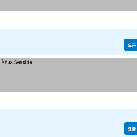
요금
요금