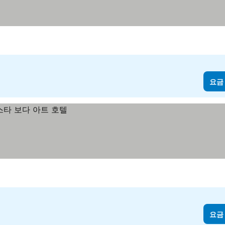
요금
요금