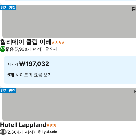
인기 만점
할리데이 클럽 아레
4 성급
좋음
(7,998개 평점)
7.7
오레
₩197,032
최저가
6개
사이트의 요금 보기
인기 만점
Hotell Lappland
3 성급
(2,804개 평점)
6.5
Lycksele