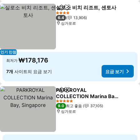
실로소 비치 리조트, 센토사
공유
즐겨찾기에 추가
4 성급
6.4
13,906
싱가포르
인기 만점
₩178,176
최저가
7개
사이트의 요금 보기
요금 보기
PARKROYAL
공유
즐겨찾기에 추가
COLLECTION Marina Bay,
Singapore
요금 보기
5 성급
9.0
최고 좋음
37,105
싱가포르