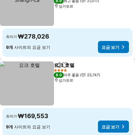
8.9
최고 좋음
21,017
싱가포르
₩278,026
최저가
9개
사이트의 요금 보기
요금 보기
요크 호텔
공유
즐겨찾기에 추가
요금 보기
4 성급
8.0
아주 좋음
23,747
싱가포르
₩169,553
최저가
9개
사이트의 요금 보기
요금 보기