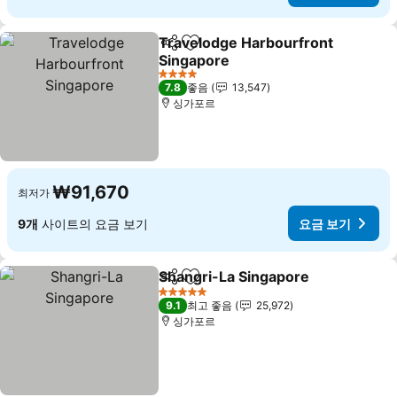
Travelodge Harbourfront
공유
즐겨찾기에 추가
Singapore
요금 보기
4 성급
7.8
좋음
13,547
싱가포르
₩91,670
최저가
9개
사이트의 요금 보기
요금 보기
Shangri-La Singapore
공유
즐겨찾기에 추가
요금
5 성급
9.1
최고 좋음
25,972
싱가포르