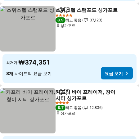
스위소텔 스탬포드 싱가포르
공유
즐겨찾기에 추가
5 성급
8.9
최고 좋음
37,123
싱가포르
₩374,351
최저가
8개
사이트의 요금 보기
요금 보기
카프리 바이 프레이저, 창이
공유
즐겨찾기에 추가
시티 싱가포르
요금 보기
4 성급
8.7
최고 좋음
12,836
싱가포르