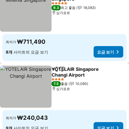
요금 보기
5 성급
9.3
최고 좋음
18,083
싱가포르
₩711,490
최저가
8개
사이트의 요금 보기
요금 보기
YOTELAIR Singapore
공유
즐겨찾기에 추가
Changi Airport
요금 보기
4 성급
7.5
좋음
10,060
싱가포르
₩240,043
최저가
9개
사이트의 요금 보기
요금 보기