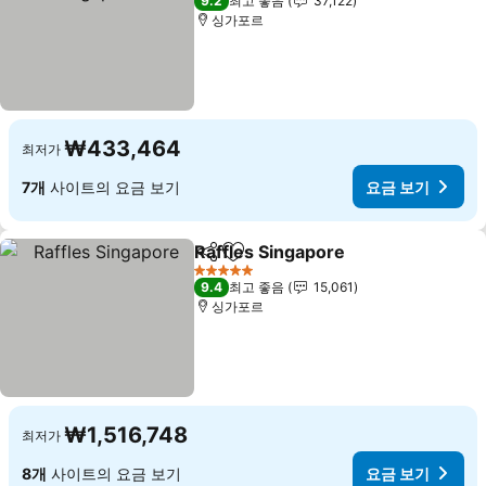
9.2
최고 좋음
37,122
싱가포르
₩433,464
최저가
7개
사이트의 요금 보기
요금 보기
Raffles Singapore
공유
즐겨찾기에 추가
요금 보
5 성급
9.4
최고 좋음
15,061
싱가포르
₩1,516,748
최저가
8개
사이트의 요금 보기
요금 보기