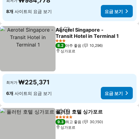
₩984,778
최저가
8개
사이트의 요금 보기
요금 보기
Aerotel Singapore -
공유
즐겨찾기에 추가
Transit Hotel in Terminal 1
요금 보기
3 성급
8.2
아주 좋음
10,296
싱가포르
₩225,371
최저가
6개
사이트의 요금 보기
요금 보기
풀러턴 호텔 싱가포르
공유
즐겨찾기에 추가
요금 
5 성급
9.3
최고 좋음
30,150
싱가포르