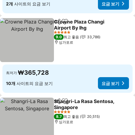
2개
사이트의 요금 보기
요금 보기
Crowne Plaza Changi
공유
즐겨찾기에 추가
Airport By Ihg
요금 보기
5 성급
9.0
최고 좋음
33,786
싱가포르
₩365,728
최저가
10개
사이트의 요금 보기
요금 보기
Shangri-La Rasa Sentosa,
공유
즐겨찾기에 추가
Singapore
요금 보기
5 성급
8.7
최고 좋음
20,515
싱가포르