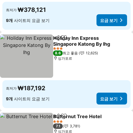
₩378,121
최저가
9개
사이트의 요금 보기
요금 보기
Holiday Inn Express
공유
즐겨찾기에 추가
Singapore Katong By Ihg
요금 보기
3 성급
8.6
최고 좋음
12,625
싱가포르
₩187,192
최저가
9개
사이트의 요금 보기
요금 보기
Butternut Tree Hotel
공유
즐겨찾기에 추가
요금 
3 성급
7.1
3,781
싱가포르