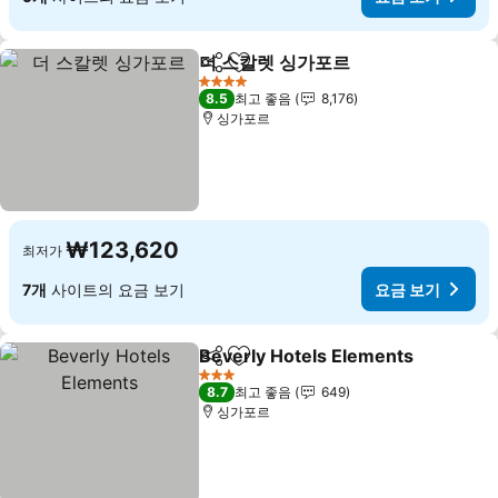
더 스칼렛 싱가포르
공유
즐겨찾기에 추가
요금 보기
4 성급
8.5
최고 좋음
8,176
싱가포르
₩123,620
최저가
7개
사이트의 요금 보기
요금 보기
Beverly Hotels Elements
공유
즐겨찾기에 추가
3 성급
8.7
최고 좋음
649
싱가포르