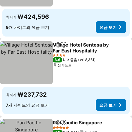
₩424,596
최저가
9개
사이트의 요금 보기
요금 보기
Village Hotel Sentosa by
공유
즐겨찾기에 추가
Far East Hospitality
요금 보기
4 성급
8.6
최고 좋음
8,361
싱가포르
₩237,732
최저가
7개
사이트의 요금 보기
요금 보기
Pan Pacific Singapore
공유
즐겨찾기에 추가
요금
5 성급