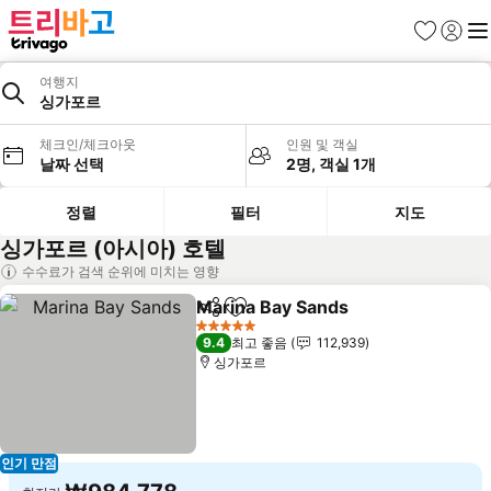
즐겨찾기
로그인
메
여행지
싱가포르
체크인/체크아웃
인원 및 객실
날짜 선택
2명, 객실 1개
정렬
필터
지도
싱가포르 (아시아) 호텔
수수료가 검색 순위에 미치는 영향
Marina Bay Sands
공유
즐겨찾기에 추가
요금 보
5 성급
9.4
최고 좋음
112,939
싱가포르
인기 만점