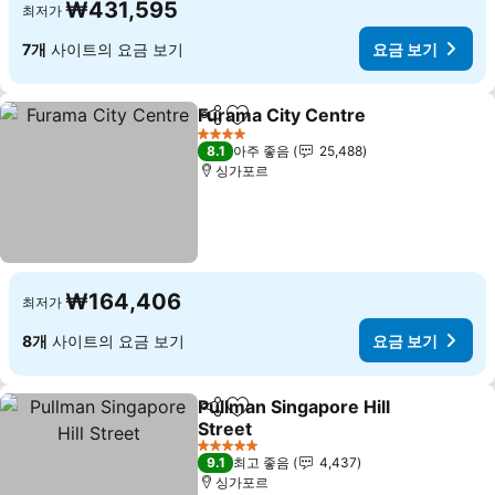
₩431,595
최저가
7개
사이트의 요금 보기
요금 보기
Furama City Centre
공유
즐겨찾기에 추가
요금 
4 성급
8.1
아주 좋음
25,488
싱가포르
₩164,406
최저가
8개
사이트의 요금 보기
요금 보기
Pullman Singapore Hill
공유
즐겨찾기에 추가
Street
요금 보기
5 성급
9.1
최고 좋음
4,437
싱가포르