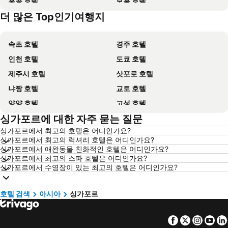
홍콩 호텔
보홀 호텔
더 많은 Top인기여행지
강원도 호텔
Dolomiti 호텔
속초 호텔
경주 호텔
인천 호텔
도쿄 호텔
제주시 호텔
삿포로 호텔
냐짱 호텔
교토 호텔
양양 호텔
고성 호텔
싱가포르에 대한 자주 묻는 질문
대전 호텔
방콕 호텔
싱가포르에서 최고의 호텔은 어디인가요?
목포 호텔
포항 호텔
싱가포르에서 최고의 럭셔리 호텔은 어디인가요?
상하이 호텔
히로시마 호텔
싱가포르에서 애완동물 친화적인 호텔은 어디인가요?
싱가포르에서 최고의 스파 호텔은 어디인가요?
평창 호텔
통영 호텔
싱가포르에서 수영장이 있는 최고의 호텔은 어디인가요?
괌 호텔
오키나와 호텔
경기도 호텔
한국 호텔
호텔 검색
아시아
싱가포르
Phu Quoc 호텔
타이페이 호텔
Facebook
Twitter
Insta
Yo
크로아티아 호텔
크로아티아 해안 호텔