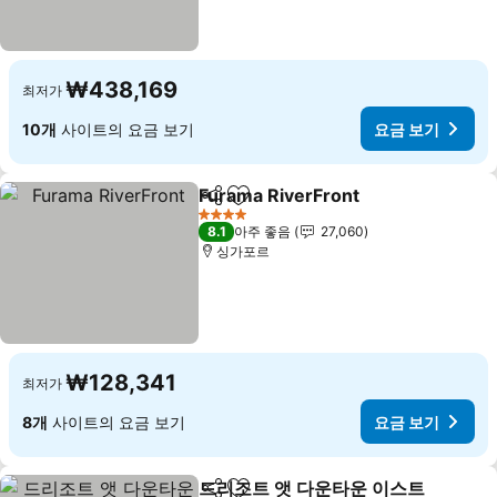
₩438,169
최저가
10개
사이트의 요금 보기
요금 보기
Furama RiverFront
공유
즐겨찾기에 추가
요금 보
4 성급
8.1
아주 좋음
27,060
싱가포르
₩128,341
최저가
8개
사이트의 요금 보기
요금 보기
드리조트 앳 다운타운 이스트