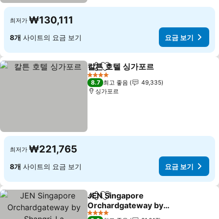
₩130,111
최저가
8개
사이트의 요금 보기
요금 보기
칼튼 호텔 싱가포르
공유
즐겨찾기에 추가
요금 보기
4 성급
8.7
최고 좋음
49,335
싱가포르
₩221,765
최저가
8개
사이트의 요금 보기
요금 보기
JEN Singapore
공유
즐겨찾기에 추가
Orchardgateway by
Shangri-La
요금 보기
4 성급