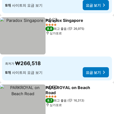
9개
사이트의 요금 보기
요금 보기
Paradox Singapore
공유
즐겨찾기에 추가
요금 보
4 성급
8.8
최고 좋음
26,975
싱가포르
₩266,518
최저가
9개
사이트의 요금 보기
요금 보기
PARKROYAL on Beach
공유
즐겨찾기에 추가
Road
요금 보기
4 성급
8.7
최고 좋음
16,313
싱가포르