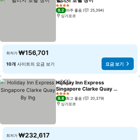
빌리지 호텔 창이
공유
즐겨찾기에 추가
요금 보기
4 성급
8.2
아주 좋음
25,394
싱가포르
₩156,701
최저가
10개
사이트의 요금 보기
요금 보기
Holiday Inn Express
공유
즐겨찾기에 추가
Singapore Clarke Quay By
Ihg
요금 보기
4 성급
8.8
최고 좋음
20,379
싱가포르
₩232,617
최저가