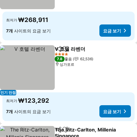
₩268,911
최저가
7개
사이트의 요금 보기
요금 보기
V 호텔 라벤더
공유
즐겨찾기에 추가
요금 보기
4 성급
7.8
좋음
62,536
싱가포르
인기 만점
₩123,292
최저가
7개
사이트의 요금 보기
요금 보기
The Ritz-Carlton, Millenia
공유
즐겨찾기에 추가
Singapore