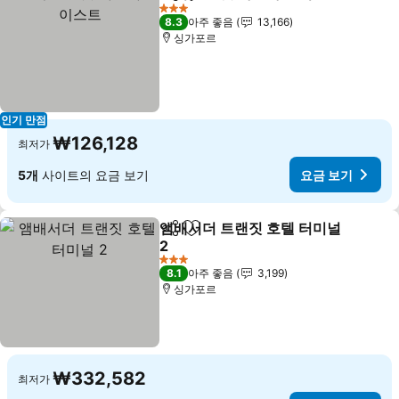
공유
즐겨찾기에 추가
3 성급
8.3
아주 좋음
13,166
싱가포르
인기 만점
₩126,128
최저가
5개
사이트의 요금 보기
요금 보기
앰배서더 트랜짓 호텔 터미널
공유
즐겨찾기에 추가
2
요금 보기
3 성급
8.1
아주 좋음
3,199
싱가포르
₩332,582
최저가