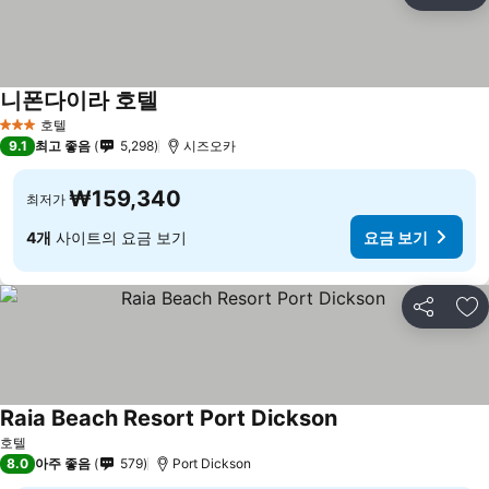
즐
니폰다이라 호텔
호텔
3 성급
9.1
최고 좋음
5,298
시즈오카
₩159,340
최저가
4개
사이트의 요금 보기
요금 보기
공유
즐
Raia Beach Resort Port Dickson
호텔
8.0
아주 좋음
579
Port Dickson