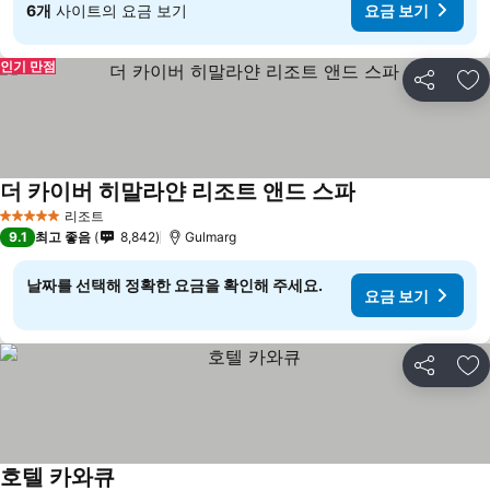
6개
사이트의 요금 보기
요금 보기
인기 만점
공유
즐
더 카이버 히말라얀 리조트 앤드 스파
리조트
5 성급
9.1
최고 좋음
8,842
Gulmarg
날짜를 선택해 정확한 요금을 확인해 주세요.
요금 보기
공유
즐
호텔 카와큐