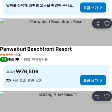
날짜를 선택해 정확한 요금을 확인해 주세요.
요금 보기
공유
즐
Panwaburi Beachfront Resort
호텔
5 성급
7.9
좋음
4,293
푸켓타운
₩76,506
최저가
7개
사이트의 요금 보기
요금 보기
공유
즐