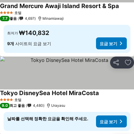
Grand Mercure Awaji Island Resort & Spa
호텔
4 성급
7.7
좋음
4,697
Minamiawaji
₩140,832
최저가
9개
사이트의 요금 보기
요금 보기
공유
즐
Tokyo DisneySea Hotel MiraCosta
호텔
4 성급
9.0
최고 좋음
4,480
Urayasu
날짜를 선택해 정확한 요금을 확인해 주세요.
요금 보기