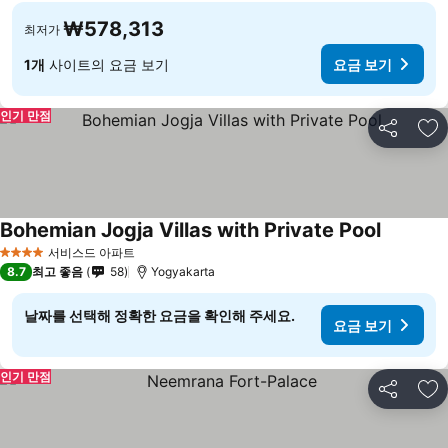
₩578,313
최저가
1개
사이트의 요금 보기
요금 보기
인기 만점
공유
즐
Bohemian Jogja Villas with Private Pool
서비스드 아파트
4 성급
8.7
최고 좋음
58
Yogyakarta
날짜를 선택해 정확한 요금을 확인해 주세요.
요금 보기
인기 만점
공유
즐