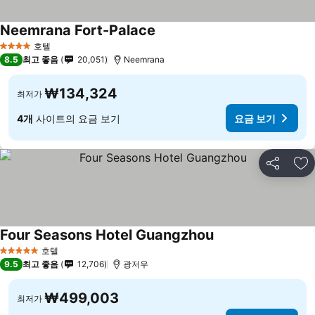
Neemrana Fort-Palace
호텔
4 성급
8.5
최고 좋음
20,051
Neemrana
₩134,324
최저가
4개
사이트의 요금 보기
요금 보기
공유
즐
Four Seasons Hotel Guangzhou
호텔
5 성급
9.5
최고 좋음
12,706
광저우
₩499,003
최저가