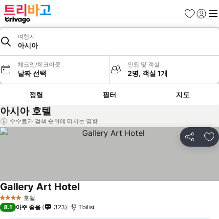
즐겨찾기
로그인
메
여행지
아시아
체크인/체크아웃
인원 및 객실
날짜 선택
2명, 객실 1개
정렬
필터
지도
아시아 호텔
수수료가 검색 순위에 미치는 영향
공유
즐
Gallery Art Hotel
호텔
4 성급
8.1
아주 좋음
323
Tbilisi