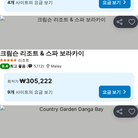
4개
사이트의 요금 보기
요금 보기
공유
즐
크림슨 리조트 & 스파 보라카이
리조트
5 성급
9.4
최고 좋음
5,112
Malay
₩305,222
최저가
9개
사이트의 요금 보기
요금 보기
공유
즐