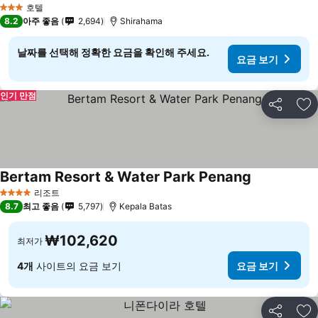
호텔
3 성급
8.2
아주 좋음
2,694
Shirahama
날짜를 선택해 정확한 요금을 확인해 주세요.
요금 보기
인기 만점
공유
즐
Bertam Resort & Water Park Penang
리조트
4 성급
8.7
최고 좋음
5,797
Kepala Batas
₩102,620
최저가
4개
사이트의 요금 보기
요금 보기
공유