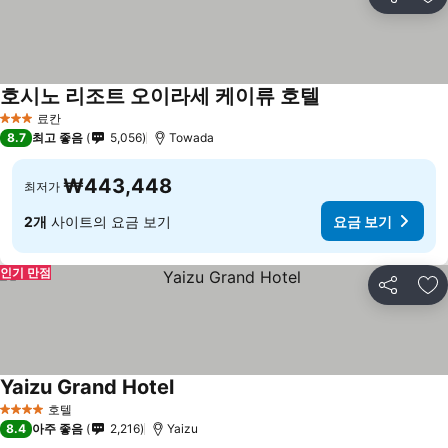
공유
즐
호시노 리조트 오이라세 케이류 호텔
료칸
3 성급
8.7
최고 좋음
5,056
Towada
₩443,448
최저가
2개
사이트의 요금 보기
요금 보기
인기 만점
공유
즐
Yaizu Grand Hotel
호텔
4 성급
8.4
아주 좋음
2,216
Yaizu