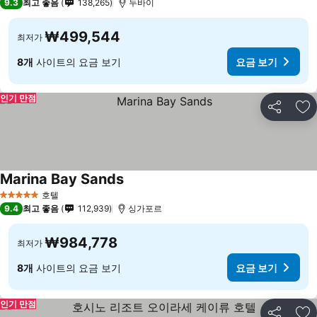
9.3
최고 좋음
138,265
두바이
₩499,544
최저가
8개
사이트의 요금 보기
요금 보기
인기 만점
공유
즐
Marina Bay Sands
호텔
5 성급
9.4
최고 좋음
112,939
싱가포르
₩984,778
최저가
8개
사이트의 요금 보기
요금 보기
인기 만점