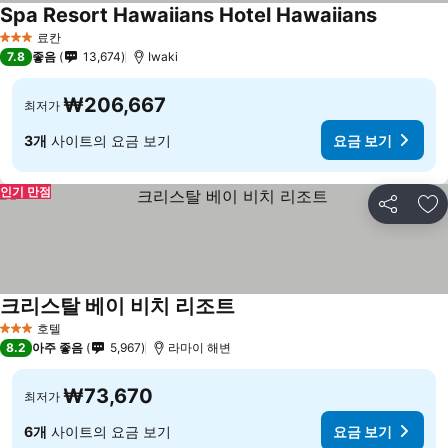
Spa Resort Hawaiians Hotel Hawaiians
료칸
3 성급
7.8
좋음
13,674
Iwaki
₩206,667
최저가
3개
사이트의 요금 보기
요금 보기
인기 만점
공유
즐
크리스탈 베이 비치 리조트
호텔
3 성급
8.2
아주 좋음
5,967
라마이 해변
₩73,670
최저가
6개
사이트의 요금 보기
요금 보기