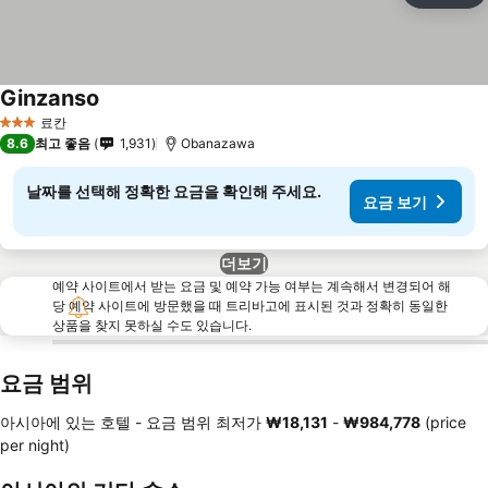
Ginzanso
료칸
3 성급
8.6
최고 좋음
1,931
Obanazawa
날짜를 선택해 정확한 요금을 확인해 주세요.
요금 보기
더보기
예약 사이트에서 받는 요금 및 예약 가능 여부는 계속해서 변경되어 해
당 예약 사이트에 방문했을 때 트리바고에 표시된 것과 정확히 동일한
상품을 찾지 못하실 수도 있습니다.
요금 범위
아시아에 있는 호텔 -
요금 범위
최저가
‎₩18,131
-
‎₩984,778
(price
per night)