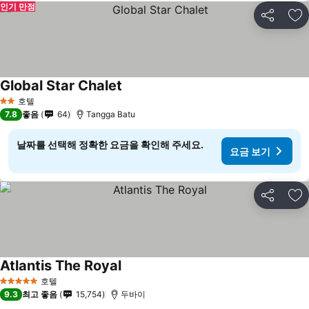
인기 만점
공유
즐
Global Star Chalet
호텔
2 성급
7.8
좋음
64
Tangga Batu
날짜를 선택해 정확한 요금을 확인해 주세요.
요금 보기
공유
즐
Atlantis The Royal
호텔
5 성급
9.3
최고 좋음
15,754
두바이