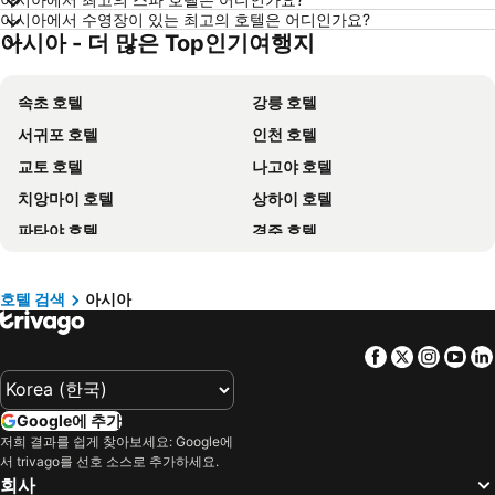
평창 호텔
통영 호텔
아시아에서 수영장이 있는 최고의 호텔은 어디인가요?
아시아 - 더 많은 Top인기여행지
Dolomiti 호텔
오키나와 호텔
경기도 호텔
한국 호텔
속초 호텔
강릉 호텔
Phu Quoc 호텔
타이페이 호텔
서귀포 호텔
인천 호텔
크로아티아 호텔
크로아티아 해안 호텔
교토 호텔
나고야 호텔
Paris 호텔
캐나다 호텔
치앙마이 호텔
상하이 호텔
말레이시아 호텔
몰디브 호텔
파타야 호텔
경주 호텔
헝가리 호텔
뉴욕 호텔
타이페이 호텔
여수 호텔
라치오 호텔
Danang 호텔
홍콩 호텔
싱가포르 호텔
Hanoi region 호텔
발리 호텔
호텔 검색
아시아
호이 안 호텔
마카오 호텔
경상북도 호텔
Facebook
Twitter
Insta
Yo
하노이 호텔
정선 호텔
호치민시 호텔
Matsuyama 호텔
Google에 추가
Panglao 호텔
나하 호텔
저희 결과를 쉽게 찾아보세요: Google에
우붓 호텔
대전 호텔
서 trivago를 선호 소스로 추가하세요.
회사
유후인 호텔
히로시마 호텔