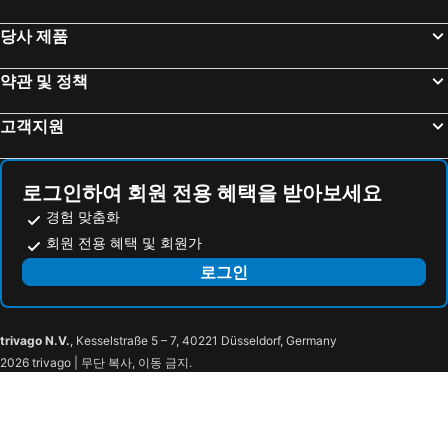
기타큐슈 호텔
벳푸 호텔
당사 제품
비엔티안 호텔
Duong Dong 호텔
약관 및 정책
쿠알라룸푸르 호텔
통영 호텔
라푸라푸 호텔
평창 호텔
고객지원
가고시마 호텔
동해 호텔
구마모토 호텔
대구 호텔
로그인하여 회원 전용 혜택을 받아보세요
고베 호텔
전주 호텔
경험 맞춤화
회원 전용 혜택 및 회원가
로그인
trivago N.V.
, Kesselstraße 5 – 7, 40221 Düsseldorf, Germany
2026 trivago | 무단 복사, 이동 금지.