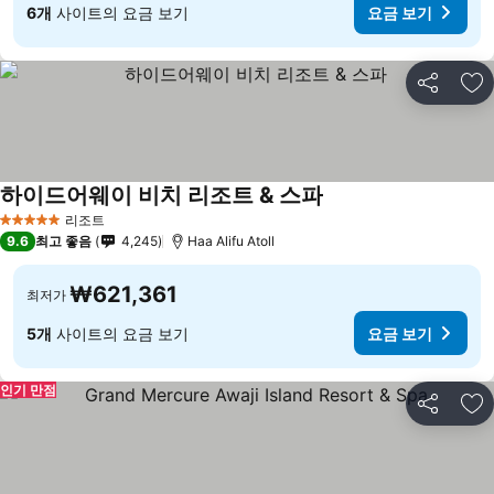
6개
사이트의 요금 보기
요금 보기
공유
즐
하이드어웨이 비치 리조트 & 스파
리조트
5 성급
9.6
최고 좋음
4,245
Haa Alifu Atoll
₩621,361
최저가
5개
사이트의 요금 보기
요금 보기
인기 만점
공유
즐