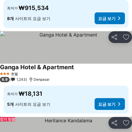
₩915,534
최저가
8개
사이트의 요금 보기
요금 보기
공유
즐
Ganga Hotel & Apartment
호텔
3 성급
6.9
1,243
Denpasar
₩18,131
최저가
5개
사이트의 요금 보기
요금 보기
인기 만점
공유
즐