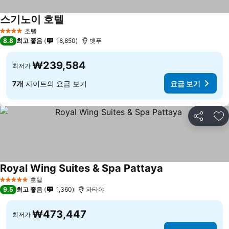
스기노이 호텔
호텔
4 성급
8.8
최고 좋음
18,850
벳푸
₩239,584
최저가
7개
사이트의 요금 보기
요금 보기
공유
즐
Royal Wing Suites & Spa Pattaya
호텔
5 성급
9.5
최고 좋음
1,360
파타야
₩473,447
최저가