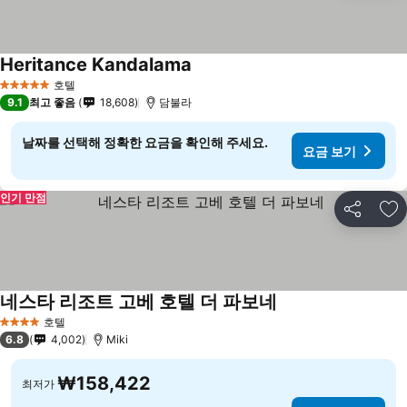
Heritance Kandalama
호텔
5 성급
9.1
최고 좋음
18,608
담불라
날짜를 선택해 정확한 요금을 확인해 주세요.
요금 보기
인기 만점
공유
즐
네스타 리조트 고베 호텔 더 파보네
호텔
4 성급
6.8
4,002
Miki
₩158,422
최저가