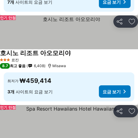
7개
사이트의 요금 보기
요금 보기
인기 만점
공유
즐
호시노 리조트 아오모리야
료칸
3 성급
8.7
최고 좋음
6,408
Misawa
₩459,414
최저가
3개
사이트의 요금 보기
요금 보기
인기 만점
공유
즐