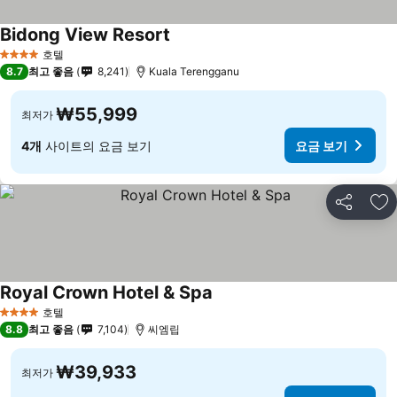
Bidong View Resort
호텔
4 성급
8.7
최고 좋음
8,241
Kuala Terengganu
₩55,999
최저가
4개
사이트의 요금 보기
요금 보기
공유
즐
Royal Crown Hotel & Spa
호텔
4 성급
8.8
최고 좋음
7,104
씨엠립
₩39,933
최저가