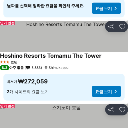
날짜를 선택해 정확한 요금을 확인해 주세요.
요금 보기
인기 만점
공유
즐
Hoshino Resorts Tomamu The Tower
호텔
3 성급
8.3
아주 좋음
3,883
Shimukappu
₩272,059
최저가
2개
사이트의 요금 보기
요금 보기
인기 만점
공유
즐