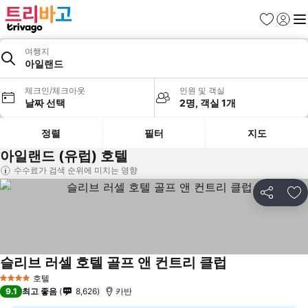
즐겨찾기
로그인
메
여행지
아일랜드
체크인/체크아웃
인원 및 객실
날짜 선택
2명, 객실 1개
정렬
필터
지도
아일랜드 (유럽) 호텔
수수료가 검색 순위에 미치는 영향
공유
즐
슬리브 러셀 호텔 골프 앤 컨트리 클럽
호텔
4 성급
9.1
최고 좋음
8,626
카반