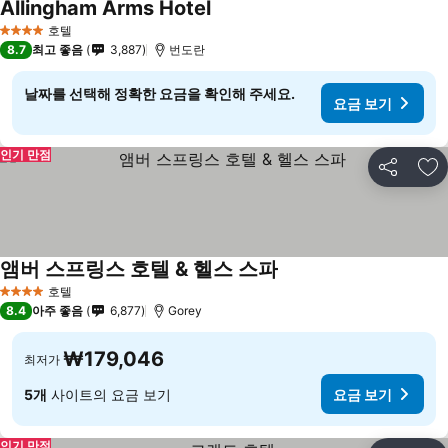
Allingham Arms Hotel
호텔
4 성급
8.7
최고 좋음
3,887
번도란
날짜를 선택해 정확한 요금을 확인해 주세요.
요금 보기
인기 만점
공유
즐
앰버 스프링스 호텔 & 헬스 스파
호텔
4 성급
8.4
아주 좋음
6,877
Gorey
₩179,046
최저가
5개
사이트의 요금 보기
요금 보기
인기 만점