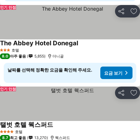
인기 만점
공유
즐
The Abbey Hotel Donegal
호텔
3 성급
8.0
아주 좋음
5,855
더니골
날짜를 선택해 정확한 요금을 확인해 주세요.
요금 보기
인기 만점
공유
즐
탤벗 호텔 웩스퍼드
호텔
4 성급
8.7
최고 좋음
13,270
웩스퍼드