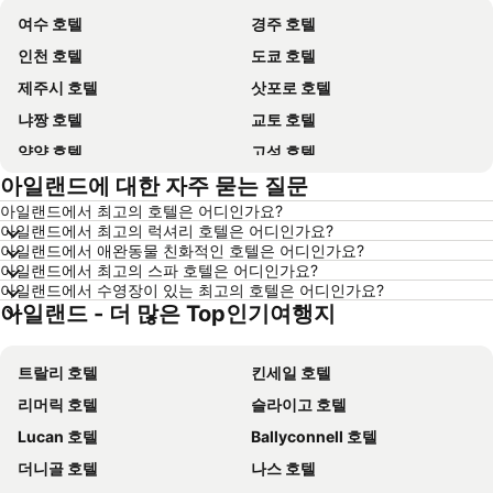
여수 호텔
경주 호텔
인천 호텔
도쿄 호텔
제주시 호텔
삿포로 호텔
냐짱 호텔
교토 호텔
양양 호텔
고성 호텔
아일랜드에 대한 자주 묻는 질문
대전 호텔
방콕 호텔
아일랜드에서 최고의 호텔은 어디인가요?
목포 호텔
포항 호텔
아일랜드에서 최고의 럭셔리 호텔은 어디인가요?
상하이 호텔
히로시마 호텔
아일랜드에서 애완동물 친화적인 호텔은 어디인가요?
아일랜드에서 최고의 스파 호텔은 어디인가요?
평창 호텔
통영 호텔
아일랜드에서 수영장이 있는 최고의 호텔은 어디인가요?
아일랜드 - 더 많은 Top인기여행지
Dolomiti 호텔
오키나와 호텔
경기도 호텔
한국 호텔
트랄리 호텔
킨세일 호텔
Phu Quoc 호텔
타이페이 호텔
리머릭 호텔
슬라이고 호텔
크로아티아 호텔
크로아티아 해안 호텔
Lucan 호텔
Ballyconnell 호텔
Paris 호텔
캐나다 호텔
더니골 호텔
나스 호텔
말레이시아 호텔
몰디브 호텔