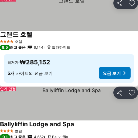
공유
즐
그랜드 호텔
호텔
4 성급
8.5
최고 좋음
9,144
말라하이드
₩285,152
최저가
5개
사이트의 요금 보기
요금 보기
인기 만점
공유
즐
Ballyliffin Lodge and Spa
호텔
4 성급
9.1
최고 좋음
4,652
Ballyliffin