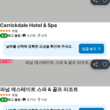
공유
즐
Carrickdale Hotel & Spa
호텔
4 성급
8.8
최고 좋음
4,518
던독
날짜를 선택해 정확한 요금을 확인해 주세요.
요금 보기
인기 만점
공유
즐
파넘 에스테이트 스파 & 골프 리조트
호텔
4 성급
8.9
최고 좋음
8,710
카반