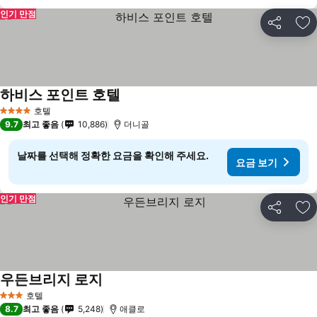
인기 만점
공유
즐
하비스 포인트 호텔
호텔
4 성급
9.7
최고 좋음
10,886
더니골
날짜를 선택해 정확한 요금을 확인해 주세요.
요금 보기
인기 만점
공유
즐
우든브리지 로지
호텔
3 성급
8.7
최고 좋음
5,248
애클로