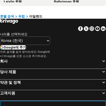
Leixlip 호텔
Balbriggan 호텔
헝가리 호텔
뉴욕 호텔
애슬론 호텔
Gorey 호텔
라치오 호텔
Danang 호텔
Monaghan 호텔
Sneem 호텔
Hanoi region 호텔
발리 호텔
호텔 검색
유럽
아일랜드
클로나킬티 호텔
에니스 호텔
경상북도 호텔
Facebook
Twitter
Insta
Yo
Rosslare 호텔
Knock 호텔
나라를 선택하세요
발리나 호텔
웨스트포트 호텔
Roscommon 호텔
Letterfrack 호텔
Google에 추가
던 레러 호텔
Blessington 호텔
저희 결과를 쉽게 찾아보세요: Google에
서 trivago를 선호 소스로 추가하세요.
Glendalough 호텔
Mullingar 호텔
회사
Navan 호텔
뉴브릿지 호텔
Kilmuckridge 호텔
Longford 호텔
당사 제품
메이누스 호텔
포트리셔 호텔
약관 및 정책
위클로 호텔
말라하이드 호텔
던보인 호텔
브레이 호텔
고객지원
Straffan 호텔
Newtownmountkennedy 호텔
칼로우 호텔
Ballymahon 호텔