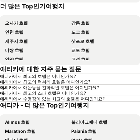
더 많은 Top인기여행지
Dolomiti 호텔
오키나와 호텔
오사카 호텔
강릉 호텔
인천 호텔
도쿄 호텔
제주시 호텔
삿포로 호텔
냐짱 호텔
교토 호텔
양양 호텔
고성 호텔
애티카에 대한 자주 묻는 질문
대전 호텔
방콕 호텔
애티카에서 최고의 호텔은 어디인가요?
목포 호텔
포항 호텔
애티카에서 최고의 럭셔리 호텔은 어디인가요?
상하이 호텔
히로시마 호텔
애티카에서 애완동물 친화적인 호텔은 어디인가요?
애티카에서 최고의 스파 호텔은 어디인가요?
평창 호텔
통영 호텔
애티카에서 수영장이 있는 최고의 호텔은 어디인가요?
애티카 - 더 많은 Top인기여행지
보홀 호텔
괌 호텔
경기도 호텔
한국 호텔
Alimos 호텔
불리아그메니 호텔
Phu Quoc 호텔
타이페이 호텔
Marathon 호텔
Paiania 호텔
크로아티아 호텔
크로아티아 해안 호텔