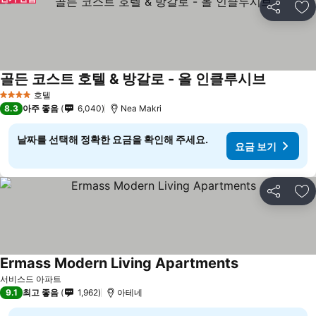
공유
즐
골든 코스트 호텔 & 방갈로 - 올 인클루시브
호텔
4 성급
8.3
아주 좋음
6,040
Nea Makri
날짜를 선택해 정확한 요금을 확인해 주세요.
요금 보기
공유
즐
Ermass Modern Living Apartments
서비스드 아파트
9.1
최고 좋음
1,962
아테네