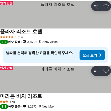
인기 만점
공유
즐
플라자 리조트 호텔
리조트
5 성급
8.3
아주 좋음
3,470
Anavyssos
날짜를 선택해 정확한 요금을 확인해 주세요.
요금 보기
인기 만점
공유
즐
마라톤 비치 리조트
호텔
3 성급
8.3
아주 좋음
3,267
Nea Makri