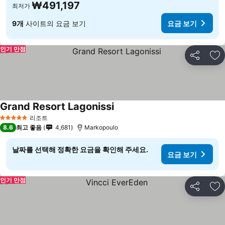
₩491,197
최저가
9개
사이트의 요금 보기
요금 보기
인기 만점
공유
즐
Grand Resort Lagonissi
리조트
5 성급
8.6
최고 좋음
4,681
Markopoulo
날짜를 선택해 정확한 요금을 확인해 주세요.
요금 보기
인기 만점
공유
즐