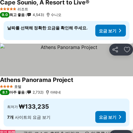
Cape Sounio, A Resort to Live®
리조트
5 성급
9.0
최고 좋음
4,543
수니오
날짜를 선택해 정확한 요금을 확인해 주세요.
요금 보기
공유
즐
Athens Panorama Project
호텔
4 성급
8.1
아주 좋음
2,732
아테네
₩133,235
최저가
7개
사이트의 요금 보기
요금 보기
인기 만점