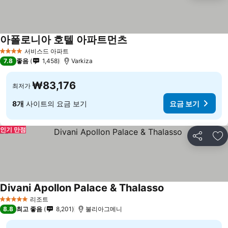
아폴로니아 호텔 아파트먼츠
서비스드 아파트
4 성급
7.8
좋음
1,458
Varkiza
₩83,176
최저가
8개
사이트의 요금 보기
요금 보기
인기 만점
공유
즐
Divani Apollon Palace & Thalasso
리조트
5 성급
8.8
최고 좋음
8,201
불리아그메니