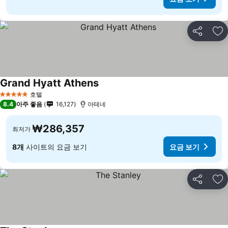
공유
즐
Grand Hyatt Athens
호텔
5 성급
8.4
아주 좋음
16,127
아테네
₩286,357
최저가
8개
사이트의 요금 보기
요금 보기
공유
즐