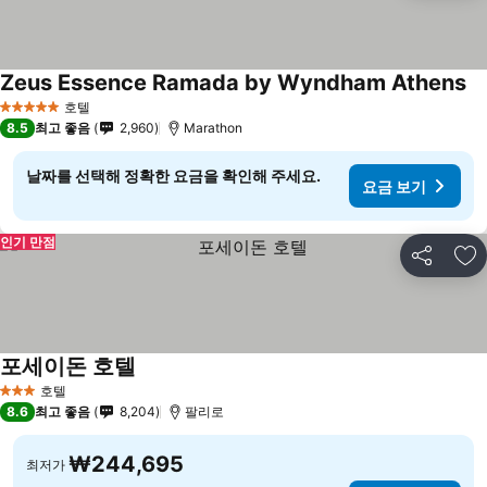
Zeus Essence Ramada by Wyndham Athens
호텔
5 성급
8.5
최고 좋음
2,960
Marathon
날짜를 선택해 정확한 요금을 확인해 주세요.
요금 보기
인기 만점
공유
즐
포세이돈 호텔
호텔
3 성급
8.6
최고 좋음
8,204
팔리로
₩244,695
최저가