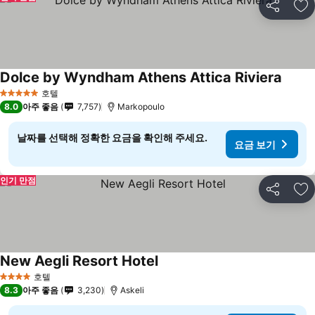
공유
즐
Dolce by Wyndham Athens Attica Riviera
호텔
5 성급
8.0
아주 좋음
7,757
Markopoulo
날짜를 선택해 정확한 요금을 확인해 주세요.
요금 보기
인기 만점
공유
즐
New Aegli Resort Hotel
호텔
4 성급
8.3
아주 좋음
3,230
Askeli