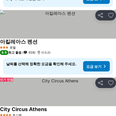
공유
즐
아킬레아스 펜션
호텔
3 성급
8.9
최고 좋음
938
이드라
날짜를 선택해 정확한 요금을 확인해 주세요.
요금 보기
인기 만점
공유
즐
City Circus Athens
호스텔