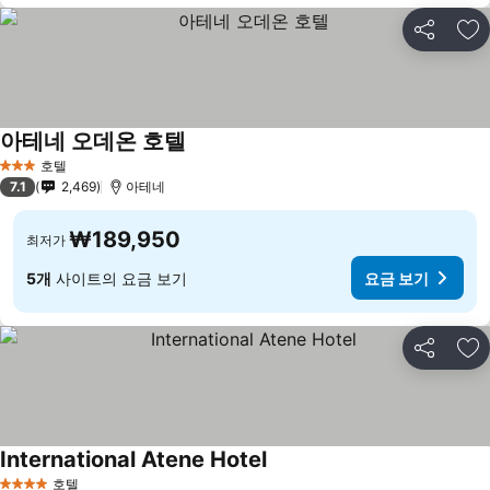
공유
즐
아테네 오데온 호텔
호텔
3 성급
7.1
2,469
아테네
₩189,950
최저가
5개
사이트의 요금 보기
요금 보기
공유
즐
International Atene Hotel
호텔