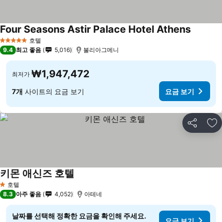
Four Seasons Astir Palace Hotel Athens
호텔
5 성급
9.4
최고 좋음
5,016
불리아그메니
₩1,947,472
최저가
7개
사이트의 요금 보기
요금 보기
공유
즐
키몬 애신즈 호텔
호텔
1 성급
8.3
아주 좋음
4,052
아테네
날짜를 선택해 정확한 요금을 확인해 주세요.
요금 보기