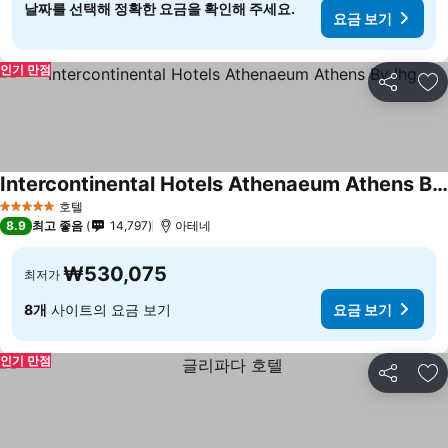
날짜를 선택해 정확한 요금을 확인해 주세요.
요금 보기
인기 만점
공유
즐
Intercontinental Hotels Athenaeum Athens By Ihg
호텔
5 성급
8.9
최고 좋음
14,797
아테네
₩530,075
최저가
8개
사이트의 요금 보기
요금 보기
인기 만점
공유
즐