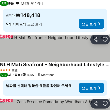
4 성급
7.9
좋음
5,882
아테네
₩148,418
최저가
5개
사이트의 요금 보기
요금 보기
인기 만점
공유
즐
NLH Mati Seafront - Neighborhood Lifestyle Hotels
호텔
4 성급
9.2
최고 좋음
4,107
Marathon
날짜를 선택해 정확한 요금을 확인해 주세요.
요금 보기
인기 만점
공유
즐