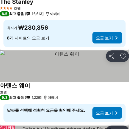
The Stanley
호텔
4 성급
8.5
최고 좋음
16,613
아테네
₩280,856
최저가
8개
사이트의 요금 보기
요금 보기
공유
즐
아텐스 웨이
호텔
9.3
최고 좋음
1,229
아테네
날짜를 선택해 정확한 요금을 확인해 주세요.
요금 보기
인기 만점