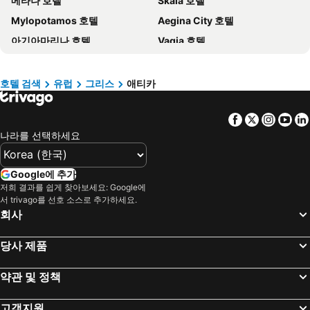
메타나 호텔
Skala 호텔
Paris 호텔
캐나다 호텔
Mylopotamos 호텔
Aegina City 호텔
말레이시아 호텔
몰디브 호텔
아기아마리나 호텔
Vagia 호텔
헝가리 호텔
뉴욕 호텔
Aiantio 호텔
엘레프시나 호텔
라치오 호텔
Danang 호텔
Nea Makri 호텔
Varkiza 호텔
Hanoi region 호텔
발리 호텔
호텔 검색
유럽
그리스
애티카
Daskaleio_Kerateas 호텔
Mati 호텔
경상북도 호텔
Facebook
Twitter
Insta
Yo
Villia 호텔
라우리온 호텔
나라를 선택하세요
Megara 호텔
Voula 호텔
Rafina 호텔
Agia Pelagia 호텔
Google에 추가
저희 결과를 쉽게 찾아보세요: Google에
서 trivago를 선호 소스로 추가하세요.
회사
당사 제품
약관 및 정책
고객지원