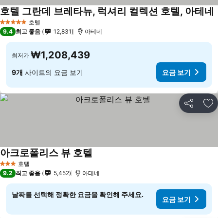
호텔 그란데 브레타뉴, 럭셔리 컬렉션 호텔, 아테네
호텔
5 성급
9.4
최고 좋음
12,831
아테네
₩1,208,439
최저가
9개
사이트의 요금 보기
요금 보기
공유
즐
아크로폴리스 뷰 호텔
호텔
3 성급
9.2
최고 좋음
5,452
아테네
날짜를 선택해 정확한 요금을 확인해 주세요.
요금 보기