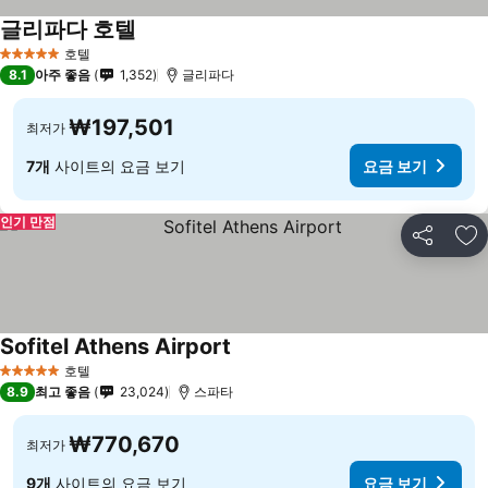
글리파다 호텔
호텔
5 성급
8.1
아주 좋음
1,352
글리파다
₩197,501
최저가
7개
사이트의 요금 보기
요금 보기
인기 만점
공유
즐
Sofitel Athens Airport
호텔
5 성급
8.9
최고 좋음
23,024
스파타
₩770,670
최저가
9개
사이트의 요금 보기
요금 보기