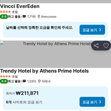
Vincci EverEden
호텔
4 성급
8.9
최고 좋음
7,719
Anavyssos
날짜를 선택해 정확한 요금을 확인해 주세요.
요금 보기
공유
즐
Trendy Hotel by Athens Prime Hotels
호텔
4 성급
8.6
최고 좋음
1,320
아테네
₩211,871
최저가
6개
사이트의 요금 보기
요금 보기