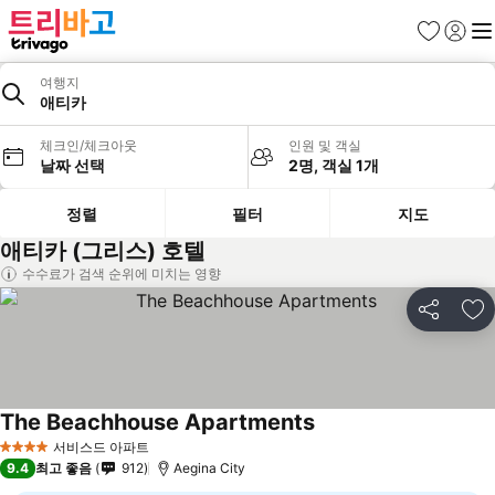
즐겨찾기
로그인
메
여행지
애티카
체크인/체크아웃
인원 및 객실
날짜 선택
2명, 객실 1개
정렬
필터
지도
애티카 (그리스) 호텔
수수료가 검색 순위에 미치는 영향
공유
즐
The Beachhouse Apartments
서비스드 아파트
4 성급
9.4
최고 좋음
912
Aegina City