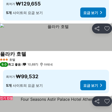
₩129,655
최저가
5개
사이트의 요금 보기
요금 보기
공유
즐
플라카 호텔
호텔
3 성급
9.0
최고 좋음
10,697
아테네
₩99,532
최저가
5개
사이트의 요금 보기
요금 보기
인기 만점
공유
즐