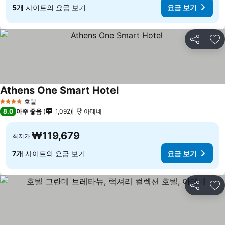
5개
사이트의 요금 보기
요금 보기
공유
즐
Athens One Smart Hotel
호텔
4 성급
8.0
아주 좋음
1,092
아테네
₩119,679
최저가
7개
사이트의 요금 보기
요금 보기
공유
즐