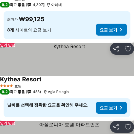
4 성급
9.2
최고 좋음
4,307
아테네
₩99,125
최저가
8개
사이트의 요금 보기
요금 보기
인기 만점
공유
즐
Kythea Resort
호텔
4 성급
9.2
최고 좋음
483
Agia Pelagia
날짜를 선택해 정확한 요금을 확인해 주세요.
요금 보기
인기 만점
공유
즐