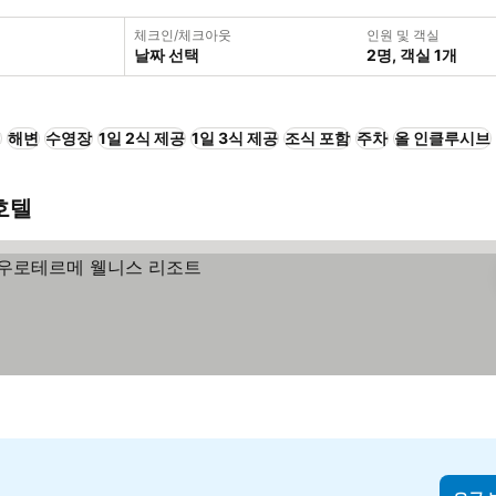
체크인/체크아웃
인원 및 객실
날짜 선택
2명, 객실 1개
+
해변
수영장
1일 2식 제공
1일 3식 제공
조식 포함
주차
올 인클루시브
호텔