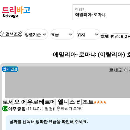
여행지
검색조건
정렬기준
요금
위치
호텔
평점: 8.0
에밀리아-로마냐 (이탈리아) 
인기 만점
로세오 에우로테르메 웰니스 리조트
4 성급
요금 보기
아주 좋음
(11,140개 평점)
8.4
바뇨 디 로마냐
날짜를 선택해 정확한 요금을 확인해 주세요.