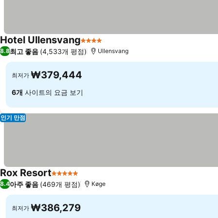
Hotel Ullensvang
4 성급
요금 보기
최고 좋음
(4,533개 평점)
8.8
Ullensvang
₩379,444
최저가
6개
사이트의 요금 보기
인기 만점
Rox Resort
5 성급
요금 보기
아주 좋음
(469개 평점)
8.4
Køge
₩386,279
최저가