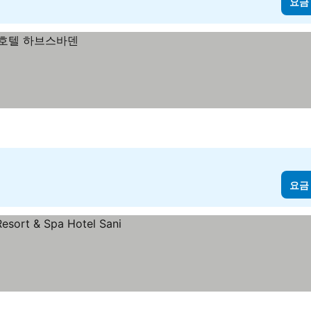
요금
요금