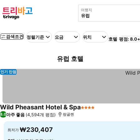
여행지
검색조건
정렬기준
요금
위치
호텔
평점: 8.0
유럽 호텔
인기 만점
Wild Pheasant Hotel & Spa
4 성급
요금 보기
아주 좋음
(4,594개 평점)
8.0
랑골렌
₩230,407
최저가