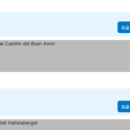
요금
기
요금