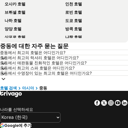
오사카 호텔
인천 호텔
브뤼셀 호텔
로빈 호텔
나하 호텔
도쿄 호텔
양양 호텔
방콕 호텔
삿포로 호텔
냐짱 호텔
중동에 대한 자주 묻는 질문
나고야 호텔
대전 호텔
중동에서 최고의 호텔은 어디인가요?
제주시 호텔
다낭 호텔
중동에서 최고의 럭셔리 호텔은 어디인가요?
삼척 호텔
평창 호텔
중동에서 애완동물 친화적인 호텔은 어디인가요?
중동에서 최고의 스파 호텔은 어디인가요?
고성 호텔
목포 호텔
중동에서 수영장이 있는 최고의 호텔은 어디인가요?
Dolomiti 호텔
산토리니섬 호텔
홍콩 호텔
푸켓타운 호텔
호텔 검색
아시아
중동
보홀 호텔
한국 호텔
Facebook
Twitter
Insta
Yo
타이페이 호텔
타이중 호텔
나라를 선택하세요
경기도 호텔
유럽 호텔
경상남도 호텔
보라카이 호텔
Google에 추가