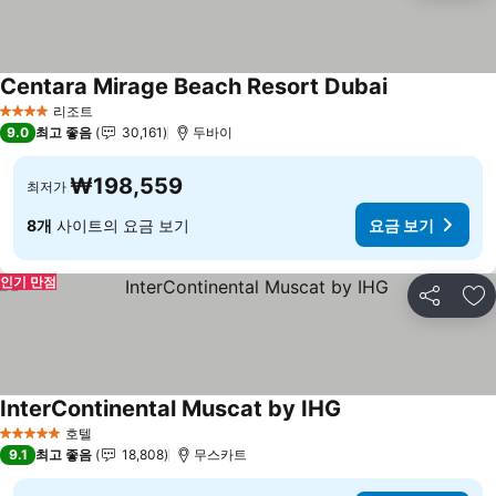
Centara Mirage Beach Resort Dubai
요금 보기
리조트
4 성급
9.0
최고 좋음
30,161
두바이
₩198,559
최저가
8개
사이트의 요금 보기
요금 보기
인기 만점
공유
즐
InterContinental Muscat by IHG
요금 보기
호텔
5 성급
9.1
최고 좋음
18,808
무스카트