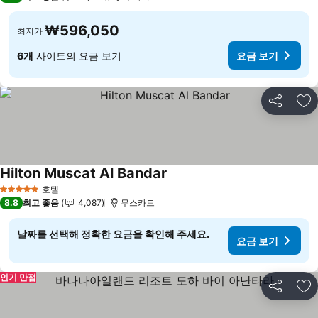
₩596,050
최저가
6개
사이트의 요금 보기
요금 보기
공유
즐
Hilton Muscat Al Bandar
요금 보기
호텔
5 성급
8.8
최고 좋음
4,087
무스카트
날짜를 선택해 정확한 요금을 확인해 주세요.
요금 보기
인기 만점
공유
즐