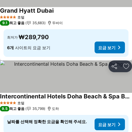
Grand Hyatt Dubai
요금 보기
호텔
5 성급
9.1
최고 좋음
35,683
두바이
₩289,790
최저가
6개
사이트의 요금 보기
요금 보기
공유
즐
Intercontinental Hotels Doha Beach & Spa By Ihg
요금 보기
호텔
5 성급
9.5
최고 좋음
35,799
도하
날짜를 선택해 정확한 요금을 확인해 주세요.
요금 보기