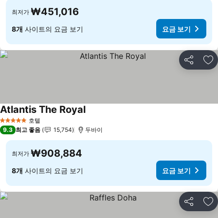
₩451,016
최저가
8개
사이트의 요금 보기
요금 보기
공유
즐
Atlantis The Royal
요금 보기
호텔
5 성급
9.3
최고 좋음
15,754
두바이
₩908,884
최저가
8개
사이트의 요금 보기
요금 보기
공유
즐