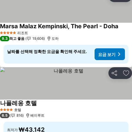
Marsa Malaz Kempinski, The Pearl - Doha
요금 
리조트
5 성급
9.3
최고 좋음
19,606
도하
날짜를 선택해 정확한 요금을 확인해 주세요.
요금 보기
공유
즐
나폴레옹 호텔
요금 보기
호텔
4 성급
6.5
816
베이루트
₩43,142
최저가