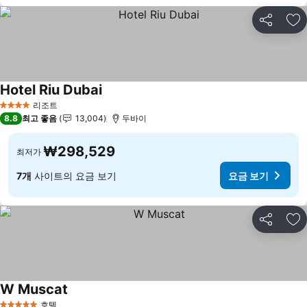
공유
즐
Hotel Riu Dubai
요금 보기
리조트
4 성급
8.8
최고 좋음
13,004
두바이
₩298,529
최저가
7개
사이트의 요금 보기
요금 보기
공유
즐
W Muscat
요금 보기
호텔