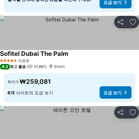
요금 보기
공유
즐
Sofitel Dubai The Palm
요금 보기
리조트
5 성급
9.3
최고 좋음
51,897
두바이
₩259,081
최저가
8개
사이트의 요금 보기
요금 보기
공유
즐