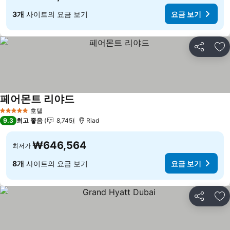
3개
사이트의 요금 보기
요금 보기
공유
즐
페어몬트 리야드
요금 보기
호텔
5 성급
9.3
최고 좋음
8,745
Riad
₩646,564
최저가
8개
사이트의 요금 보기
요금 보기
공유
즐