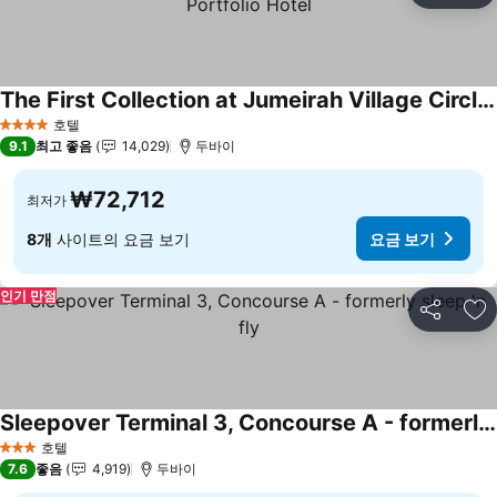
The First Collection at Jumeirah Village Circle, a Tribute Portfolio Hotel
요금 보기
호텔
4 성급
9.1
최고 좋음
14,029
두바이
₩72,712
최저가
8개
사이트의 요금 보기
요금 보기
인기 만점
공유
즐
Sleepover Terminal 3, Concourse A - formerly sleep 'n fly
요금 보기
호텔
3 성급
7.6
좋음
4,919
두바이