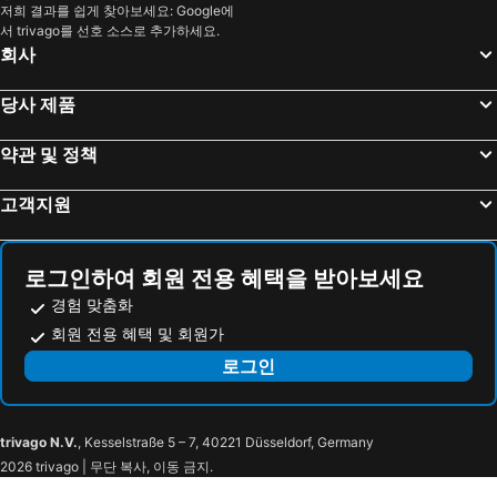
크레타 섬 호텔
Paris 호텔
저희 결과를 쉽게 찾아보세요: Google에
서 trivago를 선호 소스로 추가하세요.
발리 호텔
경상북도 호텔
회사
밀로섬 호텔
크로아티아 해안 호텔
대만 호텔
당사 제품
약관 및 정책
고객지원
로그인하여 회원 전용 혜택을 받아보세요
경험 맞춤화
회원 전용 혜택 및 회원가
로그인
trivago N.V.
, Kesselstraße 5 – 7, 40221 Düsseldorf, Germany
2026 trivago | 무단 복사, 이동 금지.