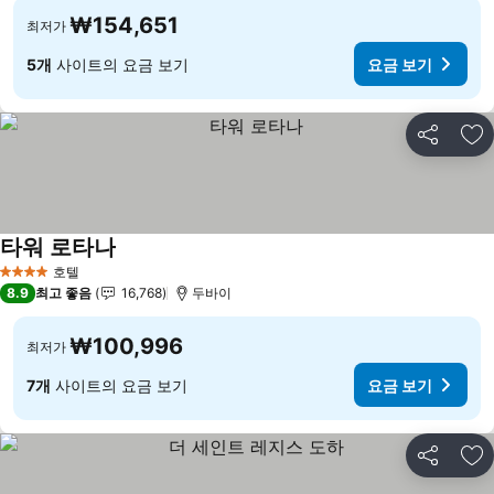
₩154,651
최저가
5개
사이트의 요금 보기
요금 보기
공유
즐
타워 로타나
요금 보기
호텔
4 성급
8.9
최고 좋음
16,768
두바이
₩100,996
최저가
7개
사이트의 요금 보기
요금 보기
공유
즐