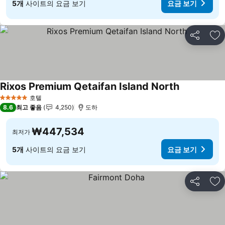
5개
사이트의 요금 보기
요금 보기
공유
즐
Rixos Premium Qetaifan Island North
요금 보기
호텔
5 성급
8.6
최고 좋음
4,250
도하
₩447,534
최저가
5개
사이트의 요금 보기
요금 보기
공유
즐