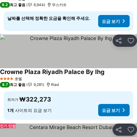
5 성급
9.2
최고 좋음
6,944
무스카트
날짜를 선택해 정확한 요금을 확인해 주세요.
요금 보기
공유
즐
Crowne Plaza Riyadh Palace By Ihg
요금 보기
호텔
4 성급
8.7
최고 좋음
9,281
Riad
₩322,273
최저가
1개
사이트의 요금 보기
요금 보기
인기 만점
공유
즐