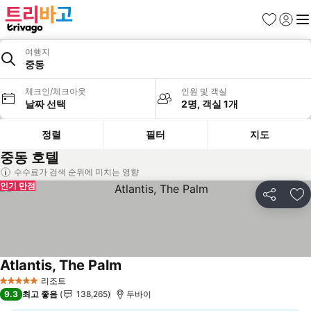
즐겨찾기
로그인
메
여행지
중동
체크인/체크아웃
인원 및 객실
날짜 선택
2명, 객실 1개
정렬
필터
지도
중동 호텔
수수료가 검색 순위에 미치는 영향
인기 만점
공유
즐
Atlantis, The Palm
요금 보기
리조트
5 성급
9.3
최고 좋음
138,265
두바이