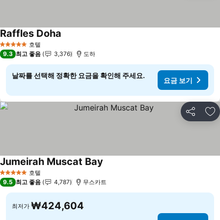
Raffles Doha
요금 보기
호텔
5 성급
9.3
최고 좋음
3,376
도하
날짜를 선택해 정확한 요금을 확인해 주세요.
요금 보기
공유
즐
Jumeirah Muscat Bay
요금 보기
호텔
5 성급
9.5
최고 좋음
4,787
무스카트
₩424,604
최저가