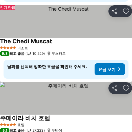
인기 만점
공유
즐
The Chedi Muscat
요금 보기
리조트
5 성급
9.3
최고 좋음
10,529
무스카트
날짜를 선택해 정확한 요금을 확인해 주세요.
요금 보기
공유
즐
주메이라 비치 호텔
요금 보기
호텔
5 성급
9.1
최고 좋음
27,223
두바이