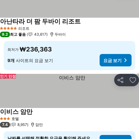
아난타라 더 팜 두바이 리조트
요금 보기
리조트
5 성급
9.2
최고 좋음
43,617
두바이
₩236,363
최저가
9개
사이트의 요금 보기
요금 보기
인기 만점
공유
즐
이비스 암만
요금 보기
호텔
3 성급
7.4
8,957
암만
날짜를 선택해 정확한 요금을 확인해 주세요.