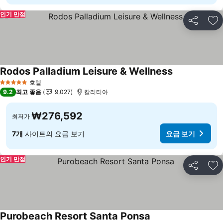
인기 만점
공유
즐
Rodos Palladium Leisure & Wellness
요금 보기
호텔
5 성급
9.2
최고 좋음
9,027
칼리티아
₩276,592
최저가
7개
사이트의 요금 보기
요금 보기
인기 만점
공유
즐
Purobeach Resort Santa Ponsa
요금 보기