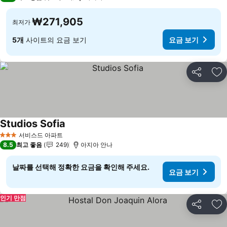
₩271,905
최저가
5개
사이트의 요금 보기
요금 보기
공유
즐
Studios Sofia
요금 보기
서비스드 아파트
3 성급
8.5
최고 좋음
249
아지아 안나
날짜를 선택해 정확한 요금을 확인해 주세요.
요금 보기
인기 만점
공유
즐