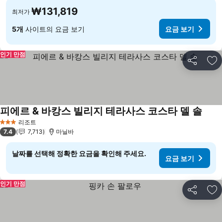
₩131,819
최저가
5개
사이트의 요금 보기
요금 보기
인기 만점
공유
즐
피에르 & 바캉스 빌리지 테라사스 코스타 델 솔
요금
리조트
3 성급
7.4
7,713
마닐바
날짜를 선택해 정확한 요금을 확인해 주세요.
요금 보기
인기 만점
공유
즐