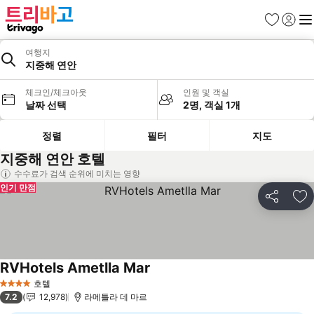
즐겨찾기
로그인
메
여행지
지중해 연안
체크인/체크아웃
인원 및 객실
날짜 선택
2명, 객실 1개
정렬
필터
지도
지중해 연안 호텔
수수료가 검색 순위에 미치는 영향
인기 만점
공유
즐
RVHotels Ametlla Mar
요금 보기
호텔
4 성급
7.2
12,978
라메틀라 데 마르