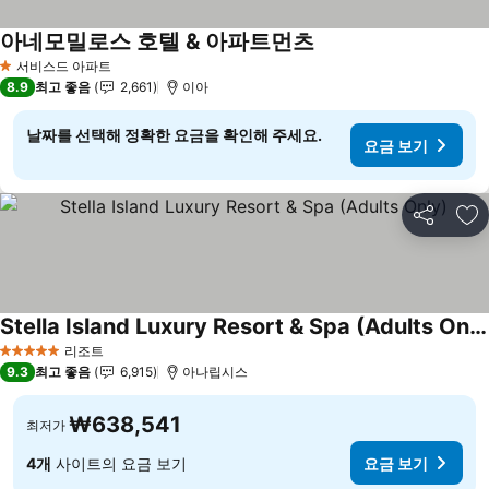
아네모밀로스 호텔 & 아파트먼츠
요금 보기
서비스드 아파트
1 성급
8.9
최고 좋음
2,661
이아
날짜를 선택해 정확한 요금을 확인해 주세요.
요금 보기
공유
즐
Stella Island Luxury Resort & Spa (Adults Only)
요금 보기
리조트
5 성급
9.3
최고 좋음
6,915
아나립시스
₩638,541
최저가
4개
사이트의 요금 보기
요금 보기