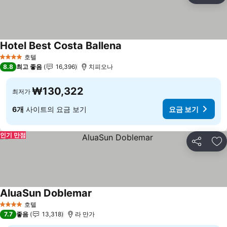
Hotel Best Costa Ballena
요금 보기
호텔
4 성급
8.8
최고 좋음
16,396
치피오나
₩130,322
최저가
6개
사이트의 요금 보기
요금 보기
인기 만점
공유
즐
AluaSun Doblemar
요금 보기
호텔
4 성급
7.7
좋음
13,318
라 만가