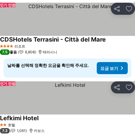
인기 만점
공유
즐
CDSHotels Terrasini - Città del Mare
요금 보기
리조트
4 성급
7.5
좋음
6,808
테라시니
날짜를 선택해 정확한 요금을 확인해 주세요.
요금 보기
인기 만점
공유
즐
Lefkimi Hotel
요금 보기
호텔
2 성급
7.3
1,061
카보스