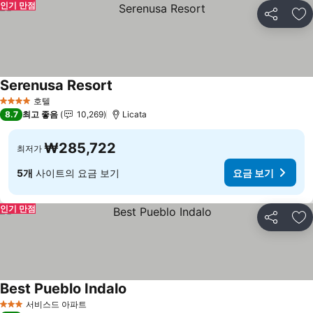
인기 만점
공유
즐
Serenusa Resort
요금 보기
호텔
4 성급
8.7
최고 좋음
10,269
Licata
₩285,722
최저가
5개
사이트의 요금 보기
요금 보기
인기 만점
공유
즐
Best Pueblo Indalo
요금 보기
서비스드 아파트
3 성급