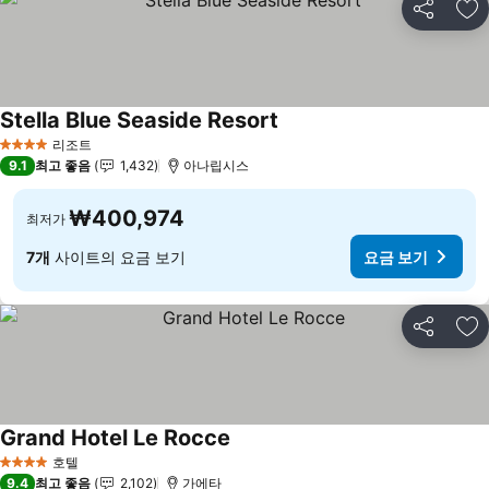
공유
즐
Stella Blue Seaside Resort
요금 보기
리조트
4 성급
9.1
최고 좋음
1,432
아나립시스
₩400,974
최저가
7개
사이트의 요금 보기
요금 보기
공유
즐
Grand Hotel Le Rocce
요금 보기
호텔
4 성급
9.4
최고 좋음
2,102
가에타