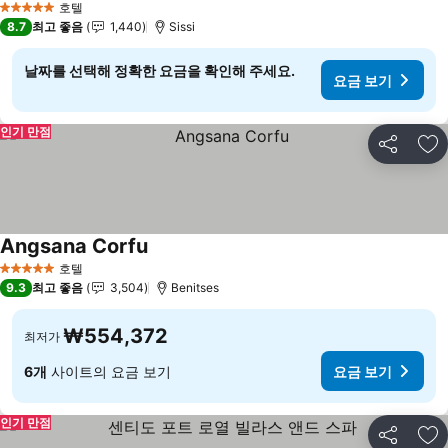
호텔
5 성급
8.7
최고 좋음
1,440
Sissi
날짜를 선택해 정확한 요금을 확인해 주세요.
요금 보기
인기 만점
공유
즐
Angsana Corfu
요금 보기
호텔
5 성급
9.3
최고 좋음
3,504
Benitses
₩554,372
최저가
6개
사이트의 요금 보기
요금 보기
인기 만점
공유
즐