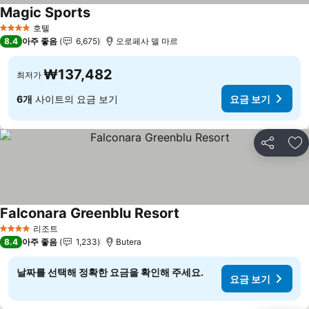
Magic Sports
요금 보기
호텔
4 성급
8.4
아주 좋음
6,675
오로페사 델 마르
₩137,482
최저가
6개
사이트의 요금 보기
요금 보기
공유
즐
Falconara Greenblu Resort
요금 보기
리조트
4 성급
8.4
아주 좋음
1,233
Butera
날짜를 선택해 정확한 요금을 확인해 주세요.
요금 보기