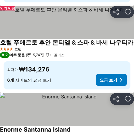
인기 만점
공유
즐
호텔 푸에르토 후안 몬티엘 & 스파 & 바세 나우티카
호텔
4 성급
8.2
아주 좋음
5,747
아길라스
₩134,276
최저가
6개
사이트의 요금 보기
요금 보기
공유
즐
Enorme Santanna Island
요금 보기