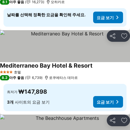
8.1
아주 좋음
16,273
모하카르
날짜를 선택해 정확한 요금을 확인해 주세요.
요금 보기
공유
즐
Mediterraneo Bay Hotel & Resort
요금 보기
호텔
4 성급
8.2
아주 좋음
6,739
로쿠에타스 데마르
₩147,898
최저가
3개
사이트의 요금 보기
요금 보기
공유
즐