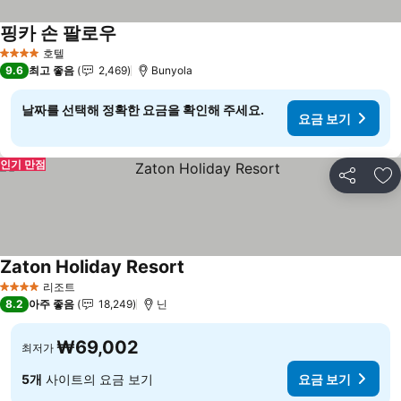
핑카 손 팔로우
요금 보기
호텔
4 성급
9.6
최고 좋음
2,469
Bunyola
날짜를 선택해 정확한 요금을 확인해 주세요.
요금 보기
인기 만점
공유
즐
Zaton Holiday Resort
요금 보기
리조트
4 성급
8.2
아주 좋음
18,249
닌
₩69,002
최저가
5개
사이트의 요금 보기
요금 보기