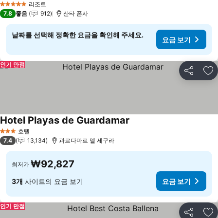
리조트
5 성급
7.8
좋음
912
산타 폰사
날짜를 선택해 정확한 요금을 확인해 주세요.
요금 보기
인기 만점
공유
즐
Hotel Playas de Guardamar
요금 보기
호텔
3 성급
7.4
13,134
과르다마르 델 세구라
₩92,827
최저가
3개
사이트의 요금 보기
요금 보기
인기 만점
공유
즐