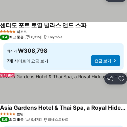
센티도 포트 로열 빌라스 앤드 스파
요금 보기
리조트
5 성급
9.4
최고 좋음
6,315
Kolymbia
₩308,798
최저가
7개
사이트의 요금 보기
요금 보기
인기 만점
공유
즐
Asia Gardens Hotel & Thai Spa, a Royal Hideaway Hotel
요금 보기
호텔
5 성급
8.9
최고 좋음
9,475
피네스트라트