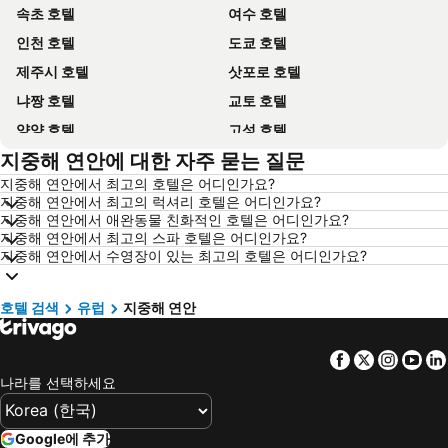
속초 호텔
여수 호텔
인천 호텔
도쿄 호텔
제주시 호텔
삿포로 호텔
냐짱 호텔
교토 호텔
양양 호텔
고성 호텔
지중해 연안에 대한 자주 묻는 질문
대전 호텔
방콕 호텔
지중해 연안에서 최고의 호텔은 어디인가요?
목포 호텔
포항 호텔
지중해 연안에서 최고의 럭셔리 호텔은 어디인가요?
상하이 호텔
히로시마 호텔
지중해 연안에서 애완동물 친화적인 호텔은 어디인가요?
지중해 연안에서 최고의 스파 호텔은 어디인가요?
평창 호텔
통영 호텔
지중해 연안에서 수영장이 있는 최고의 호텔은 어디인가요?
Dolomiti 호텔
오키나와 호텔
경기도 호텔
한국 호텔
호텔 검색
유럽
지중해 연안
Phu Quoc 호텔
타이페이 호텔
Facebook
Twitter
Insta
Yo
크로아티아 호텔
크로아티아 해안 호텔
나라를 선택하세요
Paris 호텔
캐나다 호텔
말레이시아 호텔
몰디브 호텔
Google에 추가