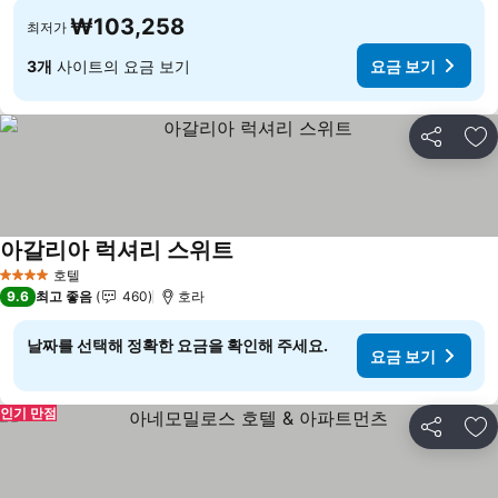
₩103,258
최저가
3개
사이트의 요금 보기
요금 보기
공유
즐
아갈리아 럭셔리 스위트
요금 보기
호텔
4 성급
9.6
최고 좋음
460
호라
날짜를 선택해 정확한 요금을 확인해 주세요.
요금 보기
인기 만점
공유
즐