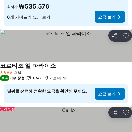
₩535,576
최저가
6개
사이트의 요금 보기
요금 보기
공유
즐
코르티조 엘 파라이소
요금 보기
호텔
4 성급
8.4
아주 좋음
1,347
카보 데 가따
날짜를 선택해 정확한 요금을 확인해 주세요.
요금 보기
인기 만점
공유
즐