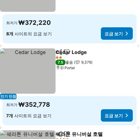
₩372,220
최저가
8개
사이트의 요금 보기
요금 보기
Cedar Lodge
공유
즐겨찾기에 추가
2 성급
7.5
좋음
9,376
El Portal
인기 만점
₩352,778
최저가
7개
사이트의 요금 보기
요금 보기
쉐라톤 유니버설 호텔
공유
즐겨찾기에 추가