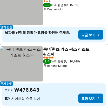
3 성급
8.3
아주 좋음
15,311
Coarsegold
인기 만점
날짜를 선택해 정확한 요금을 확인해 주세요.
요금 보기
옴니 랜초 라스 팜스 리조트
공유
즐겨찾기에 추가
& 스파
4 성급
8.4
아주 좋음
10,749
Rancho Mirage
인기 만점
₩476,643
최저가
5개
사이트의 요금 보기
요금 보기