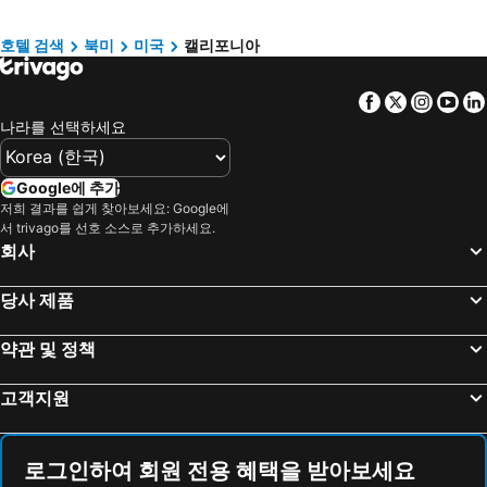
베벌리힐스 호텔
Berkeley 호텔
라치오 호텔
Danang 호텔
라호야 호텔
산타클라라 호텔
Hanoi region 호텔
발리 호텔
호텔 검색
북미
미국
캘리포니아
매머드 레이크 호텔
Palo Alto 호텔
경상북도 호텔
Facebook
Twitter
Insta
Yo
El Segundo 호텔
사우스 레이크 타로 호텔
나라를 선택하세요
Industry 호텔
프레즈노 호텔
요세미티 국립공원 호텔
Palm Desert 호텔
Google에 추가
카르멜 바이 더 시 호텔
뉴포트 비치 호텔
저희 결과를 쉽게 찾아보세요: Google에
서 trivago를 선호 소스로 추가하세요.
Fullerton 호텔
칼즈배드 호텔
회사
Mountain View 호텔
내파 호텔
Pasadena 호텔
Redondo Beach 호텔
당사 제품
Burlingame 호텔
Torrance 호텔
약관 및 정책
Indio 호텔
Barstow 호텔
Monterey Park 호텔
Cupertino 호텔
고객지원
산타크루스 호텔
샌 루이스 오비스포 호텔
Milpitas 호텔
Hawthorne 호텔
로그인하여 회원 전용 혜택을 받아보세요