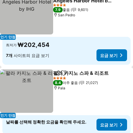
Angeles Harbor Hotel by
IHG
4 성급
7.9
좋음
9,601
San Pedro
인기 만점
₩202,454
최저가
7개
사이트의 요금 보기
요금 보기
팔라 카지노 스파 & 리조트
공유
즐겨찾기에 추가
4 성급
8.4
아주 좋음
21,027
Pala
인기 만점
날짜를 선택해 정확한 요금을 확인해 주세요.
요금 보기