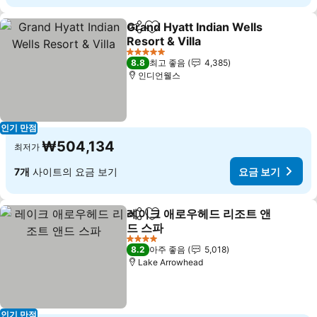
Grand Hyatt Indian Wells
공유
즐겨찾기에 추가
Resort & Villa
5 성급
8.8
최고 좋음
4,385
인디언웰스
인기 만점
₩504,134
최저가
7개
사이트의 요금 보기
요금 보기
레이크 애로우헤드 리조트 앤
공유
즐겨찾기에 추가
드 스파
4 성급
8.2
아주 좋음
5,018
Lake Arrowhead
인기 만점