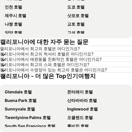
인천 호텔
도쿄 호텔
제주시 호텔
삿포로 호텔
냐짱 호텔
교토 호텔
양양 호텔
고성 호텔
캘리포니아에 대한 자주 묻는 질문
대전 호텔
방콕 호텔
캘리포니아에서 최고의 호텔은 어디인가요?
목포 호텔
포항 호텔
캘리포니아에서 최고의 럭셔리 호텔은 어디인가요?
상하이 호텔
히로시마 호텔
캘리포니아에서 애완동물 친화적인 호텔은 어디인가요?
캘리포니아에서 최고의 스파 호텔은 어디인가요?
평창 호텔
통영 호텔
캘리포니아에서 수영장이 있는 최고의 호텔은 어디인가요?
캘리포니아 - 더 많은 Top인기여행지
괌 호텔
오키나와 호텔
경기도 호텔
한국 호텔
Glendale 호텔
몬터레이 호텔
Phu Quoc 호텔
타이페이 호텔
Buena Park 호텔
산타바바라 호텔
크로아티아 호텔
크로아티아 해안 호텔
Sunnyvale 호텔
Inglewood 호텔
Paris 호텔
캐나다 호텔
Twentynine Palms 호텔
오클랜드 호텔
말레이시아 호텔
몰디브 호텔
South San Francisco 호텔
롱비치 호텔
헝가리 호텔
뉴욕 호텔