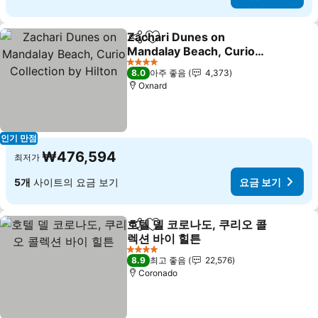
Zachari Dunes on
공유
즐겨찾기에 추가
Mandalay Beach, Curio
Collection by Hilton
4 성급
8.0
아주 좋음
4,373
Oxnard
인기 만점
₩476,594
최저가
5개
사이트의 요금 보기
요금 보기
호텔 델 코로나도, 쿠리오 콜
공유
즐겨찾기에 추가
렉션 바이 힐튼
4 성급
8.9
최고 좋음
22,576
Coronado