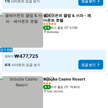
1개
사이트의 요금 보기
요금 보기
클레어몬트 클럽 & 서파 - 페
공유
즐겨찾기에 추가
어폰트 호텔
5 성급
8.6
최고 좋음
6,126
Berkeley
인기 만점
₩477,725
최저가
6개
사이트의 요금 보기
요금 보기
Soboba Casino Resort
공유
즐겨찾기에 추가
3 성급
8.3
아주 좋음
18,903
San Jacinto