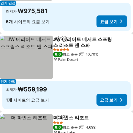
인기 만점
₩975,581
최저가
5개
사이트의 요금 보기
요금 보기
JW 메리어트 데저트 스프링
공유
즐겨찾기에 추가
스 리조트 앤 스파
5 성급
8.6
최고 좋음
10,701
Palm Desert
인기 만점
₩559,199
최저가
1개
사이트의 요금 보기
요금 보기
더 파인스 리조트
공유
즐겨찾기에 추가
3 성급
8.6
최고 좋음
4,699
Bass Lake