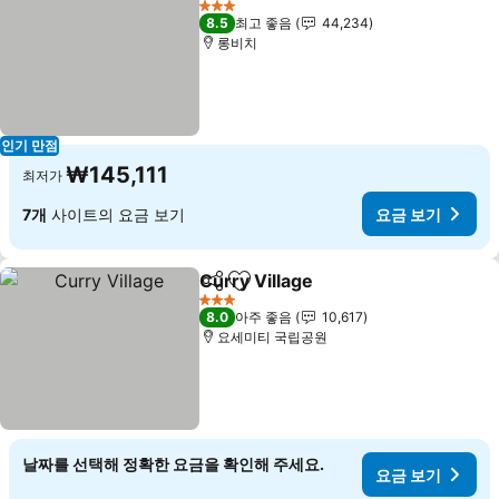
3 성급
8.5
최고 좋음
44,234
롱비치
인기 만점
₩145,111
최저가
7개
사이트의 요금 보기
요금 보기
Curry Village
공유
즐겨찾기에 추가
3 성급
8.0
아주 좋음
10,617
요세미티 국립공원
날짜를 선택해 정확한 요금을 확인해 주세요.
요금 보기