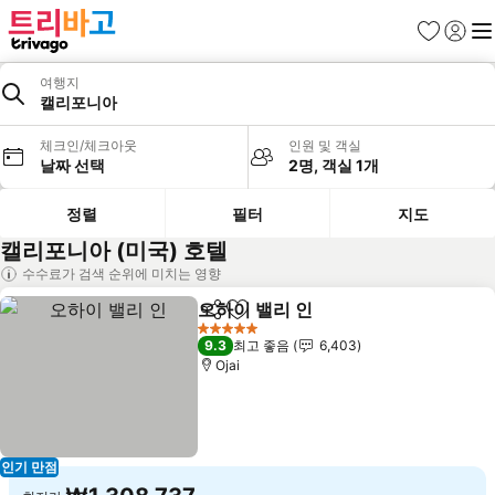
즐겨찾기
로그인
메
여행지
캘리포니아
체크인/체크아웃
인원 및 객실
날짜 선택
2명, 객실 1개
정렬
필터
지도
캘리포니아 (미국) 호텔
수수료가 검색 순위에 미치는 영향
오하이 밸리 인
공유
즐겨찾기에 추가
5 성급
9.3
최고 좋음
6,403
Ojai
인기 만점