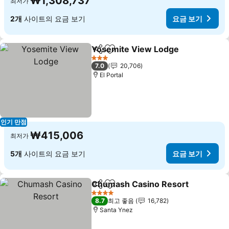
₩1,308,737
최저가
2개
사이트의 요금 보기
요금 보기
Yosemite View Lodge
공유
즐겨찾기에 추가
3 성급
7.0
20,706
El Portal
인기 만점
₩415,006
최저가
5개
사이트의 요금 보기
요금 보기
Chumash Casino Resort
공유
즐겨찾기에 추가
4 성급
8.7
최고 좋음
16,782
Santa Ynez