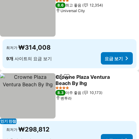
4 성급
8.6
최고 좋음
12,354
Universal City
₩314,008
최저가
9개
사이트의 요금 보기
요금 보기
Crowne Plaza Ventura
공유
즐겨찾기에 추가
Beach By Ihg
4 성급
8.3
아주 좋음
10,173
벤투라
인기 만점
₩298,812
최저가