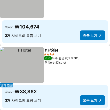
₩104,674
최저가
2개
사이트의 요금 보기
요금 보기
T Hotel
공유
즐겨찾기에 추가
요금 보기
4 성급
8.0
아주 좋음
9,701
North District
인기 만점
₩38,862
최저가
3개
사이트의 요금 보기
요금 보기