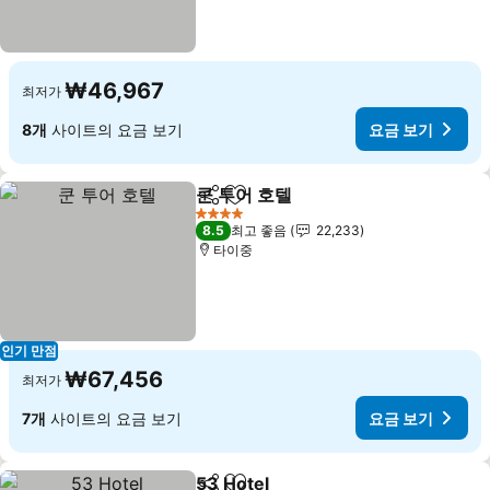
₩46,967
최저가
8개
사이트의 요금 보기
요금 보기
쿤 투어 호텔
공유
즐겨찾기에 추가
요금 보기
4 성급
8.5
최고 좋음
22,233
타이중
인기 만점
₩67,456
최저가
7개
사이트의 요금 보기
요금 보기
53 Hotel