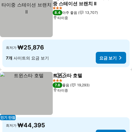
공유
즐겨찾기에 추가
중 스테이션 브랜치 II
요금 보기
3 성급
8.4
아주 좋음
13,707
타이중
₩25,876
최저가
7개
사이트의 요금 보기
요금 보기
트윈스타 호텔
공유
즐겨찾기에 추가
요금 보기
3 성급
7.8
좋음
19,293
타이중
인기 만점
₩44,395
최저가