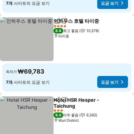
7개
사이트의 요금 보기
요금 보기
인하우스 호텔 타이중
공유
즐겨찾기에 추가
요금 
4 성급
8.8
최고 좋음
10,578
타이중
₩69,783
최저가
7개
사이트의 요금 보기
요금 보기
Hotel HSR Hesper -
공유
즐겨찾기에 추가
Taichung
요금 보기
3 성급
8.0
아주 좋음
6,362
Wuri District