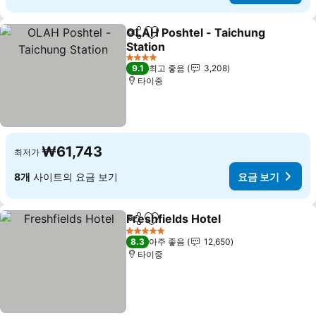
OLAH Poshtel - Taichung
공유
즐겨찾기에 추가
Station
요금 보기
4 성급
9.1
최고 좋음
3,208
타이중
₩61,743
최저가
8개
사이트의 요금 보기
요금 보기
Freshfields Hotel
공유
즐겨찾기에 추가
요금 보기
5 성급
8.3
아주 좋음
12,650
타이중