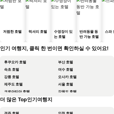
저렴한 호텔
럭셔리 호텔
수영장이 있
반려동물 동
스파 
는 호텔
반 가능 호텔
인기 여행지, 클릭 한 번이면 확인하실 수 있어요!
후쿠오카 호텔
부산 호텔
속초 호텔
여수 호텔
강릉 호텔
오사카 호텔
제주도 호텔
서울 호텔
크로아티아 호텔
강원도 호텔
더 많은 Top인기여행지
오키나와 호텔
홍콩 호텔
경주 호텔
인천 호텔