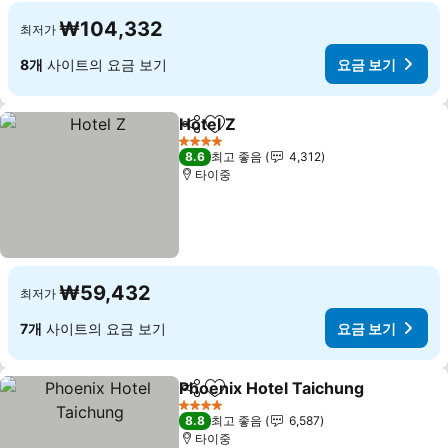
₩104,332
최저가
8개
사이트의 요금 보기
요금 보기
Hotel Z
공유
즐겨찾기에 추가
요금 보기
4 성급
8.6
최고 좋음
4,312
타이중
₩59,432
최저가
7개
사이트의 요금 보기
요금 보기
Phoenix Hotel Taichung
공유
즐겨찾기에 추가
요
4 성급
8.8
최고 좋음
6,587
타이중