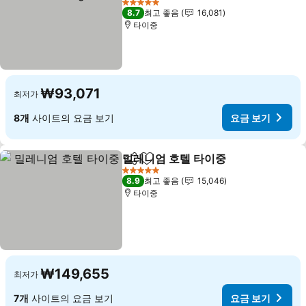
요금 보기
5 성급
8.7
최고 좋음
16,081
타이중
₩93,071
최저가
8개
사이트의 요금 보기
요금 보기
밀레니엄 호텔 타이중
공유
즐겨찾기에 추가
요금 
5 성급
8.9
최고 좋음
15,046
타이중
₩149,655
최저가
7개
사이트의 요금 보기
요금 보기