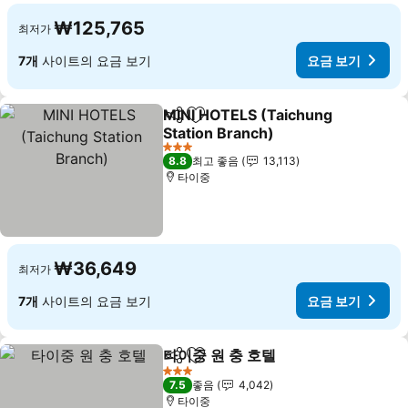
₩125,765
최저가
7개
사이트의 요금 보기
요금 보기
MINI HOTELS (Taichung
공유
즐겨찾기에 추가
Station Branch)
요금 보기
3 성급
8.8
최고 좋음
13,113
타이중
₩36,649
최저가
7개
사이트의 요금 보기
요금 보기
타이중 원 충 호텔
공유
즐겨찾기에 추가
요금 보기
3 성급
7.5
좋음
4,042
타이중