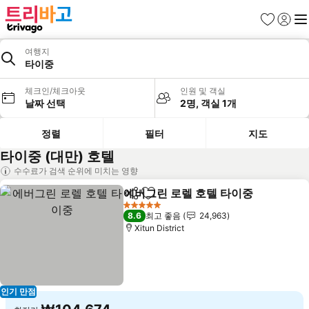
즐겨찾기
로그인
메
여행지
타이중
체크인/체크아웃
인원 및 객실
날짜 선택
2명, 객실 1개
정렬
필터
지도
타이중 (대만) 호텔
수수료가 검색 순위에 미치는 영향
에버그린 로렐 호텔 타이중
공유
즐겨찾기에 추가
요
5 성급
8.6
최고 좋음
24,963
Xitun District
인기 만점