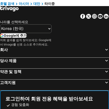
발리 호텔
경상북도 호텔
호텔 검색
아시아
대만
타이중
밀로섬 호텔
크로아티아 해안 호텔
Facebook
Twitter
Insta
Yo
대만 호텔
나라를 선택하세요
Google에 추가
저희 결과를 쉽게 찾아보세요: Google에
서 trivago를 선호 소스로 추가하세요.
회사
당사 제품
약관 및 정책
고객지원
로그인하여 회원 전용 혜택을 받아보세요
경험 맞춤화