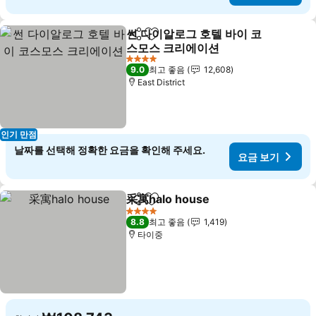
썬 다이알로그 호텔 바이 코
공유
즐겨찾기에 추가
스모스 크리에이션
요금 보기
4 성급
9.0
최고 좋음
12,608
East District
인기 만점
날짜를 선택해 정확한 요금을 확인해 주세요.
요금 보기
采寓halo house
공유
즐겨찾기에 추가
요금 보기
4 성급
8.8
최고 좋음
1,419
타이중