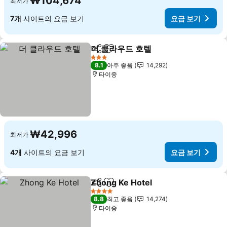
₩104,674
최저가
7개
사이트의 요금 보기
요금 보기
더 클라우드 호텔
공유
즐겨찾기에 추가
요금 보기
3 성급
8.1
아주 좋음
14,292
타이중
₩42,996
최저가
4개
사이트의 요금 보기
요금 보기
Zhong Ke Hotel
공유
즐겨찾기에 추가
요금 보기
4 성급
8.8
최고 좋음
14,274
타이중