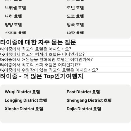
브뤼셀 호텔
로빈 호텔
나하 호텔
도쿄 호텔
양양 호텔
방콕 호텔
삿포로 호텔
냐짱 호텔
타이중에 대한 자주 묻는 질문
나고야 호텔
대전 호텔
타이중에서 최고의 호텔은 어디인가요?
제주시 호텔
다낭 호텔
타이중에서 최고의 럭셔리 호텔은 어디인가요?
삼척 호텔
평창 호텔
타이중에서 애완동물 친화적인 호텔은 어디인가요?
타이중에서 최고의 스파 호텔은 어디인가요?
고성 호텔
목포 호텔
타이중에서 수영장이 있는 최고의 호텔은 어디인가요?
타이중 - 더 많은 Top인기여행지
괌 호텔
Dolomiti 호텔
산토리니섬 호텔
푸켓타운 호텔
Wuqi District 호텔
East District 호텔
보홀 호텔
한국 호텔
Longjing District 호텔
Shengang District 호텔
타이페이 호텔
타이중 호텔
Xinshe District 호텔
Dajia District 호텔
경기도 호텔
유럽 호텔
경상남도 호텔
보라카이 호텔
크레타 섬 호텔
Paris 호텔