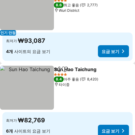
요금 보기
4 성급
8.6
최고 좋음
2,777
Wuri District
인기 만점
₩93,087
최저가
4개
사이트의 요금 보기
요금 보기
Sun Hao Taichung
공유
즐겨찾기에 추가
요금 보
4 성급
8.4
아주 좋음
8,420
타이중
₩82,769
최저가
6개
사이트의 요금 보기
요금 보기