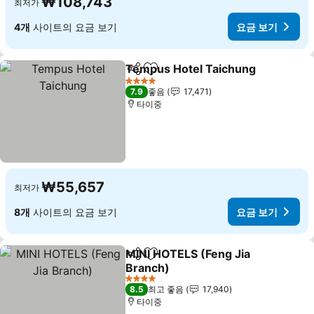
₩108,743
최저가
4개
사이트의 요금 보기
요금 보기
Tempus Hotel Taichung
공유
즐겨찾기에 추가
요
4 성급
7.9
좋음
17,471
타이중
₩55,657
최저가
8개
사이트의 요금 보기
요금 보기
MINI HOTELS (Feng Jia
공유
즐겨찾기에 추가
Branch)
요금 보기
4 성급
8.5
최고 좋음
17,940
타이중