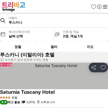
즐겨찾기
로그인
메
여행지
투스카니
체크인/체크아웃
인원 및 객실
날짜 선택
2명, 객실 1개
정렬
필터
지도
투스카니 (이탈리아) 호텔
수수료가 검색 순위에 미치는 영향
인기 만점
공유
즐
Saturnia Tuscany Hotel
요금 보기
호텔
4 성급
8.9
최고 좋음
2,975
사투르니아