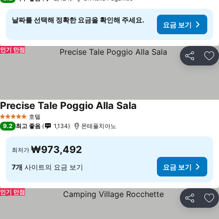
날짜를 선택해 정확한 요금을 확인해 주세요.
요금 보기
인기 만점
공유
즐
Precise Tale Poggio Alla Sala
요금 보기
호텔
5 성급
9.2
최고 좋음
1,134
몬테풀치아노
₩973,492
최저가
7개
사이트의 요금 보기
요금 보기
인기 만점
공유
즐