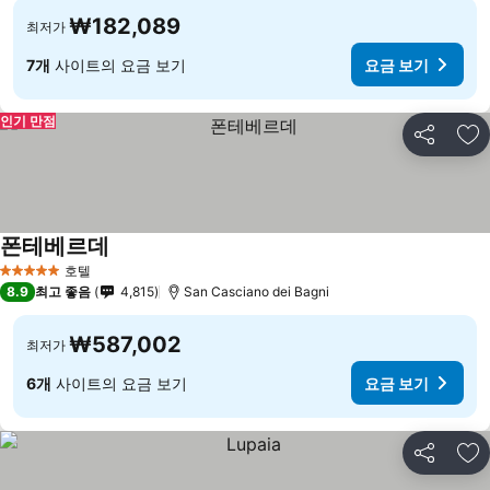
₩182,089
최저가
7개
사이트의 요금 보기
요금 보기
인기 만점
공유
즐
폰테베르데
요금 보기
호텔
5 성급
8.9
최고 좋음
4,815
San Casciano dei Bagni
₩587,002
최저가
6개
사이트의 요금 보기
요금 보기
공유
즐