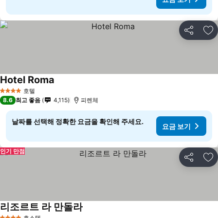
공유
즐
Hotel Roma
요금 보기
호텔
4 성급
8.6
최고 좋음
4,115
피렌체
날짜를 선택해 정확한 요금을 확인해 주세요.
요금 보기
인기 만점
공유
즐
리조르트 라 만돌라
요금 보기
호스텔