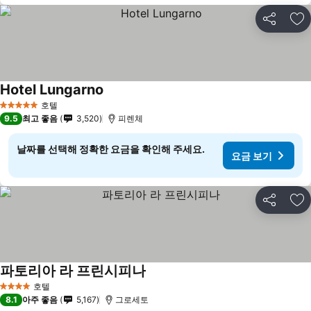
공유
즐
Hotel Lungarno
요금 보기
호텔
5 성급
9.5
최고 좋음
3,520
피렌체
날짜를 선택해 정확한 요금을 확인해 주세요.
요금 보기
공유
즐
파토리아 라 프린시피나
요금 보기
호텔
4 성급
8.1
아주 좋음
5,167
그로세토