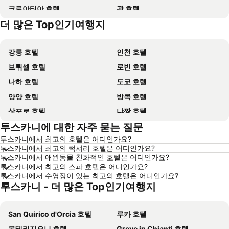
크로아티아 호텔
괌 호텔
더 많은 Top인기여행지
Dolomiti 호텔
오키나와 호텔
강릉 호텔
인천 호텔
브뤼셀 호텔
로빈 호텔
나하 호텔
도쿄 호텔
양양 호텔
방콕 호텔
삿포로 호텔
냐짱 호텔
투스카니에 대한 자주 묻는 질문
나고야 호텔
대전 호텔
투스카니에서 최고의 호텔은 어디인가요?
제주시 호텔
다낭 호텔
투스카니에서 최고의 럭셔리 호텔은 어디인가요?
삼척 호텔
평창 호텔
투스카니에서 애완동물 친화적인 호텔은 어디인가요?
투스카니에서 최고의 스파 호텔은 어디인가요?
고성 호텔
목포 호텔
투스카니에서 수영장이 있는 최고의 호텔은 어디인가요?
투스카니 - 더 많은 Top인기여행지
강원도 호텔
산토리니섬 호텔
홍콩 호텔
푸켓타운 호텔
San Quirico d'Orcia 호텔
루카 호텔
보홀 호텔
한국 호텔
몬테리지오니 호텔
Greve in Chianti 호텔