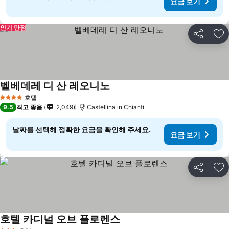
요금 보기
인기 만점
공유
즐
벨베데레 디 산 레오니노
요금 보기
호텔
4 성급
9.5
최고 좋음
2,049
Castellina in Chianti
날짜를 선택해 정확한 요금을 확인해 주세요.
요금 보기
공유
즐
호텔 카디널 오브 플로렌스
요금 보기