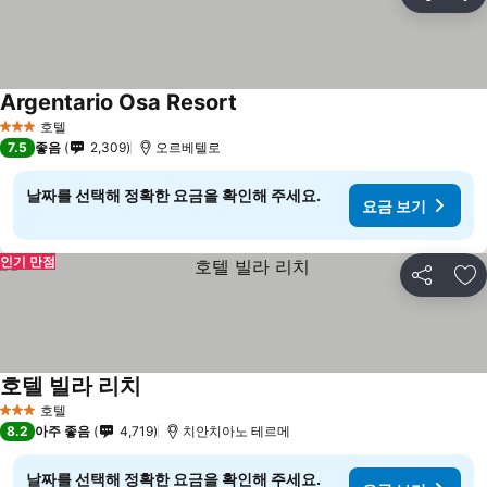
공유
즐
Argentario Osa Resort
요금 보기
호텔
3 성급
7.5
좋음
2,309
오르베텔로
날짜를 선택해 정확한 요금을 확인해 주세요.
요금 보기
인기 만점
공유
즐
호텔 빌라 리치
요금 보기
호텔
3 성급
8.2
아주 좋음
4,719
치안치아노 테르메
날짜를 선택해 정확한 요금을 확인해 주세요.