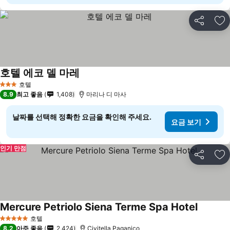
공유
즐
호텔 에코 델 마레
요금 보기
호텔
3 성급
8.9
최고 좋음
1,408
마리나 디 마사
날짜를 선택해 정확한 요금을 확인해 주세요.
요금 보기
인기 만점
공유
즐
Mercure Petriolo Siena Terme Spa Hotel
요금 보
호텔
5 성급
8.2
아주 좋음
2,424
Civitella Paganico