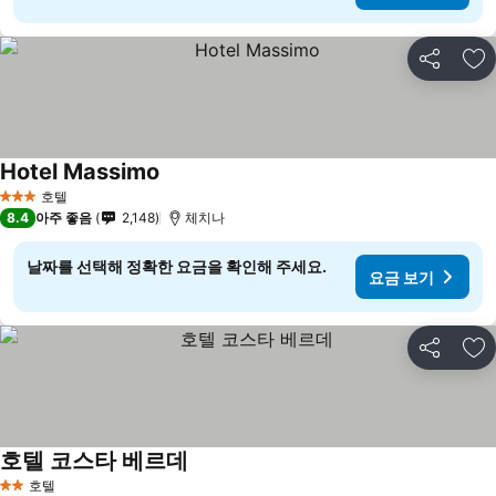
공유
즐
Hotel Massimo
요금 보기
호텔
3 성급
8.4
아주 좋음
2,148
체치나
날짜를 선택해 정확한 요금을 확인해 주세요.
요금 보기
공유
즐
호텔 코스타 베르데
요금 보기
호텔
2 성급