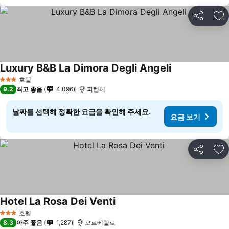
공유
즐
Luxury B&B La Dimora Degli Angeli
요금 보기
호텔
3 성급
9.2
최고 좋음
4,096
피렌체
날짜를 선택해 정확한 요금을 확인해 주세요.
요금 보기
공유
즐
Hotel La Rosa Dei Venti
요금 보기
호텔
3 성급
8.3
아주 좋음
1,287
오르베텔로