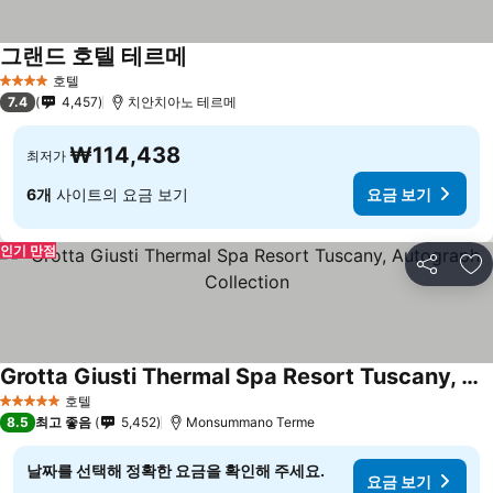
그랜드 호텔 테르메
요금 보기
호텔
4 성급
7.4
4,457
치안치아노 테르메
₩114,438
최저가
6개
사이트의 요금 보기
요금 보기
인기 만점
공유
즐
Grotta Giusti Thermal Spa Resort Tuscany, Autograph Collection
요금 보기
호텔
5 성급
8.5
최고 좋음
5,452
Monsummano Terme
날짜를 선택해 정확한 요금을 확인해 주세요.
요금 보기