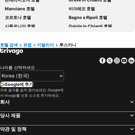
타이페이 호텔
타이중 호텔
Manciano 호텔
비아레조 호텔
경기도 호텔
유럽 호텔
코르토나 호텔
Bagno a Ripoli 호텔
경상남도 호텔
보라카이 호텔
사투르니아 호텔
Gaiole in Chianti 호텔
크레타 섬 호텔
Paris 호텔
프라토 호텔
Trequanda 호텔
발리 호텔
경상북도 호텔
Castelnuovo Berardenga 호텔
Civitella Paganico 호텔
밀로섬 호텔
크로아티아 해안 호텔
호텔 검색
유럽
이탈리아
투스카니
Asciano 호텔
포피 호텔
대만 호텔
Facebook
Twitter
Insta
Yo
Radicofani 호텔
San Casciano in Val di Pesa 호텔
나라를 선택하세요
Castiglione d'Orcia 호텔
마리아나 디 피에트라산타 호텔
포지본시 호텔
오르베텔로 호텔
Google에 추가
아레초 호텔
리보르노 호텔
저희 결과를 쉽게 찾아보세요: Google에
서 trivago를 선호 소스로 추가하세요.
Castellina in Chianti 호텔
포르테 데이 마르미 호텔
회사
피에졸레 호텔
Barga 호텔
라폴라노 테르메 호텔
라다 인 키안티 호텔
당사 제품
몬테 아르젠타리오 호텔
칼렌자노 호텔
약관 및 정책
세스토 페오렌티노 호텔
카폴리베리 호텔