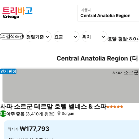
여행지
검색조건
정렬기준
요금
위치
호텔
평점: 8.0
Central Anatolia Region 
인기 만점
사파 소르군 테르말 호텔 벨네스 & 스파
5 성급
아주 좋음
(3,410개 평점)
8.0
Sorgun
₩177,793
최저가