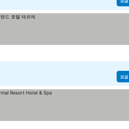
요금
요금