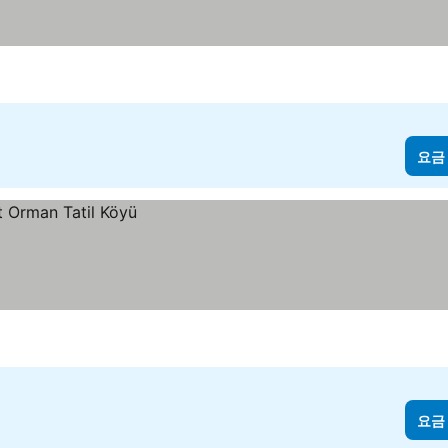
요금
요금