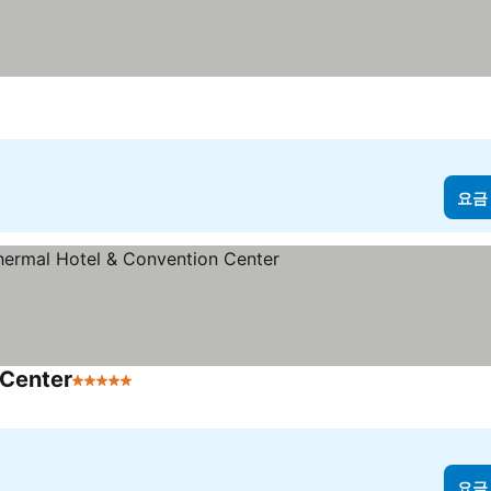
요금
 Center
5 성급
요금