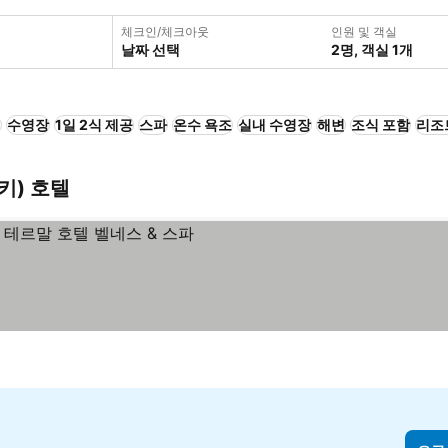
체크인/체크아웃
인원 및 객실
날짜 선택
2명, 객실 1개
+
수영장
1일 2식 제공
스파
온수 욕조
실내 수영장
해변
조식 포함
리조
(터키) 호텔