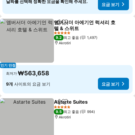
날짜를 선택해 정확한 요금을 확인해 주세요.
요금 보기
앰버서더 아에기언 럭셔리 호
공유
즐겨찾기에 추가
텔 & 스위트
요금 보기
5 성급
9.2
최고 좋음
1,497
Akrotiri
인기 만점
₩563,658
최저가
9개
사이트의 요금 보기
요금 보기
Astarte Suites
공유
즐겨찾기에 추가
요금 보기
5 성급
9.5
최고 좋음
994
Akrotiri