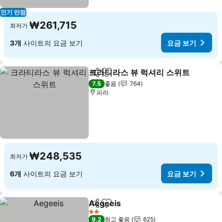
인기 만점
₩261,715
최저가
3개
사이트의 요금 보기
요금 보기
크라티라스 뷰 럭셔리 스위트
공유
즐겨찾기에 추가
7.5
좋음
764
피라
₩248,535
최저가
6개
사이트의 요금 보기
요금 보기
Aegeeis
공유
즐겨찾기에 추가
요금 보기
2 성급
9.2
최고 좋음
625