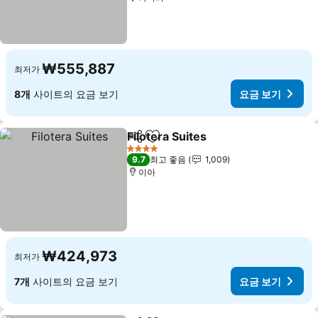
₩555,887
최저가
8개
사이트의 요금 보기
요금 보기
Filotera Suites
공유
즐겨찾기에 추가
요금 보기
4 성급
9.7
최고 좋음
1,009
이아
₩424,973
최저가
7개
사이트의 요금 보기
요금 보기