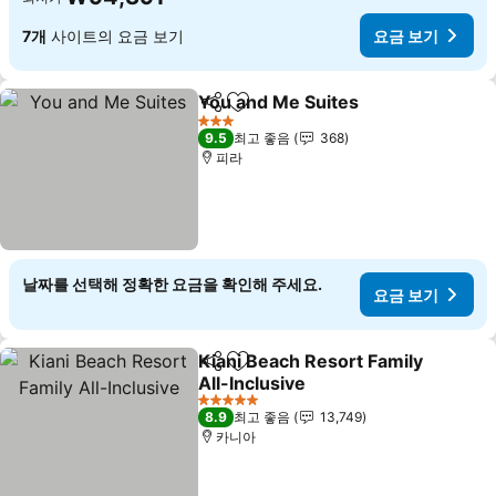
7개
사이트의 요금 보기
요금 보기
You and Me Suites
공유
즐겨찾기에 추가
요금 보
3 성급
9.5
최고 좋음
368
피라
날짜를 선택해 정확한 요금을 확인해 주세요.
요금 보기
Kiani Beach Resort Family
공유
즐겨찾기에 추가
All-Inclusive
요금 보기
5 성급
8.9
최고 좋음
13,749
카니아