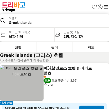
즐겨찾기
로그인
메
여행지
Greek Islands
체크인/체크아웃
인원 및 객실
날짜 선택
2명, 객실 1개
정렬
필터
지도
Greek Islands (그리스) 호텔
수수료가 검색 순위에 미치는 영향
아네모밀로스 호텔 & 아파트
공유
즐겨찾기에 추가
먼츠
요금 보기
1 성급
8.9
최고 좋음
2,661
이아
인기 만점
날짜를 선택해 정확한 요금을 확인해 주세요.