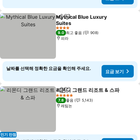
Mythical Blue Luxury
공유
즐겨찾기에 추가
Suites
요금 보기
4 성급
9.0
최고 좋음
908
피라
날짜를 선택해 정확한 요금을 확인해 주세요.
요금 보기
리몬디 그랜드 리조트 & 스파
공유
즐겨찾기에 추가
5 성급
7.8
좋음
5,143
레팀논
인기 만점