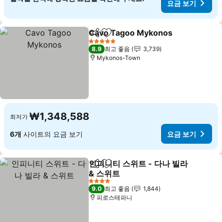
요금 보기
Cavo Tagoo Mykonos
공유
즐겨찾기에 추가
요금
5 성급
8.9
최고 좋음
3,739
Mykonos-Town
₩1,348,588
최저가
6개
사이트의 요금 보기
요금 보기
인피니티 스위트 - 다나 빌라
공유
즐겨찾기에 추가
& 스위트
요금 보기
4 성급
9.0
최고 좋음
1,844
피로스테파니