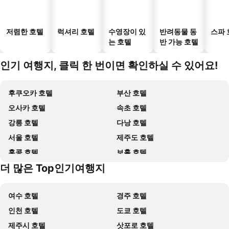
저렴한 호텔
럭셔리 호텔
수영장이 있
반려동물 동
스파 
는 호텔
반 가능 호텔
인기 여행지, 클릭 한 번이면 확인하실 수 있어요!
후쿠오카 호텔
부산 호텔
오사카 호텔
속초 호텔
강릉 호텔
다낭 호텔
서울 호텔
제주도 호텔
홍콩 호텔
보홀 호텔
더 많은 Top인기여행지
강원도 호텔
Dolomiti 호텔
여수 호텔
경주 호텔
인천 호텔
도쿄 호텔
제주시 호텔
삿포로 호텔