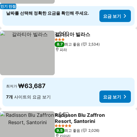
인기 만점
날짜를 선택해 정확한 요금을 확인해 주세요.
요금 보기
갈라티아 빌라스
공유
즐겨찾기에 추가
요금 보기
3 성급
8.7
최고 좋음
2,534
피라
₩63,687
최저가
7개
사이트의 요금 보기
요금 보기
Radisson Blu Zaffron
공유
즐겨찾기에 추가
Resort, Santorini
요금 보기
5 성급
9.5
최고 좋음
2,026
카마리