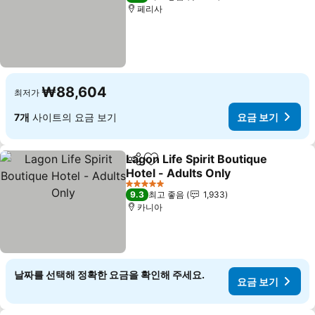
페리사
₩88,604
최저가
7개
사이트의 요금 보기
요금 보기
Lagon Life Spirit Boutique
공유
즐겨찾기에 추가
Hotel - Adults Only
요금 보기
5 성급
9.3
최고 좋음
1,933
카니아
날짜를 선택해 정확한 요금을 확인해 주세요.
요금 보기