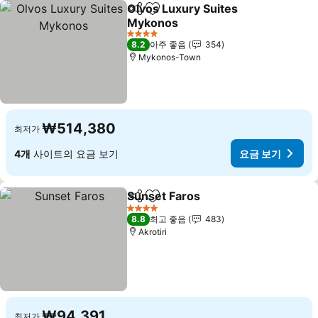
Olvos Luxury Suites
공유
즐겨찾기에 추가
Mykonos
요금 보기
4 성급
8.2
아주 좋음
354
Mykonos-Town
₩514,380
최저가
4개
사이트의 요금 보기
요금 보기
Sunset Faros
공유
즐겨찾기에 추가
요금 보기
4 성급
8.8
최고 좋음
483
Akrotiri
₩94,391
최저가