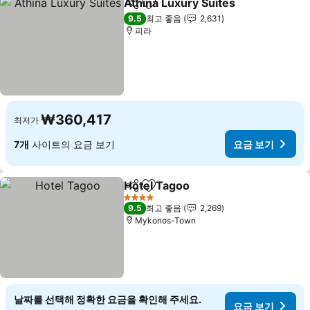
Athina Luxury Suites
공유
즐겨찾기에 추가
요금 
9.5
최고 좋음
2,631
피라
₩360,417
최저가
7개
사이트의 요금 보기
요금 보기
Hotel Tagoo
공유
즐겨찾기에 추가
요금 보기
4 성급
9.5
최고 좋음
2,269
Mykonos-Town
날짜를 선택해 정확한 요금을 확인해 주세요.
요금 보기