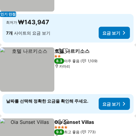
인기 만점
₩143,947
최저가
7개
사이트의 요금 보기
요금 보기
호텔 나르키소스
공유
즐겨찾기에 추가
요금 보기
2 성급
8.3
아주 좋음
1,109
카마리
날짜를 선택해 정확한 요금을 확인해 주세요.
요금 보기
Oia Sunset Villas
공유
즐겨찾기에 추가
요금 보기
4 성급
9.6
최고 좋음
773