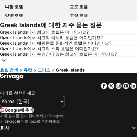
냐짱 호텔
교토 호텔
양양 호텔
고성 호텔
Greek Islands에 대한 자주 묻는 질문
대전 호텔
방콕 호텔
Greek Islands에서 최고의 호텔은 어디인가요?
목포 호텔
포항 호텔
Greek Islands에서 최고의 럭셔리 호텔은 어디인가요?
상하이 호텔
히로시마 호텔
Greek Islands에서 애완동물 친화적인 호텔은 어디인가요?
Greek Islands에서 최고의 스파 호텔은 어디인가요?
평창 호텔
통영 호텔
Greek Islands에서 수영장이 있는 최고의 호텔은 어디인가요?
괌 호텔
오키나와 호텔
경기도 호텔
한국 호텔
호텔 검색
유럽
그리스
Greek Islands
Phu Quoc 호텔
타이페이 호텔
Facebook
Twitter
Insta
Yo
크로아티아 호텔
크로아티아 해안 호텔
나라를 선택하세요
Paris 호텔
캐나다 호텔
말레이시아 호텔
몰디브 호텔
Google에 추가
헝가리 호텔
뉴욕 호텔
저희 결과를 쉽게 찾아보세요: Google에
서 trivago를 선호 소스로 추가하세요.
라치오 호텔
Danang 호텔
회사
Hanoi region 호텔
발리 호텔