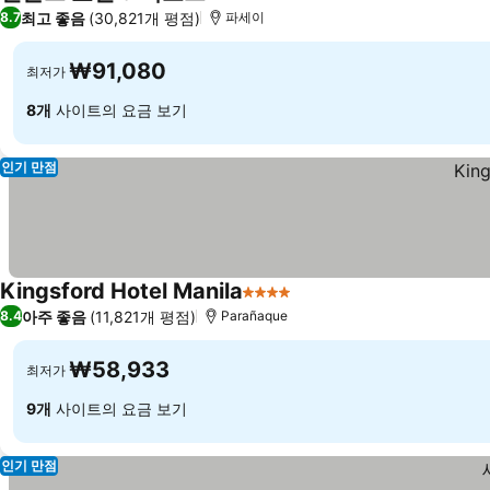
4 성급
최고 좋음
(30,821개 평점)
8.7
파세이
₩91,080
최저가
8개
사이트의 요금 보기
인기 만점
Kingsford Hotel Manila
4 성급
아주 좋음
(11,821개 평점)
8.4
Parañaque
₩58,933
최저가
9개
사이트의 요금 보기
인기 만점