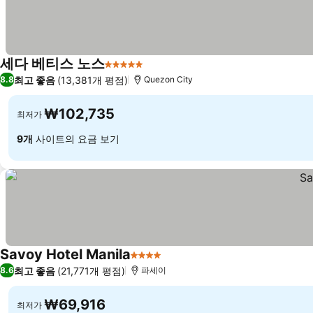
세다 베티스 노스
5 성급
최고 좋음
(13,381개 평점)
8.8
Quezon City
₩102,735
최저가
9개
사이트의 요금 보기
Savoy Hotel Manila
4 성급
최고 좋음
(21,771개 평점)
8.6
파세이
₩69,916
최저가