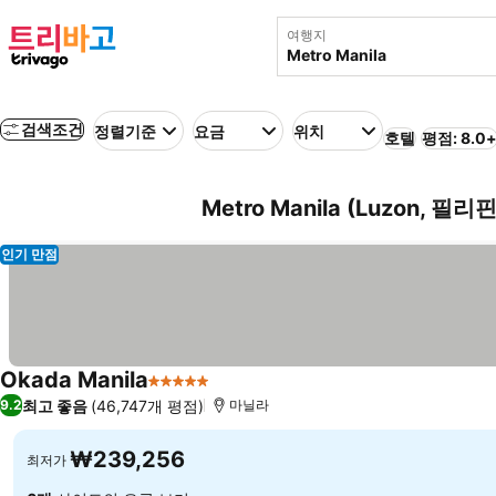
여행지
검색조건
정렬기준
요금
위치
호텔
평점: 8.0
Metro Manila (Luzon, 필리
인기 만점
Okada Manila
5 성급
최고 좋음
(46,747개 평점)
9.2
마닐라
₩239,256
최저가