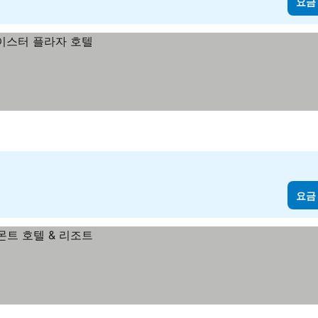
요금
요금