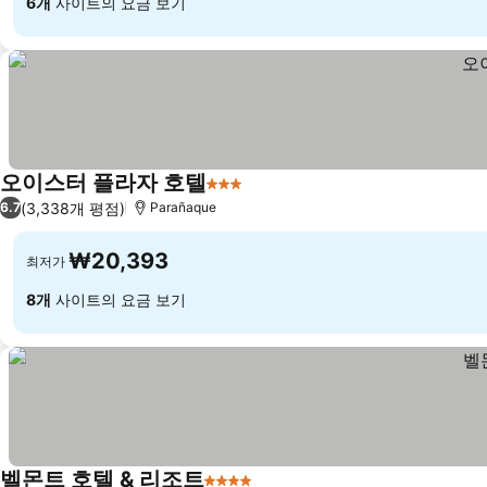
6개
사이트의 요금 보기
오이스터 플라자 호텔
3 성급
(3,338개 평점)
6.7
Parañaque
₩20,393
최저가
8개
사이트의 요금 보기
벨몬트 호텔 & 리조트