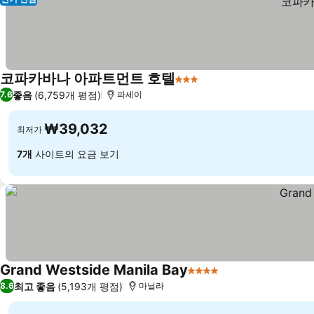
코파카바나 아파트먼트 호텔
3 성급
좋음
(6,759개 평점)
7.6
파세이
₩39,032
최저가
7개
사이트의 요금 보기
Grand Westside Manila Bay
4 성급
최고 좋음
(5,193개 평점)
8.6
마닐라