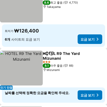
요금 보기
3 성급
8.6
최고 좋음
4,770
Takayama
₩126,400
최저가
6개
사이트의 요금 보기
요금 보기
HOTEL R9 The Yard
공유
즐겨찾기에 추가
Mizunami
요금 보기
3 성급
8.1
아주 좋음
66
Mizunami
인기 만점
날짜를 선택해 정확한 요금을 확인해 주세요.
요금 보기