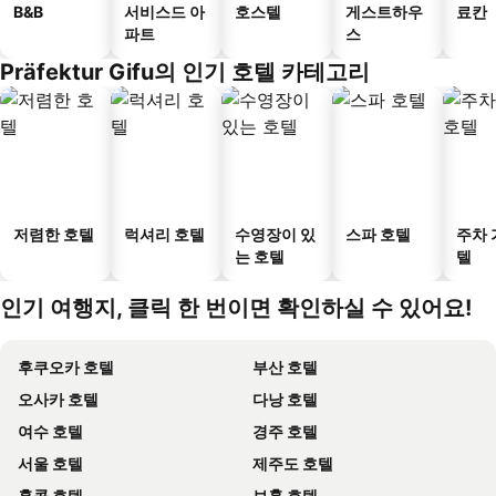
B&B
서비스드 아
호스텔
게스트하우
료칸
파트
스
Präfektur Gifu의 인기 호텔 카테고리
저렴한 호텔
럭셔리 호텔
수영장이 있
스파 호텔
주차 
는 호텔
텔
인기 여행지, 클릭 한 번이면 확인하실 수 있어요!
후쿠오카 호텔
부산 호텔
오사카 호텔
다낭 호텔
여수 호텔
경주 호텔
서울 호텔
제주도 호텔
홍콩 호텔
보홀 호텔