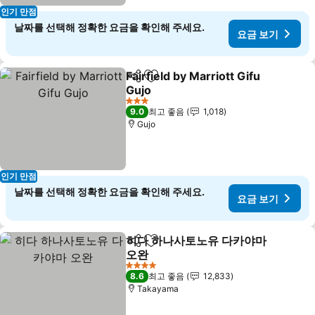
인기 만점
날짜를 선택해 정확한 요금을 확인해 주세요.
요금 보기
Fairfield by Marriott Gifu
공유
즐겨찾기에 추가
Gujo
요금 보기
3 성급
9.0
최고 좋음
1,018
Gujo
인기 만점
날짜를 선택해 정확한 요금을 확인해 주세요.
요금 보기
히다 하나사토노유 다카야마
공유
즐겨찾기에 추가
오완
요금 보기
4 성급
8.6
최고 좋음
12,833
Takayama