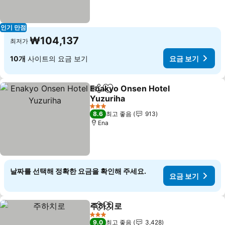
인기 만점
₩104,137
최저가
10개
사이트의 요금 보기
요금 보기
Enakyo Onsen Hotel
공유
즐겨찾기에 추가
Yuzuriha
요금 보기
3 성급
8.6
최고 좋음
913
Ena
날짜를 선택해 정확한 요금을 확인해 주세요.
요금 보기
주하치로
공유
즐겨찾기에 추가
요금 보기
3 성급
9.0
최고 좋음
3,428