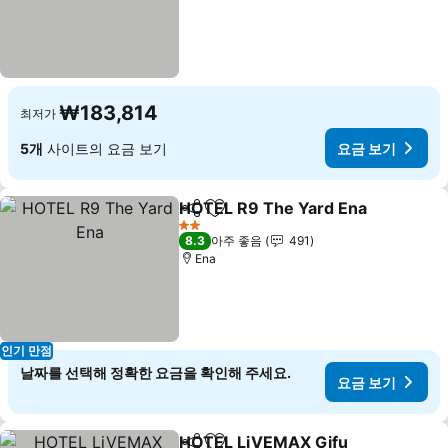
₩183,814
최저가
5개
사이트의 요금 보기
요금 보기
HOTEL R9 The Yard Ena
공유
즐겨찾기에 추가
요
2 성급
8.3
아주 좋음
491
Ena
인기 만점
날짜를 선택해 정확한 요금을 확인해 주세요.
요금 보기
HOTEL LiVEMAX Gifu