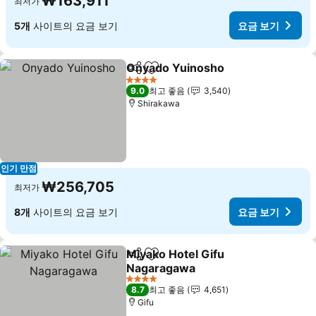
₩163,911
최저가
5개
사이트의 요금 보기
요금 보기
Onyado Yuinosho
공유
즐겨찾기에 추가
요금 보
4 성급
9.0
최고 좋음
3,540
Shirakawa
인기 만점
₩256,705
최저가
8개
사이트의 요금 보기
요금 보기
Miyako Hotel Gifu
공유
즐겨찾기에 추가
Nagaragawa
요금 보기
4 성급
8.7
최고 좋음
4,651
Gifu