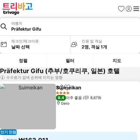
즐겨찾기
로그인
메
여행지
Präfektur Gifu
체크인/체크아웃
인원 및 객실
날짜 선택
2명, 객실 1개
정렬
필터
지도
Präfektur Gifu (추부/호쿠리쿠, 일본) 호텔
수수료가 검색 순위에 미치는 영향
Suimeikan
공유
즐겨찾기에 추가
요금 보기
4 성급
8.4
아주 좋음
8,679
Gero
인기 만점