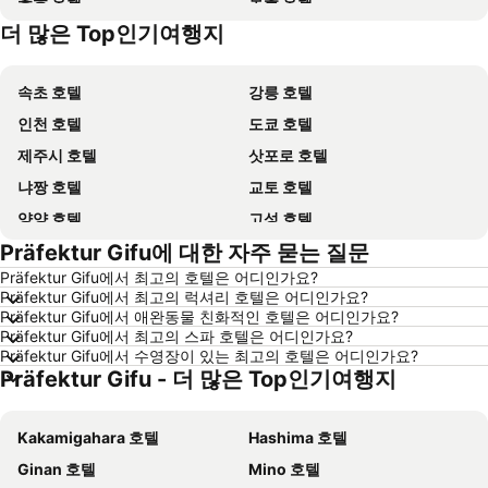
더 많은 Top인기여행지
강원도 호텔
괌 호텔
속초 호텔
강릉 호텔
인천 호텔
도쿄 호텔
제주시 호텔
삿포로 호텔
냐짱 호텔
교토 호텔
양양 호텔
고성 호텔
Präfektur Gifu에 대한 자주 묻는 질문
대전 호텔
방콕 호텔
Präfektur Gifu에서 최고의 호텔은 어디인가요?
목포 호텔
포항 호텔
Präfektur Gifu에서 최고의 럭셔리 호텔은 어디인가요?
상하이 호텔
히로시마 호텔
Präfektur Gifu에서 애완동물 친화적인 호텔은 어디인가요?
Präfektur Gifu에서 최고의 스파 호텔은 어디인가요?
평창 호텔
통영 호텔
Präfektur Gifu에서 수영장이 있는 최고의 호텔은 어디인가요?
Präfektur Gifu - 더 많은 Top인기여행지
Dolomiti 호텔
오키나와 호텔
경기도 호텔
한국 호텔
Kakamigahara 호텔
Hashima 호텔
Phu Quoc 호텔
타이페이 호텔
Ginan 호텔
Mino 호텔
크로아티아 호텔
크로아티아 해안 호텔