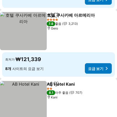
호텔 쿠사카베 아르메리아
공유
즐겨찾기에 추가
요
4 성급
7.8
좋음
3,213
Gero
₩121,339
최저가
8개
사이트의 요금 보기
요금 보기
AB Hotel Kani
공유
즐겨찾기에 추가
요금 보기
2 성급
8.1
아주 좋음
707
Kani