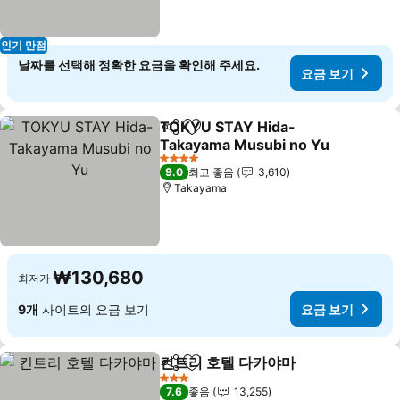
인기 만점
날짜를 선택해 정확한 요금을 확인해 주세요.
요금 보기
TOKYU STAY Hida-
공유
즐겨찾기에 추가
Takayama Musubi no Yu
요금 보기
4 성급
9.0
최고 좋음
3,610
Takayama
₩130,680
최저가
9개
사이트의 요금 보기
요금 보기
컨트리 호텔 다카야마
공유
즐겨찾기에 추가
요금 
3 성급
7.6
좋음
13,255