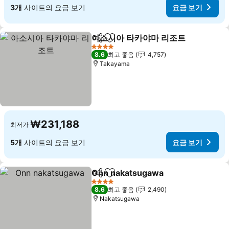
3개
사이트의 요금 보기
요금 보기
아소시아 타카야마 리조트
공유
즐겨찾기에 추가
요
4 성급
8.6
최고 좋음
4,757
Takayama
₩231,188
최저가
5개
사이트의 요금 보기
요금 보기
Onn nakatsugawa
공유
즐겨찾기에 추가
요금 보
4 성급
8.6
최고 좋음
2,490
Nakatsugawa