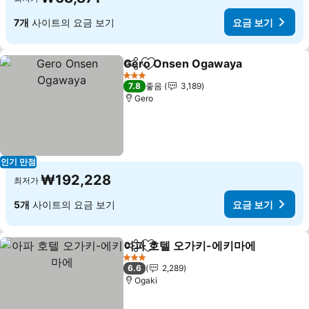
7개
사이트의 요금 보기
요금 보기
Gero Onsen Ogawaya
공유
즐겨찾기에 추가
요금
3 성급
7.8
좋음
3,189
Gero
인기 만점
₩192,228
최저가
5개
사이트의 요금 보기
요금 보기
아파 호텔 오가키-에키마에
공유
즐겨찾기에 추가
요
3 성급
6.6
2,289
Ogaki