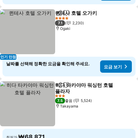
퀸테사 호텔 오가키
공유
즐겨찾기에 추가
요금 보기
4 성급
7.1
2,230
Ogaki
인기 만점
날짜를 선택해 정확한 요금을 확인해 주세요.
요금 보기
히다 타카야마 워싱턴 호텔
공유
즐겨찾기에 추가
플라자
요금 보기
3 성급
7.5
좋음
5,524
Takayama
₩68,871
최저가