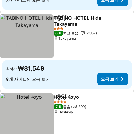
7개
사이트의 요금 보기
요금 보기
TABINO HOTEL Hida
공유
즐겨찾기에 추가
Takayama
요금 보기
3 성급
8.6
최고 좋음
2,957
Takayama
₩81,549
최저가
8개
사이트의 요금 보기
요금 보기
Hotel Koyo
공유
즐겨찾기에 추가
요금 보기
4 성급
7.5
좋음
590
Hashima