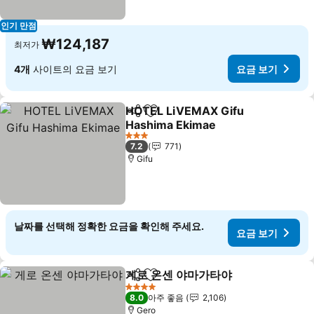
인기 만점
₩124,187
최저가
4개
사이트의 요금 보기
요금 보기
HOTEL LiVEMAX Gifu
공유
즐겨찾기에 추가
Hashima Ekimae
요금 보기
3 성급
7.2
771
Gifu
날짜를 선택해 정확한 요금을 확인해 주세요.
요금 보기
게로 온센 야마가타야
공유
즐겨찾기에 추가
요금 
4 성급
8.0
아주 좋음
2,106
Gero