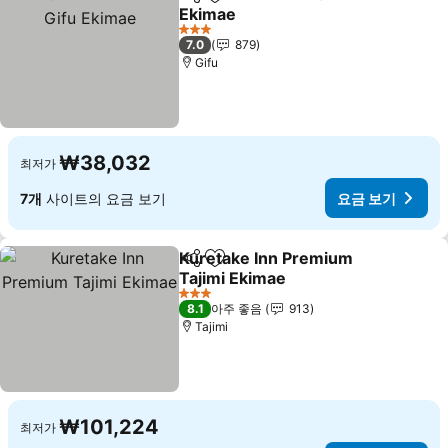
공유
즐겨찾기에 추가
Ekimae
요금 보기
3 성급
7.0
879
Gifu
₩38,032
최저가
7개
사이트의 요금 보기
요금 보기
Kuretake Inn Premium
공유
즐겨찾기에 추가
Tajimi Ekimae
요금 보기
3 성급
8.1
아주 좋음
913
Tajimi
₩101,224
최저가