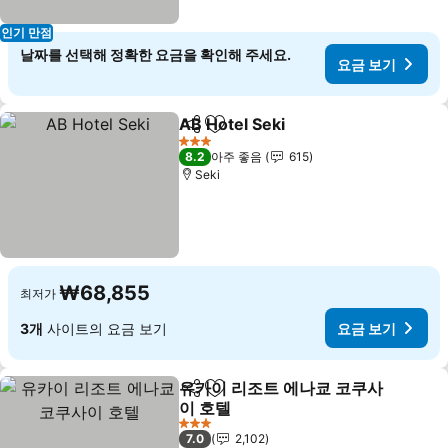
인기 만점
날짜를 선택해 정확한 요금을 확인해 주세요.
요금 보기
AB Hotel Seki
공유
즐겨찾기에 추가
요금 보기
3 성급
8.2
아주 좋음
615
Seki
₩68,855
최저가
3개
사이트의 요금 보기
요금 보기
유카이 리조트 에나쿄 코쿠사
공유
즐겨찾기에 추가
이 호텔
요금 보기
3 성급
7.0
2,102