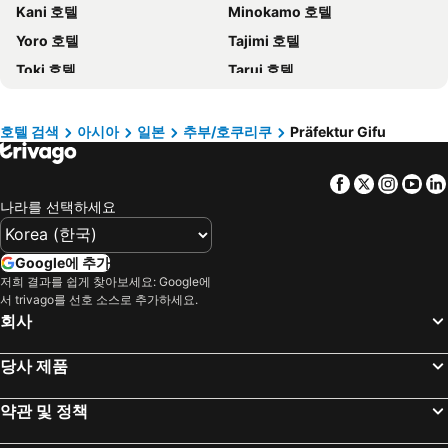
Kani 호텔
Minokamo 호텔
Paris 호텔
캐나다 호텔
Yoro 호텔
Tajimi 호텔
말레이시아 호텔
몰디브 호텔
Toki 호텔
Tarui 호텔
헝가리 호텔
뉴욕 호텔
Mizuho 호텔
Mitake 호텔
라치오 호텔
Danang 호텔
Hanoi region 호텔
발리 호텔
호텔 검색
아시아
일본
추부/호쿠리쿠
Präfektur Gifu
경상북도 호텔
Facebook
Twitter
Insta
Yo
나라를 선택하세요
Google에 추가
저희 결과를 쉽게 찾아보세요: Google에
서 trivago를 선호 소스로 추가하세요.
회사
당사 제품
약관 및 정책