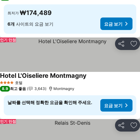
₩174,489
최저가
6개
사이트의 요금 보기
요금 보기
인기 만점
공유
즐
Hotel L'Oiseliere Montmagny
호텔
4 성급
8.9
최고 좋음
3,643
Montmagny
날짜를 선택해 정확한 요금을 확인해 주세요.
요금 보기
인기 만점
공유
즐