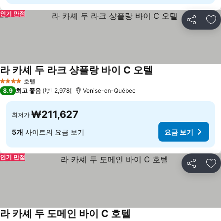
인기 만점
공유
즐
라 카셰 두 라크 샹플랑 바이 C 오텔
호텔
4 성급
8.9
최고 좋음
2,978
Venise-en-Québec
₩211,627
최저가
5개
사이트의 요금 보기
요금 보기
인기 만점
공유
즐
라 카셰 두 도메인 바이 C 호텔