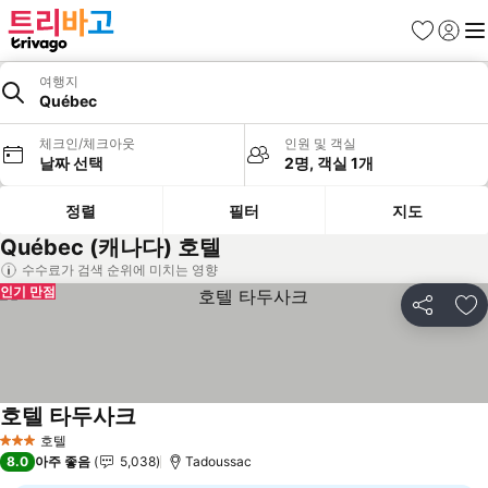
즐겨찾기
로그인
메
여행지
Québec
체크인/체크아웃
인원 및 객실
날짜 선택
2명, 객실 1개
정렬
필터
지도
Québec (캐나다) 호텔
수수료가 검색 순위에 미치는 영향
인기 만점
공유
즐
호텔 타두사크
호텔
3 성급
8.0
아주 좋음
5,038
Tadoussac