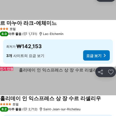
르 마누아 라크-에체미느
호텔
3 성급
8.0
아주 좋음
1,731
Lac-Etchemin
₩142,153
최저가
3개
사이트의 요금 보기
요금 보기
인기 만점
공유
즐
홀리데이 인 익스프레스 상 장 수르 리셸리우
호텔
4 성급
8.2
아주 좋음
2,712
Saint-Jean-sur-Richelieu