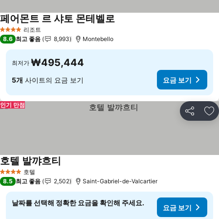
페어몬트 르 샤토 몬테벨로
리조트
4 성급
8.6
최고 좋음
8,993
Montebello
₩495,444
최저가
5개
사이트의 요금 보기
요금 보기
인기 만점
공유
즐
호텔 발꺄흐티
호텔
4 성급
8.5
최고 좋음
2,502
Saint-Gabriel-de-Valcartier
날짜를 선택해 정확한 요금을 확인해 주세요.
요금 보기