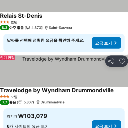
Relais St-Denis
호텔
3 성급
8.3
아주 좋음
4,373
Saint-Sauveur
날짜를 선택해 정확한 요금을 확인해 주세요.
요금 보기
인기 만점
공유
즐
Travelodge by Wyndham Drummondville
모텔
3 성급
7.7
좋음
5,807
Drummondville
₩103,079
최저가
6개
사이트의 요금 보기
요금 보기