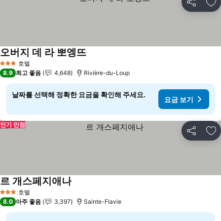
공유
즐
오버지 데 라 뽀엥뜨
호텔
3 성급
8.9
최고 좋음
4,648
Rivière-du-Loup
날짜를 선택해 정확한 요금을 확인해 주세요.
요금 보기
인기 만점
공유
즐
르 개스페지애나
호텔
3 성급
8.0
아주 좋음
3,397
Sainte-Flavie