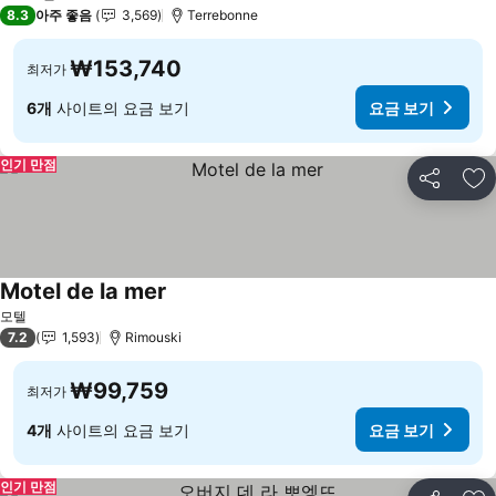
2 성급
8.3
아주 좋음
3,569
Terrebonne
₩153,740
최저가
6개
사이트의 요금 보기
요금 보기
인기 만점
공유
즐
Motel de la mer
모텔
7.2
1,593
Rimouski
₩99,759
최저가
4개
사이트의 요금 보기
요금 보기
인기 만점