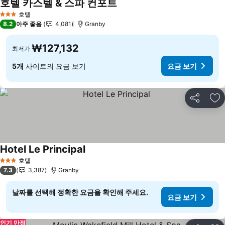
호텔 카스텔 & 스파 컨포트
호텔
3 성급
8.2
아주 좋음
4,081
Granby
₩127,132
최저가
5개
사이트의 요금 보기
요금 보기
공유
즐
Hotel Le Principal
호텔
3 성급
7.3
3,387
Granby
날짜를 선택해 정확한 요금을 확인해 주세요.
요금 보기
인기 만점