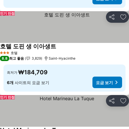
인기 만점
공유
즐
호텔 도핀 생 이아생트
호텔
3 성급
8.8
최고 좋음
3,829
Saint-Hyacinthe
₩184,709
최저가
6개
사이트의 요금 보기
요금 보기
인기 만점
공유
즐