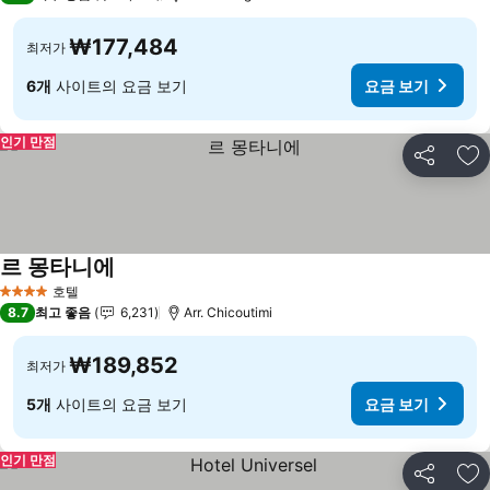
₩177,484
최저가
6개
사이트의 요금 보기
요금 보기
인기 만점
공유
즐
르 몽타니에
호텔
4 성급
8.7
최고 좋음
6,231
Arr. Chicoutimi
₩189,852
최저가
5개
사이트의 요금 보기
요금 보기
인기 만점
공유
즐