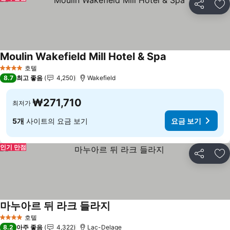
공유
즐
Moulin Wakefield Mill Hotel & Spa
호텔
4 성급
8.7
최고 좋음
4,250
Wakefield
₩271,710
최저가
5개
사이트의 요금 보기
요금 보기
인기 만점
공유
즐
마누아르 뒤 라크 들라지
호텔
4 성급
8.2
아주 좋음
4,322
Lac-Delage