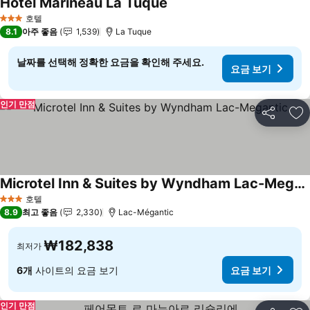
Hotel Marineau La Tuque
호텔
3 성급
8.1
아주 좋음
1,539
La Tuque
날짜를 선택해 정확한 요금을 확인해 주세요.
요금 보기
인기 만점
공유
즐
Microtel Inn & Suites by Wyndham Lac-Megantic
호텔
3 성급
8.9
최고 좋음
2,330
Lac-Mégantic
₩182,838
최저가
6개
사이트의 요금 보기
요금 보기
인기 만점