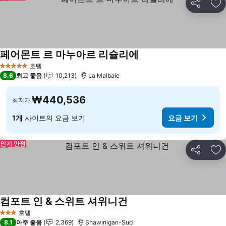
공유
즐
페어몬트 르 마누아르 리슐리에
호텔
5 성급
8.6
최고 좋음
10,213
La Malbaie
₩440,536
최저가
1개
사이트의 요금 보기
요금 보기
인기 만점
공유
즐
컴포트 인 & 스위트 셔위니건
호텔
3 성급
8.1
아주 좋음
2,369
Shawinigan-Sud