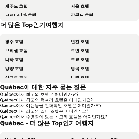
제주도 호텔
서울 호텔
크로아티아 호텔
강원도 호텔
더 많은 Top인기여행지
괌 호텔
Dolomiti 호텔
경주 호텔
인천 호텔
브뤼셀 호텔
로빈 호텔
나하 호텔
도쿄 호텔
양양 호텔
방콕 호텔
삿포로 호텔
냐짱 호텔
Québec에 대한 자주 묻는 질문
나고야 호텔
대전 호텔
Québec에서 최고의 호텔은 어디인가요?
제주시 호텔
다낭 호텔
Québec에서 최고의 럭셔리 호텔은 어디인가요?
삼척 호텔
평창 호텔
Québec에서 애완동물 친화적인 호텔은 어디인가요?
Québec에서 최고의 스파 호텔은 어디인가요?
고성 호텔
목포 호텔
Québec에서 수영장이 있는 최고의 호텔은 어디인가요?
Québec - 더 많은 Top인기여행지
오키나와 호텔
산토리니섬 호텔
홍콩 호텔
푸켓타운 호텔