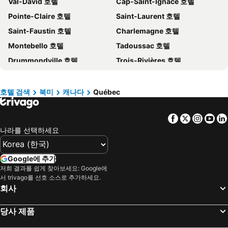
Val-David 호텔
Cap-Saint-Ignace 호텔
보홀 호텔
한국 호텔
Pointe-Claire 호텔
Saint-Laurent 호텔
타이페이 호텔
타이중 호텔
Saint-Faustin 호텔
Charlemagne 호텔
경기도 호텔
유럽 호텔
Montebello 호텔
Tadoussac 호텔
경상남도 호텔
보라카이 호텔
Drummondville 호텔
Trois-Rivières 호텔
크레타 섬 호텔
Paris 호텔
La Malbaie 호텔
Beaupré 호텔
발리 호텔
경상북도 호텔
Rivière-du-Loup 호텔
Lac-Supérieur 호텔
밀로섬 호텔
크로아티아 해안 호텔
호텔 검색
북미
캐나다
Québec
Saint-Félicien 호텔
Saint-Hyacinthe 호텔
대만 호텔
Facebook
Twitter
Insta
Yo
Sainte-Flavie 호텔
Sainte-Anne-des-Monts 호텔
나라를 선택하세요
Saint-Gabriel-de-Valcartier 호텔
Rock Forest 호텔
Sainte-Catherine-de-la-Jacques-Cartier 호텔
Vaudreuil-Dorion 호텔
Google에 추가
Venise-en-Québec 호텔
Wentworth Nord 호텔
저희 결과를 쉽게 찾아보세요: Google에
서 trivago를 선호 소스로 추가하세요.
Saint-Sauveur 호텔
Saint-Jean-sur-Richelieu 호텔
회사
L'Isle-aux-Coudres 호텔
Alma 호텔
Sherbrooke 호텔
Shefford 호텔
당사 제품
La Prairie 호텔
Les îles de la Madeleine 호텔