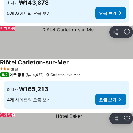
₩143,878
최저가
5개
사이트의 요금 보기
요금 보기
인기 만점
공유
즐
Riôtel Carleton-sur-Mer
호텔
3 성급
8.2
아주 좋음
4,057
Carleton-sur-Mer
₩165,213
최저가
4개
사이트의 요금 보기
요금 보기
인기 만점
공유
즐