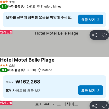
호텔
3 성급
8.4
아주 좋음
2,612
Thetford Mines
날짜를 선택해 정확한 요금을 확인해 주세요.
요금 보기
인기 만점
공유
즐
Hotel Motel Belle Plage
호텔
3 성급
8.1
아주 좋음
3,360
Matane
₩162,268
최저가
5개
사이트의 요금 보기
요금 보기
인기 만점
공유
즐