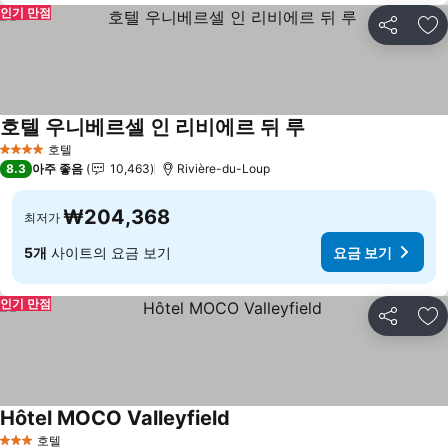
인기 만점
공유
즐
호텔 우니베르셀 인 리비에르 뒤 루
호텔
4 성급
8.3
아주 좋음
10,463
Rivière-du-Loup
₩204,368
최저가
5개
사이트의 요금 보기
요금 보기
인기 만점
공유
즐
Hôtel MOCO Valleyfield
호텔
3 성급