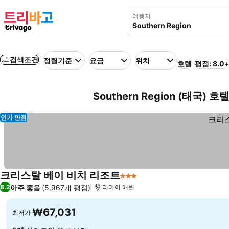
여행지
검색조건
정렬기준
요금
위치
호텔
평점: 8.0
Southern Region (태국) 호
인기 만점
크리스탈 베이 비치 리조트
3 성급
아주 좋음
(5,967개 평점)
8.2
라마이 해변
₩67,031
최저가