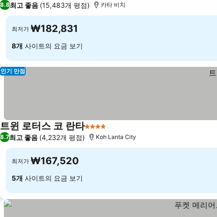
최고 좋음
(15,483개 평점)
8.8
카타 비치
₩182,831
최저가
8개
사이트의 요금 보기
인기 만점
트윈 로터스 코 란타
4 성급
최고 좋음
(4,232개 평점)
8.7
Koh Lanta City
₩167,520
최저가
5개
사이트의 요금 보기