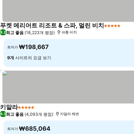
푸켓 메리어트 리조트 & 스파, 멀린 비치
5 성급
최고 좋음
(18,223개 평점)
9.2
파통 비치
₩198,667
최저가
9개
사이트의 요금 보기
키말라
5 성급
최고 좋음
(4,093개 평점)
9.3
카말라 해변
₩685,064
최저가