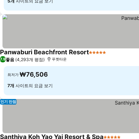
5개
사이트의 요금 보기
Panwaburi Beachfront Resort
5 성급
좋음
(4,293개 평점)
7.9
푸켓타운
₩76,506
최저가
7개
사이트의 요금 보기
인기 만점
Santhiya Koh Yao Yai Resort & Spa