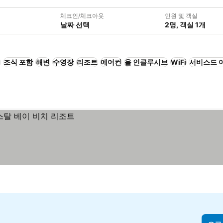
체크인/체크아웃
인원 및 객실
날짜 선택
2명, 객실 1개
+
조식 포함
해변
수영장
리조트
에어컨
올 인클루시브
WiFi
서비스드 
텔