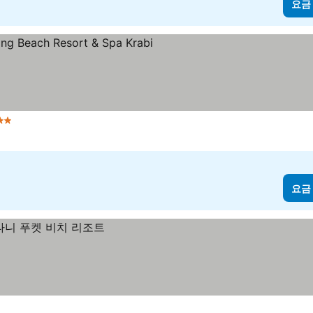
요금
성급
요금