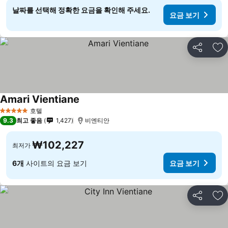
날짜를 선택해 정확한 요금을 확인해 주세요.
요금 보기
공유
즐
Amari Vientiane
요금 보기
호텔
5 성급
9.3
최고 좋음
1,427
비엔티안
₩102,227
최저가
6개
사이트의 요금 보기
요금 보기
공유
즐