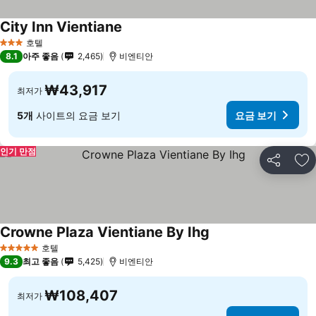
City Inn Vientiane
요금 보기
호텔
3 성급
8.1
아주 좋음
2,465
비엔티안
₩43,917
최저가
5개
사이트의 요금 보기
요금 보기
인기 만점
공유
즐
Crowne Plaza Vientiane By Ihg
요금 보기
호텔
5 성급
9.3
최고 좋음
5,425
비엔티안
₩108,407
최저가