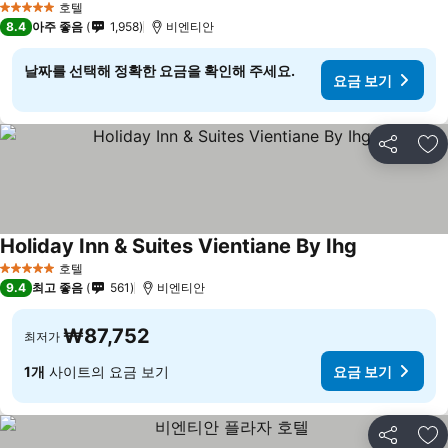
호텔
5 성급
8.4
아주 좋음
1,958
비엔티안
날짜를 선택해 정확한 요금을 확인해 주세요.
요금 보기
공유
즐
Holiday Inn & Suites Vientiane By Ihg
요금 보기
호텔
5 성급
9.4
최고 좋음
561
비엔티안
₩87,752
최저가
1개
사이트의 요금 보기
요금 보기
공유
즐