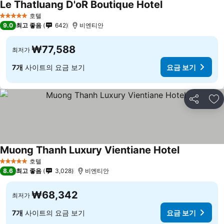
Le Thatluang D'oR Boutique Hotel
요금 보기
호텔
5 성급
9.0
최고 좋음
642
비엔티안
₩77,588
최저가
7개
사이트의 요금 보기
요금 보기
공유
즐
Muong Thanh Luxury Vientiane Hotel
요금 보기
호텔
5 성급
8.6
최고 좋음
3,028
비엔티안
₩68,342
최저가
7개
사이트의 요금 보기
요금 보기