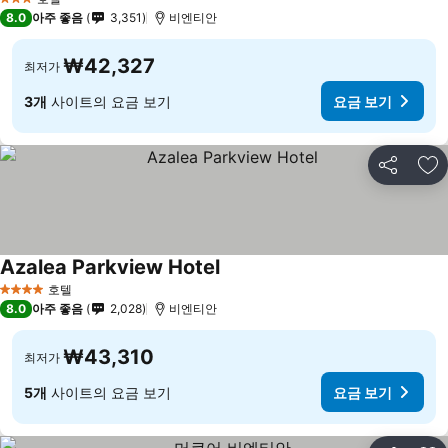
3 성급
8.0
아주 좋음
3,351
비엔티안
₩42,327
최저가
3개
사이트의 요금 보기
요금 보기
공유
즐
Azalea Parkview Hotel
요금 보기
호텔
4 성급
8.0
아주 좋음
2,028
비엔티안
₩43,310
최저가
5개
사이트의 요금 보기
요금 보기