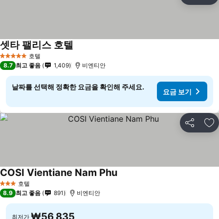
즐
셋타 팰리스 호텔
요금 보기
호텔
5 성급
8.7
최고 좋음
1,409
비엔티안
날짜를 선택해 정확한 요금을 확인해 주세요.
요금 보기
공유
즐
COSI Vientiane Nam Phu
요금 보기
호텔
3 성급
8.9
최고 좋음
891
비엔티안
₩56,835
최저가