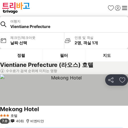
즐겨찾기
로그인
메
여행지
Vientiane Prefecture
체크인/체크아웃
인원 및 객실
날짜 선택
2명, 객실 1개
정렬
필터
지도
Vientiane Prefecture (라오스) 호텔
수수료가 검색 순위에 미치는 영향
공유
즐
Mekong Hotel
요금 보기
호텔
3 성급
7.0
408
비엔티안