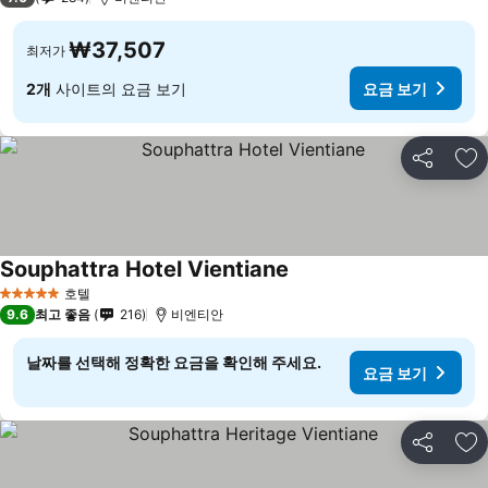
₩37,507
최저가
2개
사이트의 요금 보기
요금 보기
공유
즐
Souphattra Hotel Vientiane
요금 보기
호텔
5 성급
9.6
최고 좋음
216
비엔티안
날짜를 선택해 정확한 요금을 확인해 주세요.
요금 보기
공유
즐