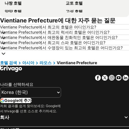
냐짱 호텔
교토 호텔
양양 호텔
고성 호텔
Vientiane Prefecture에 대한 자주 묻는 질문
대전 호텔
방콕 호텔
Vientiane Prefecture에서 최고의 호텔은 어디인가요?
목포 호텔
포항 호텔
Vientiane Prefecture에서 최고의 럭셔리 호텔은 어디인가요?
상하이 호텔
히로시마 호텔
Vientiane Prefecture에서 애완동물 친화적인 호텔은 어디인가요?
Vientiane Prefecture에서 최고의 스파 호텔은 어디인가요?
평창 호텔
통영 호텔
Vientiane Prefecture에서 수영장이 있는 최고의 호텔은 어디인가요?
Dolomiti 호텔
오키나와 호텔
경기도 호텔
한국 호텔
호텔 검색
아시아
라오스
Vientiane Prefecture
Phu Quoc 호텔
타이페이 호텔
Facebook
Twitter
Insta
Yo
크로아티아 호텔
크로아티아 해안 호텔
나라를 선택하세요
Paris 호텔
캐나다 호텔
말레이시아 호텔
몰디브 호텔
Google에 추가
헝가리 호텔
뉴욕 호텔
저희 결과를 쉽게 찾아보세요: Google에
서 trivago를 선호 소스로 추가하세요.
라치오 호텔
Danang 호텔
회사
Hanoi region 호텔
발리 호텔
경상북도 호텔