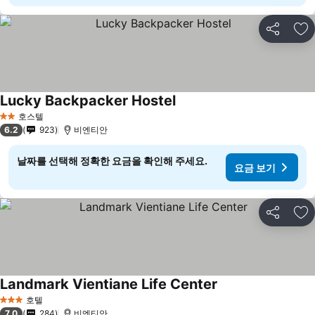
공유
즐
Lucky Backpacker Hostel
요금 보기
호스텔
2 성급
6.2
923
비엔티안
날짜를 선택해 정확한 요금을 확인해 주세요.
요금 보기
공유
즐
Landmark Vientiane Life Center
요금 보기
호텔
3 성급
7.0
284
비엔티안