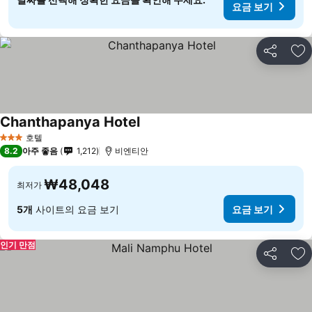
요금 보기
공유
즐
Chanthapanya Hotel
요금 보기
호텔
3 성급
8.2
아주 좋음
1,212
비엔티안
₩48,048
최저가
5개
사이트의 요금 보기
요금 보기
인기 만점
공유
즐