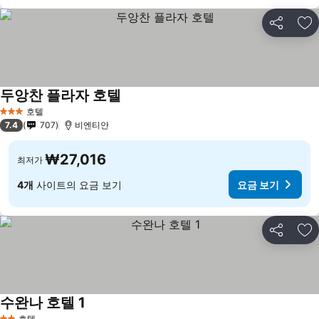
공유
즐
두앙찬 플라자 호텔
요금 보기
호텔
3 성급
7.4
707
비엔티안
₩27,016
최저가
4개
사이트의 요금 보기
요금 보기
공유
즐
수완나 호텔 1
요금 보기
호텔