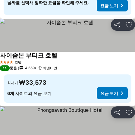
날짜를 선택해 정확한 요금을 확인해 주세요.
요금 보기
공유
즐
사이솜본 부티크 호텔
요금 보기
호텔
4 성급
7.9
좋음
4,659
비엔티안
₩33,573
최저가
6개
사이트의 요금 보기
요금 보기
공유
즐