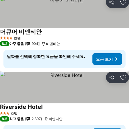
공유
즐
머큐어 비엔티안
요금 보기
호텔
4 성급
8.2
아주 좋음
904
비엔티안
날짜를 선택해 정확한 요금을 확인해 주세요.
요금 보기
공유
즐
Riverside Hotel
요금 보기
호텔
3 성급
8.5
최고 좋음
2,807
비엔티안