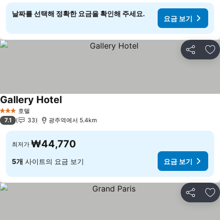
날짜를 선택해 정확한 요금을 확인해 주세요.
요금 보기
공유
즐
Gallery Hotel
요금 보기
호텔
3 성급
7.1
33
광주역에서 5.4km
₩44,770
최저가
5개
사이트의 요금 보기
요금 보기
공유
즐