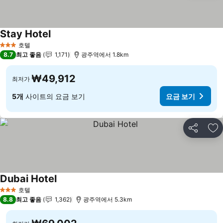
Stay Hotel
요금 보기
호텔
3 성급
8.7
최고 좋음
1,171
광주역에서 1.8km
₩49,912
최저가
5개
사이트의 요금 보기
요금 보기
공유
즐
Dubai Hotel
요금 보기
호텔
3 성급
8.8
최고 좋음
1,362
광주역에서 5.3km