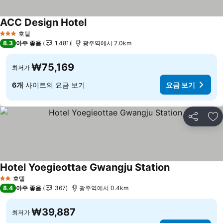
ACC Design Hotel
요금 보기
호텔
3 성급
8.3
아주 좋음
1,481
광주역에서 2.0km
₩75,169
최저가
6개
사이트의 요금 보기
요금 보기
공유
즐
Hotel Yoegieottae Gwangju Station
요금 보기
호텔
2 성급
8.4
아주 좋음
367
광주역에서 0.4km
₩39,887
최저가