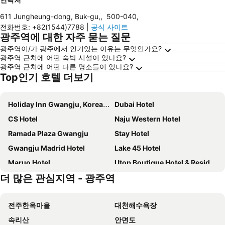
611 Jungheung-dong, Buk-gu,
,
500-040
,
전화번호
:
+82(1544)7788
|
공식 사이트
광주역에 대한 자주 묻는 질문
광주역이/가 광주에서 인기있는 이유는 무엇인가요?
광주역 근처에 어떤 숙박 시설이 있나요?
광주역 근처에 어떤 다른 명소들이 있나요?
Top인기 호텔 더보기
Holiday Inn Gwangju, Korea By Ihg
Dubai Hotel
CS Hotel
Naju Western Hotel
Ramada Plaza Gwangju
Stay Hotel
Gwangju Madrid Hotel
Lake 45 Hotel
Maruo Hotel
Utop Boutique Hotel & Residence
더 많은 관심지역 - 광주역
Noble Stay Hotel
ACC Design Hotel
Gwangju Empire Hotel
Palace Hotel Gwangju
전주한옥마을
대천해수욕장
호텔 B
BOLTON Hotel
속리산
안면도
Top Cloud Gwangju
Biennale Hotel