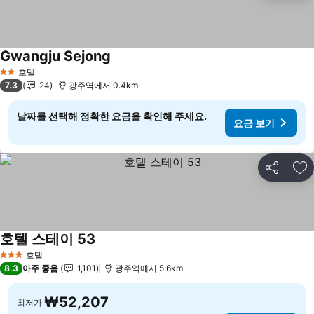
Gwangju Sejong
요금 보기
호텔
2 성급
7.3
24
광주역에서 0.4km
날짜를 선택해 정확한 요금을 확인해 주세요.
요금 보기
공유
즐
호텔 스테이 53
요금 보기
호텔
3 성급
8.3
아주 좋음
1,101
광주역에서 5.6km
₩52,207
최저가