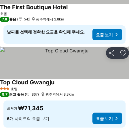
The First Boutique Hotel
요금 보기
호텔
7.8
좋음
54
광주역에서 2.8km
날짜를 선택해 정확한 요금을 확인해 주세요.
요금 보기
공유
즐
Top Cloud Gwangju
요금 보기
호텔
3 성급
8.7
최고 좋음
867
광주역에서 8.3km
₩71,345
최저가
6개
사이트의 요금 보기
요금 보기