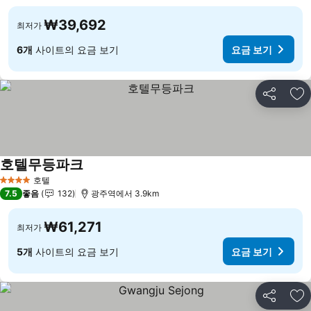
₩39,692
최저가
6개
사이트의 요금 보기
요금 보기
공유
즐
호텔무등파크
요금 보기
호텔
4 성급
7.5
좋음
132
광주역에서 3.9km
₩61,271
최저가
5개
사이트의 요금 보기
요금 보기
공유
즐