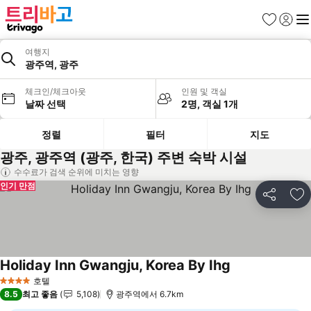
즐겨찾기
로그인
메
여행지
광주역, 광주
체크인/체크아웃
인원 및 객실
날짜 선택
2명, 객실 1개
정렬
필터
지도
광주, 광주역 (광주, 한국) 주변 숙박 시설
수수료가 검색 순위에 미치는 영향
인기 만점
공유
즐
Holiday Inn Gwangju, Korea By Ihg
요금 보기
호텔
4 성급
8.5
최고 좋음
5,108
광주역에서 6.7km