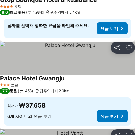
요금 보기
호텔
4 성급
8.6
최고 좋음
1,984
광주역에서 5.4km
날짜를 선택해 정확한 요금을 확인해 주세요.
요금 보기
공유
즐
Palace Hotel Gwangju
요금 보기
호텔
3 성급
7.7
좋음
458
광주역에서 2.0km
₩37,658
최저가
6개
사이트의 요금 보기
요금 보기