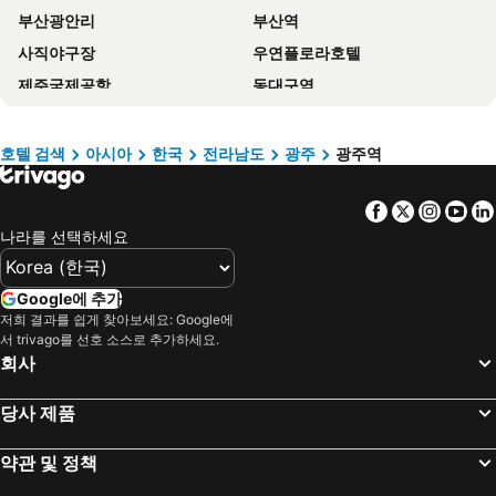
부산광안리
부산역
Hound Hotel Gwangju Cheomdan
Gwangju Aura Hotel
사직야구장
우연플로라호텔
Brown Dot Hotel Sinan
돔 호텔
제주국제공항
동대구역
Dasomchae Hanok stay
히딩크관광호텔
대전역
서면
Prince Hotel
Gwangju Hotel the spot
성산일출봉
성산
호텔무등파크
Hotel Yoegieottae Gwangju Station
호텔 검색
아시아
한국
전라남도
광주
광주역
김해국제공항
청주국제공항
The First Boutique Hotel
벤틀리 비지니스 무인호텔
Facebook
Twitter
Insta
Yo
덕유산
여수공항
H Avenue Hotel Sangmu Branch
Maison de Onu Gwangju Cheomdan
나라를 선택하세요
대구 국제공항
천안역
호텔 여기어때 충장로점
Geumsoojang Tourist
광주역
무창포
Hotel The Araboda
Dasomhae
Google에 추가
고창ㆍ화순ㆍ강화 고인돌유적
보령머드축제
Saint Paul De Vence
호텔 스테이 53
저희 결과를 쉽게 찾아보세요: Google에
서 trivago를 선호 소스로 추가하세요.
천안-아산역
부산 아쿠아리움
Olle Business Hotel
Gwangju Sangmu Hotel Lantana Sangmu Branch
회사
광주무등경기장
한라산 국립공원
Hotel Vantt
Hotel Making Gwangju
한밭종합운동장
대구시민운동장 야구장
Ocean
Grand Paris
당사 제품
군산공항
사천공항
Hotel Ami
탑 호텔
약관 및 정책
해인사
무안국제공항
Bently
Gallery Hotel