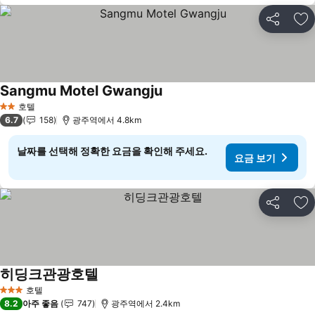
공유
즐
Sangmu Motel Gwangju
요금 보기
호텔
2 성급
6.7
158
광주역에서 4.8km
날짜를 선택해 정확한 요금을 확인해 주세요.
요금 보기
공유
즐
히딩크관광호텔
요금 보기
호텔
3 성급
8.2
아주 좋음
747
광주역에서 2.4km