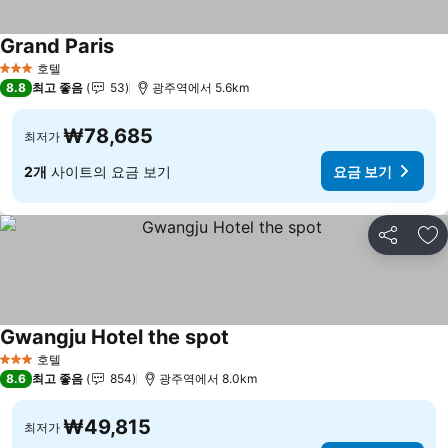
Grand Paris
요금 보기
호텔
3 성급
8.8
최고 좋음
53
광주역에서 5.6km
₩78,685
최저가
2개
사이트의 요금 보기
요금 보기
공유
즐
Gwangju Hotel the spot
요금 보기
호텔
3 성급
8.6
최고 좋음
854
광주역에서 8.0km
₩49,815
최저가