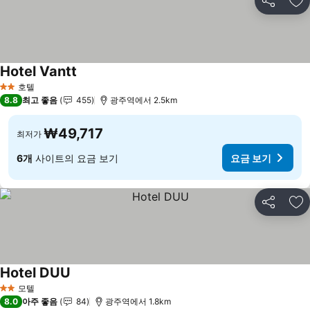
공유
즐
Hotel Vantt
요금 보기
호텔
2 성급
8.8
최고 좋음
455
광주역에서 2.5km
₩49,717
최저가
6개
사이트의 요금 보기
요금 보기
공유
즐
Hotel DUU
요금 보기
모텔
2 성급
8.0
아주 좋음
84
광주역에서 1.8km