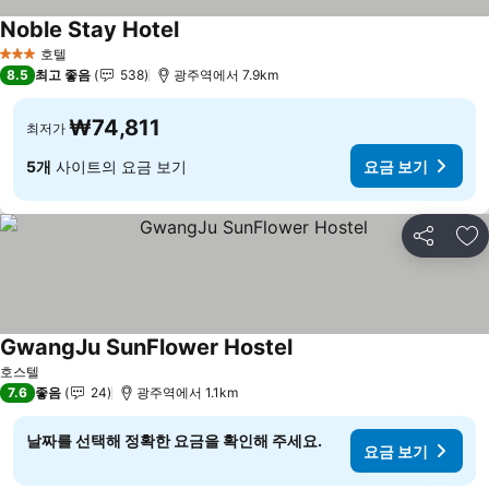
Noble Stay Hotel
요금 보기
호텔
3 성급
8.5
최고 좋음
538
광주역에서 7.9km
₩74,811
최저가
5개
사이트의 요금 보기
요금 보기
공유
즐
GwangJu SunFlower Hostel
요금 보기
호스텔
7.6
좋음
24
광주역에서 1.1km
날짜를 선택해 정확한 요금을 확인해 주세요.
요금 보기