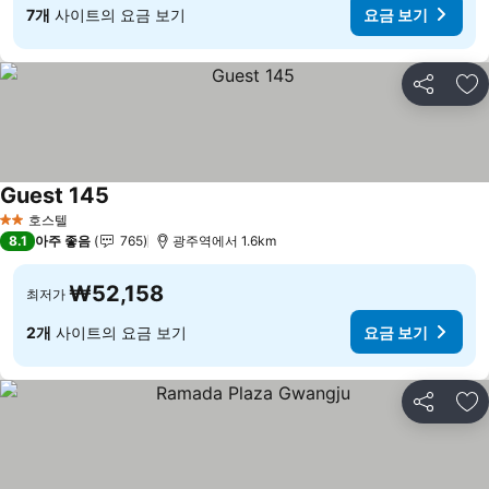
7개
사이트의 요금 보기
요금 보기
공유
즐
Guest 145
요금 보기
호스텔
2 성급
8.1
아주 좋음
765
광주역에서 1.6km
₩52,158
최저가
2개
사이트의 요금 보기
요금 보기
공유
즐