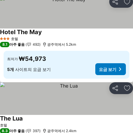
공유
즐
Hotel The May
요금 보기
호텔
3 성급
8.1
아주 좋음
492
광주역에서 5.2km
₩54,973
최저가
5개
사이트의 요금 보기
요금 보기
공유
즐
The Lua
요금 보기
호텔
8.3
아주 좋음
397
광주역에서 2.4km