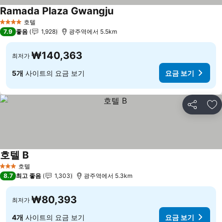
Ramada Plaza Gwangju
요금 보기
호텔
4 성급
7.9
좋음
1,928
광주역에서 5.5km
₩140,363
최저가
5개
사이트의 요금 보기
요금 보기
공유
즐
호텔 B
요금 보기
호텔
3 성급
8.7
최고 좋음
1,303
광주역에서 5.3km
₩80,393
최저가
4개
사이트의 요금 보기
요금 보기