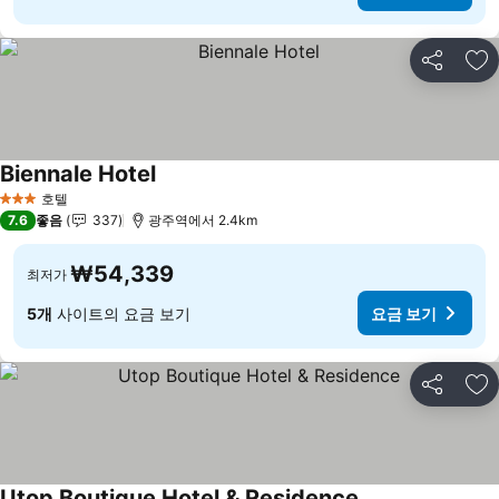
공유
즐
Biennale Hotel
요금 보기
호텔
3 성급
7.6
좋음
337
광주역에서 2.4km
₩54,339
최저가
5개
사이트의 요금 보기
요금 보기
공유
즐
Utop Boutique Hotel & Residence