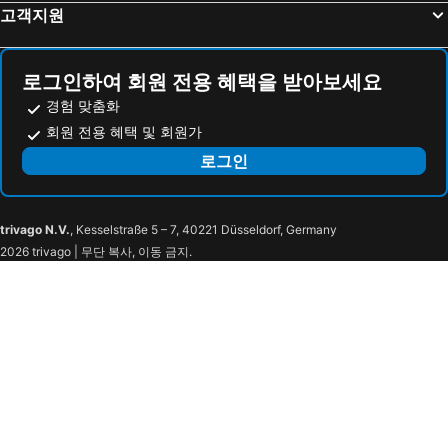
대전월드컵경기장
삼락체육공원
Boutique Hotel Wine
Duzon
고객지원
Gwangju Airport
전주 비행장
Gwangju Sejong
I Am Guesthouse
Gwangju Jungheungdong Go
클라우드 인
로그인하여 회원 전용 혜택을 받아보세요
EG Stay Hotel
광주 게스트하우스 145 - 호스텔
경험 맞춤화
Ramada Plaza by Wyndham Chungjang
L7 Chungjang by Lotte
회원 전용 혜택 및 회원가
파레스관광호텔
호텔 야자 광주충장로점
로그인
Panda Guesthouse
The Lua
Gwangju Songjeong Hotel The Sol
Cheomdan Lantana Hotel
trivago N.V.
, Kesselstraße 5 – 7, 40221 Düsseldorf, Germany
국제 비즈니스 호텔
벤처 비지니스호텔
2026 trivago | 무단 복사, 이동 금지.
HOUND Hotel Sangmu
H Avenue Hotel Chungjangro
국제비즈니스호텔w
마이다스관광호텔