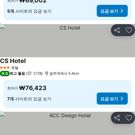
₩69,002
최저가
5개
사이트의 요금 보기
요금 보기
공유
즐
CS Hotel
요금 보기
호텔
3 성급
9.0
최고 좋음
1,178
광주역에서 5.4km
₩76,423
최저가
7개
사이트의 요금 보기
요금 보기
공유
즐