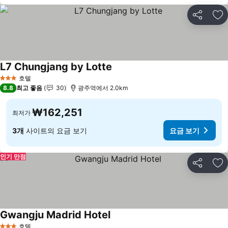
공유
즐
L7 Chungjang by Lotte
요금 보기
호텔
3 성급
8.8
최고 좋음
30
광주역에서 2.0km
₩162,251
최저가
3개
사이트의 요금 보기
요금 보기
인기 만점
공유
즐
Gwangju Madrid Hotel
요금 보기
호텔