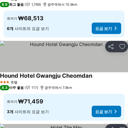
3 성급
8.9
최고 좋음
1,769
광주역에서 10.9km
₩68,513
최저가
6개
사이트의 요금 보기
요금 보기
공유
즐
Hound Hotel Gwangju Cheomdan
요금 보기
호텔
3 성급
8.3
아주 좋음
117
광주역에서 7.9km
₩71,459
최저가
3개
사이트의 요금 보기
요금 보기