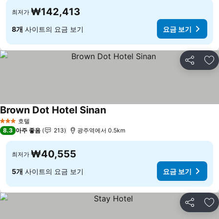
₩142,413
최저가
8개
사이트의 요금 보기
요금 보기
공유
즐
Brown Dot Hotel Sinan
요금 보기
호텔
3 성급
8.3
아주 좋음
213
광주역에서 0.5km
₩40,555
최저가
5개
사이트의 요금 보기
요금 보기
공유
즐