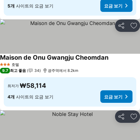
5개
사이트의 요금 보기
요금 보기
공유
즐
Maison de Onu Gwangju Cheomdan
요금 보기
호텔
3 성급
9.7
최고 좋음
34
광주역에서 8.2km
₩58,114
최저가
4개
사이트의 요금 보기
요금 보기
공유
즐