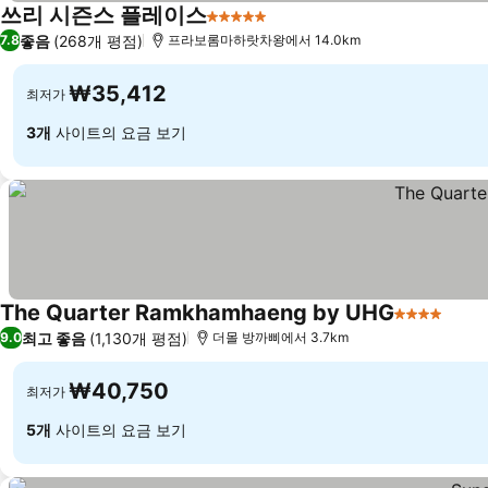
쓰리 시즌스 플레이스
5 성급
요금 보기
좋음
(268개 평점)
7.8
프라보롬마하랏차왕에서 14.0km
₩35,412
최저가
3개
사이트의 요금 보기
The Quarter Ramkhamhaeng by UHG
4 성급
요금
최고 좋음
(1,130개 평점)
9.0
더몰 방까삐에서 3.7km
₩40,750
최저가
5개
사이트의 요금 보기