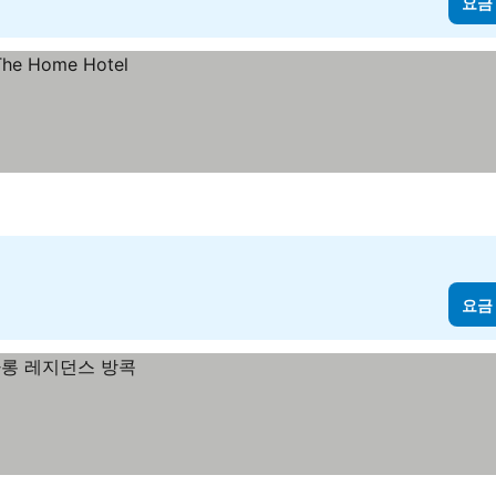
요금
요금