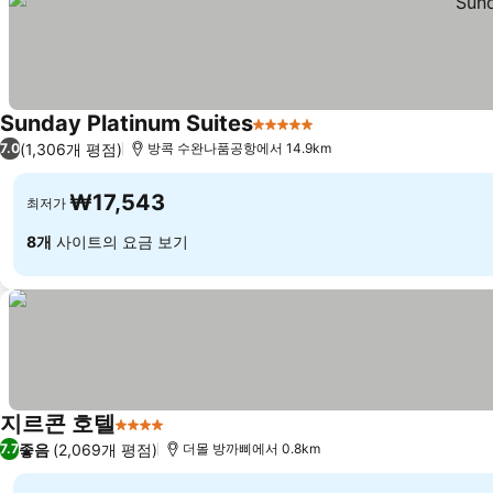
Sunday Platinum Suites
5 성급
요금 보기
(1,306개 평점)
7.0
방콕 수완나품공항에서 14.9km
₩17,543
최저가
8개
사이트의 요금 보기
지르콘 호텔
4 성급
요금 보기
좋음
(2,069개 평점)
7.7
더몰 방까삐에서 0.8km