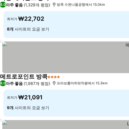
4 성급
요금 보기
아주 좋음
(1,329개 평점)
8.0
방콕 수완나품공항에서 15.0km
₩22,702
최저가
8개
사이트의 요금 보기
메트로포인트 방콕
4 성급
요금 보기
아주 좋음
(1,987개 평점)
8.0
프라보롬마하랏차왕에서 15.3km
₩21,091
최저가
9개
사이트의 요금 보기