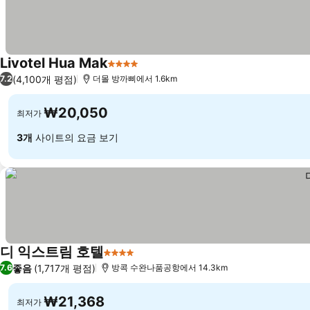
Livotel Hua Mak
4 성급
요금 보기
(4,100개 평점)
7.2
더몰 방까삐에서 1.6km
₩20,050
최저가
3개
사이트의 요금 보기
디 익스트림 호텔
4 성급
요금 보기
좋음
(1,717개 평점)
7.6
방콕 수완나품공항에서 14.3km
₩21,368
최저가