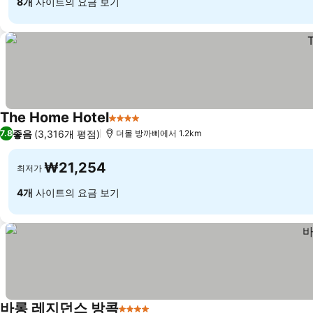
8개
사이트의 요금 보기
The Home Hotel
4 성급
요금 보기
좋음
(3,316개 평점)
7.8
더몰 방까삐에서 1.2km
₩21,254
최저가
4개
사이트의 요금 보기
바롱 레지던스 방콕