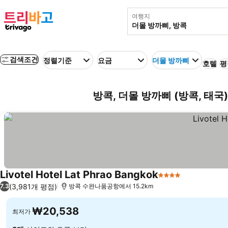
여행지
검색조건
정렬기준
요금
더몰 방까삐
호텔
평
방콕, 더몰 방까삐 (방콕, 태국
Livotel Hotel Lat Phrao Bangkok
4 성급
요금 보기
(3,981개 평점)
7.3
방콕 수완나품공항에서 15.2km
₩20,538
최저가