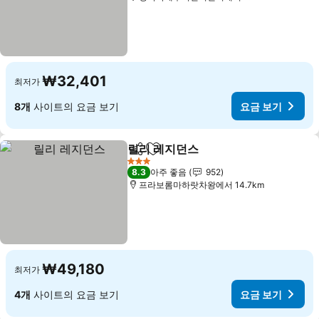
₩32,401
최저가
8개
사이트의 요금 보기
요금 보기
릴리 레지던스
공유
즐겨찾기에 추가
3 성급
8.3
아주 좋음
952
프라보롬마하랏차왕에서 14.7km
₩49,180
최저가
4개
사이트의 요금 보기
요금 보기