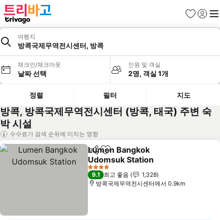
즐겨찾기
로그인
메
여행지
방콕국제무역전시센터, 방콕
체크인/체크아웃
인원 및 객실
날짜 선택
2명, 객실 1개
정렬
필터
지도
방콕, 방콕국제무역전시센터 (방콕, 태국) 주변 숙
박 시설
수수료가 검색 순위에 미치는 영향
Lumen Bangkok
공유
즐겨찾기에 추가
Udomsuk Station
4 성급
9.1
최고 좋음
1,328
방콕국제무역전시센터에서 0.9km