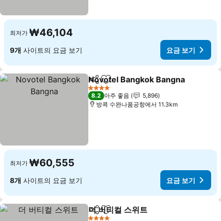
₩46,104
최저가
9개
사이트의 요금 보기
요금 보기
Novotel Bangkok Bangna
공유
즐겨찾기에 추가
4 성급
8.2
아주 좋음
5,896
방콕 수완나품공항에서 11.3km
₩60,555
최저가
8개
사이트의 요금 보기
요금 보기
더 버티컬 스위트
공유
즐겨찾기에 추가