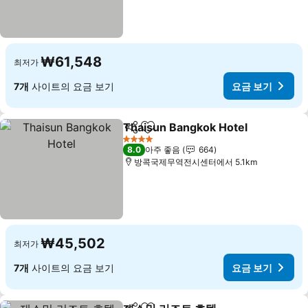
₩61,548
최저가
7개
사이트의 요금 보기
요금 보기
Thaisun Bangkok Hotel
공유
즐겨찾기에 추가
4 성급
8.0
아주 좋음
664
방콕국제무역전시센터에서 5.1km
₩45,502
최저가
7개
사이트의 요금 보기
요금 보기