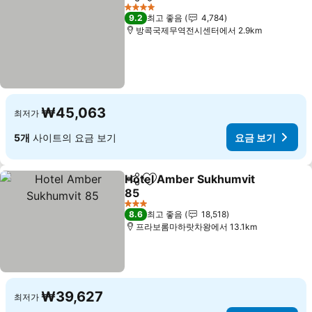
공유
즐겨찾기에 추가
4 성급
9.2
최고 좋음
4,784
방콕국제무역전시센터에서 2.9km
₩45,063
최저가
5개
사이트의 요금 보기
요금 보기
Hotel Amber Sukhumvit
공유
즐겨찾기에 추가
85
3 성급
8.6
최고 좋음
18,518
프라보롬마하랏차왕에서 13.1km
₩39,627
최저가