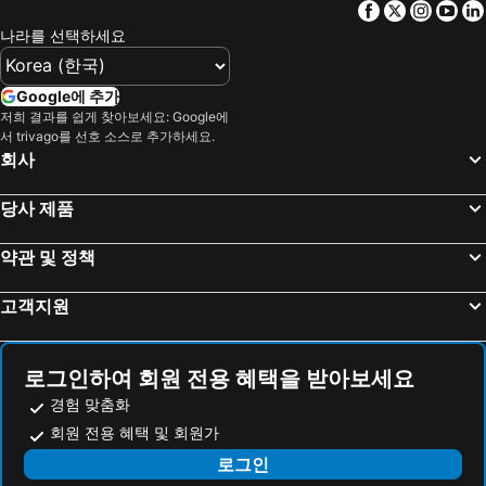
Facebook
Twitter
Insta
Yo
Central Pattaya
Terminal 21
차트리움 호텔 리버사이드 방콕
더 아테네 호텔, 어 럭셔리 컬렉션 호텔, 방콕
나라를 선택하세요
Lumphini-Park
Bang Saen
Grande Centre Point Surawong Bangkok
맨해튼 방콕
North Pattaya
시암센터
Night Hotel Bangkok - Sukhumvit 15
Villa Deva Resort & Hotel Bangkok
Google에 추가
왓 포
방콕국제무역전시센터
저희 결과를 쉽게 찾아보세요: Google에
콘래드 방콕
소머세트 에카마이 방콕
서 trivago를 선호 소스로 추가하세요.
BTS On Nut
BTS Sala Daeng
Courtyard by Marriott Bangkok
두싯타니 방콕
회사
Bang Pa-In Palace
Laem Chabang Port
Hilton Bangkok Grand Asoke
센터 포인트 수쿰윗 10
당사 제품
Big C Extra Pattaya 3
BTS Udom Suk
Saan Hotel Sathorn
Grande Centre Point Prestige Bangkok
라자만갈라 국립 경기장
CentralPlaza Grand Rama 9
Hope Land & Residence Sukhumvit 8
The Cottage Suvarnabhumi
약관 및 정책
BTS Surasak
THAIFEX - WORLD OF FOOD ASIA
센타라 그랜드 앳 센트럴 플라자 랏프라우 방콕
자스민 시티 호텔
고객지원
시암 오션월드
왓아룬
The Publyc Hotel
Brighton Hotel Bangkok
BTS Bang Wa
시암 파크 시티
릴리 레지던스
Lumen Bangkok Udomsuk Station
룸피니 복싱 경기장
방콕 사파리월드
Avana Residence
Lasalle Suites Hotel & Residence
로그인하여 회원 전용 혜택을 받아보세요
Historic City of Ayutthaya
Art in Paradise
Star Sukhumvit
Wellness Stay & Hotel Sukhumvit 107
경험 맞춤화
SFX Cinema Pattaya Beach
Jomtien Beach
회원 전용 혜택 및 회원가
컨비니언트 파크 방콕 호텔
Blue Hippo Hotel
BTS Punnawithi
MRT Lumphini
로그인
Koon Hotel Sukhumvit
Marigold Sukhumvit