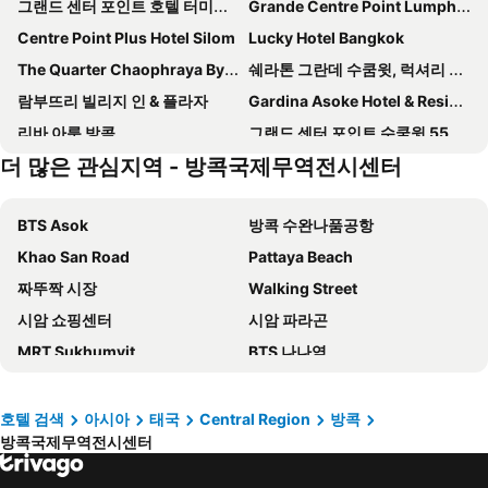
그랜드 센터 포인트 호텔 터미널 21
Grande Centre Point Lumphini Bangkok
Centre Point Plus Hotel Silom
Lucky Hotel Bangkok
The Quarter Chaophraya By Uhg
쉐라톤 그란데 수쿰윗, 럭셔리 컬렉션 호텔, 방콕
람부뜨리 빌리지 인 & 플라자
Gardina Asoke Hotel & Residence
리바 아룬 방콕
그랜드 센터 포인트 수쿰윗 55
더 많은 관심지역 - 방콕국제무역전시센터
Royal Orchid Sheraton Riverside Hotel Bangkok
레드 플래닛 방콕 아속
AETAS 룸피니
The Rose Residence
BTS Asok
방콕 수완나품공항
차트리움 레지던스 사톤
Jasmine 59 Hotel
Khao San Road
Pattaya Beach
아르테 호텔
Mandarin Hotel Managed by Centre Point
짜뚜짝 시장
Walking Street
Tinidee Trendy Bangkok Khaosan
풀만 방콕 호텔 G
시암 쇼핑센터
시암 파라곤
Marriott Executive Apartments Sukhumvit Park, Bangkok
Solaria Nishitetsu Hotel Bangkok
MRT Sukhumvit
BTS 나나역
Grand Mercure Bangkok Atrium
Galleria 12 Sukhumvit Bangkok by Compass Hospitality
Bangkok Port
BTS Phrom Phong
The Cotton Saladaeng Hotel
센트라 포인트 수쿰윗 통 - 로
후아힌 비치
Patpong
Eastin Grand Hotel Phayathai
더 버클리 호텔 프라투남
호텔 검색
아시아
태국
Central Region
방콕
방콕국제무역전시센터
돈무앙 공항
방콕 차이나타운
The Salil Hotel Riverside
Mercure Bangkok Sukhumvit 11
CentralFestival Pattaya Beach
더몰 방까삐
SO/ Bangkok
바이욕 스카이 타워