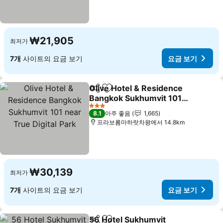
₩21,905
최저가
7개
사이트의 요금 보기
요금 보기
Olive Hotel & Residence
공유
즐겨찾기에 추가
Bangkok Sukhumvit 101
near True Digital Park
3 성급
8.1
아주 좋음
1,665
프라보롬마하랏차왕에서 14.8km
₩30,139
최저가
7개
사이트의 요금 보기
요금 보기
56 Hotel Sukhumvit