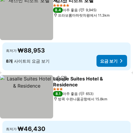
재스민 리조트 호텔
공유
즐겨찾기에 추가
5 성급
8.4
아주 좋음
9,945
프라보롬마하랏차왕에서 11.3km
₩88,953
최저가
8개
사이트의 요금 보기
요금 보기
Lasalle Suites Hotel &
공유
즐겨찾기에 추가
Residence
3 성급
8.1
아주 좋음
653
방콕 수완나품공항에서 15.8km
₩46,430
최저가