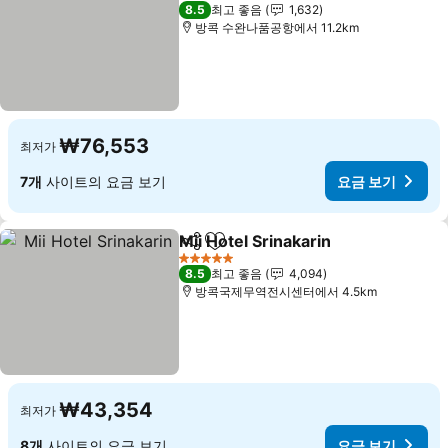
4 성급
8.5
최고 좋음
1,632
방콕 수완나품공항에서 11.2km
₩76,553
최저가
7개
사이트의 요금 보기
요금 보기
Mii Hotel Srinakarin
공유
즐겨찾기에 추가
5 성급
8.5
최고 좋음
4,094
방콕국제무역전시센터에서 4.5km
₩43,354
최저가
8개
사이트의 요금 보기
요금 보기