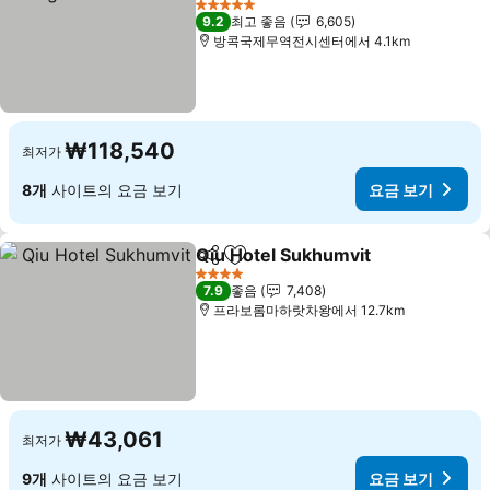
5 성급
9.2
최고 좋음
6,605
방콕국제무역전시센터에서 4.1km
₩118,540
최저가
8개
사이트의 요금 보기
요금 보기
Qiu Hotel Sukhumvit
공유
즐겨찾기에 추가
4 성급
7.9
좋음
7,408
프라보롬마하랏차왕에서 12.7km
₩43,061
최저가
9개
사이트의 요금 보기
요금 보기