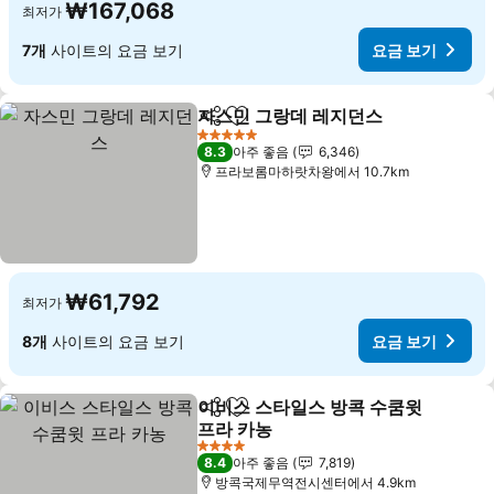
₩167,068
최저가
7개
사이트의 요금 보기
요금 보기
자스민 그랑데 레지던스
공유
즐겨찾기에 추가
5 성급
8.3
아주 좋음
6,346
프라보롬마하랏차왕에서 10.7km
₩61,792
최저가
8개
사이트의 요금 보기
요금 보기
이비스 스타일스 방콕 수쿰윗
공유
즐겨찾기에 추가
프라 카농
4 성급
8.4
아주 좋음
7,819
방콕국제무역전시센터에서 4.9km