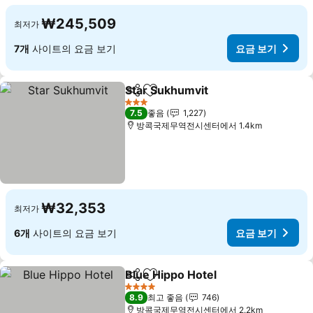
₩245,509
최저가
7개
사이트의 요금 보기
요금 보기
Star Sukhumvit
공유
즐겨찾기에 추가
3 성급
7.5
좋음
1,227
방콕국제무역전시센터에서 1.4km
₩32,353
최저가
6개
사이트의 요금 보기
요금 보기
Blue Hippo Hotel
공유
즐겨찾기에 추가
4 성급
8.9
최고 좋음
746
방콕국제무역전시센터에서 2.2km