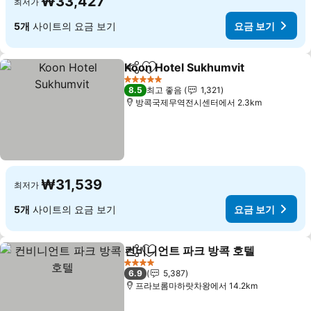
₩33,427
최저가
5개
사이트의 요금 보기
요금 보기
Koon Hotel Sukhumvit
공유
즐겨찾기에 추가
5 성급
8.5
최고 좋음
1,321
방콕국제무역전시센터에서 2.3km
₩31,539
최저가
5개
사이트의 요금 보기
요금 보기
컨비니언트 파크 방콕 호텔
공유
즐겨찾기에 추가
4 성급
6.9
5,387
프라보롬마하랏차왕에서 14.2km