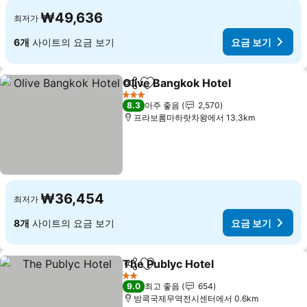
₩49,636
최저가
6개
사이트의 요금 보기
요금 보기
Olive Bangkok Hotel
공유
즐겨찾기에 추가
3 성급
8.3
아주 좋음
2,570
프라보롬마하랏차왕에서 13.3km
₩36,454
최저가
8개
사이트의 요금 보기
요금 보기
The Publyc Hotel
공유
즐겨찾기에 추가
2 성급
9.0
최고 좋음
654
방콕국제무역전시센터에서 0.6km