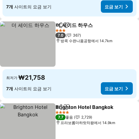
7개
사이트의 요금 보기
요금 보기
더 세이드 하우스
공유
즐겨찾기에 추가
3 성급
7.0
367
방콕 수완나품공항에서 14.7km
₩21,758
최저가
7개
사이트의 요금 보기
요금 보기
Brighton Hotel Bangkok
공유
즐겨찾기에 추가
4 성급
7.7
좋음
2,729
프라보롬마하랏차왕에서 14.9km