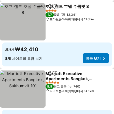
호프 랜드 호텔 수쿰빗 8
공유
즐겨찾기에 추가
4 성급
7.7
좋음
13,341
프라보롬마하랏차왕에서 11.6km
₩42,410
최저가
8개
사이트의 요금 보기
요금 보기
Marriott Executive
공유
즐겨찾기에 추가
Apartments Bangkok,
Sukhumvit 101
5 성급
8.8
최고 좋음
740
프라보롬마하랏차왕에서 14.1km