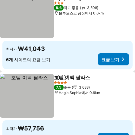
공유
즐겨찾기에 추가
3 성급
8.6
최고 좋음
3,508
블루모스크 광장에서 0.6km
₩41,043
최저가
6개
사이트의 요금 보기
요금 보기
호텔 이펙 팔라스
공유
즐겨찾기에 추가
4 성급
7.5
좋음
3,688
Hagia Sophia에서 0.6km
₩57,756
최저가