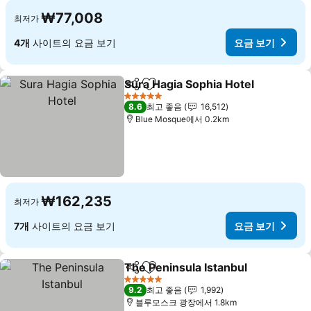
₩77,008
최저가
4개
사이트의 요금 보기
요금 보기
Sura Hagia Sophia Hotel
공유
즐겨찾기에 추가
5 성급
8.6
최고 좋음
16,512
Blue Mosque에서 0.2km
₩162,235
최저가
7개
사이트의 요금 보기
요금 보기
The Peninsula Istanbul
공유
즐겨찾기에 추가
5 성급
9.2
최고 좋음
1,992
블루모스크 광장에서 1.8km