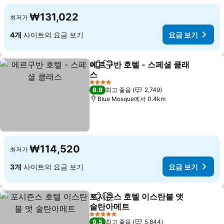
₩131,022
최저가
4개
사이트의 요금 보기
요금 보기
에르구반 호텔 - 스페셜 클래
공유
즐겨찾기에 추가
스
4 성급
8.9
최고 좋음
2,749
Blue Mosque에서 0.4km
₩114,520
최저가
3개
사이트의 요금 보기
요금 보기
포시즌스 호텔 이스탄불 앳
공유
즐겨찾기에 추가
술탄아메트
5 성급
9.5
최고 좋음
5,844