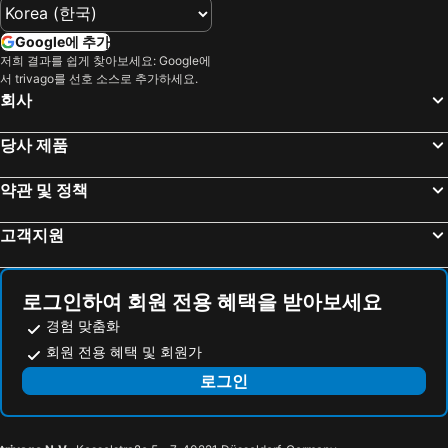
Yoros Castle
Tuzla Coast
Atik Suite Taksim
EA Exclusive Hotel
Tuyap International Fair Center
Tomb of Sultan Ahmet
아수르 호텔 - 부티크 클래스
Boss Hotel Sultanahmet
Google에 추가
Mausoleul Mustafa & Sultan Ibrahim
Istanbul European Side
저희 결과를 쉽게 찾아보세요: Google에
Crowne Plaza Istanbul Old City
No:12 Hotel Sultanahmet
서 trivago를 선호 소스로 추가하세요.
Halide Edip Adivar
Basilica Cistern
텐 룸 이스탄불 호텔 - 어른 전용
Romance Istanbul Hotel
회사
Mausoleum of Sultan II Selim
Blue Mosque
Hotel Alpek
Hotel Amira Istanbul
당사 제품
Turkish and Islamic Arts Museum
Caferaga Madrasah
미사피르 스위트 8 이스탄불
아야소피아 호텔
Fountain of Ahmed III
Obelisk of Theodosius
Kare Hotel Sultanahmet
Seyithan Palace Hotel
약관 및 정책
Soğuk Çeşme Sokak
Binbirdirek Cistern
Elite Marmara Old City
힐튼 이스탄불 보스포러스
고객지원
Great Palace Mosaic Museum
St Irene Church
Hagia Sofia Mansions Istanbul, Curio Collection by Hilton
호텔 골든 크라운
Press Museum
Bab-i Ali
포시즌스 호텔 이스탄불 앳 술탄아메트
The Million Stone Hotel
Haydarpasa Limani
Bozuyuk Tren Gari
비즈 세바히르 호텔 술타나메트
디 앤드 호텔 이스탄불 - 스페셜 클래스
로그인하여 회원 전용 혜택을 받아보세요
EKSPOMED
OTOMOTIV
Hotel Saint Sophia
Vogue Hotel Supreme Istanbul
경험 맞춤화
Ambarli Limanı
Haydarpasa Tren Gari
회원 전용 혜택 및 회원가
오토만 호텔 임페리얼 - 스페셜 클래스
Sura Hagia Sophia Hotel
Bahcelievler Metro Station
Naturkoy
로그인
Star Hotel
Sura Design Hotel & Suites
Tüpraş
Bandırma Limani
GLK 프리미어 아크로폴 스위츠 앤드 스파
World Heritage Center Hotel
HOREKA
Budzhaka
호텔 한 - 부티크 클래스
Valide Sultan Konagi