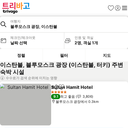
즐겨찾기
로그인
메
여행지
블루모스크 광장, 이스탄불
체크인/체크아웃
인원 및 객실
날짜 선택
2명, 객실 1개
정렬
필터
지도
이스탄불, 블루모스크 광장 (이스탄불, 터키) 주변
숙박 시설
수수료가 검색 순위에 미치는 영향
Sultan Hamit Hotel
공유
즐겨찾기에 추가
5 성급
9.1
최고 좋음
3,806
블루모스크 광장에서 0.3km