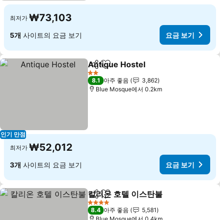
₩73,103
최저가
5개
사이트의 요금 보기
요금 보기
Antique Hostel
공유
즐겨찾기에 추가
2 성급
8.1
아주 좋음
3,862
Blue Mosque에서 0.2km
인기 만점
₩52,012
최저가
3개
사이트의 요금 보기
요금 보기
칼리온 호텔 이스탄불
공유
즐겨찾기에 추가
4 성급
8.4
아주 좋음
5,581
Blue Mosque에서 0.4km