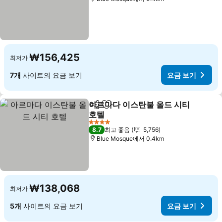
₩156,425
최저가
7개
사이트의 요금 보기
요금 보기
아르마다 이스탄불 올드 시티
공유
즐겨찾기에 추가
호텔
4 성급
8.7
최고 좋음
5,756
Blue Mosque에서 0.4km
₩138,068
최저가
5개
사이트의 요금 보기
요금 보기