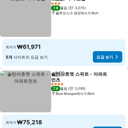
공유
즐겨찾기에 추가
3 성급
7.8
좋음
3,070
블루모스크 광장에서 0.6km
₩61,971
최저가
5개
사이트의 요금 보기
요금 보기
술탄아흐멧 스위트 - 아파트
공유
즐겨찾기에 추가
먼츠
4 성급
7.6
좋음
3,095
Blue Mosque에서 0.6km
₩75,218
최저가