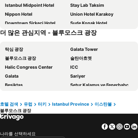
Istanbul Midpoint Hotel
Stay Lab Taksim
Nippon Hotel
Union Hotel Karakoy
Downtown Sirkeci Hotel
Sude Konak Hotel
더 많은 관심지역 - 블루모스크 광장
Nova Plaza Crystal Hotel
Meg Hotel
미드타운 호텔 이스탄불
Seven Hills Hotel
탁심 광장
Galata Tower
페르만 술탄 호텔
Zeyn Otel Istanbul
블루모스크 광장
술탄아흐멧
Titanic City Taksim
네오리온 호텔
Halic Congress Center
ICC
Union Hotel
호텔 아카디아 블루 이스탄불
Galata
Sariyer
Dosso Dossi Hotels & Spa Downtown
Fer Hotel
Besiktas
Setur Kalamış ve Fenerbahçe Marina
Ring Stone Hotels Old City
Hampton By Hilton Istanbul Sirkeci
Sarkoy
Hagia Sophia
My Dream Istanbul Hotel
Swissotel The Bosphorus Istanbul
Aksaray Metro Station
보스포로스
스토리스 호텔 쿰바라치
더블트리 바이 힐튼 이스탄불 톱카피
호텔 검색
유럽
터키
Istanbul Province
이스탄불
블루모스크 광장
Istanbul Airport
A2 INTERNATIONAL EDUCATION FAIRS - ISTANBUL
Marlon Hotel
Ayramin Deluxe Hotel
Sirkeci Tren Gari
Karakoy Limani
Elite World Comfy İstanbul Taksim
Biter Hotel
Facebook
Twitter
Insta
Yo
Zilberman Gallery
Beykoz
Kamil Bey Suites
베르제르 부티크 호텔 & 스파 - 부티크 클래스
나라를 선택하세요