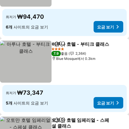
₩94,470
최저가
6개
사이트의 요금 보기
요금 보기
아루나 호텔 - 부티크 클래스
공유
즐겨찾기에 추가
4 성급
7.9
좋음
2,364
Blue Mosque에서 0.3km
₩73,347
최저가
5개
사이트의 요금 보기
요금 보기
오토만 호텔 임페리얼 - 스페
공유
즐겨찾기에 추가
셜 클래스