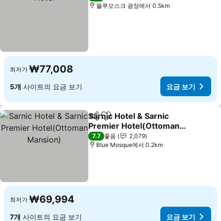
블루모스크 광장에서 0.5km
₩77,008
최저가
5개
사이트의 요금 보기
요금 보기
Sarnic Hotel & Sarnic
공유
즐겨찾기에 추가
Premier Hotel(Ottoman
Mansion)
7.7
좋음
2,079
Blue Mosque에서 0.2km
₩69,994
최저가
7개
사이트의 요금 보기
요금 보기