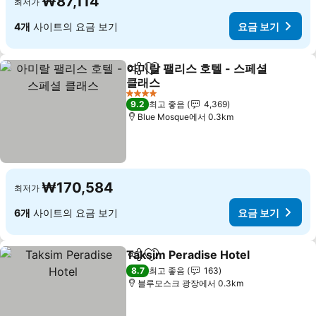
₩87,114
최저가
4개
사이트의 요금 보기
요금 보기
아미랄 팰리스 호텔 - 스페셜
공유
즐겨찾기에 추가
클래스
4 성급
9.2
최고 좋음
4,369
Blue Mosque에서 0.3km
₩170,584
최저가
6개
사이트의 요금 보기
요금 보기
Taksim Peradise Hotel
공유
즐겨찾기에 추가
8.7
최고 좋음
163
블루모스크 광장에서 0.3km