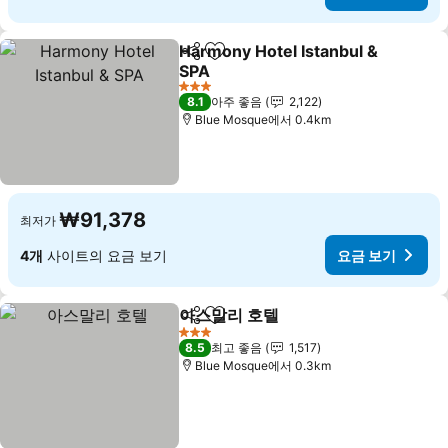
Harmony Hotel Istanbul &
공유
즐겨찾기에 추가
SPA
3 성급
8.1
아주 좋음
2,122
Blue Mosque에서 0.4km
₩91,378
최저가
4개
사이트의 요금 보기
요금 보기
아스말리 호텔
공유
즐겨찾기에 추가
3 성급
8.5
최고 좋음
1,517
Blue Mosque에서 0.3km