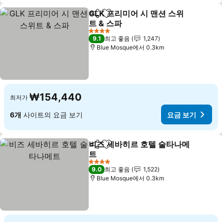
GLK 프리미어 시 맨션 스위
공유
즐겨찾기에 추가
트 & 스파
4 성급
9.1
최고 좋음
1,247
Blue Mosque에서 0.3km
₩154,440
최저가
6개
사이트의 요금 보기
요금 보기
비즈 세바히르 호텔 술타나메
공유
즐겨찾기에 추가
트
4 성급
9.0
최고 좋음
1,522
Blue Mosque에서 0.3km