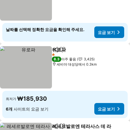
날짜를 선택해 정확한 요금을 확인해 주세요.
요금 보기
유로파
공유
즐겨찾기에 추가
1 성급
8.3
아주 좋음
3,425
세비야 대성당에서 0.3km
₩185,930
최저가
6개
사이트의 요금 보기
요금 보기
레세르발로엔 테라사스 데 라
공유
즐겨찾기에 추가