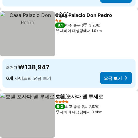
Casa Palacio Don Pedro
공유
즐겨찾기에 추가
2 성급
8.1
아주 좋음
3,238
세비야 대성당에서 1.0km
₩138,947
최저가
6개
사이트의 요금 보기
요금 보기
호텔 포사다 델 루세로
공유
즐겨찾기에 추가
4 성급
9.2
최고 좋음
7,876
세비야 대성당에서 0.9km