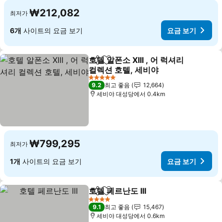
₩212,082
최저가
6개
사이트의 요금 보기
요금 보기
호텔 알폰소 XIII , 어 럭셔리
공유
즐겨찾기에 추가
컬렉션 호텔, 세비야
5 성급
9.2
최고 좋음
12,664
세비야 대성당에서 0.4km
₩799,295
최저가
1개
사이트의 요금 보기
요금 보기
호텔 페르난도 III
공유
즐겨찾기에 추가
4 성급
9.1
최고 좋음
15,467
세비야 대성당에서 0.6km