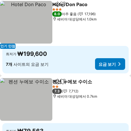
Hotel Don Paco
공유
즐겨찾기에 추가
3 성급
8.0
아주 좋음
17,196
세비야 대성당에서 1.0km
인기 만점
₩199,600
최저가
7개
사이트의 요금 보기
요금 보기
펜션 누에보 수이소
공유
즐겨찾기에 추가
2 성급
7.3
7,712
세비야 대성당에서 0.7km