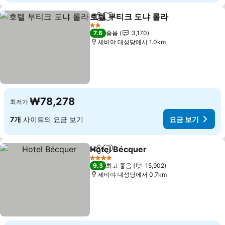
호텔 부티크 도냐 롤라
공유
즐겨찾기에 추가
2 성급
7.6
좋음
3,170
세비야 대성당에서 1.0km
₩78,278
최저가
7개
사이트의 요금 보기
요금 보기
Hotel Bécquer
공유
즐겨찾기에 추가
4 성급
9.3
최고 좋음
15,902
세비야 대성당에서 0.7km