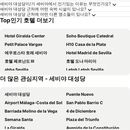
세비야 대성당이/가 세비야에서 인기있는 이유는 무엇인가요?
세비야 대성당 근처에 어떤 숙박 시설이 있나요?
세비야 대성당 근처에 어떤 다른 명소들이 있나요?
Top인기 호텔 더보기
Hotel Giralda Center
Soho Boutique Catedral
Petit Palace Vargas
H10 Casa de la Plata
에우로스타 토레 세비야
Hotel Madrid de Sevilla
호텔 페르난도 III
호텔 도냐 마리아
abba Sevilla
Letoh Letoh Sevilla
더 많은 관심지역 - 세비야 대성당
호텔 레이 알폰소 X
Petit Palace Marques Santa Ana
Occidental Sevilla Viapol
Hotel Casa Del Poeta
세비야 대성당
Puente Nuevo
호텔 아메리카 세비야
Urban Cube Hostel Sevilla
Airport Málaga-Costa del Sol
San Pablo Barrio C
Adriano Boutique Sevilla
Eurostars Al-Andalus Palace
Barriada Molino de la Vega
4 de Diciembre
Meliá Lebreros
Hotel Tayko Sevilla
Semana Santa
Plaza del Triunfo
ibis Styles Sevilla City Santa Justa
NH Sevilla Plaza de Armas
La Giralda
Avenida de la Constitución
NH Collection Sevilla
호텔 알카사르