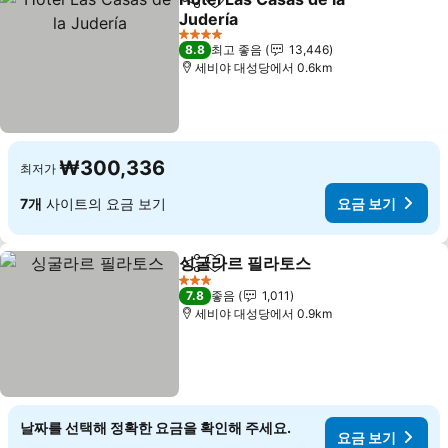
공유
즐겨찾기에 추가
Judería
4 성급
8.8
최고 좋음
13,446
세비야 대성당에서 0.6km
₩300,336
최저가
7개
사이트의 요금 보기
요금 보기
싱굴라르 필라토스
공유
즐겨찾기에 추가
3 성급
7.8
좋음
1,011
세비야 대성당에서 0.9km
날짜를 선택해 정확한 요금을 확인해 주세요.
요금 보기