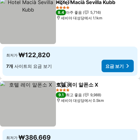
Hotel Macià Sevilla Kubb
공유
즐겨찾기에 추가
4 성급
8.4
아주 좋음
5,716
세비야 대성당에서 1.1km
₩122,820
최저가
7개
사이트의 요금 보기
요금 보기
호텔 레이 알폰소 X
공유
즐겨찾기에 추가
4 성급
9.1
최고 좋음
9,988
세비야 대성당에서 0.5km
₩386,669
최저가