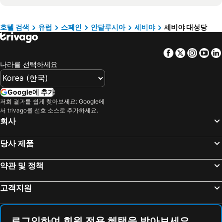
Ruta de Washington Irving
Casa de la Provincia
Hotel Macià Sevilla Kubb
Hotel Bécquer
Antigua Estación de Córdoba
Real Alcázar
리베라 데 트리아나
호텔 무리요
호텔 검색
유럽
스페인
안달루시아
세비야
세비야 대성당
Teatro de la Maestranza
Ayuntamiento de Sevilla
Intelier Casa de Indias
호텔 베야비스타 세비야
Facebook
Twitter
Insta
Yo
Plaza Nueva
Barrio de la Macarena
파사렐라
Hotel Boutique Elvira Plaza
나라를 선택하세요
Plaza de Toros la Maestranza
Torre del Oro
다빈치 부티크 호텔
펜션 산타 마리아 라 블랑카
산타크루스 지구
City Sightseeing Seville
호텔 베르티세 알하라페
바르셀로 세비야 레나시미엔토
Google에 추가
Arenal
Aire de Sevilla Baños árabes
Only YOU Hotel Sevilla
Petit Palace Puerta de Triana
저희 결과를 쉽게 찾아보세요: Google에
서 trivago를 선호 소스로 추가하세요.
Iglesia de San Alberto
Embalse de Orellana
힐튼 가든 인 세비야
멜리아 세비야
회사
Feria y Fiestas en honor a Santiago Apóstol y Santa Ana
Playa de la Calzada
펜션 몬토레나
Hotel Plaza
Centro Comercial La Cañada
De Ejido - Castillo
Hotel Cervantes
호텔 카사 1800 세비야
당사 제품
Centro de Interpretación Huelva Puerta del Atlántico
La Fonda
Petit Palace Canalejas
Hotel Kivir
약관 및 정책
Marina Vilamoura
El Faro
Vincci Selección Unuk
EME 카테드랄 호텔
La Corza
Auditorio Municipal Rocío Jurado
파티오 데 라 알라메다
Hotel Monte Carmelo
고객지원
Hindu Temple
El Morche
Arco del Postigo
호텔 사이먼
Museo
La Costilla
Living Sevilla Cathedral
Arco de la Seda - Hotel Boutique
로그인하여 회원 전용 혜택을 받아보세요