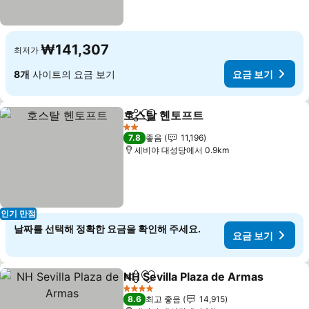
₩141,307
최저가
8개
사이트의 요금 보기
요금 보기
호스탈 헨토프트
공유
즐겨찾기에 추가
2 성급
7.8
좋음
11,196
세비야 대성당에서 0.9km
인기 만점
날짜를 선택해 정확한 요금을 확인해 주세요.
요금 보기
NH Sevilla Plaza de Armas
공유
즐겨찾기에 추가
4 성급
8.6
최고 좋음
14,915