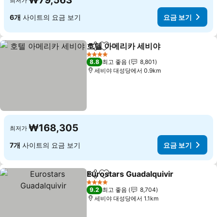
₩79,563
최저가
6개
사이트의 요금 보기
요금 보기
호텔 아메리카 세비야
공유
즐겨찾기에 추가
4 성급
8.8
최고 좋음
8,801
세비야 대성당에서 0.9km
₩168,305
최저가
7개
사이트의 요금 보기
요금 보기
Eurostars Guadalquivir
공유
즐겨찾기에 추가
4 성급
9.2
최고 좋음
8,704
세비야 대성당에서 1.1km