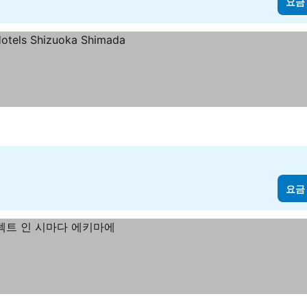
요금
요금