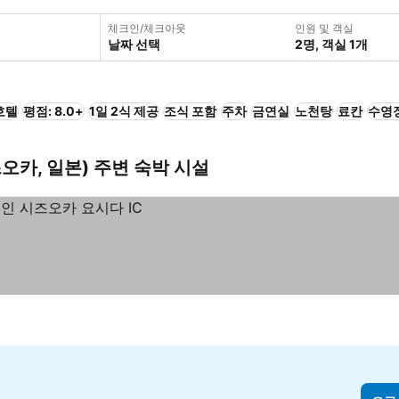
체크인/체크아웃
인원 및 객실
날짜 선택
2명, 객실 1개
호텔
평점: 8.0+
1일 2식 제공
조식 포함
주차
금연실
노천탕
료칸
수영
오카, 일본) 주변 숙박 시설