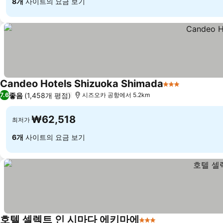
8개
사이트의 요금 보기
Candeo Hotels Shizuoka Shimada
3 성급
좋음
(1,458개 평점)
7.6
시즈오카 공항에서 5.2km
₩62,518
최저가
6개
사이트의 요금 보기
호텔 셀렉트 인 시마다 에키마에