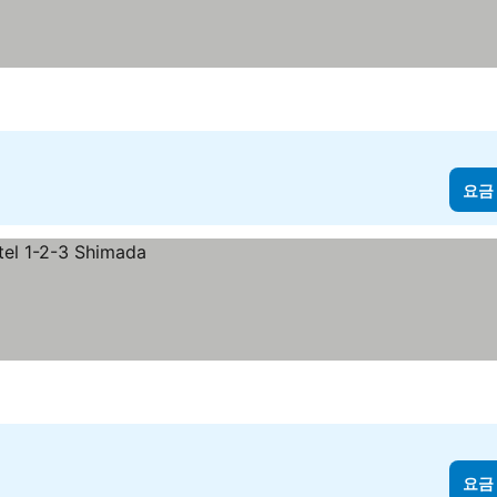
요금
요금