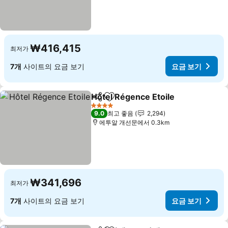
₩416,415
최저가
7개
사이트의 요금 보기
요금 보기
Hôtel Régence Etoile
공유
즐겨찾기에 추가
요금 
4 성급
9.0
최고 좋음
2,294
에투알 개선문에서 0.3km
₩341,696
최저가
7개
사이트의 요금 보기
요금 보기