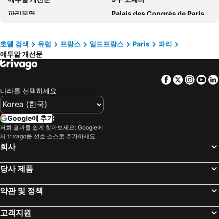
노보텔 파리 샹트르 갸르 몽파르나스
St Christopher's Inn Paris - Gare du Nord
파리북역
Palais des Congrès de Paris
Eklo Paris Expo Porte de Versailles
Hotel Eden
Disneyland Paris
5th district Panthéon
Les Jardins du Marais
호텔 파리 루이 블랑
St Lazare Train station
6th district Luxembourg
Hotel Berne Opera
베스트 웨스턴 호텔 론세레이 오페라
호텔 검색
유럽
프랑스
일드프랑스
Paris
파리
에투알 개선문
2nd district la Bourse
15th district Vaugirard
호텔 이타츠-우니스 오페라
이비스 스타일스 파리 가르 드 레스트 샤토 랑돈
몽파르나스 기차역
Champs-Élysées - Clemenceau Metro Station
호텔 페르텔 에투알
호텔 페이리스 오페라
Facebook
Twitter
Insta
Yo
Four wheels under one umbrella
Montmartre
빌라 로얄
호텔 엘리사 룩셈부르크
나라를 선택하세요
Réaumur - Sébastopol Metro Station
Gare du Nord Metro Station
아발론 호텔 파리 가르 뒤 노르
ibis Budget Paris Coeur d'Orly Airport
Gare de Neuilly - Porte Maillot Metro Station
Palace of Discovery
파리 프랑스
호텔 알리송
Google에 추가
7th district Palais Bourbon
Sentier Metro Station
저희 결과를 쉽게 찾아보세요: Google에
Hôtel Mistral
호텔 나폴레옹
서 trivago를 선호 소스로 추가하세요.
Paris Expo Porte de Versailles
르 마레
Hôtel Londres et New York - Teritoria
Novotel Paris 20 Belleville
회사
3rd district Temple
파리 이탈리아광장
Hôtel Paris Louvre Opéra
호텔 듀케누 에펠
당사 제품
Gare de Marne-la-Vallée Chessy
샹젤리제
Le Parisis Paris Tour Eiffel
121 파리 호텔
Le Bristol
Les Halles
호텔 프랑스 루브르
호텔 펠리시엥 바이 엘레강시아
약관 및 정책
Cité Metro Station
La Défense
Hotel Floride Etoile
La Dépendance
고객지원
Gare de l'Est
몽파르나스
메종 알바 오텔 파리 샹젤리제
호텔 마그다 샹젤리제