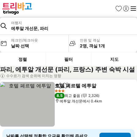
즐겨찾기
로그인
메
여행지
에투알 개선문, 파리
체크인/체크아웃
인원 및 객실
날짜 선택
2명, 객실 1개
정렬
필터
지도
파리, 에투알 개선문 (파리, 프랑스) 주변 숙박 시설
수수료가 검색 순위에 미치는 영향
호텔 페르텔 에투알
공유
즐겨찾기에 추가
요금 보기
3 성급
8.5
최고 좋음
2,326
에투알 개선문에서 0.4km
날짜를 선택해 정확한 요금을 확인해 주세요.