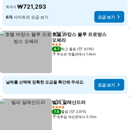
₩721,293
최저가
6개
사이트의 요금 보기
요금 보기
호텔 바캉스 블루 프로방스
공유
즐겨찾기에 추가
오페라
요금 보기
3 성급
8.7
최고 좋음
9,150
루브르 박물관에서 1.4km
날짜를 선택해 정확한 요금을 확인해 주세요.
요금 보기
빌라 알레산드라
공유
즐겨찾기에 추가
요금 보기
4 성급
7.8
좋음
2,975
에투알 개선문에서 0.7km