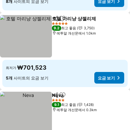
8개
사이트의 요금 보기
요금 보기
호텔 마리냥 샹젤리제
공유
즐겨찾기에 추가
요금 
5 성급
9.2
최고 좋음
3,750
에투알 개선문에서 1.0km
₩701,523
최저가
5개
사이트의 요금 보기
요금 보기
Neva
공유
즐겨찾기에 추가
요금 보기
4 성급
9.1
최고 좋음
1,428
에투알 개선문에서 0.3km