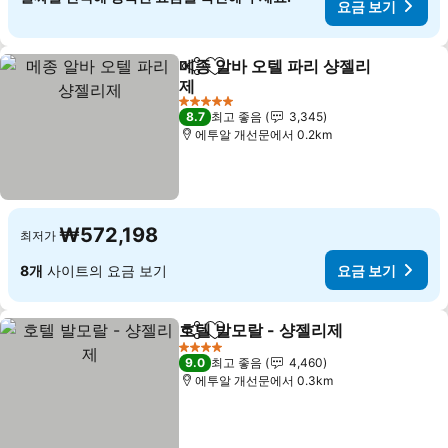
요금 보기
메종 알바 오텔 파리 샹젤리
공유
즐겨찾기에 추가
제
요금 보기
5 성급
8.7
최고 좋음
3,345
에투알 개선문에서 0.2km
₩572,198
최저가
8개
사이트의 요금 보기
요금 보기
호텔 발모랄 - 샹젤리제
공유
즐겨찾기에 추가
요금 
4 성급
9.0
최고 좋음
4,460
에투알 개선문에서 0.3km