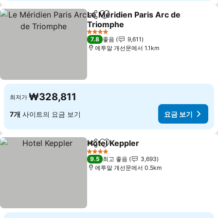
Le Méridien Paris Arc de
공유
즐겨찾기에 추가
Triomphe
요금 보기
4 성급
7.8
좋음
9,611
에투알 개선문에서 1.1km
₩328,811
최저가
7개
사이트의 요금 보기
요금 보기
Hotel Keppler
공유
즐겨찾기에 추가
요금 보기
4 성급
9.5
최고 좋음
3,693
에투알 개선문에서 0.5km