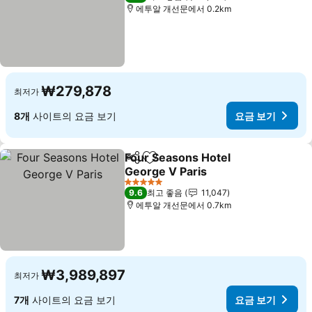
에투알 개선문에서 0.2km
₩279,878
최저가
8개
사이트의 요금 보기
요금 보기
Four Seasons Hotel
공유
즐겨찾기에 추가
George V Paris
요금 보기
5 성급
9.6
최고 좋음
11,047
에투알 개선문에서 0.7km
₩3,989,897
최저가
7개
사이트의 요금 보기
요금 보기