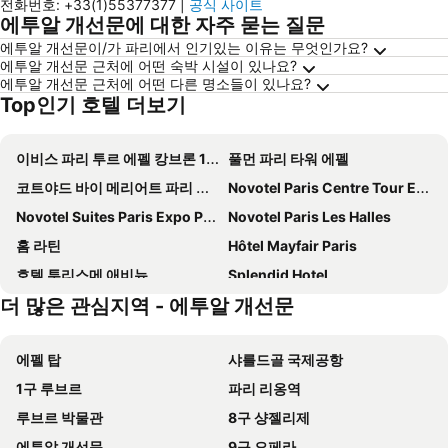
전화번호
:
+33(1)55377377
|
공식 사이트
에투알 개선문에 대한 자주 묻는 질문
에투알 개선문이/가 파리에서 인기있는 이유는 무엇인가요?
에투알 개선문 근처에 어떤 숙박 시설이 있나요?
에투알 개선문 근처에 어떤 다른 명소들이 있나요?
Top인기 호텔 더보기
이비스 파리 투르 에펠 캉브론 15엠므
풀먼 파리 타워 에펠
코트야드 바이 메리어트 파리 가르 드 리옹
Novotel Paris Centre Tour Eiffel
Novotel Suites Paris Expo Porte de Versailles
Novotel Paris Les Halles
홈 라틴
Hôtel Mayfair Paris
호텔 투리스메 애비뉴
Splendid Hotel
더 많은 관심지역 - 에투알 개선문
Auteuil Tour Eiffel
Princesse Caroline
Hôtel Clémence
Le Royal Monceau - Raffles Paris
에펠 탑
샤를드골 국제공항
오텔 라 콩테스
Mercure Paris Montparnasse Pasteur
1구 루브르
파리 리옹역
Hotel Montparnasse Alesia
팀호텔 오페라 마들렌
루브르 박물관
8구 샹젤리제
드로잉 호텔
호텔 바캉스 블루 프로방스 오페라
에투알 개선문
9구 오페라