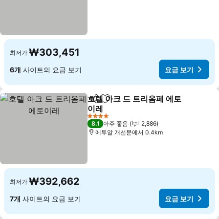
₩303,451
최저가
6개
사이트의 요금 보기
요금 보기
호텔 아크 드 트리옴페 에토
공유
즐겨찾기에 추가
이레
요금 보기
4 성급
8.1
아주 좋음
2,886
에투알 개선문에서 0.4km
₩392,662
최저가
7개
사이트의 요금 보기
요금 보기