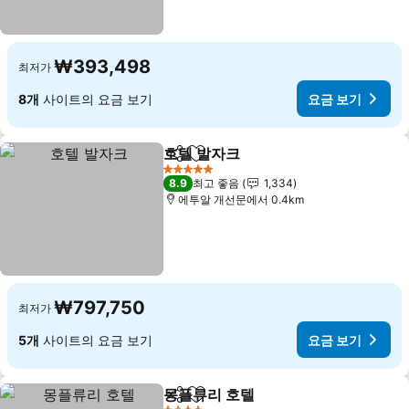
₩393,498
최저가
8개
사이트의 요금 보기
요금 보기
호텔 발자크
공유
즐겨찾기에 추가
요금 보기
5 성급
8.9
최고 좋음
1,334
에투알 개선문에서 0.4km
₩797,750
최저가
5개
사이트의 요금 보기
요금 보기
몽플류리 호텔
공유
즐겨찾기에 추가
요금 보기