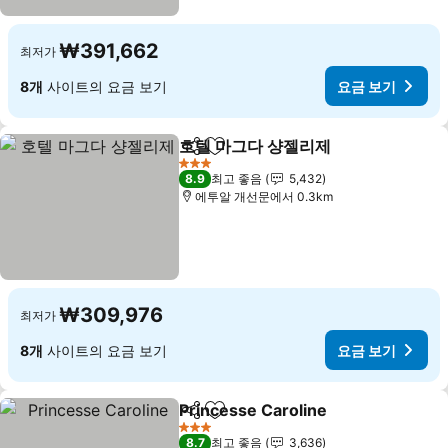
₩391,662
최저가
8개
사이트의 요금 보기
요금 보기
호텔 마그다 샹젤리제
공유
즐겨찾기에 추가
요금 
3 성급
8.9
최고 좋음
5,432
에투알 개선문에서 0.3km
₩309,976
최저가
8개
사이트의 요금 보기
요금 보기
Princesse Caroline
공유
즐겨찾기에 추가
요금 보
3 성급
8.7
최고 좋음
3,636