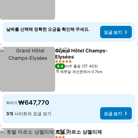
날짜를 선택해 정확한 요금을 확인해 주세요.
요금 보기
Grand Hôtel Champs-
공유
즐겨찾기에 추가
Elysées
요금 보기
5 성급
8.4
아주 좋음
403
에투알 개선문에서 0.7km
₩647,770
최저가
3개
사이트의 요금 보기
요금 보기
호텔 마르소 샹젤리제
공유
즐겨찾기에 추가
요금 