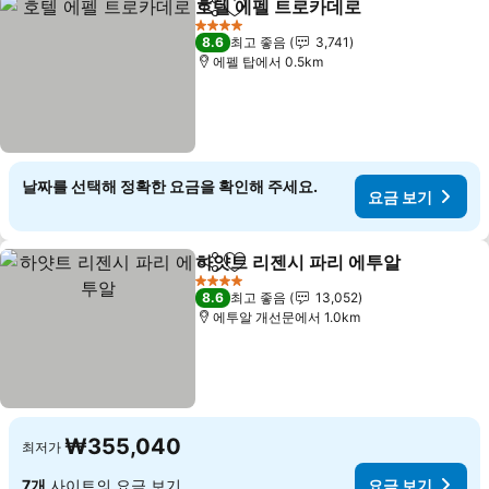
호텔 에펠 트로카데로
공유
즐겨찾기에 추가
요금 
4 성급
8.6
최고 좋음
3,741
에펠 탑에서 0.5km
날짜를 선택해 정확한 요금을 확인해 주세요.
요금 보기
하얏트 리젠시 파리 에투알
공유
즐겨찾기에 추가
요
4 성급
8.6
최고 좋음
13,052
에투알 개선문에서 1.0km
₩355,040
최저가
7개
사이트의 요금 보기
요금 보기