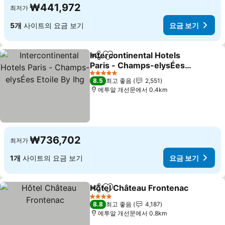
₩441,972
최저가
5개
사이트의 요금 보기
요금 보기
Intercontinental Hotels
공유
즐겨찾기에 추가
Paris - Champs-elysÉes
Etoile By Ihg
요금 보기
5 성급
8.5
최고 좋음
2,551
에투알 개선문에서 0.4km
₩736,702
최저가
1개
사이트의 요금 보기
요금 보기
Hôtel Château Frontenac
공유
즐겨찾기에 추가
4 성급
8.8
최고 좋음
4,187
에투알 개선문에서 0.8km