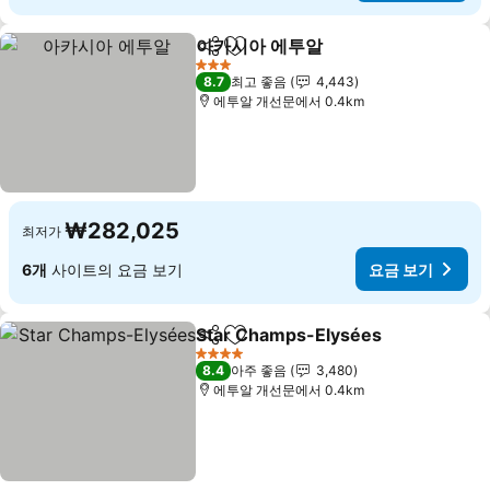
아카시아 에투알
공유
즐겨찾기에 추가
요금 보기
3 성급
8.7
최고 좋음
4,443
에투알 개선문에서 0.4km
₩282,025
최저가
6개
사이트의 요금 보기
요금 보기
Star Champs-Elysées
공유
즐겨찾기에 추가
요금
4 성급
8.4
아주 좋음
3,480
에투알 개선문에서 0.4km