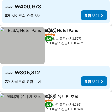
₩400,973
최저가
8개
사이트의 요금 보기
요금 보기
ELSA, Hôtel Paris
공유
즐겨찾기에 추가
요금 보기
4 성급
8.9
최고 좋음
3,597
에투알 개선문에서 0.4km
₩305,812
최저가
7개
사이트의 요금 보기
요금 보기
엘리제 유니언 호텔
공유
즐겨찾기에 추가
요금 보기
3 성급
8.4
아주 좋음
4,365
에투알 개선문에서 0.6km