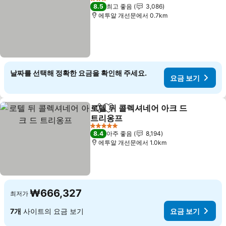
3 성급
8.5
최고 좋음
3,086
에투알 개선문에서 0.7km
날짜를 선택해 정확한 요금을 확인해 주세요.
요금 보기
로텔 뒤 콜렉셔네어 아크 드
공유
즐겨찾기에 추가
트리옹프
요금 보기
5 성급
8.4
아주 좋음
8,194
에투알 개선문에서 1.0km
₩666,327
최저가
7개
사이트의 요금 보기
요금 보기