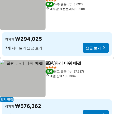
4 성급
8.4
아주 좋음
3,692
에투알 개선문에서 0.3km
₩294,025
최저가
7개
사이트의 요금 보기
요금 보기
풀먼 파리 타워 에펠
공유
즐겨찾기에 추가
요금 보
4 성급
8.6
최고 좋음
27,287
에펠 탑에서 0.3km
인기 만점
₩576,362
최저가