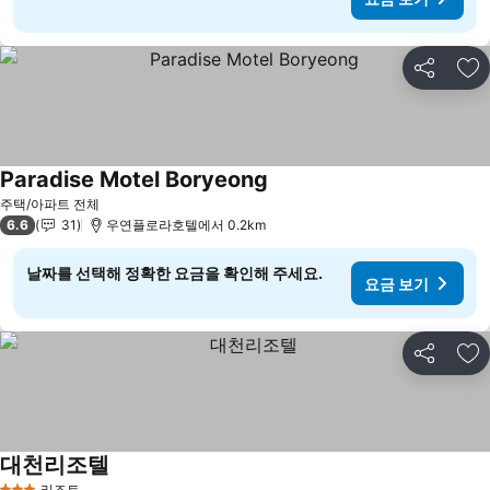
공유
즐
Paradise Motel Boryeong
요금 보기
주택/아파트 전체
6.6
31
우연플로라호텔에서 0.2km
날짜를 선택해 정확한 요금을 확인해 주세요.
요금 보기
공유
즐
대천리조텔
요금 보기
리조트