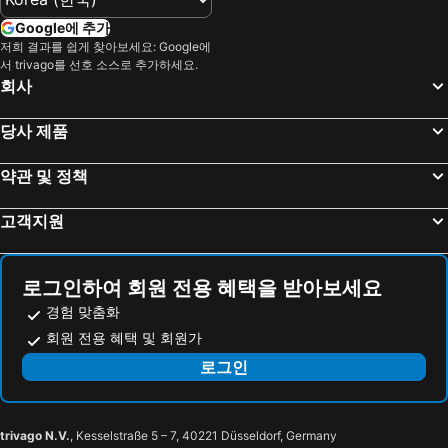
홍성 해변 호텔
정읍 해변 호텔
Propose Motel Boryeong
발리모텔
Google에 추가
논산 해변 호텔
진안 해변 호텔
블루 모텔
Galaxy Motel Boryeong
저희 결과를 쉽게 찾아보세요: Google에
서 trivago를 선호 소스로 추가하세요.
계룡 해변 호텔
옥천 해변 호텔
Titanic Motel Boryeong
안면도 해랑 펜션
회사
금산 해변 호텔
청양 해변 호텔
Horizon Sea Pension
파인모텔 대천 해수욕장
김제 해변 호텔
Zenith
Sunset Park Hotel
당사 제품
Bunny Friends
Taean Gallary Pension
약관 및 정책
Slowalk
고객지원
로그인하여 회원 전용 혜택을 받아보세요
경험 맞춤화
회원 전용 혜택 및 회원가
로그인
trivago N.V.
, Kesselstraße 5 – 7, 40221 Düsseldorf, Germany