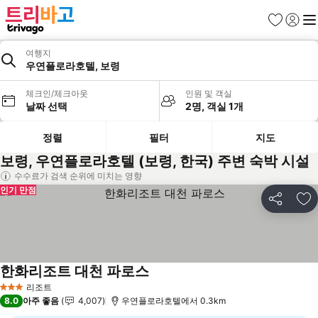
즐겨찾기
로그인
메
여행지
우연플로라호텔, 보령
체크인/체크아웃
인원 및 객실
날짜 선택
2명, 객실 1개
정렬
필터
지도
보령, 우연플로라호텔 (보령, 한국) 주변 숙박 시설
수수료가 검색 순위에 미치는 영향
인기 만점
공유
즐
한화리조트 대천 파로스
요금 보기
리조트
3 성급
8.0
아주 좋음
4,007
우연플로라호텔에서 0.3km