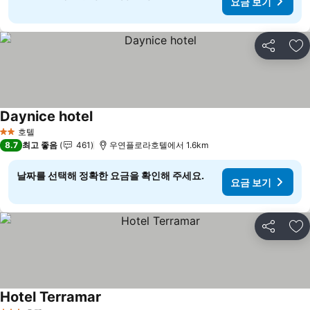
요금 보기
공유
즐
Daynice hotel
요금 보기
호텔
2 성급
8.7
최고 좋음
461
우연플로라호텔에서 1.6km
날짜를 선택해 정확한 요금을 확인해 주세요.
요금 보기
공유
즐
Hotel Terramar
요금 보기