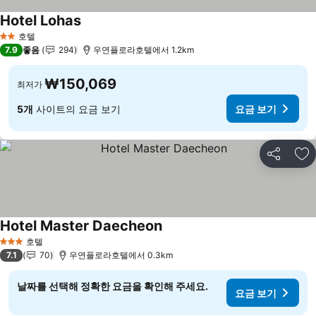
Hotel Lohas
요금 보기
호텔
2 성급
7.9
좋음
294
우연플로라호텔에서 1.2km
₩150,069
최저가
5개
사이트의 요금 보기
요금 보기
공유
즐
Hotel Master Daecheon
요금 보기
호텔
3 성급
7.1
70
우연플로라호텔에서 0.3km
날짜를 선택해 정확한 요금을 확인해 주세요.
요금 보기