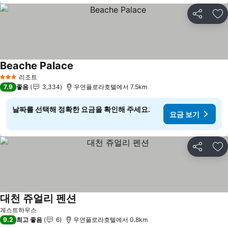
공유
즐
Beache Palace
요금 보기
리조트
3 성급
7.9
좋음
3,334
우연플로라호텔에서 7.5km
날짜를 선택해 정확한 요금을 확인해 주세요.
요금 보기
공유
즐
대천 쥬얼리 펜션
요금 보기
게스트하우스
9.2
최고 좋음
6
우연플로라호텔에서 0.8km