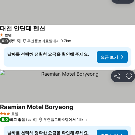
공유
즐
대천 안단테 펜션
요금 보기
호텔
1 성급
6.9
5
우연플로라호텔에서 0.7km
날짜를 선택해 정확한 요금을 확인해 주세요.
요금 보기
공유
즐
Raemian Motel Boryeong
요금 보기
호텔
3 성급
9.0
최고 좋음
6
우연플로라호텔에서 1.5km
날짜를 선택해 정확한 요금을 확인해 주세요.