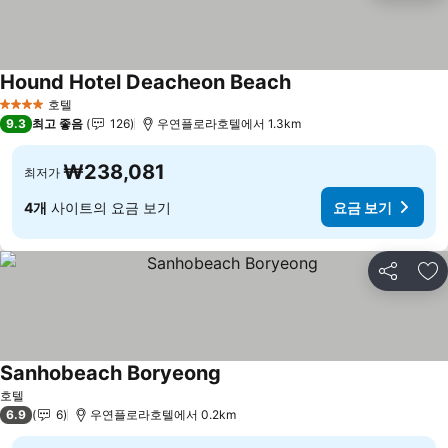
Hound Hotel Deacheon Beach
요금 보기
호텔
4 성급
9.3
최고 좋음
126
우연플로라호텔에서 1.3km
₩238,081
최저가
4개
사이트의 요금 보기
요금 보기
공유
즐
Sanhobeach Boryeong
요금 보기
호텔
6.9
6
우연플로라호텔에서 0.2km