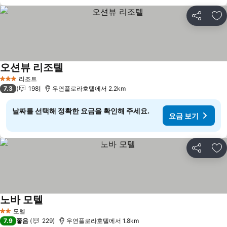
공유
즐
오션뷰 리조텔
요금 보기
리조트
3 성급
7.3
198
우연플로라호텔에서 2.2km
날짜를 선택해 정확한 요금을 확인해 주세요.
요금 보기
공유
즐
노바 모텔
요금 보기
모텔
2 성급
7.9
좋음
229
우연플로라호텔에서 1.8km