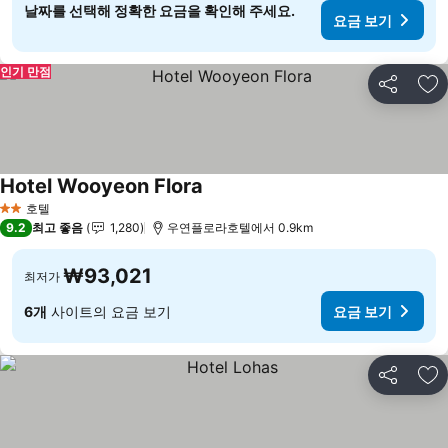
날짜를 선택해 정확한 요금을 확인해 주세요.
요금 보기
인기 만점
공유
즐
Hotel Wooyeon Flora
요금 보기
호텔
2 성급
9.2
최고 좋음
1,280
우연플로라호텔에서 0.9km
₩93,021
최저가
6개
사이트의 요금 보기
요금 보기
공유
즐