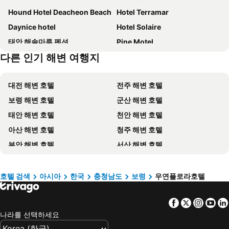
Hound Hotel Deacheon Beach
Hotel Terramar
Daynice hotel
Hotel Solaire
태안 해솔마루 펜션
Pine Motel
다른 인기 해변 여행지
Hotel Master Daecheon
Hotel Grand Bay Boryeong
Raemian Motel Boryeong
Healing Motel Boryeong
대전 해변 호텔
전주 해변 호텔
램파트 호텔
Dayonestay
보령 해변 호텔
군산 해변 호텔
Vovo Hotel
케이호텔
태안 해변 호텔
천안 해변 호텔
대천 릴렉스 펜션
Mud Beach Hotel
아산 해변 호텔
청주 해변 호텔
대천 안단테 펜션
대천 대명 펜션
부안 해변 호텔
서산 해변 호텔
Kyungdong Motel Boryeong
Thirasel Pension Boryeong
부여 해변 호텔
공주 해변 호텔
서천 하임마르 펜션
June Pension Mainbuilding Boryeong
평택 해변 호텔
익산 해변 호텔
Sanhobeach Boryeong
드라마모텔
호텔 검색
아시아
한국
충청남도
보령
우연플로라호텔
예산 해변 호텔
고창 해변 호텔
Mudrin
Gallery Pension
Facebook
Twitter
Insta
Yo
청원 해변 호텔
완주 해변 호텔
Reamian Motel
태안 하늘에 펜션
나라를 선택하세요
당진 해변 호텔
서천 해변 호텔
태안 놀러와 펜션
Cf Motel Boryeong