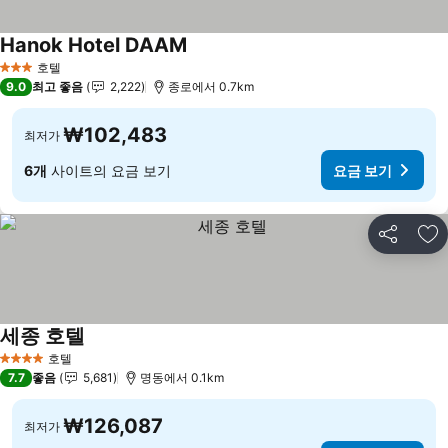
Hanok Hotel DAAM
요금 보기
호텔
3 성급
9.0
최고 좋음
2,222
종로에서 0.7km
₩102,483
최저가
6개
사이트의 요금 보기
요금 보기
공유
즐
세종 호텔
요금 보기
호텔
4 성급
7.7
좋음
5,681
명동에서 0.1km
₩126,087
최저가