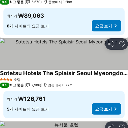
8.9
최고 좋음
5,670
종로에서 1.2km
₩89,063
최저가
8개
사이트의 요금 보기
요금 보기
공유
즐
Sotetsu Hotels The Splaisir Seoul Myeongdong
요금 보기
호텔
4 성급
8.5
최고 좋음
7,986
명동에서 0.7km
₩126,761
최저가
5개
사이트의 요금 보기
요금 보기