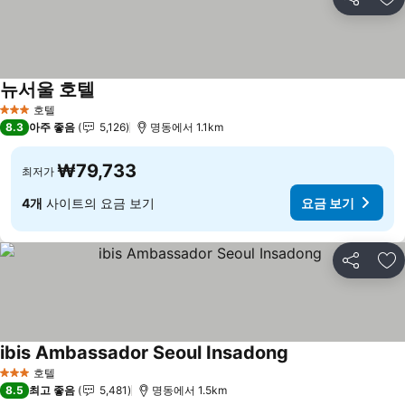
공유
즐
뉴서울 호텔
요금 보기
호텔
3 성급
8.3
아주 좋음
5,126
명동에서 1.1km
₩79,733
최저가
4개
사이트의 요금 보기
요금 보기
공유
즐
ibis Ambassador Seoul Insadong
요금 보기
호텔
3 성급
8.5
최고 좋음
5,481
명동에서 1.5km