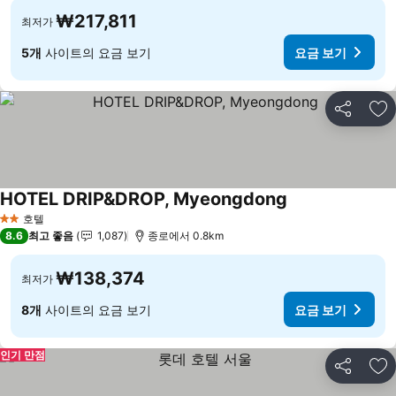
₩217,811
최저가
5개
사이트의 요금 보기
요금 보기
공유
즐
HOTEL DRIP&DROP, Myeongdong
요금 보기
호텔
2 성급
8.6
최고 좋음
1,087
종로에서 0.8km
₩138,374
최저가
8개
사이트의 요금 보기
요금 보기
인기 만점
공유
즐