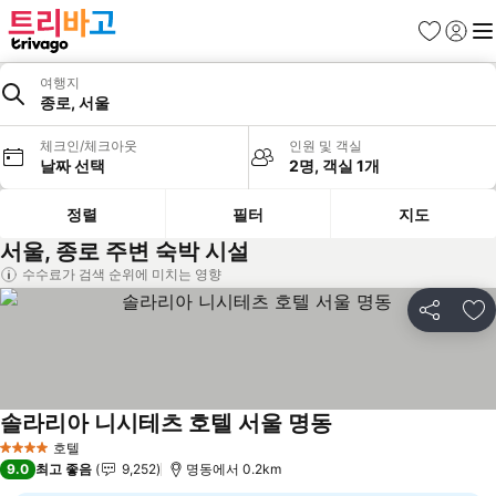
즐겨찾기
로그인
메
여행지
종로, 서울
체크인/체크아웃
인원 및 객실
날짜 선택
2명, 객실 1개
정렬
필터
지도
서울, 종로 주변 숙박 시설
수수료가 검색 순위에 미치는 영향
공유
즐
솔라리아 니시테츠 호텔 서울 명동
요금 보기
호텔
4 성급
9.0
최고 좋음
9,252
명동에서 0.2km