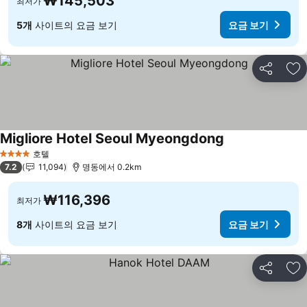
₩145,503
최저가
5개
사이트의 요금 보기
요금 보기
공유
즐
Migliore Hotel Seoul Myeongdong
요금 보기
호텔
4 성급
7.2
11,094
명동에서 0.2km
₩116,396
최저가
8개
사이트의 요금 보기
요금 보기
공유
즐