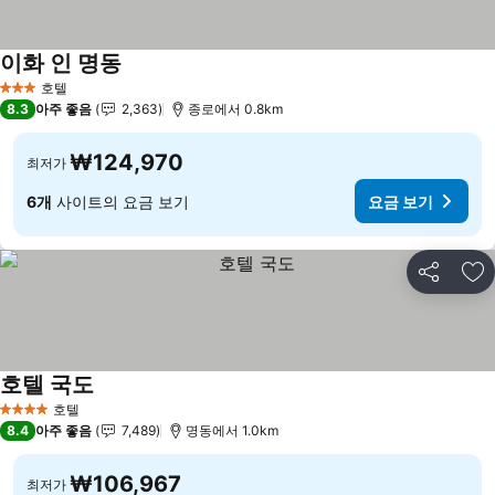
이화 인 명동
요금 보기
호텔
3 성급
8.3
아주 좋음
2,363
종로에서 0.8km
₩124,970
최저가
6개
사이트의 요금 보기
요금 보기
공유
즐
호텔 국도
요금 보기
호텔
4 성급
8.4
아주 좋음
7,489
명동에서 1.0km
₩106,967
최저가