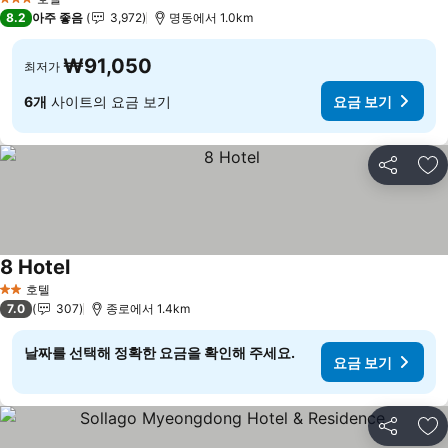
3 성급
8.2
아주 좋음
3,972
명동에서 1.0km
₩91,050
최저가
6개
사이트의 요금 보기
요금 보기
공유
즐
8 Hotel
요금 보기
호텔
2 성급
7.0
307
종로에서 1.4km
날짜를 선택해 정확한 요금을 확인해 주세요.
요금 보기
공유
즐