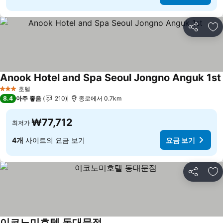
공유
즐
Anook Hotel and Spa Seoul Jongno Anguk 1st
호텔
3 성급
8.4
아주 좋음
210
종로에서 0.7km
₩77,712
최저가
4개
사이트의 요금 보기
요금 보기
공유
즐
이코노미호텔 동대문점