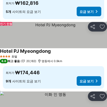
₩162,816
최저가
5개
사이트의 요금 보기
요금 보기
인기 만점
공유
즐
Hotel PJ Myeongdong
요금 보기
호텔
4 성급
8.6
최고 좋음
20,182
명동에서 0.9km
₩174,446
최저가
9개
사이트의 요금 보기
요금 보기
공유
즐