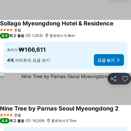
Sollago Myeongdong Hotel & Residence
요금 보
호텔
4 성급
8.5
최고 좋음
1,303
종로에서 0.9km
₩166,611
최저가
4개
사이트의 요금 보기
요금 보기
공유
즐
Nine Tree by Parnas Seoul Myeongdong 2
요금 
호텔
4 성급
8.8
최고 좋음
18,208
종로에서 0.7km