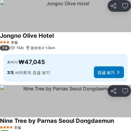
공유
즐
Jongno Olive Hotel
요금 보기
호텔
3 성급
7.0
154
종로에서 1.0km
₩47,045
최저가
3개
사이트의 요금 보기
요금 보기
공유
즐
Nine Tree by Parnas Seoul Dongdaemun
요금 보
호텔
4 성급