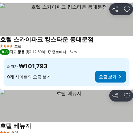
공유
즐
호텔 스카이파크 킹스타운 동대문점
요금 보기
호텔
4 성급
8.8
최고 좋음
12,609
종로에서 1.5km
₩101,793
최저가
9개
사이트의 요금 보기
요금 보기
공유
즐
호텔 베뉴지
요금 보기
호텔