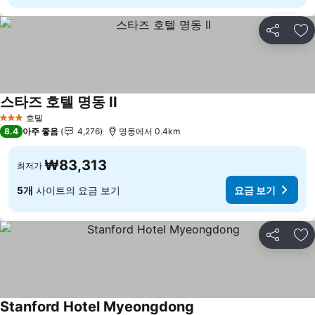
공유
즐
스타즈 호텔 명동 II
요금 보기
호텔
3 성급
8.4
아주 좋음
4,276
명동에서 0.4km
₩83,313
최저가
5개
사이트의 요금 보기
요금 보기
공유
즐
Stanford Hotel Myeongdong
요금 보기