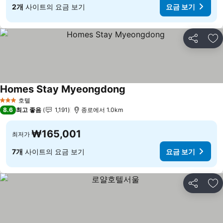
2개
사이트의 요금 보기
요금 보기
공유
즐
Homes Stay Myeongdong
요금 보기
호텔
3 성급
8.6
최고 좋음
1,191
종로에서 1.0km
₩165,001
최저가
7개
사이트의 요금 보기
요금 보기
공유
즐