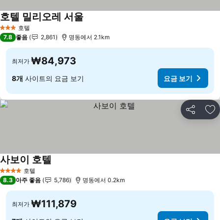
호텔 밀리오레 서울
요금 보기
호텔
3 성급
7.8
좋음
2,861
명동에서 2.1km
₩84,973
최저가
8개
사이트의 요금 보기
요금 보기
공유
즐
사보이 호텔
요금 보기
호텔
4 성급
8.3
아주 좋음
5,786
명동에서 0.2km
₩111,879
최저가