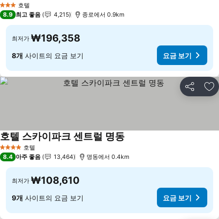
호텔
3 성급
8.9
최고 좋음
4,215
종로에서 0.9km
₩196,358
최저가
8개
사이트의 요금 보기
요금 보기
공유
즐
호텔 스카이파크 센트럴 명동
요금 보기
호텔
4 성급
8.4
아주 좋음
13,464
명동에서 0.4km
₩108,610
최저가
9개
사이트의 요금 보기
요금 보기