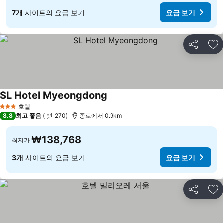
7개
사이트의 요금 보기
요금 보기
공유
즐
SL Hotel Myeongdong
요금 보기
호텔
3 성급
8.8
최고 좋음
270
종로에서 0.9km
₩138,768
최저가
3개
사이트의 요금 보기
요금 보기
공유
즐