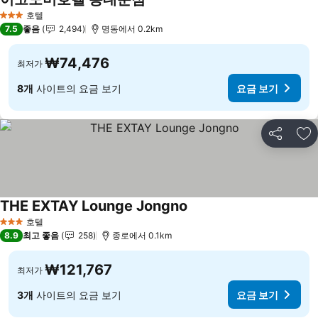
요금 보기
호텔
3 성급
7.5
좋음
2,494
명동에서 0.2km
₩74,476
최저가
8개
사이트의 요금 보기
요금 보기
공유
즐
THE EXTAY Lounge Jongno
요금 보기
호텔
3 성급
8.9
최고 좋음
258
종로에서 0.1km
₩121,767
최저가
3개
사이트의 요금 보기
요금 보기