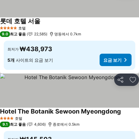
롯데 호텔 서울
요금 보기
호텔
5 성급
9.0
최고 좋음
22,585
명동에서 0.7km
₩438,973
최저가
5개
사이트의 요금 보기
요금 보기
공유
즐
Hotel The Botanik Sewoon Myeongdong
요금 보
호텔
4 성급
9.1
최고 좋음
4,606
종로에서 0.5km