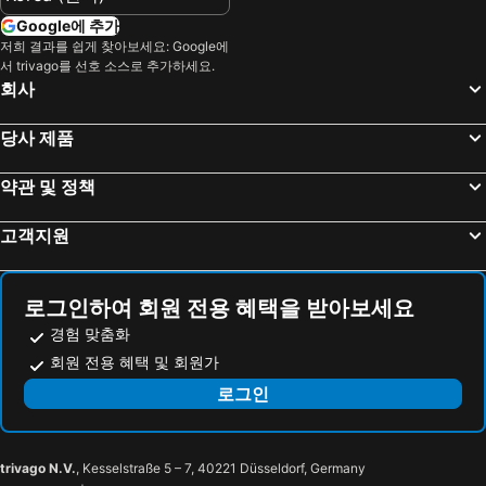
킨텍스
홍대
JW 메리어트 호텔 서울
신라스테이 광화문
Google에 추가
송도
잠실
The Stay Classic Hotel Myeongdong
Roynet Hotel Seoul Mapo
저희 결과를 쉽게 찾아보세요: Google에
서 trivago를 선호 소스로 추가하세요.
잠실 야구경기장
롯데월드
Nine Tree by Parnas Seoul Dongdaemun
코트야드 바이 메리어트 서울 보타닉 파크
회사
월미도
대전역
호텔 밀리오레 서울
Hilton Garden Inn Seoul Gangnam
마포구
경포해수욕장
ibis Ambassador Seoul Insadong
Nine Tree by Parnas Seoul Insadong
당사 제품
영등포역
종로
ibis Styles Ambassador Seoul Gangnam
Lavita Hotel
약관 및 정책
수원역
정동진
Four Points by Sheraton Seoul, Guro
이비스 스타일 앰배서더 서울 용산 - 서울드래곤시티 호텔
인사동
잠실종합운동장
CS 프리미어 호텔
뉴서울 호텔
고객지원
서울대공원
용산
Jongno Hotel Pop Leeds Premier
Guwol Hotel Jongno Ikseon
코엑스
광화문
Avenue 162 Seoul
피카소모텔
로그인하여 회원 전용 혜택을 받아보세요
라까사호텔 광명
송파구
T 호텔 종로
호텔 아마레
경험 맞춤화
건대
Jongno
Amare Hotel Jongno
호텔 유
회원 전용 혜택 및 회원가
동대문시장
동대문시장
The Post Hotel
THE EXTAY Lounge Jongno
로그인
서초구
구로구
Bread Hill Hotel Jongno
M&LUCKY HOTEL
광진구
양양국제공항
그리드인
호텔 더 디자이너스 종로
trivago N.V.
, Kesselstraße 5 – 7, 40221 Düsseldorf, Germany
을지로
창경궁
Hotel Rian
The May Hotel