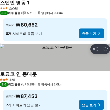
스텝인 명동 1
요금 보기
호스텔
3 성급
8.3
아주 좋음
5,713
명동에서 0.4km
₩80,652
최저가
8개
사이트의 요금 보기
요금 보기
공유
즐
토요코 인 동대문
요금 보기
호텔
3 성급
8.6
최고 좋음
5,898
명동에서 2.0km
₩87,453
최저가
7개
사이트의 요금 보기
요금 보기