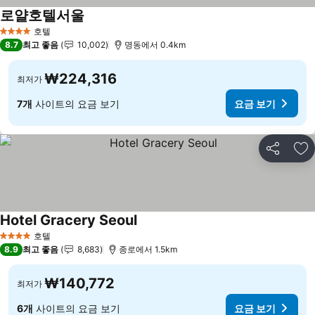
로얄호텔서울
요금 보기
호텔
4 성급
8.7
최고 좋음
10,002
명동에서 0.4km
₩224,316
최저가
7개
사이트의 요금 보기
요금 보기
공유
즐
Hotel Gracery Seoul
요금 보기
호텔
4 성급
8.9
최고 좋음
8,683
종로에서 1.5km
₩140,772
최저가
6개
사이트의 요금 보기
요금 보기