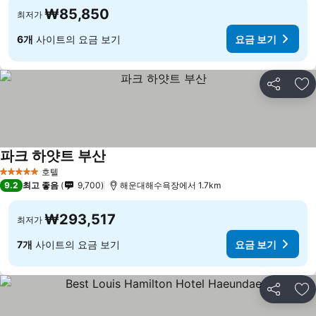
₩85,850
최저가
6개
사이트의 요금 보기
요금 보기
공유
즐
파크 하얏트 부산
호텔
5 성급
9.2
최고 좋음
9,700
해운대해수욕장에서 1.7km
₩293,517
최저가
7개
사이트의 요금 보기
요금 보기
공유
즐