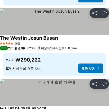
공유
즐
The Westin Josun Busan
호텔
5 성급
9.0
최고 좋음
9,238
해운대해수욕장에서 0.6km
₩290,222
최저가
8개
사이트의 요금 보기
요금 보기
공유
즐
베니키아 호텔 해운대