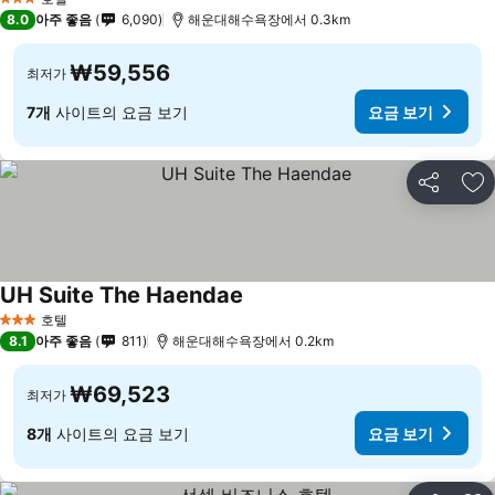
3 성급
8.0
아주 좋음
6,090
해운대해수욕장에서 0.3km
₩59,556
최저가
7개
사이트의 요금 보기
요금 보기
공유
즐
UH Suite The Haendae
호텔
3 성급
8.1
아주 좋음
811
해운대해수욕장에서 0.2km
₩69,523
최저가
8개
사이트의 요금 보기
요금 보기