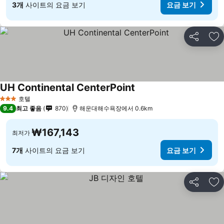
3개
사이트의 요금 보기
요금 보기
공유
즐
UH Continental CenterPoint
호텔
3 성급
9.4
최고 좋음
870
해운대해수욕장에서 0.6km
₩167,143
최저가
7개
사이트의 요금 보기
요금 보기
공유
즐