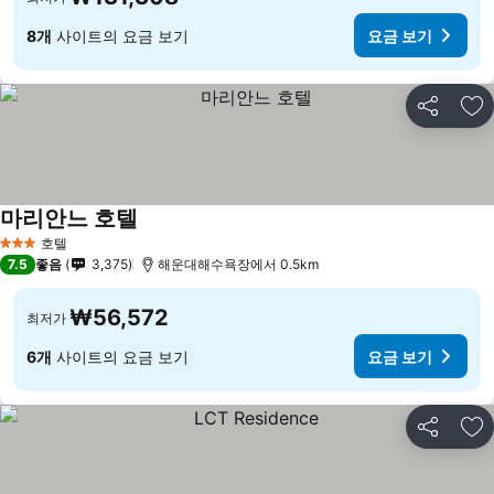
8개
사이트의 요금 보기
요금 보기
공유
즐
마리안느 호텔
호텔
3 성급
7.5
좋음
3,375
해운대해수욕장에서 0.5km
₩56,572
최저가
6개
사이트의 요금 보기
요금 보기
공유
즐