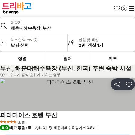
즐겨찾기
로그인
메
여행지
해운대해수욕장, 부산
체크인/체크아웃
인원 및 객실
날짜 선택
2명, 객실 1개
정렬
필터
지도
부산, 해운대해수욕장 (부산, 한국) 주변 숙박 시설
수수료가 검색 순위에 미치는 영향
공유
즐
파라다이스 호텔 부산
호텔
5 성급
9.0
최고 좋음
12,440
해운대해수욕장에서 0.5km