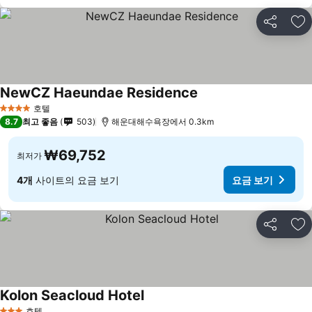
공유
즐
NewCZ Haeundae Residence
호텔
4 성급
8.7
최고 좋음
503
해운대해수욕장에서 0.3km
₩69,752
최저가
4개
사이트의 요금 보기
요금 보기
공유
즐
Kolon Seacloud Hotel
호텔