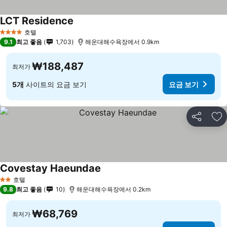
LCT Residence
호텔
4 성급
9.1
최고 좋음
1,703
해운대해수욕장에서 0.9km
₩188,487
최저가
5개
사이트의 요금 보기
요금 보기
공유
즐
Covestay Haeundae
호텔
2 성급
9.8
최고 좋음
10
해운대해수욕장에서 0.2km
₩68,769
최저가