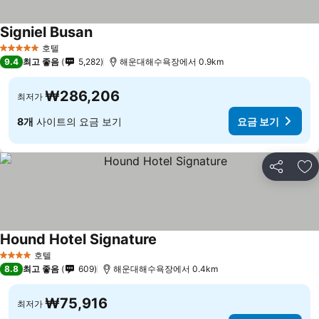
Signiel Busan
호텔
5 성급
9.4
최고 좋음
5,282
해운대해수욕장에서 0.9km
₩286,206
최저가
8개
사이트의 요금 보기
요금 보기
공유
즐
Hound Hotel Signature
호텔
4 성급
8.8
최고 좋음
609
해운대해수욕장에서 0.4km
₩75,916
최저가