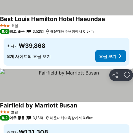
Best Louis Hamilton Hotel Haeundae
호텔
3 성급
8.6
최고 좋음
3,529
해운대해수욕장에서 0.5km
₩39,868
최저가
8개
사이트의 요금 보기
요금 보기
공유
즐
Fairfield by Marriott Busan
호텔
3 성급
8.2
아주 좋음
3,136
해운대해수욕장에서 0.6km
₩131,308
최저가