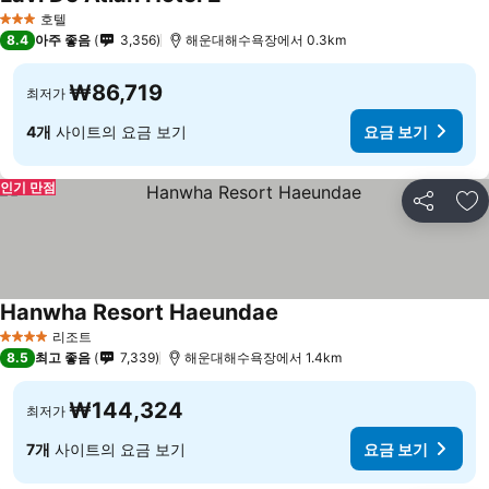
호텔
3 성급
8.4
아주 좋음
3,356
해운대해수욕장에서 0.3km
₩86,719
최저가
4개
사이트의 요금 보기
요금 보기
인기 만점
공유
즐
Hanwha Resort Haeundae
리조트
4 성급
8.5
최고 좋음
7,339
해운대해수욕장에서 1.4km
₩144,324
최저가
7개
사이트의 요금 보기
요금 보기