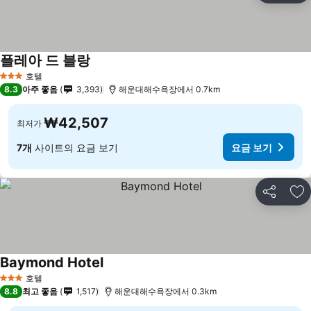
플레아 드 블랑
호텔
3 성급
8.3
아주 좋음
3,393
해운대해수욕장에서 0.7km
₩42,507
최저가
7개
사이트의 요금 보기
요금 보기
공유
즐
Baymond Hotel
호텔
3 성급
8.8
최고 좋음
1,517
해운대해수욕장에서 0.3km