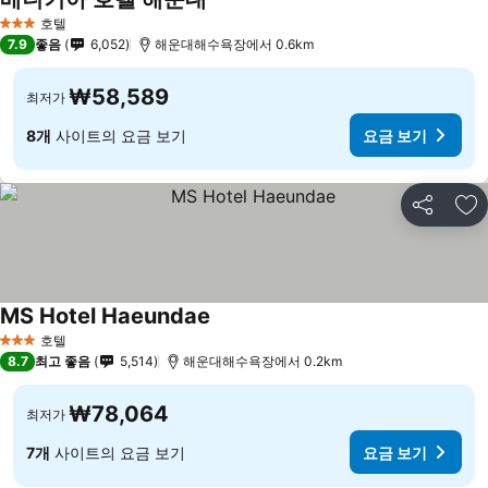
호텔
3 성급
7.9
좋음
6,052
해운대해수욕장에서 0.6km
₩58,589
최저가
8개
사이트의 요금 보기
요금 보기
공유
즐
MS Hotel Haeundae
호텔
3 성급
8.7
최고 좋음
5,514
해운대해수욕장에서 0.2km
₩78,064
최저가
7개
사이트의 요금 보기
요금 보기