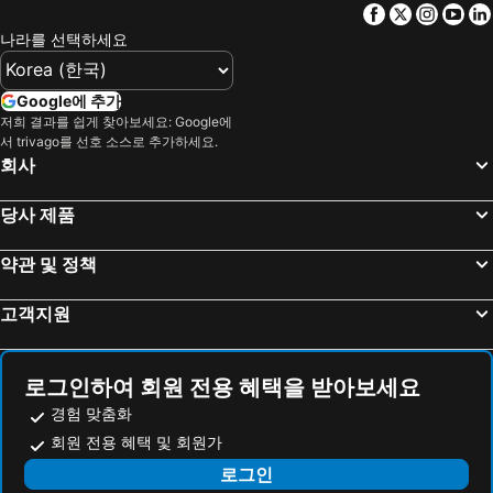
Facebook
Twitter
Insta
Yo
영천 해변 호텔
청도 해변 호텔
LCT Residence Y collection
Hound Hotel Seomyeon
나라를 선택하세요
함안 해변 호텔
의령 해변 호텔
마리안느 호텔
Hotel 25 Seomyeon
Hotel Prima
Hound Hotel Signature
Google에 추가
Travelodge Suites Busan Centum
Felix by STX Hotel & Suite
저희 결과를 쉽게 찾아보세요: Google에
서 trivago를 선호 소스로 추가하세요.
부산 비즈니스 호텔
센텀 프리미어 호텔
회사
Suncloud Hotel
Signiel Busan
크라운 하버 호텔 부산
토요코인 부산역1
당사 제품
Grab The Ocean Songdo
홈 호텔
약관 및 정책
Lavalse Hotel
Le Idea Hotel Busan Station
Arban Hotel
El Momento Gwangan
고객지원
누리 호텔
글로리 콘도 해운대
문동이네 호스텔
MS Hotel Haeundae
로그인하여 회원 전용 혜택을 받아보세요
UH Suite The Haendae
카멜리아 호텔
경험 맞춤화
Covestay Haeundae
코브스테이 해운대
회원 전용 혜택 및 회원가
선셋 비즈니스 호텔
Wow Guest House
로그인