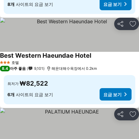
8개
사이트의 요금 보기
요금 보기
공유
즐
Best Western Haeundae Hotel
호텔
3 성급
8.4
아주 좋음
9,101
해운대해수욕장에서 0.2km
₩82,522
최저가
6개
사이트의 요금 보기
요금 보기
공유
즐