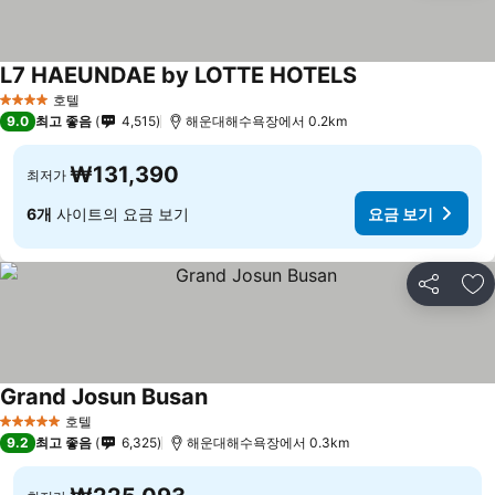
L7 HAEUNDAE by LOTTE HOTELS
호텔
4 성급
9.0
최고 좋음
4,515
해운대해수욕장에서 0.2km
₩131,390
최저가
6개
사이트의 요금 보기
요금 보기
공유
즐
Grand Josun Busan
호텔
5 성급
9.2
최고 좋음
6,325
해운대해수욕장에서 0.3km