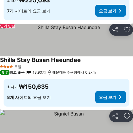
₩225,093
최저가
7개
사이트의 요금 보기
요금 보기
인기 만점
공유
즐
Shilla Stay Busan Haeundae
호텔
4 성급
8.7
최고 좋음
13,907
해운대해수욕장에서 0.2km
₩150,635
최저가
8개
사이트의 요금 보기
요금 보기
공유
즐