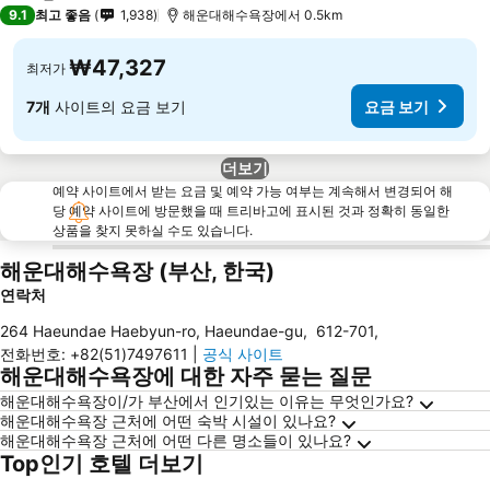
2 성급
9.1
최고 좋음
1,938
해운대해수욕장에서 0.5km
₩47,327
최저가
7개
사이트의 요금 보기
요금 보기
더보기
예약 사이트에서 받는 요금 및 예약 가능 여부는 계속해서 변경되어 해
당 예약 사이트에 방문했을 때 트리바고에 표시된 것과 정확히 동일한
상품을 찾지 못하실 수도 있습니다.
해운대해수욕장 (부산, 한국)
연락처
264 Haeundae Haebyun-ro, Haeundae-gu
,
612-701
,
전화번호
:
+82(51)7497611
|
공식 사이트
해운대해수욕장에 대한 자주 묻는 질문
해운대해수욕장이/가 부산에서 인기있는 이유는 무엇인가요?
해운대해수욕장 근처에 어떤 숙박 시설이 있나요?
해운대해수욕장 근처에 어떤 다른 명소들이 있나요?
Top인기 호텔 더보기