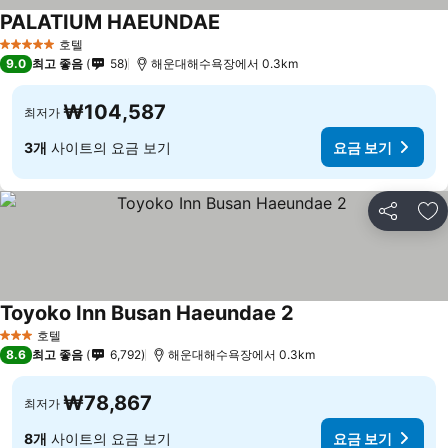
PALATIUM HAEUNDAE
호텔
5 성급
9.0
최고 좋음
58
해운대해수욕장에서 0.3km
₩104,587
최저가
3개
사이트의 요금 보기
요금 보기
공유
즐
Toyoko Inn Busan Haeundae 2
호텔
3 성급
8.6
최고 좋음
6,792
해운대해수욕장에서 0.3km
₩78,867
최저가
8개
사이트의 요금 보기
요금 보기