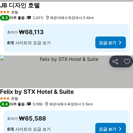
JB 디자인 호텔
호텔
3 성급
8.3
아주 좋음
2,401
해운대해수욕장에서 0.4km
₩68,113
최저가
8개
사이트의 요금 보기
요금 보기
공유
즐
Felix by STX Hotel & Suite
호텔
3 성급
8.4
아주 좋음
5,199
해운대해수욕장에서 0.5km
₩65,588
최저가
8개
사이트의 요금 보기
요금 보기