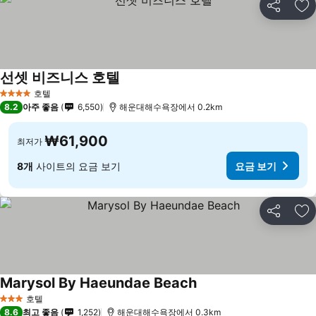
공유
즐
선셋 비즈니스 호텔
호텔
4 성급
8.2
아주 좋음
6,550
해운대해수욕장에서 0.2km
₩61,900
최저가
8개
사이트의 요금 보기
요금 보기
공유
즐
Marysol By Haeundae Beach
호텔
3 성급
8.6
최고 좋음
1,252
해운대해수욕장에서 0.3km