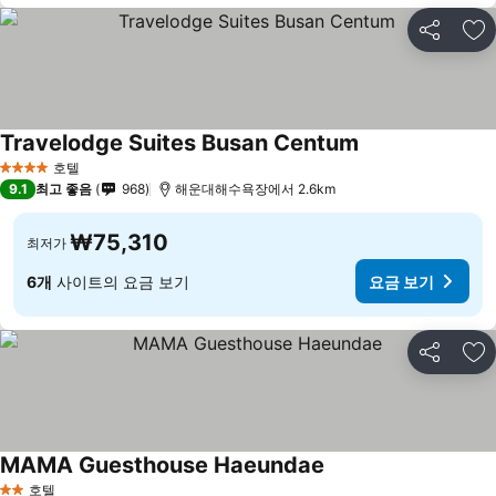
공유
즐
Travelodge Suites Busan Centum
호텔
4 성급
9.1
최고 좋음
968
해운대해수욕장에서 2.6km
₩75,310
최저가
6개
사이트의 요금 보기
요금 보기
공유
즐
MAMA Guesthouse Haeundae
호텔