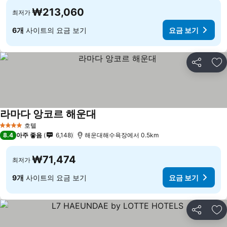
₩213,060
최저가
6개
사이트의 요금 보기
요금 보기
공유
즐
라마다 앙코르 해운대
호텔
4 성급
8.4
아주 좋음
6,148
해운대해수욕장에서 0.5km
₩71,474
최저가
9개
사이트의 요금 보기
요금 보기
공유
즐