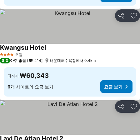
공유
즐
Kwangsu Hotel
호텔
4 성급
8.3
아주 좋음
414
해운대해수욕장에서 0.4km
₩60,343
최저가
6개
사이트의 요금 보기
요금 보기
공유
즐
Lavi De Atlan Hotel 2