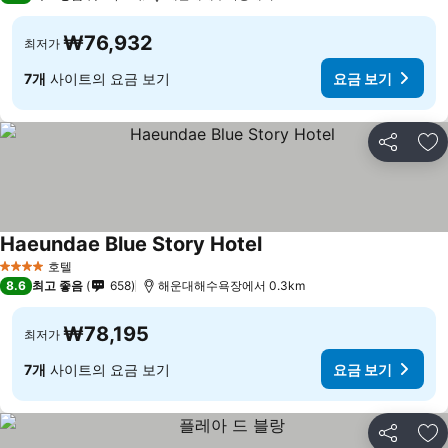
₩76,932
최저가
7개
사이트의 요금 보기
요금 보기
공유
즐
Haeundae Blue Story Hotel
호텔
4 성급
8.6
최고 좋음
658
해운대해수욕장에서 0.3km
₩78,195
최저가
7개
사이트의 요금 보기
요금 보기
공유
즐