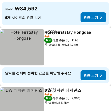
₩84,592
최저가
6개
사이트의 요금 보기
요금 보기
Hotel Firststay Hongdae
공유
즐겨찾기에 추가
요
2 성급
9.4
최고 좋음
1,193
홍익대학교에서 1.2km
날짜를 선택해 정확한 요금을 확인해 주세요.
요금 보기
DW 디자인 레지던스
공유
즐겨찾기에 추가
요금 보
3 성급
8.4
아주 좋음
2,910
명동에서 5.8km