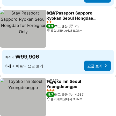
Stay Passport Sapporo
공유
즐겨찾기에 추가
Ryokan Seoul Hongdae
for Foreigner Only
요금 보기
2 성급
9.3
최고 좋음
25
홍익대학교에서 0.3km
₩99,906
최저가
3개
사이트의 요금 보기
요금 보기
Toyoko Inn Seoul
공유
즐겨찾기에 추가
Yeongdeungpo
요금 보기
3 성급
8.7
최고 좋음
4,535
홍익대학교에서 3.9km