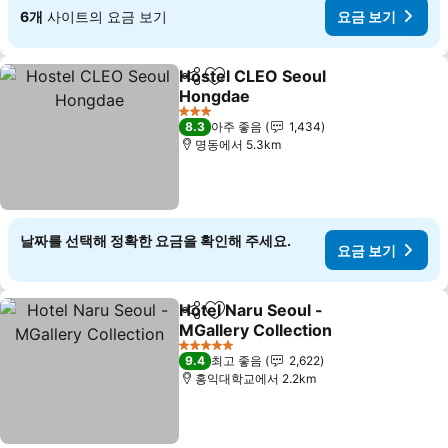
6개
사이트의 요금 보기
요금 보기
Hostel CLEO Seoul
공유
즐겨찾기에 추가
Hongdae
요금 보기
3 성급
8.3
아주 좋음
1,434
명동에서 5.3km
날짜를 선택해 정확한 요금을 확인해 주세요.
요금 보기
Hotel Naru Seoul -
공유
즐겨찾기에 추가
MGallery Collection
요금 보기
5 성급
9.4
최고 좋음
2,622
홍익대학교에서 2.2km