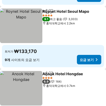
Roynet Hotel Seoul Mapo
공유
즐겨찾기에 추가
4 성급
9.1
최고 좋음
3,003
홍익대학교에서 2.2km
₩133,170
최저가
9개
사이트의 요금 보기
요금 보기
Anook Hotel Hongdae
공유
즐겨찾기에 추가
요금
4 성급
6.9
164
홍익대학교에서 0.7km