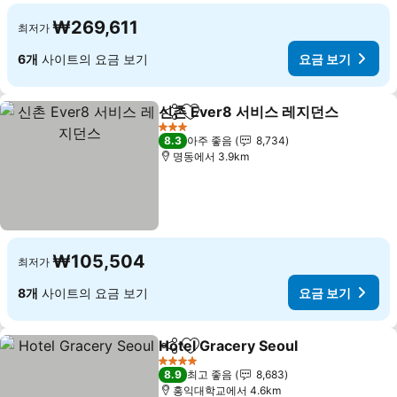
₩269,611
최저가
6개
사이트의 요금 보기
요금 보기
신촌 Ever8 서비스 레지던스
공유
즐겨찾기에 추가
3 성급
8.3
아주 좋음
8,734
명동에서 3.9km
₩105,504
최저가
8개
사이트의 요금 보기
요금 보기
Hotel Gracery Seoul
공유
즐겨찾기에 추가
요금 
4 성급
8.9
최고 좋음
8,683
홍익대학교에서 4.6km