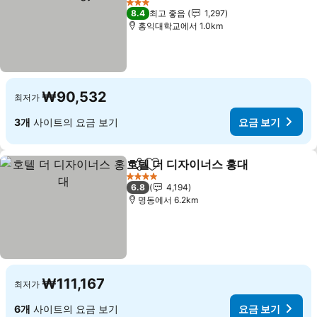
요금 보기
3 성급
8.4
최고 좋음
1,297
홍익대학교에서 1.0km
₩90,532
최저가
3개
사이트의 요금 보기
요금 보기
호텔 더 디자이너스 홍대
공유
즐겨찾기에 추가
요금
4 성급
6.8
4,194
명동에서 6.2km
₩111,167
최저가
6개
사이트의 요금 보기
요금 보기