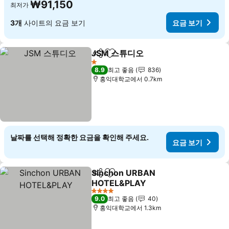
₩91,150
최저가
3개
사이트의 요금 보기
요금 보기
JSM 스튜디오
공유
즐겨찾기에 추가
요금 보기
1 성급
8.9
최고 좋음
836
홍익대학교에서 0.7km
날짜를 선택해 정확한 요금을 확인해 주세요.
요금 보기
Sinchon URBAN
공유
즐겨찾기에 추가
HOTEL&PLAY
요금 보기
4 성급
9.0
최고 좋음
40
홍익대학교에서 1.3km