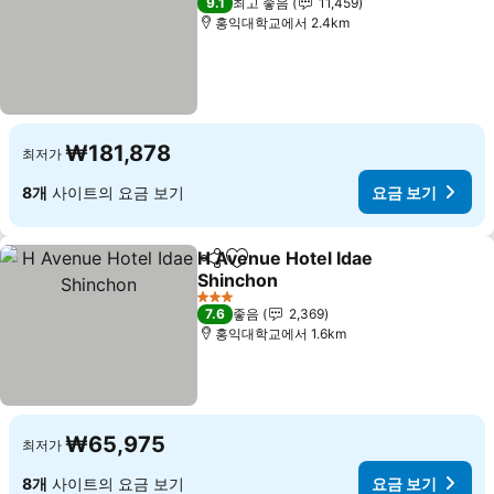
9.1
최고 좋음
11,459
홍익대학교에서 2.4km
₩181,878
최저가
8개
사이트의 요금 보기
요금 보기
H Avenue Hotel Idae
공유
즐겨찾기에 추가
Shinchon
요금 보기
3 성급
7.6
좋음
2,369
홍익대학교에서 1.6km
₩65,975
최저가
8개
사이트의 요금 보기
요금 보기