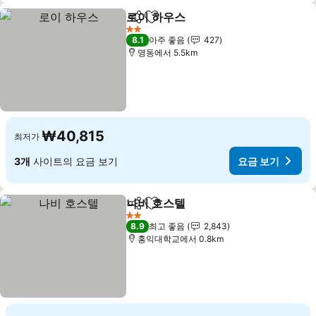
로이 하우스
공유
즐겨찾기에 추가
요금 보기
2 성급
8.1
아주 좋음
427
명동에서 5.5km
₩40,815
최저가
3개
사이트의 요금 보기
요금 보기
나비 호스텔
공유
즐겨찾기에 추가
요금 보기
2 성급
8.9
최고 좋음
2,843
홍익대학교에서 0.8km