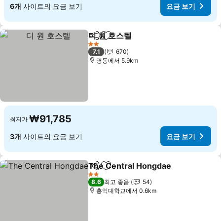
6개
사이트의 요금 보기
요금 보기
디 원 호스텔
공유
즐겨찾기에 추가
요금 보기
2 성급
7.1
670
명동에서 5.9km
₩91,785
최저가
3개
사이트의 요금 보기
요금 보기
The Central Hongdae
공유
즐겨찾기에 추가
요금
2 성급
8.6
최고 좋음
54
홍익대학교에서 0.6km