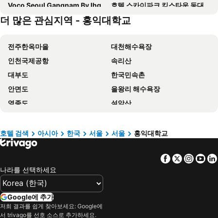
Voco Seoul Gangnam By Ihg
호텔 스카이파크 킹스타운 동대문점
더 많은 관심지역 - 홍익대학교
인터시티 서울
도미인 서울 강남
트레블로지 동대문 호텔
토요코 인 서울 강남
전주한옥마을
대천해수욕장
서울앤호텔 동대문
Holiday Inn Express Seoul Hongdae By Ihg
인천국제공항
속리산
Grand Hyatt Seoul
프레지던트호텔
대부도
한국민속촌
그랜드 워커힐 서울
LOTTE City Hotel Guro
안면도
을왕리 해수욕장
Four Points by Sheraton Josun, Seoul Station
호텔 리베라
영종도
설악산
Koreana Hotel
Hotel The Botanik Sewoon Myeongdong
에버랜드
서울역
토요코 인 동대문
Insadong Crown Hotel
명동
망상 해수욕장
골든서울호텔
호텔 국도
호텔 검색
아시아
한국
서울
서울
홍익대학교
강남구
우연플로라호텔
W 서울 워커힐
롯데 호텔 서울
Facebook
Twitter
Insta
Yo
속초해수욕장
경포대
Fraser Place Namdaemun Seoul
노보텔 앰배서더 서울 동대문 호텔 & 레지던스
나라를 선택하세요
용산역
강원랜드 카지노
솔라리아 니시테츠 호텔 서울 명동
JW 메리어트 호텔 서울
킨텍스
홍대
신라스테이 광화문
The Stay Classic Hotel Myeongdong
Google에 추가
송도
잠실
Sono Calm Goyang
Roynet Hotel Seoul Mapo
저희 결과를 쉽게 찾아보세요: Google에
서 trivago를 선호 소스로 추가하세요.
잠실 야구경기장
롯데월드
Nine Tree by Parnas Seoul Dongdaemun
코트야드 바이 메리어트 서울 보타닉 파크