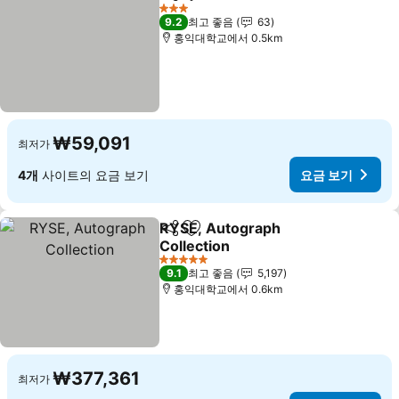
공유
즐겨찾기에 추가
요금 보기
3 성급
9.2
최고 좋음
63
홍익대학교에서 0.5km
₩59,091
최저가
4개
사이트의 요금 보기
요금 보기
RYSE, Autograph
공유
즐겨찾기에 추가
Collection
요금 보기
5 성급
9.1
최고 좋음
5,197
홍익대학교에서 0.6km
₩377,361
최저가