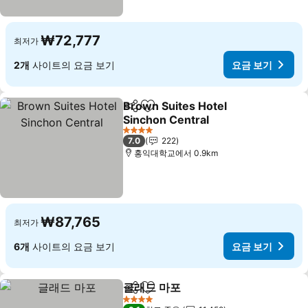
₩72,777
최저가
2개
사이트의 요금 보기
요금 보기
Brown Suites Hotel
공유
즐겨찾기에 추가
Sinchon Central
요금 보기
4 성급
7.0
222
홍익대학교에서 0.9km
₩87,765
최저가
6개
사이트의 요금 보기
요금 보기
글래드 마포
공유
즐겨찾기에 추가
요금 보기
4 성급