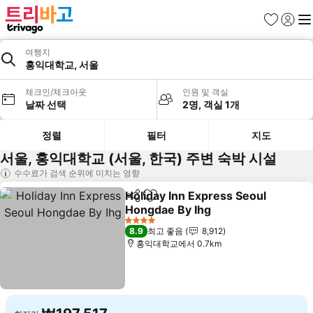
즐겨찾기
로그인
메
여행지
홍익대학교, 서울
체크인/체크아웃
인원 및 객실
날짜 선택
2명, 객실 1개
정렬
필터
지도
서울, 홍익대학교 (서울, 한국) 주변 숙박 시설
수수료가 검색 순위에 미치는 영향
Holiday Inn Express Seoul
공유
즐겨찾기에 추가
Hongdae By Ihg
요금 보기
4 성급
8.9
최고 좋음
8,912
홍익대학교에서 0.7km