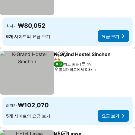
₩80,052
최저가
6개
사이트의 요금 보기
요금 보기
K-Grand Hostel Sinchon
공유
즐겨찾기에 추가
요
2 성급
8.9
최고 좋음
29
홍익대학교에서 0.8km
₩102,070
최저가
5개
사이트의 요금 보기
요금 보기
Hotel Lassa