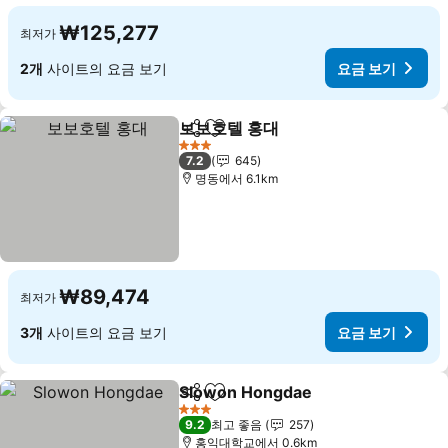
₩125,277
최저가
2개
사이트의 요금 보기
요금 보기
보보호텔 홍대
공유
즐겨찾기에 추가
요금 보기
3 성급
7.2
645
명동에서 6.1km
₩89,474
최저가
3개
사이트의 요금 보기
요금 보기
Slowon Hongdae
공유
즐겨찾기에 추가
요금 보기
3 성급
9.2
최고 좋음
257
홍익대학교에서 0.6km