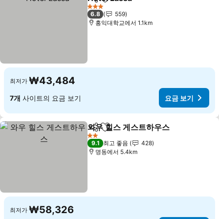
공유
즐겨찾기에 추가
요금 보기
3 성급
6.8
559
홍익대학교에서 1.1km
₩43,484
최저가
7개
사이트의 요금 보기
요금 보기
와우 힐스 게스트하우스
공유
즐겨찾기에 추가
요금
2 성급
9.1
최고 좋음
428
명동에서 5.4km
₩58,326
최저가