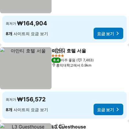
₩164,904
최저가
8개
사이트의 요금 보기
요금 보기
아만티 호텔 서울
공유
즐겨찾기에 추가
요금 보기
4 성급
8.4
아주 좋음
7,463
홍익대학교에서 0.9km
₩156,572
최저가
8개
사이트의 요금 보기
요금 보기
L3 Guesthouse