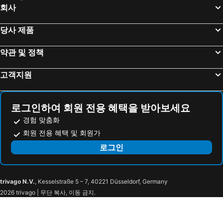
회사
월미도
대전역
호텔 밀리오레 서울
Hilton Garden Inn Seoul Gangnam
마포구
경포해수욕장
ibis Ambassador Seoul Insadong
Nine Tree by Parnas Seoul Insadong
당사 제품
영등포역
종로
ibis Styles Ambassador Seoul Gangnam
Lavita Hotel
약관 및 정책
수원역
정동진
Four Points by Sheraton Seoul, Guro
이비스 스타일 앰배서더 서울 용산 - 서울드래곤시티 호텔
인사동
잠실종합운동장
CS 프리미어 호텔
뉴서울 호텔
고객지원
서울대공원
용산
와우 힐스 게스트하우스
준 게스트하우스 - 호스텔
코엑스
광화문
Bunk Guesthouse Hongdae
L3 Guesthouse
로그인하여 회원 전용 혜택을 받아보세요
라까사호텔 광명
송파구
82 Capsule Hotel
Mamas And Papas
경험 맞춤화
건대
Jongno
Mercure Ambassador Seoul Hongdae
RYSE, Autograph Collection
회원 전용 혜택 및 회원가
동대문시장
동대문시장
Nine Brick Seoul
럭스 게스트하우스 - 호스텔
로그인
구로구
서초구
The Central Hongdae
Slowon Hongdae
광진구
양양국제공항
L7 홍대 바이 롯데
코쿤스테이 홍대 게스트하우스
trivago N.V.
, Kesselstraße 5 – 7, 40221 Düsseldorf, Germany
홍익대학교
Hongdae
JSM 스튜디오
NG 하우스
2026 trivago | 무단 복사, 이동 금지.
당산
서울월드컵경기장
Lazy Cube
보보호텔 홍대
서대문
중구
호텔 더 디자이너스 홍대
호텔 경동