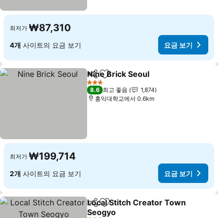
₩87,310
최저가
4개
사이트의 요금 보기
요금 보기
Nine Brick Seoul
공유
즐겨찾기에 추가
요금 보기
3 성급
8.6
최고 좋음
1,874
홍익대학교에서 0.6km
₩199,714
최저가
2개
사이트의 요금 보기
요금 보기
Local Stitch Creator Town
공유
즐겨찾기에 추가
Seogyo