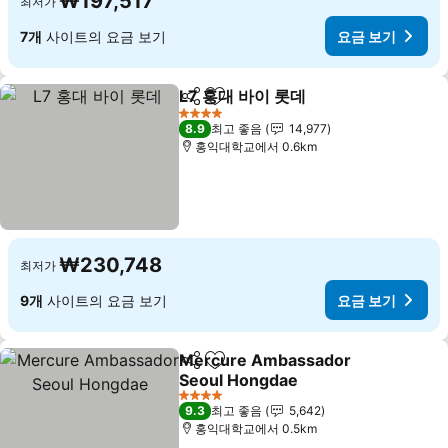
₩197,517
최저가
7개
사이트의 요금 보기
요금 보기
L7 홍대 바이 롯데
공유
즐겨찾기에 추가
요금 보기
4 성급
8.9
최고 좋음
14,977
홍익대학교에서 0.6km
₩230,748
최저가
9개
사이트의 요금 보기
요금 보기
Mercure Ambassador
공유
즐겨찾기에 추가
Seoul Hongdae
요금 보기
4 성급
9.3
최고 좋음
5,642
홍익대학교에서 0.5km