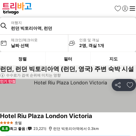
즐겨찾기
로그인
메
여행지
런던 빅토리아역, 런던
체크인/체크아웃
인원 및 객실
날짜 선택
2명, 객실 1개
정렬
필터
지도
런던, 런던 빅토리아역 (런던, 영국) 주변 숙박 시설
수수료가 검색 순위에 미치는 영향
인기 만점
공유
즐
Hotel Riu Plaza London Victoria
요금 보기
호텔
4 성급
8.8
최고 좋음
23,221
런던 빅토리아역에서 0.3km