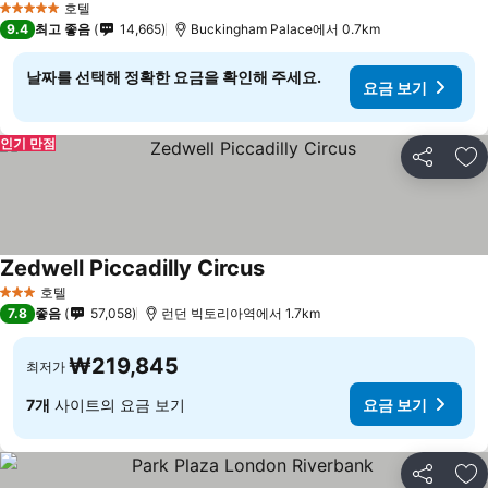
호텔
5 성급
9.4
최고 좋음
14,665
Buckingham Palace에서 0.7km
날짜를 선택해 정확한 요금을 확인해 주세요.
요금 보기
인기 만점
공유
즐
Zedwell Piccadilly Circus
요금 보기
호텔
3 성급
7.8
좋음
57,058
런던 빅토리아역에서 1.7km
₩219,845
최저가
7개
사이트의 요금 보기
요금 보기
공유
즐