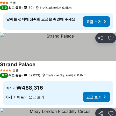
호텔
3 성급
8.9
최고 좋음
30
하이드파크에서 0.4km
날짜를 선택해 정확한 요금을 확인해 주세요.
요금 보기
공유
즐
Strand Palace
요금 보기
호텔
4 성급
8.7
최고 좋음
39,023
Trafalgar Square에서 0.6km
₩488,316
최저가
8개
사이트의 요금 보기
요금 보기
공유