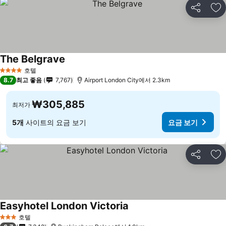
공유
즐
The Belgrave
요금 보기
호텔
4 성급
8.7
최고 좋음
7,767
Airport London City에서 2.3km
₩305,885
최저가
5개
사이트의 요금 보기
요금 보기
공유
즐
Easyhotel London Victoria
요금 보기
호텔
3 성급