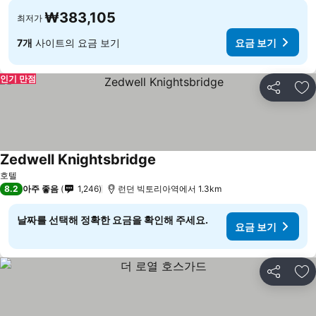
₩383,105
최저가
7개
사이트의 요금 보기
요금 보기
인기 만점
공유
즐
Zedwell Knightsbridge
요금 보기
호텔
8.2
아주 좋음
1,246
런던 빅토리아역에서 1.3km
날짜를 선택해 정확한 요금을 확인해 주세요.
요금 보기
공유
즐