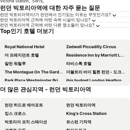
Victoria Station
,
SW1E
,
런던 빅토리아역에 대한 자주 묻는 질문
런던 빅토리아역이/가 런던에서 인기있는 이유는 무엇인가요?
런던 빅토리아역 근처에 어떤 숙박 시설이 있나요?
런던 빅토리아역 근처에 어떤 다른 명소들이 있나요?
Top인기 호텔 더보기
Royal National Hotel
Zedwell Piccadilly Circus
더 프레지던트 호텔
Residence Inn by Marriott London Kensington
말린 워털루
타비스톡 호텔
The Montague On The Gardens
더블트리 바이 힐튼 런던 - 도크랜즈 리버사이드
Park Plaza Westminster Bridge Hotel
ibis budget London Heathrow Central
더 많은 관심지역 - 런던 빅토리아역
리젠시 하우스
이비스 런던 블랙프라이어스
ibis budget London Barking
Premier Inn London Paddington - Paddington Station
런던 히드로 에어포트
런던 빅토리아역
Premier Inn London County Hall
Premier Inn London Fulham
킹스 크로스
King's Cross Station
크레스트필드 호텔
The Clermont London, Victoria
빅토리아 코치 스테이션
유스턴 기차역
Ellen Kensington
킹스 크로스 인 호텔