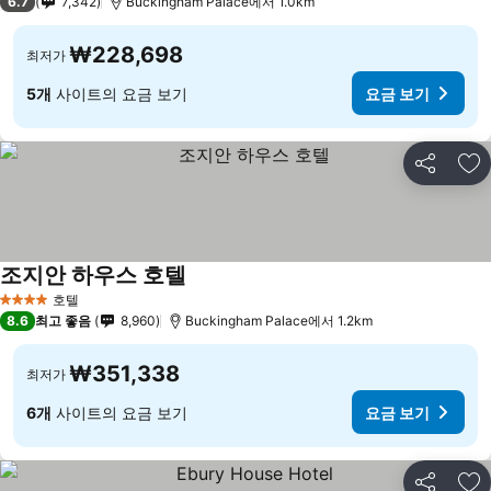
6.7
7,342
Buckingham Palace에서 1.0km
₩228,698
최저가
5개
사이트의 요금 보기
요금 보기
공유
즐
조지안 하우스 호텔
요금 보기
호텔
4 성급
8.6
최고 좋음
8,960
Buckingham Palace에서 1.2km
₩351,338
최저가
6개
사이트의 요금 보기
요금 보기