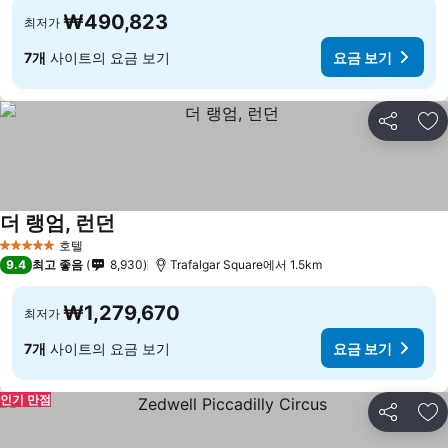
₩490,823
최저가
7개
사이트의 요금 보기
요금 보기
공유
즐
더 랭엄, 런던
요금 보기
호텔
5 성급
9.4
최고 좋음
8,930
Trafalgar Square에서 1.5km
₩1,279,670
최저가
7개
사이트의 요금 보기
요금 보기
인기 만점
공유
즐