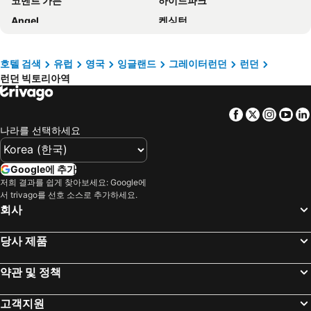
코벤트 가든
하이드파크
브리타니아 인 호텔
알함브라 호텔
Angel
켄싱턴
Premier Inn London Waterloo - York Road
Holiday Inn Express London - Limehouse By Ihg
패딩튼 역
The British Museum
그레인지 클라렌든
The Westbourne Hyde Park
Soho
Trafalgar Square
데이즈 호텔 런던 노스
노보텔 런던 워털루
호텔 검색
유럽
영국
잉글랜드
그레이터런던
런던
런던 빅토리아역
NEC Birmingham
Westminster Bridge
파크 그랜드 런던 하이드 파크
Holiday Inn London - West By Ihg
Earls Court
London Luton Airport
Crowne Plaza London - Kings Cross By Ihg
ibis budget London Hounslow
Facebook
Twitter
Insta
Yo
The London Eye
West Kensington Metro Station
Charlotte Street Rooms by News Hotel
City Prime Camden
나라를 선택하세요
Russell Square
Marylebone
Hub By Premier Inn London King's Cross
Premier Inn London King's Cross
Clapham Junction
더 시티
Thanet Hotel Annex
Strand Palace
Google에 추가
Tottenham
Tottenham Hotspur Stadium
저희 결과를 쉽게 찾아보세요: Google에
ibis budget London Whitechapel - Brick Lane
그레인지 포틀랜드
서 trivago를 선호 소스로 추가하세요.
Watford Metro Station
런던 개트윅공항
Park Plaza County Hall London
Ruby Stella Hotel London by IHG
회사
Lewes Castle
Big Ben
Wilde Aparthotels, London, Covent Garden
hub by Premier Inn London Goodge Street
당사 제품
Mayor's New Year's Eve Fireworks Display
Parsons Green
easyHotel London City Shoreditch
그레인지 버킹엄
Blackfriars Metro Station
King's Cross St.Pancras Metro Station
Holiday Inn London - Bloomsbury By Ihg
Travelodge London Vauxhall
약관 및 정책
Guildhall
Tower Bridge
The Hurdwick
LSE 패스필드 홀
고객지원
London Biggin Hill Airport
Upminster
The Goring
The Z Hotel Victoria