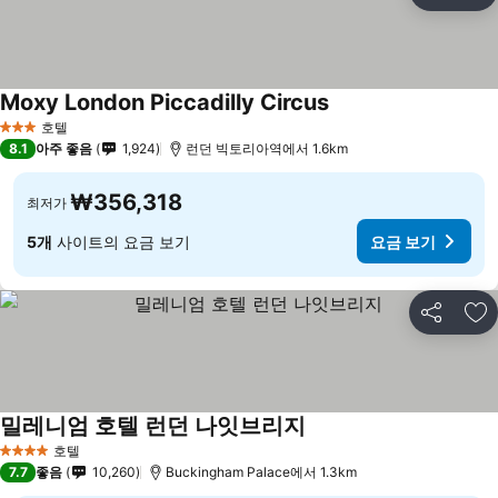
즐
Moxy London Piccadilly Circus
요금 보기
호텔
3 성급
8.1
아주 좋음
1,924
런던 빅토리아역에서 1.6km
₩356,318
최저가
5개
사이트의 요금 보기
요금 보기
공유
즐
밀레니엄 호텔 런던 나잇브리지
요금 보기
호텔
4 성급
7.7
좋음
10,260
Buckingham Palace에서 1.3km