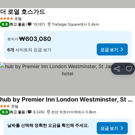
더 로열 호스가드
요금 보기
호텔
4 성급
8.8
최고 좋음
19,167
Trafalgar Square에서 0.4km
₩603,080
최저가
6개
사이트의 요금 보기
요금 보기
공유
즐
hub by Premier Inn London Westminster, St James's Park hotel
요금 보기
호텔
3 성급
9.0
최고 좋음
8,345
런던 빅토리아역에서 0.8km
날짜를 선택해 정확한 요금을 확인해 주세요.
요금 보기