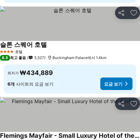
공유
즐
슬론 스퀘어 호텔
요금 보기
호텔
4 성급
8.5
최고 좋음
5,527
Buckingham Palace에서 1.4km
₩434,889
최저가
6개
사이트의 요금 보기
요금 보기
공유
즐
Flemings Mayfair - Small Luxury Hotel of the World