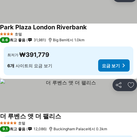
Park Plaza London Riverbank
요금 보기
호텔
4 성급
8.6
최고 좋음
31,981
Big Ben에서 1.0km
₩391,779
최저가
6개
사이트의 요금 보기
요금 보기
공유
즐
더 루벤스 앳 더 팰리스
요금 보기
호텔
5 성급
9.1
최고 좋음
12,086
Buckingham Palace에서 0.3km