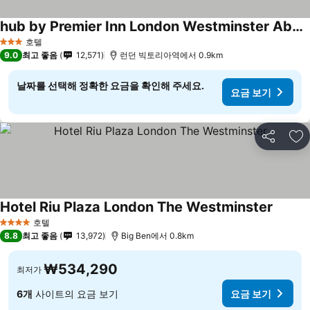
hub by Premier Inn London Westminster Abbey hotel
요금 보기
호텔
3 성급
9.0
최고 좋음
12,571
런던 빅토리아역에서 0.9km
날짜를 선택해 정확한 요금을 확인해 주세요.
요금 보기
공유
즐
Hotel Riu Plaza London The Westminster
요금 
호텔
4 성급
8.8
최고 좋음
13,972
Big Ben에서 0.8km
₩534,290
최저가
6개
사이트의 요금 보기
요금 보기