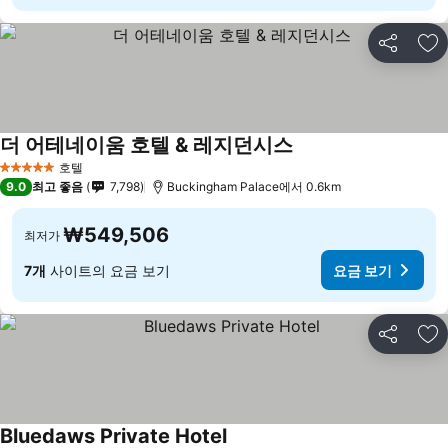
공유
즐
더 어테네이움 호텔 & 레지던시스
요금 보기
호텔
5 성급
9.0
최고 좋음
7,798
Buckingham Palace에서 0.6km
₩549,506
최저가
7개
사이트의 요금 보기
요금 보기
공유
즐
Bluedaws Private Hotel
요금 보기