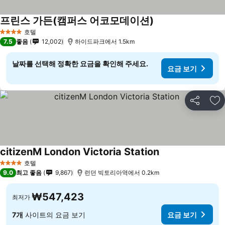
프린스 가든(캠퍼스 어코모데이션)
요금 보기
호텔
4 성급
7.5
좋음
12,002
하이드파크에서 1.5km
날짜를 선택해 정확한 요금을 확인해 주세요.
요금 보기
공유
즐
citizenM London Victoria Station
요금 보기
호텔
4 성급
9.0
최고 좋음
9,867
런던 빅토리아역에서 0.2km
₩547,423
최저가
7개
사이트의 요금 보기
요금 보기