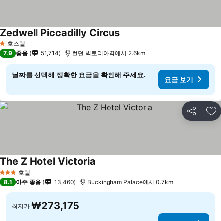
Zedwell Piccadilly Circus
요금 보기
호스텔
1 성급
7.9
좋음
51,714
런던 빅토리아역에서 2.6km
날짜를 선택해 정확한 요금을 확인해 주세요.
요금 보기
공유
즐
The Z Hotel Victoria
요금 보기
호텔
3 성급
8.1
아주 좋음
13,460
Buckingham Palace에서 0.7km
₩273,175
최저가