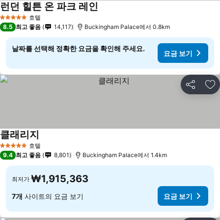
런던 힐튼 온 파크 레인
요금 보기
호텔
5 성급
8.5
최고 좋음
14,117
Buckingham Palace에서 0.8km
날짜를 선택해 정확한 요금을 확인해 주세요.
요금 보기
공유
즐
클래리지
요금 보기
호텔
5 성급
9.4
최고 좋음
8,801
Buckingham Palace에서 1.4km
₩1,915,363
최저가
7개
사이트의 요금 보기
요금 보기