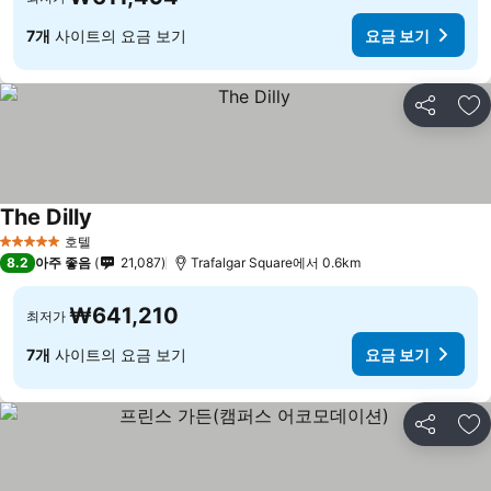
7개
사이트의 요금 보기
요금 보기
공유
즐
The Dilly
요금 보기
호텔
5 성급
8.2
아주 좋음
21,087
Trafalgar Square에서 0.6km
₩641,210
최저가
7개
사이트의 요금 보기
요금 보기
공유
즐