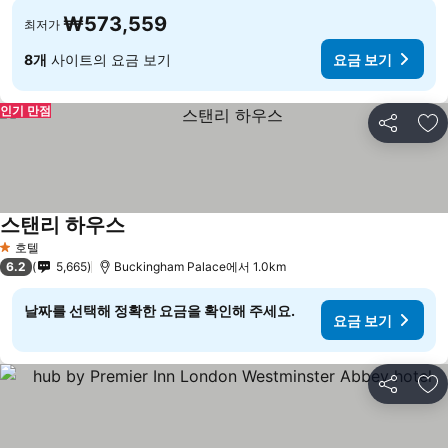
₩573,559
최저가
8개
사이트의 요금 보기
요금 보기
인기 만점
공유
즐
스탠리 하우스
요금 보기
호텔
1 성급
6.2
5,665
Buckingham Palace에서 1.0km
날짜를 선택해 정확한 요금을 확인해 주세요.
요금 보기
공유
즐