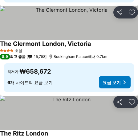
공유
즐
The Clermont London, Victoria
요금 보기
호텔
4 성급
8.9
최고 좋음
15,758
Buckingham Palace에서 0.7km
₩658,672
최저가
6개
사이트의 요금 보기
요금 보기
공유
즐
The Ritz London
요금 보기