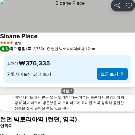
공유
즐
Sloane Place
요금 보기
호텔
4 성급
8.8
최고 좋음
2,732
런던 빅토리아역에서 1.2km
₩376,335
최저가
7개
사이트의 요금 보기
요금 보기
더보기
예약 사이트에서 받는 요금 및 예약 가능 여부는 계속해서 변경되어 해
당 예약 사이트에 방문했을 때 트리바고에 표시된 것과 정확히 동일한
상품을 찾지 못하실 수도 있습니다.
런던 빅토리아역 (런던, 영국)
연락처