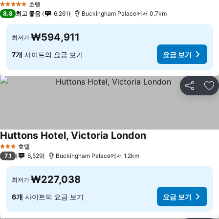
요금 보기
호텔
5 성급
8.8
최고 좋음
6,261
Buckingham Palace에서 0.7km
₩594,911
최저가
7개
사이트의 요금 보기
요금 보기
공유
즐
Huttons Hotel, Victoria London
요금 보기
호텔
3 성급
7.1
6,529
Buckingham Palace에서 1.2km
₩227,038
최저가
6개
사이트의 요금 보기
요금 보기