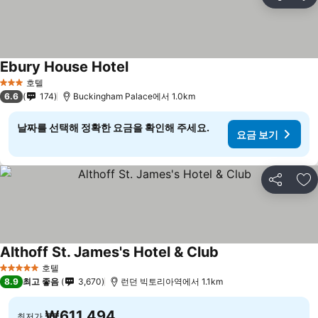
공유
즐
Ebury House Hotel
요금 보기
호텔
3 성급
6.6
174
Buckingham Palace에서 1.0km
날짜를 선택해 정확한 요금을 확인해 주세요.
요금 보기
공유
즐
Althoff St. James's Hotel & Club
요금 보기
호텔
5 성급
8.9
최고 좋음
3,670
런던 빅토리아역에서 1.1km
₩611,494
최저가