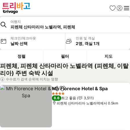
즐겨찾기
로그인
메
여행지
피렌체 산타마리아 노벨라역, 피렌체
체크인/체크아웃
인원 및 객실
날짜 선택
2명, 객실 1개
정렬
필터
지도
피렌체, 피렌체 산타마리아 노벨라역 (피렌체, 이탈
리아) 주변 숙박 시설
수수료가 검색 순위에 미치는 영향
Mh Florence Hotel & Spa
공유
즐겨찾기에 추가
4 성급
8.6
최고 좋음
3,511
피렌체 산타마리아 노벨라역에서 0.5km