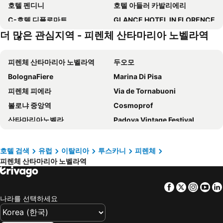
호텔 펜디니
호텔 아들러 카발리에리
C-호텔 디플로마트
GLANCE HOTEL IN FLORENCE
더 많은 관심지역 - 피렌체 산타마리아 노벨라역
Hotel Luxor Florence
호텔 쿠르살 오소니아
호텔 시티
호텔 보카치오
피렌체 산타마리아 노벨라역
두오모
호텔 비갈로
호텔 빌라니
BolognaFiere
Marina Di Pisa
호텔 아테네움
Hotel Duomo Firenze
피렌체 피에라
Via de Tornabuoni
호텔 애틀랜틱 팰리스
C-호텔 암바시아토리
볼로냐 중앙역
Cosmoprof
Hotel Alinari
그랜드 호텔 카부르
산타마리아노벨라
Padova Vintage Festival
호텔 베르치엘리
호텔 누오바 이탈리아
카레지
Fiera di Genova
Globus Urban Hotel
The Social Hub Florence Lavagnini
Port of Genova
베키오 다리
호텔 코스 탄 티니
그랜드 호텔 미네르바
호텔 검색
유럽
이탈리아
투스카니
피렌체
피렌체 산타마리아 노벨라역
Via Gioberti
San Vitale
다이애나 파크 호텔
호텔 델라 시뇨리아
Le terme di Chianciano
Beach 53
C-호텔스 조이
W Florence
Facebook
Twitter
Insta
Yo
Padova Central Station
Corso Italia
호텔 코시모 드 메데치
호텔 아나벨라
나라를 선택하세요
Via XX Settembre
Officina Profumo Farmaceutica di Santa Maria Novella
비조우 호텔
Garibaldi Blu
Mercato Centrale
Museo Novecento
Mh Florence Hotel & Spa
B&B 호텔 피렌체 누오보 팔라조 디 기우스티지아