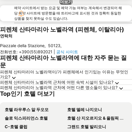
더보기
예약 사이트에서 받는 요금 및 예약 가능 여부는 계속해서 변경되어 해
당 예약 사이트에 방문했을 때 트리바고에 표시된 것과 정확히 동일한
상품을 찾지 못하실 수도 있습니다.
피렌체 산타마리아 노벨라역 (피렌체, 이탈리아)
연락처
Piazzale della Stazione
,
50123
,
전화번호
:
+390(55)892021
|
공식 사이트
피렌체 산타마리아 노벨라역에 대한 자주 묻는 질
문
피렌체 산타마리아 노벨라역이/가 피렌체에서 인기있는 이유는 무엇인
가요?
피렌체 산타마리아 노벨라역 근처에 어떤 숙박 시설이 있나요?
피렌체 산타마리아 노벨라역 근처에 어떤 다른 명소들이 있나요?
Top인기 호텔 더보기
호텔 라우루스 알 두오모
호텔 델레 나지오니
솔로 익스피리언스 호텔
호텔 산 지오르지오 & 올림픽 피렌체
C-호텔 클럽
그랜드 호텔 발리오니