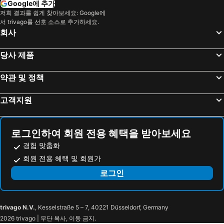
Google에 추가
Il Prato
Piazza Ognissanti
저희 결과를 쉽게 찾아보세요: Google에
바바리아
로지아 피오렌티나
서 trivago를 선호 소스로 추가하세요.
Palazzo Antinori
The Westin Excelsior
호텔 팔라초 베키오
호텔 스파다이
회사
Basilica of St Lawrence
Museo Marino Marini
호텔 드 라 빌르
Numa Florence Fiore
당사 제품
Chiesa dei Santi Michele e Gaetano
Firenze Expo Congress SPA
호텔 벨라 피렌체
Hotel Art Atelier
Fortezza da Basso
San Lorenzo Market
호텔 에스터
호텔 메디치
약관 및 정책
Mercato di San Lorenzo
La Rinascente
호텔 피오리타
빌라 올미 피렌체
고객지원
Via Por Santa Maria
Via del Corso
C-Hotels The Style Florence
M.g.g.
Mezzavalle
Peep Ausa
Residenza Millennium
JR Hotels Hermes Firenze
Arche Scaligere
Porta Borsari
레 카메레 데이 콘티
메리스 하우스
로그인하여 회원 전용 혜택을 받아보세요
Palazzo Vecchio
Porto Santo Stefano
호텔 몬트레알
Hotel Angelica
경험 맞춤화
Via Roma
Bellaria Igea Marina Lido
회원 전용 혜택 및 회원가
아스트리드 호텔
Hotel Beatrice
Rafting Marmore
La Secca
로그인
릴리움 호텔
이탈리아나 호텔 플로렌스
Galleria Cavour
Gaibanella
Hotel Alex
Rocco Forte Hotel Savoy
San Giorgio
Le spiagge bianche di Vada
호텔 코롤레
Hotel Nazionale
trivago N.V.
, Kesselstraße 5 – 7, 40221 Düsseldorf, Germany
Hotel Arcadia
Garden Blue
2026 trivago | 무단 복사, 이동 금지.