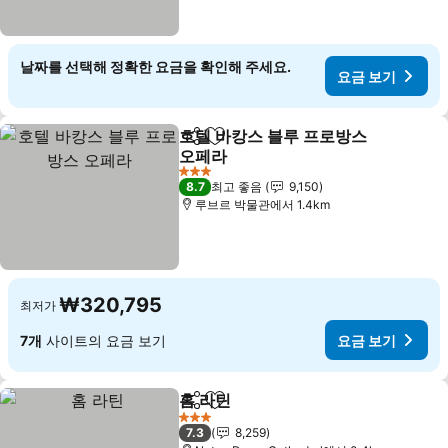
날짜를 선택해 정확한 요금을 확인해 주세요.
요금 보기
호텔 바캉스 블루 프로방스
공유
즐겨찾기에 추가
오페라
3 성급
8.7
최고 좋음
9,150
루브르 박물관에서 1.4km
₩320,795
최저가
7개
사이트의 요금 보기
요금 보기
홈 라틴
공유
즐겨찾기에 추가
3 성급
7.3
8,259