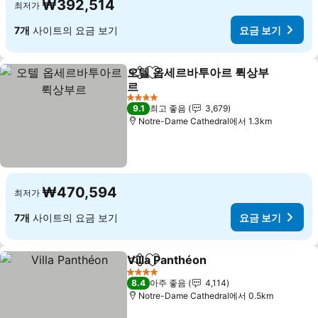
₩392,514
최저가
7개
사이트의 요금 보기
요금 보기
오텔 옵세르바투아르 뤽상부
공유
즐겨찾기에 추가
르
4 성급
9.1
최고 좋음
3,679
Notre-Dame Cathedral에서 1.3km
₩470,594
최저가
7개
사이트의 요금 보기
요금 보기
Villa Panthéon
공유
즐겨찾기에 추가
4 성급
8.4
아주 좋음
4,114
Notre-Dame Cathedral에서 0.5km