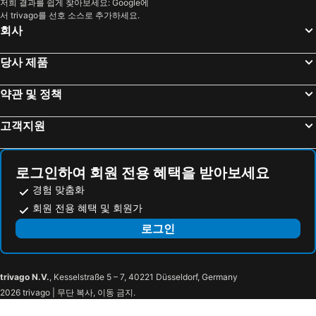
3rd district Temple
Sentier Metro Station
저희 결과를 쉽게 찾아보세요: Google에
Hôtel Mistral
호텔 나폴레옹
서 trivago를 선호 소스로 추가하세요.
7th district Palais Bourbon
Palace of Discovery
Hôtel Londres et New York - Teritoria
Novotel Paris 20 Belleville
회사
Paris Expo Porte de Versailles
Gare de Neuilly - Porte Maillot Metro Station
Hôtel Paris Louvre Opéra
호텔 듀케누 에펠
당사 제품
Gare de Marne-la-Vallée Chessy
Cité Metro Station
Le Parisis Paris Tour Eiffel
121 파리 호텔
Les Halles
몽파르나스
호텔 프랑스 루브르
호텔 펠리시엥 바이 엘레강시아
약관 및 정책
Gare de l'Est
Le Bristol
Hotel Floride Etoile
La Dépendance
고객지원
샹젤리제
Bel-Air Metro Station
호텔 레 담 뒤 판테온
오텔 드 그랑 옴므
Stade de France
La Défense
그랜드 호텔 생 미셸
오텔 드 상리
Airport Beauvais-Tillé
Panthéon
호텔 디자인 소르본
셀렉트 호텔 - 리브 고슈
로그인하여 회원 전용 혜택을 받아보세요
Chapelle
La Sorbonne
Hotel Grand Coeur Latin
호텔 클로드 버나드 세인트 저메인
경험 맞춤화
Le Coupe-Chou
Place de la Sorbonne
회원 전용 혜택 및 회원가
르 라피 블랑
Korner Sorbonne
Boulevard Saint-Michel
St-Etienne-du-Mont
로그인
Hotel WYLD Saint Germain
오텔 레 뷸 드 파리
Quartier Latin
Sorbonne
Hotel Trianon Rive Gauche
Hotel Atmospheres
National Museum of the Middle Ages
Maubert-Mutualité Metro Station
호텔 센트럴 생 제르맹
오텔 드 수에즈
trivago N.V.
, Kesselstraße 5 – 7, 40221 Düsseldorf, Germany
Cluny - La Sorbonne Metro Station
Odéon Théâtre de l'Europe
Hotel du College de France
호텔 마리냥
2026 trivago | 무단 복사, 이동 금지.
Val-de-Grâce
Jardin du Luxembourg
Waldorf Astoria Versailles - Trianon Palace
Mercure Paris Levallois Perret