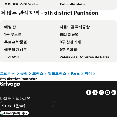
호텔 투리스메 애비뉴
Splendid Hotel
더 많은 관심지역 - 5th district Panthéon
Auteuil Tour Eiffel
Princesse Caroline
Hôtel Clémence
Le Royal Monceau - Raffles Paris
에펠 탑
샤를드골 국제공항
오텔 라 콩테스
Mercure Paris Montparnasse Pasteur
1구 루브르
파리 리옹역
Hotel Montparnasse Alesia
팀호텔 오페라 마들렌
루브르 박물관
8구 샹젤리제
드로잉 호텔
호텔 바캉스 블루 프로방스 오페라
에투알 개선문
9구 오페라
노보텔 파리 샹트르 갸르 몽파르나스
St Christopher's Inn Paris - Gare du Nord
파리북역
Palais des Congrès de Paris
Eklo Paris Expo Porte de Versailles
Hotel Eden
Disneyland Paris
5th district Panthéon
호텔 파리 루이 블랑
Les Jardins du Marais
6th district Luxembourg
St Lazare Train station
Hotel Berne Opera
베스트 웨스턴 호텔 론세레이 오페라
호텔 검색
유럽
프랑스
일드프랑스
Paris
파리
5th district Panthéon
2nd district la Bourse
몽파르나스 기차역
호텔 이타츠-우니스 오페라
이비스 스타일스 파리 가르 드 레스트 샤토 랑돈
15th district Vaugirard
Réaumur - Sébastopol Metro Station
호텔 페르텔 에투알
호텔 페이리스 오페라
Facebook
Twitter
Insta
Yo
Four wheels under one umbrella
Champs-Élysées - Clemenceau Metro Station
빌라 로얄
호텔 엘리사 룩셈부르크
나라를 선택하세요
Gare du Nord Metro Station
Montmartre
아발론 호텔 파리 가르 뒤 노르
ibis Budget Paris Coeur d'Orly Airport
파리 이탈리아광장
르 마레
파리 프랑스
호텔 알리송
Google에 추가