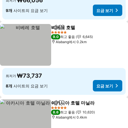
₩66,056
최저가
9개
사이트의 요금 보기
요금 보기
비베레 호텔
공유
즐겨찾기에 추가
5 성급
9.0
최고 좋음
6,645
Alabang에서 0.2km
₩73,737
최저가
8개
사이트의 요금 보기
요금 보기
아카시아 호텔 마닐라
공유
즐겨찾기에 추가
5 성급
8.6
최고 좋음
10,620
Alabang에서 0.4km