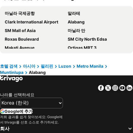
Manila Prince Hotel
펄 가든 호텔
마닐라 국제공항
말라테
베이뷰 파크 호텔 마닐라
트로피카나 스위트
Clark International Airport
Alabang
Airo Hotel Manila
City Garden Grand Hotel
SM Mall of Asia
마닐라 만
Hotel Okura Manila at Newport World Resorts
Grand Westside Manila Bay
Roxas Boulevard
SM City North Edsa
Holiday Inn Express Manila Newport City by IHG
Hyatt Regency Manila, City of Dreams
Makati Avenue
Ortigas MRT 3
City of Dreams - Nobu Hotel Manila
Dusit Thani Manila
Baclaran Church
Gil Puyat LRT 1
Edsa Shangri-La, Manila
One Pacific Place Serviced Residences
Intramuros
Vito Cruz LRT Station
Eurotel Pedro Gil
Sheraton Manila Hotel at Newport World Resorts
호텔 검색
아시아
필리핀
Luzon
Metro Manila
Muntinlupa
Alabang
SM Megamall Ortigas Center
Ermita
Rosh Hotel
뉴 월드 마카타이 호텔
Manila Cathedral
Cubao
Hotel101 - Manila
아멜리 호텔 마닐라
Facebook
Twitter
Insta
Yo
Subic Bay International Airport
SM Sucat Mall
센추리 파크 호텔
골든 피닉스 호텔 마닐라
나라를 선택하세요
Zoobic
Macapagal Boulevard
Bayprime Hotel
더 마닐라 호텔
Baclaran LRT 1
Manila American Cemetery and Memorial
Hotel101 - Fort
시티 가든 호텔 마카티
Google에 추가
Taft MRT 3
Libertad LRT 1
저희 결과를 쉽게 찾아보세요: Google에
I'M Hotel
Y2 Residence Hotel
서 trivago를 선호 소스로 추가하세요.
Cultural Center of the Philippines
SMX Convention Center
아카시아 호텔 마닐라
마닐라 메리어트 호텔
회사