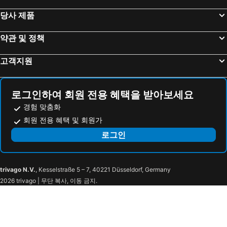
Ayala MRT 3
Magallanes MRT 3
Quest Plus Filinvest City Manila
Conrad Manila
당사 제품
Chino Roces Avenue
Buendia MRT 3
마이다스 호텔 & 카지노
카바얀 호텔
Power Plant Mall
Paseo de Roxas
Savea Bay City Manila
더 헤리티지 호텔 마닐라
약관 및 정책
World Trade Center Metro Manila
Rizal Memorial Stadium
리잘 파크 호텔
Seda Residences Makati
고객지원
Gilmore LRT 2
J Ruiz LRT 2
Somerset Alabang Manila
비베레 호텔
Baloy Beach
Pundaquit
Vivere
Parque España Residence Hotel Managed by HII
North Ave MRT 3
Balintawak LRT 1
타이탄 콘도 앳 엔트라타 알라방
The Bellevue Manila
로그인하여 회원 전용 혜택을 받아보세요
Bambang LRT 1
Vito Cruz Street
아주미 부티크 호텔
Hop Inn Hotel Alabang Manila
경험 맞춤화
Palasyo ng Malakanyang
Divisoria Market
회원 전용 혜택 및 회원가
B 호텔
The Excelsior Hotel
TriNoma
로그인
Hotel Dreamworld Las Pinas
유로텔 라스 피나스
Purple Tree Bed & Breakfast
DG Grami Hotel
호텔 소고 산 페드로
Brittany Hotel Villar City
trivago N.V.
, Kesselstraße 5 – 7, 40221 Düsseldorf, Germany
The Mermaid At Azure
Azure Tropical Paradise
2026 trivago | 무단 복사, 이동 금지.
F1 Hotel Manila BGC
Goodstay At Sea Residences
호텔 소고 파사이 로톤다
Luxor Suites
Red Planet Makati Amorsolo
Birch Tower Harbour Escape Deluxe