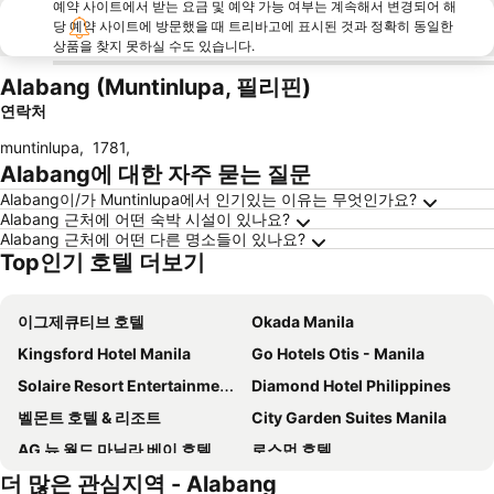
예약 사이트에서 받는 요금 및 예약 가능 여부는 계속해서 변경되어 해
당 예약 사이트에 방문했을 때 트리바고에 표시된 것과 정확히 동일한
상품을 찾지 못하실 수도 있습니다.
Alabang (Muntinlupa, 필리핀)
연락처
muntinlupa
,
1781
,
Alabang에 대한 자주 묻는 질문
Alabang이/가 Muntinlupa에서 인기있는 이유는 무엇인가요?
Alabang 근처에 어떤 숙박 시설이 있나요?
Alabang 근처에 어떤 다른 명소들이 있나요?
Top인기 호텔 더보기
이그제큐티브 호텔
Okada Manila
Kingsford Hotel Manila
Go Hotels Otis - Manila
Solaire Resort Entertainment City
Diamond Hotel Philippines
벨몬트 호텔 & 리조트
City Garden Suites Manila
AG 뉴 월드 마닐라 베이 호텔
로스먼 호텔
더 많은 관심지역 - Alabang
Savoy Hotel Manila
Manila Lotus Hotel