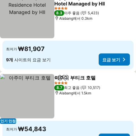
공유
즐겨찾기에 추가
Hotel Managed by HII
4 성급
8.3
아주 좋음
5,423
Alabang에서 0.3km
₩81,907
최저가
9개
사이트의 요금 보기
요금 보기
아주미 부티크 호텔
공유
즐겨찾기에 추가
4 성급
8.7
최고 좋음
10,517
Alabang에서 1.5km
인기 만점
₩54,843
최저가