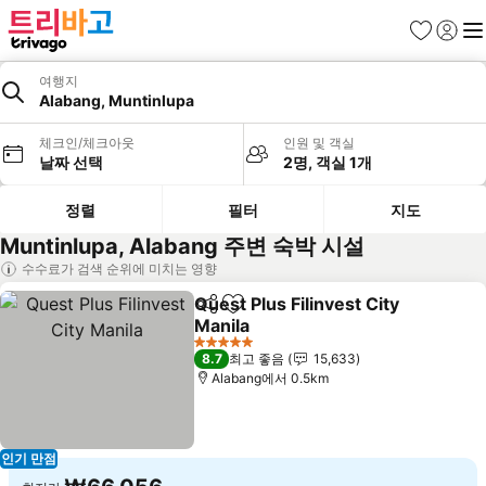
즐겨찾기
로그인
메
여행지
Alabang, Muntinlupa
체크인/체크아웃
인원 및 객실
날짜 선택
2명, 객실 1개
정렬
필터
지도
Muntinlupa, Alabang 주변 숙박 시설
수수료가 검색 순위에 미치는 영향
Quest Plus Filinvest City
공유
즐겨찾기에 추가
Manila
5 성급
8.7
최고 좋음
15,633
Alabang에서 0.5km
인기 만점