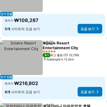
인기 만점
₩108,287
최저가
5개
사이트의 요금 보기
요금 보기
Solaire Resort
공유
즐겨찾기에 추가
Entertainment City
5 성급
9.1
최고 좋음
22,789
Alabang에서 13.2km
인기 만점
₩216,802
최저가
8개
사이트의 요금 보기
요금 보기
코파카바나 아파트먼트 호텔