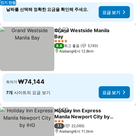
인기 만점
날짜를 선택해 정확한 요금을 확인해 주세요.
요금 보기
Grand Westside Manila
공유
즐겨찾기에 추가
Bay
4 성급
8.6
최고 좋음
5,193
Alabang에서 12.8km
₩74,144
최저가
7개
사이트의 요금 보기
요금 보기
Holiday Inn Express
공유
즐겨찾기에 추가
Manila Newport City by
IHG
3 성급
7.1
22,065
Alabang에서 11.3km