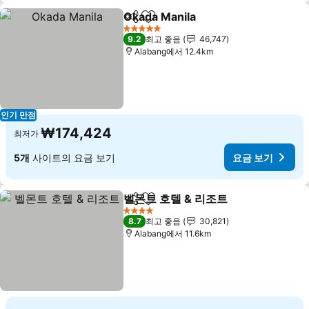
Okada Manila
공유
즐겨찾기에 추가
5 성급
9.2
최고 좋음
46,747
Alabang에서 12.4km
인기 만점
₩174,424
최저가
5개
사이트의 요금 보기
요금 보기
벨몬트 호텔 & 리조트
공유
즐겨찾기에 추가
4 성급
8.7
최고 좋음
30,821
Alabang에서 11.6km