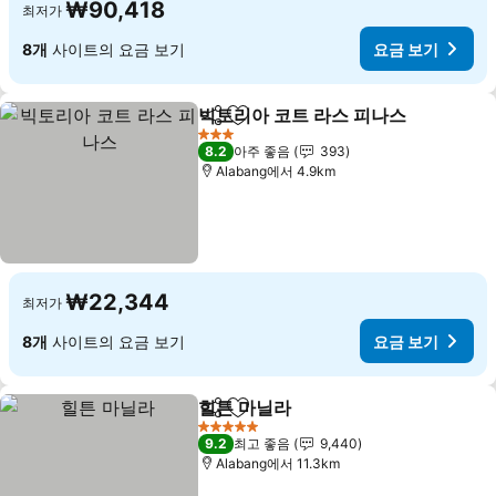
₩90,418
최저가
8개
사이트의 요금 보기
요금 보기
빅토리아 코트 라스 피나스
공유
즐겨찾기에 추가
3 성급
8.2
아주 좋음
393
Alabang에서 4.9km
₩22,344
최저가
8개
사이트의 요금 보기
요금 보기
힐튼 마닐라
공유
즐겨찾기에 추가
5 성급
9.2
최고 좋음
9,440
Alabang에서 11.3km