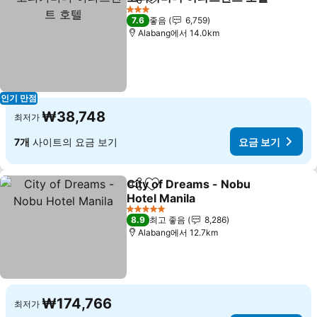
공유
즐겨찾기에 추가
3 성급
7.6
좋음
6,759
Alabang에서 14.0km
인기 만점
₩38,748
최저가
7개
사이트의 요금 보기
요금 보기
City of Dreams - Nobu
공유
즐겨찾기에 추가
Hotel Manila
5 성급
8.9
최고 좋음
8,286
Alabang에서 12.7km
₩174,766
최저가