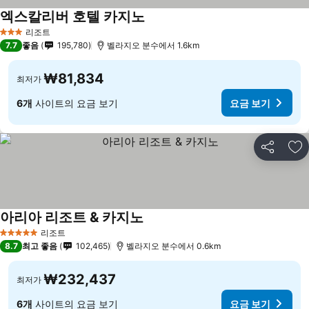
엑스칼리버 호텔 카지노
요금 보기
리조트
3 성급
7.7
좋음
195,780
벨라지오 분수에서 1.6km
₩81,834
최저가
6개
사이트의 요금 보기
요금 보기
공유
즐
아리아 리조트 & 카지노
요금 보기
리조트
5 성급
8.7
최고 좋음
102,465
벨라지오 분수에서 0.6km
₩232,437
최저가
6개
사이트의 요금 보기
요금 보기