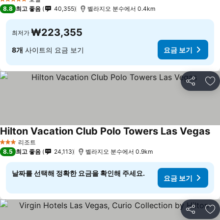
5 성급
8.8
최고 좋음
40,355
벨라지오 분수에서 0.4km
₩223,355
최저가
8개
사이트의 요금 보기
요금 보기
공유
즐
Hilton Vacation Club Polo Towers Las Vegas
요
리조트
3 성급
8.5
최고 좋음
24,113
벨라지오 분수에서 0.9km
날짜를 선택해 정확한 요금을 확인해 주세요.
요금 보기
공유
즐