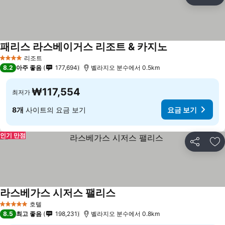
공유
즐
패리스 라스베이거스 리조트 & 카지노
요금 보기
리조트
4 성급
8.2
아주 좋음
177,694
벨라지오 분수에서 0.5km
₩117,554
최저가
8개
사이트의 요금 보기
요금 보기
인기 만점
공유
즐
라스베가스 시저스 팰리스
요금 보기
호텔
5 성급
8.5
최고 좋음
198,231
벨라지오 분수에서 0.8km