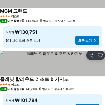
MGM 그랜드
요금 보기
리조트
4 성급
8.4
아주 좋음
144,593
벨라지오 분수에서 1.3km
₩130,751
최저가
6개
사이트의 요금 보기
요금 보기
공유
즐
플래닛 할리우드 리조트 & 카지노
요금 보기
리조트
4 성급
8.3
아주 좋음
141,210
벨라지오 분수에서 0.7km
₩101,784
최저가