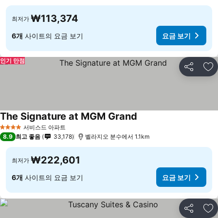
₩113,374
최저가
6개
사이트의 요금 보기
요금 보기
인기 만점
공유
즐
The Signature at MGM Grand
요금 보기
서비스드 아파트
4 성급
8.9
최고 좋음
33,178
벨라지오 분수에서 1.1km
₩222,601
최저가
6개
사이트의 요금 보기
요금 보기
공유
즐