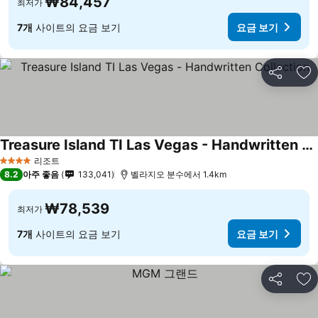
₩84,457
최저가
7개
사이트의 요금 보기
요금 보기
공유
즐
Treasure Island TI Las Vegas - Handwritten Collection
요금 보기
리조트
4 성급
8.2
아주 좋음
133,041
벨라지오 분수에서 1.4km
₩78,539
최저가
7개
사이트의 요금 보기
요금 보기
공유
즐