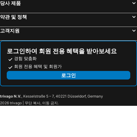
당사 제품
ISC WEST
INTEROP LAS VEGAS
SpringHill Suites by Marriott Las Vegas Airport
Fairfield Inn & Suites Las Vegas Northwest
INTERNATIONAL VISION EXPO - LAS VEGAS
INTERNATIONAL SIGN EXPO
Motel 6 Las Vegas, NV - Strip
Santa Fe Station Hotel & Casino
약관 및 정책
BalloonaPalooza
The Colosseum at Caesars Palace
JW 메리어트 라스 베가스 리조트 & 스파
선셋 스테이션 호텔 앤드 카지노
고객지원
Marjorie Barrick Museum
Adventuredome Theme Park
1-bd @ Ballys Las Vegas Hotel & Casino
The Vanderpump Las Vegas Hotel & Casino - A Caesars Rewards Destination
Aviation Nation Las Vegas Air Show
Valley of Fire State Park
Sapphire
Jet Luxury At The Vdara Condo
Harmony Borax Interpretive Trail
V Theatre
더 캐리지 하우스
미라지 리조트 & 카지노
로그인하여 회원 전용 혜택을 받아보세요
Inspirada
Zabriskie Point
MGM Vegas Signature Suites Collection
노마드 라스베이거스
경험 맞춤화
회원 전용 혜택 및 회원가
The Platinum Hotel
럭셔리 스위트 인터내셔널 앳 더 시그니처
로그인
Hilton Garden Inn Las Vegas City Center
더블트리 바이 힐튼 호텔 라스 베가스 에어포트
Hampton Inn & Suites Las Vegas Convention Center
라킨타 인 라스베이거스 에어포트
OYO Oasis Motel Las Vegas I-15
Staybridge Suites Las Vegas - Stadium District By Ihg
trivago N.V.
, Kesselstraße 5 – 7, 40221 Düsseldorf, Germany
Quality Inn Key Largo Casino
엠버시 스위트 라스 베가스
2026 trivago | 무단 복사, 이동 금지.
Arizona Charlie's Boulder
Residence Inn by Marriott Las Vegas Airport