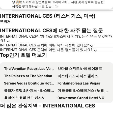
당 예약 사이트에 방문했을 때 트리바고에 표시된 것과 정확히 동일한
상품을 찾지 못하실 수도 있습니다.
INTERNATIONAL CES (라스베가스, 미국)
연락처
INTERNATIONAL CES에 대한 자주 묻는 질문
INTERNATIONAL CES이/가 라스베가스에서 인기있는 이유는 무엇인가
요?
INTERNATIONAL CES 근처에 어떤 숙박 시설이 있나요?
INTERNATIONAL CES 근처에 어떤 다른 명소들이 있나요?
Top인기 호텔 더보기
The Venetian Resort Las Vegas
브다라 스위트 바이 에어패즈
The Palazzo at The Venetian
라스베가스 시저스 팰리스
Serene Vegas Boutique Hotel Las Vegas
Fontainebleau Las Vegas
플라자 호텔 & 카지노 - 라스베이거스
더 버클리 라스베이거스 (노 리조트 피)
올리언스 호텔 앤드 카지노
Downtown Grand Hotel & Casino
더 많은 관심지역 - INTERNATIONAL CES
Residence Inn By Marriott Las Vegas Stadium Area
Residence Inn by Marriott Las Vegas Convention Center
더 링크 호텔 & 카지노
메인 스트리트 스테이션 호텔, 카지노 앤드 브루어리