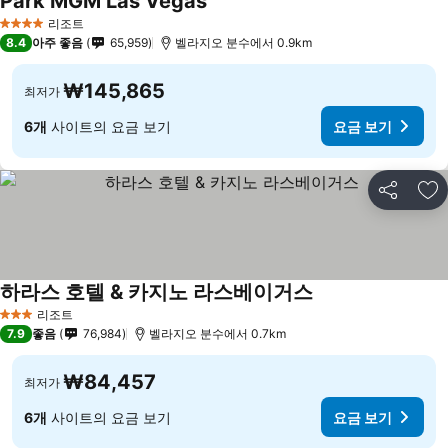
Park MGM Las Vegas
요금 보기
리조트
4 성급
8.4
아주 좋음
65,959
벨라지오 분수에서 0.9km
₩145,865
최저가
6개
사이트의 요금 보기
요금 보기
공유
즐
하라스 호텔 & 카지노 라스베이거스
요금 보기
리조트
3 성급
7.9
좋음
76,984
벨라지오 분수에서 0.7km
₩84,457
최저가
6개
사이트의 요금 보기
요금 보기