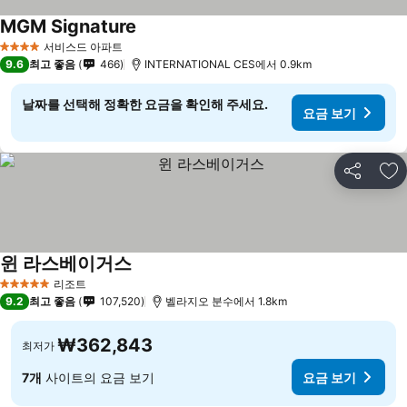
MGM Signature
요금 보기
서비스드 아파트
4 성급
9.6
최고 좋음
466
INTERNATIONAL CES에서 0.9km
날짜를 선택해 정확한 요금을 확인해 주세요.
요금 보기
공유
즐
윈 라스베이거스
요금 보기
리조트
5 성급
9.2
최고 좋음
107,520
벨라지오 분수에서 1.8km
₩362,843
최저가
7개
사이트의 요금 보기
요금 보기