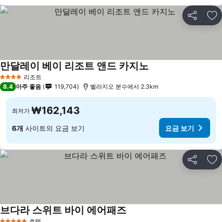
공유
즐
만달레이 베이 리조트 앤드 카지노
요금 보기
리조트
4 성급
8.4
아주 좋음
119,704
벨라지오 분수에서 2.3km
₩162,143
최저가
6개
사이트의 요금 보기
요금 보기
공유
즐
브다라 스위트 바이 에어패즈
요금 보기
호텔