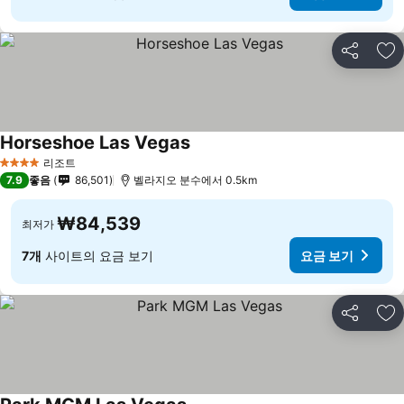
공유
즐
Horseshoe Las Vegas
요금 보기
리조트
4 성급
7.9
좋음
86,501
벨라지오 분수에서 0.5km
₩84,539
최저가
7개
사이트의 요금 보기
요금 보기
공유
즐