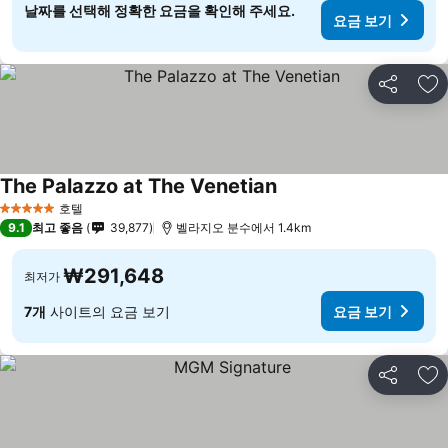
날짜를 선택해 정확한 요금을 확인해 주세요.
요금 보기
공유
즐
The Palazzo at The Venetian
요금 보기
호텔
5 성급
9.1
최고 좋음
39,877
벨라지오 분수에서 1.4km
₩291,648
최저가
7개
사이트의 요금 보기
요금 보기
공유
즐