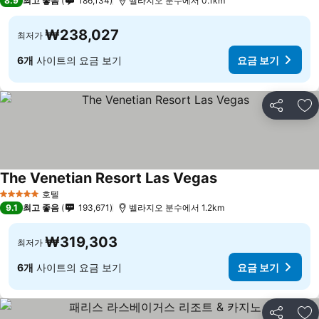
8.9
최고 좋음
186,134
벨라지오 분수에서 0.1km
₩238,027
최저가
6개
사이트의 요금 보기
요금 보기
공유
즐
The Venetian Resort Las Vegas
요금 보기
호텔
5 성급
9.1
최고 좋음
193,671
벨라지오 분수에서 1.2km
₩319,303
최저가
6개
사이트의 요금 보기
요금 보기