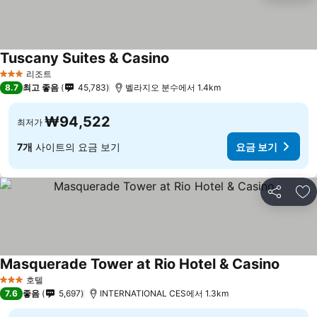
Tuscany Suites & Casino
요금 보기
리조트
3 성급
8.7
최고 좋음
45,783
벨라지오 분수에서 1.4km
₩94,522
최저가
7개
사이트의 요금 보기
요금 보기
공유
즐
Masquerade Tower at Rio Hotel & Casino
요금 
호텔
3 성급
7.6
좋음
5,697
INTERNATIONAL CES에서 1.3km