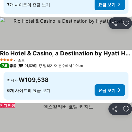
7개
사이트의 요금 보기
요금 보기
공유
즐
Rio Hotel & Casino, a Destination by Hyatt Hotel.
요금 보기
리조트
4 성급
7.5
좋음
91,826
벨라지오 분수에서 1.0km
₩109,538
최저가
6개
사이트의 요금 보기
요금 보기
인기 만점
공유
즐