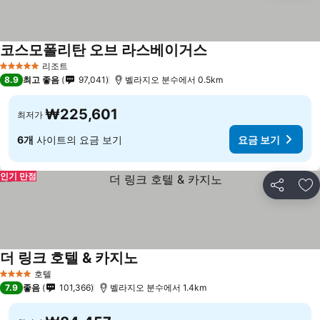
코스모폴리탄 오브 라스베이거스
요금 보기
리조트
5 성급
8.9
최고 좋음
97,041
벨라지오 분수에서 0.5km
₩225,601
최저가
6개
사이트의 요금 보기
요금 보기
인기 만점
공유
즐
더 링크 호텔 & 카지노
요금 보기
호텔
4 성급
7.9
좋음
101,366
벨라지오 분수에서 1.4km