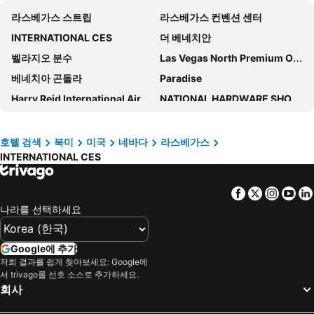
라스베가스 스트립
라스베가스 컨벤션 센터
메리어츠 그랜드 샤토
베스트 웨스턴 플러스 헨더슨 호텔
INTERNATIONAL CES
더 베네치안
실버 세븐스 호텔 앤드 카지노
Boulder Station Hotel and Casino
벨라지오 분수
Las Vegas North Premium Outlets
Fairfield by Marriott Inn & Suites Las Vegas Stadium Area
Spark By Hilton Las Vegas Airport
베네치아 곤돌라
Paradise
OYO Hotel and Casino Las Vegas
Ellis Island Hotel Casino & Brewery
Harry Reid International Airport
NATIONAL HARDWARE SHOW WITH LAWN & GARDEN WORLD
홈우드 스위트 바이 힐튼 라스베이거스 에어포트
La Quinta Inn & Suites by Wyndham Las Vegas Red Rock
IBIE
Rio Las Vegas
Best Western Plus Casino Royale - Center Strip
더 웨스틴 라스베이거스 호텔 & 스파
트레저 아일랜드
프리몬트 스트리트 익스피어리언스
Hilton Garden Inn Las Vegas Strip South
레지던스 인 바이 메리어트 라스베이거스 휴스 센터
호텔 검색
북미
미국
네바다
라스베가스
INTERNATIONAL CES
다운타운
DMA
하얏트 플레이스 라스베이거스
Goroomgo Blue Moon Bhimtal
COSMOPROF NORTH AMERICA
ASD GIFT EXPO
Nirvana Hotel
Red Rock Casino Resort & Spa
Facebook
Twitter
Insta
Yo
ANNUAL CONFERENCE OF U.S. MAYORS
AEE - ADULT ENTERTAINMENT EXPO
Four Queens Hotel and Casino
Masquerade Tower at Rio Hotel & Casino
나라를 선택하세요
SURFACES
STONEXPO - MARMOMACC AMERICAS
캘리포니아 호텔 앤드 카지노
Holiday Inn Express & Suites Henderson By Ihg
PROJECT LAS VEGAS
NATIONAL HARDWARE SHOW
윈덤 데저트 블루
팰리스 스테이션 호텔 & 카지노
Google에 추가
MOTOR TREND INTERNATIONAL AUTO SHOW / LAS VEGAS
MINEXPO INTERNATIONAL
저희 결과를 쉽게 찾아보세요: Google에
Hotel Apache
엠버시 스위트 바이 힐튼 컨벤션 센터 라스베이거스
서 trivago를 선호 소스로 추가하세요.
LUXURY & PREMIERE
LDI SHOW
Home2 Suites by Hilton Las Vegas Stadium District
AC Hotels by Marriott Las Vegas Symphony Park
회사
LAS VEGAS JEWELRY & WATCH SHOW
ISSA/INTERCLEAN NORTH AMERICA
라스베이거스 메리어트
Homewood Suites by Hilton Las Vegas City Center