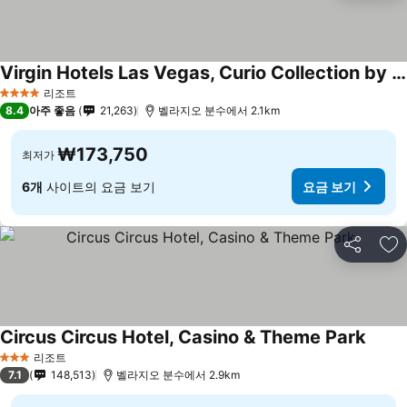
Virgin Hotels Las Vegas, Curio Collection by Hilton
요금 보기
리조트
4 성급
8.4
아주 좋음
21,263
벨라지오 분수에서 2.1km
₩173,750
최저가
6개
사이트의 요금 보기
요금 보기
공유
즐
Circus Circus Hotel, Casino & Theme Park
요금 
리조트
3 성급
7.1
148,513
벨라지오 분수에서 2.9km