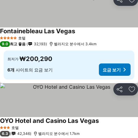
공유
즐
Fontainebleau Las Vegas
요금 보기
호텔
5 성급
9.0
최고 좋음
32,193
벨라지오 분수에서 3.4km
₩200,290
최저가
6개
사이트의 요금 보기
요금 보기
공유
즐
OYO Hotel and Casino Las Vegas
요금 보기
호텔
3 성급
6.3
42,346
벨라지오 분수에서 1.7km