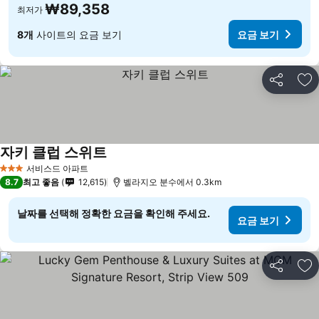
₩89,358
최저가
8개
사이트의 요금 보기
요금 보기
공유
즐
자키 클럽 스위트
요금 보기
서비스드 아파트
3 성급
8.7
최고 좋음
12,615
벨라지오 분수에서 0.3km
날짜를 선택해 정확한 요금을 확인해 주세요.
요금 보기
공유
즐