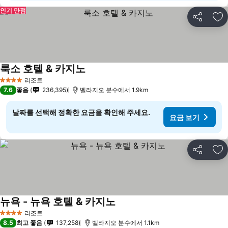
인기 만점
공유
즐
룩소 호텔 & 카지노
요금 보기
리조트
4 성급
7.6
좋음
236,395
벨라지오 분수에서 1.9km
날짜를 선택해 정확한 요금을 확인해 주세요.
요금 보기
공유
즐
뉴욕 - 뉴욕 호텔 & 카지노
요금 보기
리조트
4 성급
8.5
최고 좋음
137,258
벨라지오 분수에서 1.1km