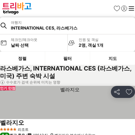
즐겨찾기
로그인
메
여행지
INTERNATIONAL CES, 라스베가스
체크인/체크아웃
인원 및 객실
날짜 선택
2명, 객실 1개
정렬
필터
지도
라스베가스, INTERNATIONAL CES (라스베가스,
미국) 주변 숙박 시설
수수료가 검색 순위에 미치는 영향
인기 만점
공유
즐
벨라지오
요금 보기
리조트
5 성급