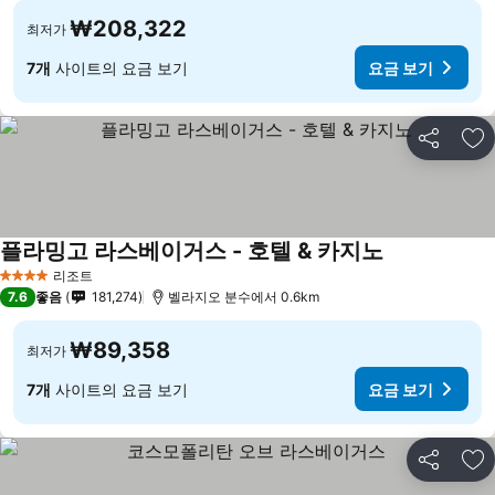
₩208,322
최저가
7개
사이트의 요금 보기
요금 보기
공유
즐
플라밍고 라스베이거스 - 호텔 & 카지노
요금 보기
리조트
4 성급
7.6
좋음
181,274
벨라지오 분수에서 0.6km
₩89,358
최저가
7개
사이트의 요금 보기
요금 보기
공유
즐