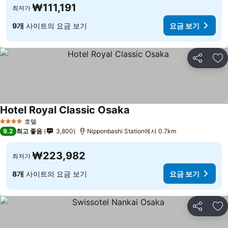
₩111,191
최저가
9개
사이트의 요금 보기
요금 보기
공유
즐
Hotel Royal Classic Osaka
호텔
4 성급
9.2
최고 좋음
3,800
Nipponbashi Station에서 0.7km
₩223,982
최저가
8개
사이트의 요금 보기
요금 보기
공유
즐