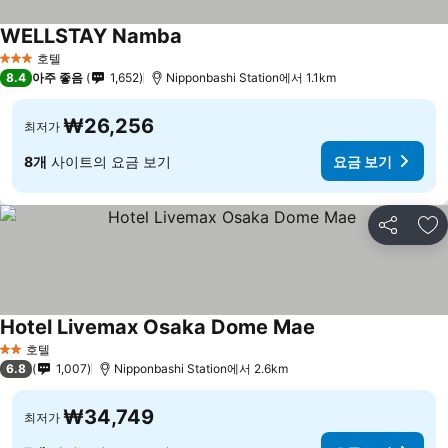
WELLSTAY Namba
호텔
3 성급
8.4
아주 좋음
1,652
Nipponbashi Station에서 1.1km
₩26,256
최저가
8개
사이트의 요금 보기
요금 보기
공유
즐
Hotel Livemax Osaka Dome Mae
호텔
2 성급
6.8
1,007
Nipponbashi Station에서 2.6km
₩34,749
최저가