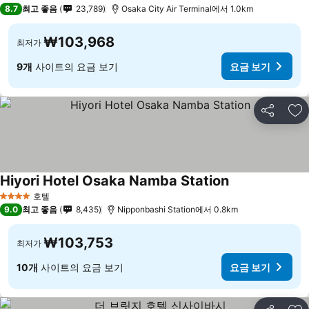
4 성급
8.7
최고 좋음
23,789
Osaka City Air Terminal에서 1.0km
₩103,968
최저가
9개
사이트의 요금 보기
요금 보기
공유
즐
Hiyori Hotel Osaka Namba Station
호텔
4 성급
9.0
최고 좋음
8,435
Nipponbashi Station에서 0.8km
₩103,753
최저가
10개
사이트의 요금 보기
요금 보기