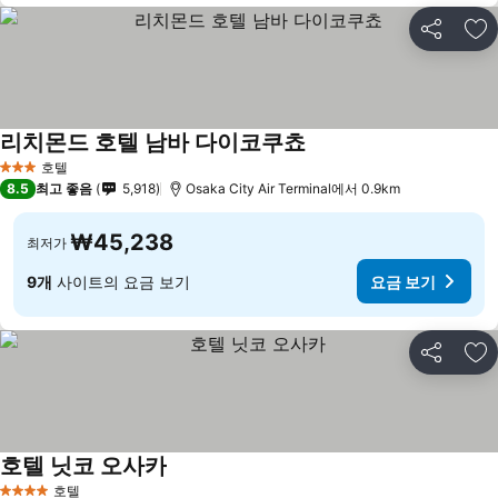
공유
즐
리치몬드 호텔 남바 다이코쿠쵸
호텔
3 성급
8.5
최고 좋음
5,918
Osaka City Air Terminal에서 0.9km
₩45,238
최저가
9개
사이트의 요금 보기
요금 보기
공유
즐
호텔 닛코 오사카
호텔