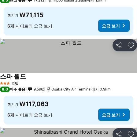
8.5
최고 좋음
17,212
Nipponbashi Station에서 1.0km
₩71,115
최저가
6개
사이트의 요금 보기
요금 보기
공유
즐
스파 월드
호텔
3 성급
8.0
아주 좋음
9,596
Osaka City Air Terminal에서 0.9km
₩117,063
최저가
6개
사이트의 요금 보기
요금 보기