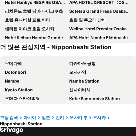
Hotel Hankyu RESPIRE OSAKA
APA HOTEL＆RESORT〈OSAKA NAMBA EKIMAE TOWER〉
리치몬드 호텔 남바 다이코쿠쵸
Sotetsu Grand Fresa Osaka-Namba
호텔 유니버설 포트 비타
호텔 일 쿠오레 남바
쉐라톤 미야코 호텔 오사카
Welina Hotel Premier Osaka Namba
Hotel Keihan Namba Grande
APA Hotel Namba Ekihigashi
더 많은 관심지역 - Nipponbashi Station
남바 오리엔탈 호텔
Osaka Marriott Miyako Hotel
GRAND HOSTEL LDK Osaka Shinsaibashi
Art Hotel Osaka Bay Tower
우메다역
다카마쓰 공항
APA Hotel & Resort Osaka Umeda Eki Tower
Shinsaibashi ARTY Inn
Dotonbori
오사카역
호텔 케이한 유니버설 타워
Dormy Inn Premium Namba Natural Hot Spring
Namba
Namba Station
퍼스트 캐빈 미도스지 남바
Oriental Hotel Universal City
Kyoto Station
신사이바시
이비스 스타일스 오사카 남바
호텔 몬토레 그라스미아 오사카
우메다 스카이빌딩
Kobe Sannomiya Station
Super Hotel Namba Nipponbashi
호텔 브라이턴 시티 오사카 기타하마
유니버셜 스튜디오 재팬
Nipponbashi Station
Onyado Nono Namba Natural Hot Spring
The OneFive Osaka Namba Kuromon
신사이바시역
Sakae Station
Candeo Hotels Osaka Namba
Hotel Forza Osaka Namba Dotonbori
호텔 검색
아시아
일본
킨키
오사카 부
오사카
Nipponbashi Station
교세라 돔 오사카
텐노지역
Candeo Hotels Osaka The Tower
비즈니스 호텔 니세이
오사카성
Nagoya Station
하튼 호텔 니시우메다
APA 호텔 남바-신사이바시