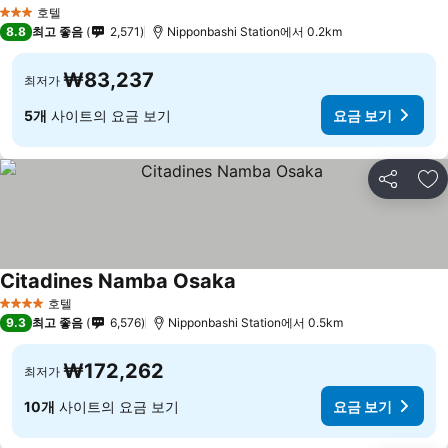
호텔
3 성급
8.8
최고 좋음
2,571
Nipponbashi Station에서 0.2km
₩83,237
최저가
5개
사이트의 요금 보기
요금 보기
공유
즐
Citadines Namba Osaka
호텔
4 성급
9.3
최고 좋음
6,576
Nipponbashi Station에서 0.5km
₩172,262
최저가
10개
사이트의 요금 보기
요금 보기