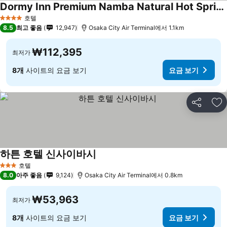
Dormy Inn Premium Namba Natural Hot Spring
호텔
4 성급
8.5
최고 좋음
12,947
Osaka City Air Terminal에서 1.1km
₩112,395
최저가
8개
사이트의 요금 보기
요금 보기
공유
즐
하튼 호텔 신사이바시
호텔
3 성급
8.0
아주 좋음
9,124
Osaka City Air Terminal에서 0.8km
₩53,963
최저가
8개
사이트의 요금 보기
요금 보기