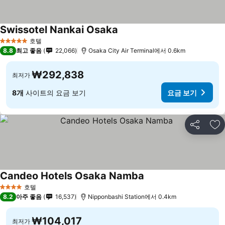
Swissotel Nankai Osaka
호텔
5 성급
8.8
최고 좋음
22,066
Osaka City Air Terminal에서 0.6km
₩292,838
최저가
8개
사이트의 요금 보기
요금 보기
공유
즐
Candeo Hotels Osaka Namba
호텔
4 성급
8.2
아주 좋음
16,537
Nipponbashi Station에서 0.4km
₩104,017
최저가