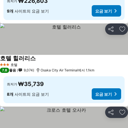
₩226,803
최저가
9개
사이트의 요금 보기
요금 보기
공유
즐
호텔 힐러리스
호텔
3 성급
7.8
좋음
9,074
Osaka City Air Terminal에서 1.1km
₩35,739
최저가
8개
사이트의 요금 보기
요금 보기
공유
즐