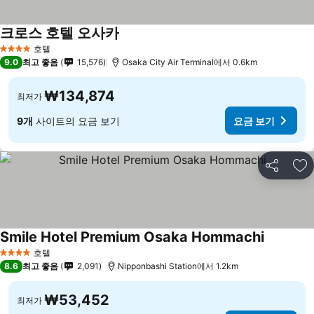
크로스 호텔 오사카
호텔
4 성급
9.0
최고 좋음
15,576
Osaka City Air Terminal에서 0.6km
₩134,874
최저가
9개
사이트의 요금 보기
요금 보기
공유
즐
Smile Hotel Premium Osaka Hommachi
호텔
4 성급
8.6
최고 좋음
2,091
Nipponbashi Station에서 1.2km
₩53,452
최저가