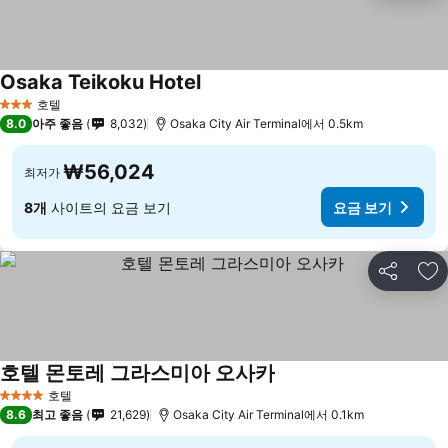
Osaka Teikoku Hotel
호텔
3 성급
8.0
아주 좋음
8,032
Osaka City Air Terminal에서 0.5km
₩56,024
최저가
8개
사이트의 요금 보기
요금 보기
공유
즐
호텔 몬토레 그라스미아 오사카
호텔
4 성급
8.6
최고 좋음
21,629
Osaka City Air Terminal에서 0.1km