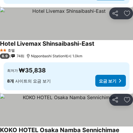
공유
즐
Hotel Livemax Shinsaibashi-East
호텔
2 성급
6.9
748
Nipponbashi Station에서 1.0km
₩35,838
최저가
8개
사이트의 요금 보기
요금 보기
공유
즐
KOKO HOTEL Osaka Namba Sennichimae