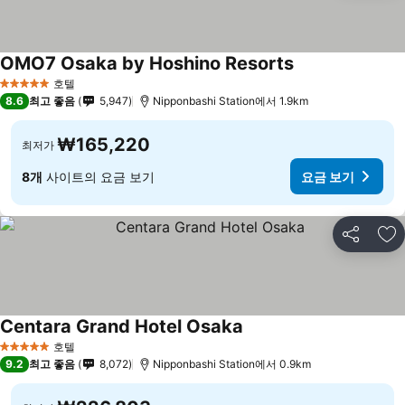
OMO7 Osaka by Hoshino Resorts
호텔
5 성급
8.6
최고 좋음
5,947
Nipponbashi Station에서 1.9km
₩165,220
최저가
8개
사이트의 요금 보기
요금 보기
공유
즐
Centara Grand Hotel Osaka
호텔
5 성급
9.2
최고 좋음
8,072
Nipponbashi Station에서 0.9km