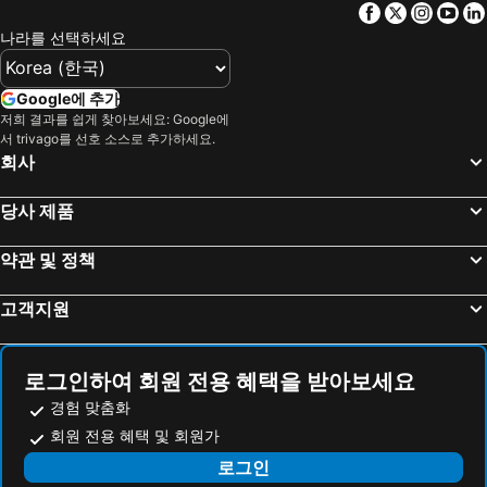
Facebook
Twitter
Insta
Yo
오사카 공항
신오사카역
Hotel Monterey Le Frere Osaka
하튼 호텔 신사이바시
나라를 선택하세요
나고야 국제공항
Kawaramachi Station
Liber Hotel Osaka
Sarasa Hotel Namba
Intex Osaka
Okayama Station
와이즈 캐빈 오사카 난바
Hot Spring Osaka Hinode Hotel Nipponbashi
Google에 추가
주부 공항
International Airport Kansai
저희 결과를 쉽게 찾아보세요: Google에
HOTEL TRAD Replay
Hiyori Hotel Osaka Namba Station
서 trivago를 선호 소스로 추가하세요.
Dynaland Ski Resort
Osaka Castle
호텔 비스치오 오사카 바이 그란비아
신 오사카 서니 스톤 호텔
회사
고베 공항
Bentencho Station
Osaka Teikoku Hotel
더 싱굴라리 호텔 & 스카이스파 앳 유니버설 스튜디오스 재팬™
당사 제품
Arima Onsen
니조성
아크 호텔 오사카 신사이바시 - 루트-인 호텔스 -
karaksa hotel grande Shin-Osaka Tower
Kanayama Station
Suzuka Circuit
Hotel Dans Le Coeur Osaka Umeda
호텔 그란비아 오사카
약관 및 정책
Kuromon Ichiba
Dotonbori
호텔 힐러리스
WELLSTAY Namba
고객지원
Namba Walk
Osaka International Convention Center
Henn na Hotel Express Osaka Namba Nipponbashi
Crystal Exe Nipponbashi
Tenma Station
Nara Station
레지덴셜 호텔 하레 신-오사카
KOKO HOTEL Osaka Namba Sennichimae
Kobe Station
Kiyomizu Gojo Station
Toyoko Inn Osaka Nippombashi Bunraku Gekijo Mae
Kuromon Crystal Hotel
로그인하여 회원 전용 혜택을 받아보세요
Higashiyama
Nagashima Spa Land
Lala Fleur (Adult Only)
Kamon Hotel Namba
경험 맞춤화
Osaka City Air Terminal
Rinku Premium Outlets
회원 전용 혜택 및 회원가
Rex Inn Namba
レックスインなんば
Shijo Station
Gion-Shijo Station
로그인
Maganda (Adult Only)
Kuromon Royal Niponbashi