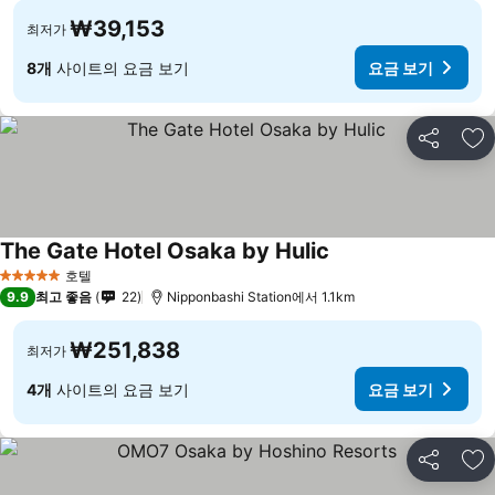
₩39,153
최저가
8개
사이트의 요금 보기
요금 보기
공유
즐
The Gate Hotel Osaka by Hulic
호텔
5 성급
9.9
최고 좋음
22
Nipponbashi Station에서 1.1km
₩251,838
최저가
4개
사이트의 요금 보기
요금 보기
공유
즐