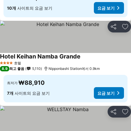
10개
사이트의 요금 보기
요금 보기
공유
즐
Hotel Keihan Namba Grande
호텔
4 성급
8.9
최고 좋음
5,110
Nipponbashi Station에서 0.9km
₩88,910
최저가
7개
사이트의 요금 보기
요금 보기
공유
즐