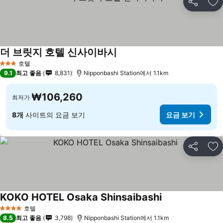
공유
즐
더 브릿지 호텔 신사이바시
호텔
3 성급
9.1
최고 좋음
8,831
Nipponbashi Station에서 1.1km
₩106,260
최저가
8개
사이트의 요금 보기
요금 보기
공유
즐
KOKO HOTEL Osaka Shinsaibashi
호텔
4 성급
8.5
최고 좋음
3,798
Nipponbashi Station에서 1.1km