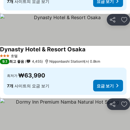
7개
사이트의 요금 보기
요금 보기
공유
즐
Dynasty Hotel & Resort Osaka
호텔
3 성급
9.1
최고 좋음
4,455
Nipponbashi Station에서 0.8km
₩63,990
최저가
7개
사이트의 요금 보기
요금 보기
공유
즐