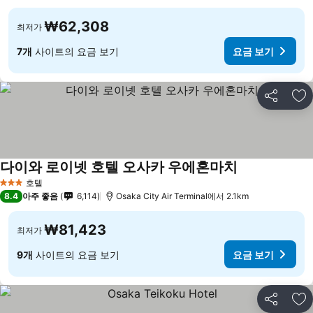
₩62,308
최저가
7개
사이트의 요금 보기
요금 보기
공유
즐
다이와 로이넷 호텔 오사카 우에혼마치
호텔
3 성급
8.4
아주 좋음
6,114
Osaka City Air Terminal에서 2.1km
₩81,423
최저가
9개
사이트의 요금 보기
요금 보기
공유
즐