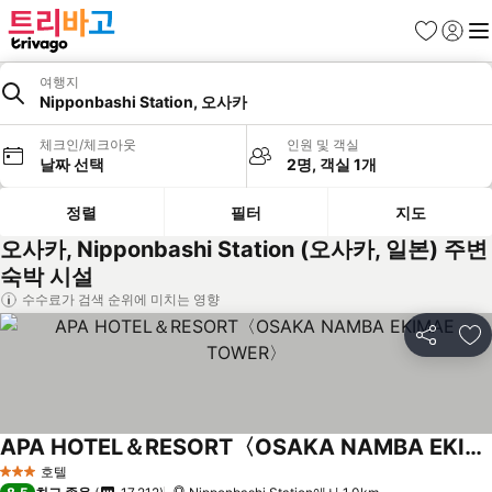
즐겨찾기
로그인
메
여행지
Nipponbashi Station, 오사카
체크인/체크아웃
인원 및 객실
날짜 선택
2명, 객실 1개
정렬
필터
지도
오사카, Nipponbashi Station (오사카, 일본) 주변
숙박 시설
수수료가 검색 순위에 미치는 영향
공유
즐
APA HOTEL＆RESORT〈OSAKA NAMBA EKIMAE TOWER〉
호텔
3 성급