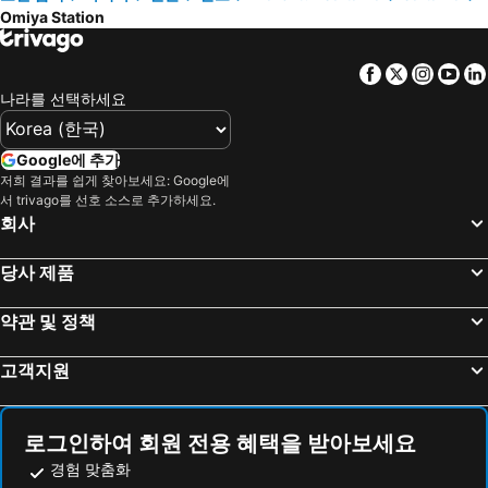
Omiya Station
Shibuya
Tokyo Disneyland
Toyoko Inn Tokyo Akabane-eki Higashi-guchi
HOTEL K VILLAGE
도쿄 국제공항
Shizuoka Station
Daiwa Roynet Hotel Omiya-nishiguchi
토요코인 소카 에키 니시 구치
Facebook
Twitter
Insta
Yo
시나가와역
록본기역
호텔 메트로폴리탄 사이타마-신토신
Hotel New Saitama
나라를 선택하세요
아카사카역
Chiba Station
토요코인 도쿄 아카바네 에키 히가시 구치 이치반 가이
Nishikawaguchi Station Hotel Stay Lounge
가와사키 스테이션 인
하라주쿠역
TOKIO's HOTEL
토코로자와 파크 호텔
Google에 추가
Nippori Station
도쿄 스카이트리
저희 결과를 쉽게 찾아보세요: Google에
Hotel Cadenza Tokyo
Wakoshi Tobu Hotel
서 trivago를 선호 소스로 추가하세요.
Nozawa Onsen Ski Resort
이바라키 공항
도미 인 익스프레스 소카 시티
토요코인 와코 시 에키마에
회사
Nihonbashi Station-Tokyo
에비스역
Toyoko Inn Nishi-kawaguchi-eki
Super Hotel Tokyo Akabane
당사 제품
센소지
Shinyokohama Station
B&B Nagomi
Toyoko Inn Omiya-eki Higashi-guchi
Kinshicho Station
Hatchōbori Metro Station
Royal Pines Hotel Urawa
팰리스 호텔 오미야
약관 및 정책
Fuji-Q Highland
Odaiba
Hatago COEDOYA
Wa Style Tokyo
고객지원
Kawaguchi Lake
Kusatsu Onsen hot spring
eeGee STAY Omiya
Third Place Hotel
Kanda Station
Akasaka Mitsuke Station
마로드 인 오미야
Super Hotel Premier Saitama Omiyaeki Higashiguchi
Shiodome Station
Nakameguro Station
Hotel Trend Omiya
ガーデン・リラ
로그인하여 회원 전용 혜택을 받아보세요
Gotanda Station
Yokohama Station
Super Hotel Saitama Omiya West
아파 호텔 사이타마 신토신 에키-기타
경험 맞춤화