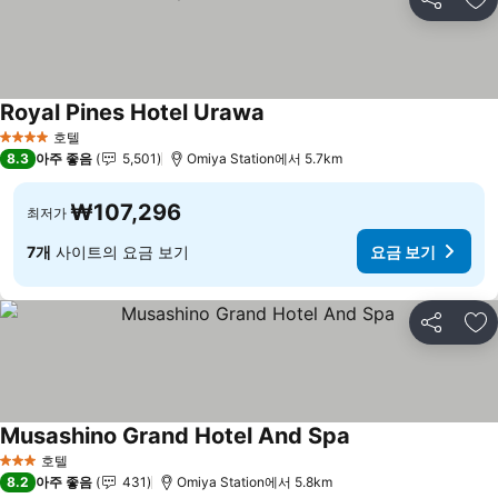
공유
즐
Royal Pines Hotel Urawa
요금 보기
호텔
4 성급
8.3
아주 좋음
5,501
Omiya Station에서 5.7km
₩107,296
최저가
7개
사이트의 요금 보기
요금 보기
공유
즐
Musashino Grand Hotel And Spa
요금 보기
호텔
3 성급
8.2
아주 좋음
431
Omiya Station에서 5.8km