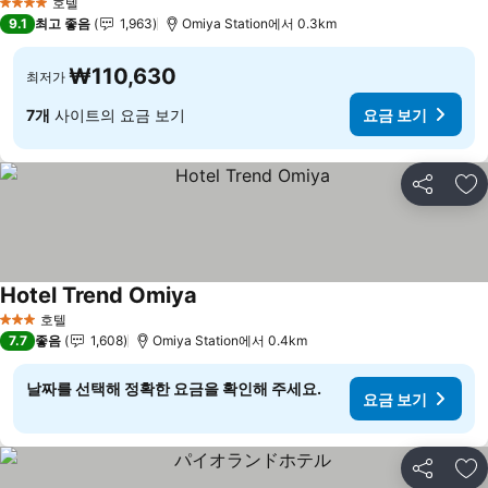
호텔
4 성급
9.1
최고 좋음
1,963
Omiya Station에서 0.3km
₩110,630
최저가
7개
사이트의 요금 보기
요금 보기
공유
즐
Hotel Trend Omiya
요금 보기
호텔
3 성급
7.7
좋음
1,608
Omiya Station에서 0.4km
날짜를 선택해 정확한 요금을 확인해 주세요.
요금 보기
공유
즐