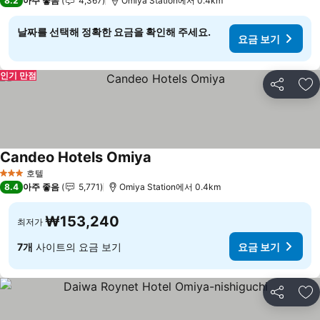
8.2
아주 좋음
4,367
Omiya Station에서 0.4km
날짜를 선택해 정확한 요금을 확인해 주세요.
요금 보기
인기 만점
공유
즐
Candeo Hotels Omiya
요금 보기
호텔
3 성급
8.4
아주 좋음
5,771
Omiya Station에서 0.4km
₩153,240
최저가
7개
사이트의 요금 보기
요금 보기
공유
즐