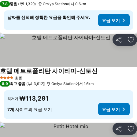
3 성급
7.8
좋음
1,329
Omiya Station에서 0.6km
날짜를 선택해 정확한 요금을 확인해 주세요.
요금 보기
공유
즐
호텔 메트로폴리탄 사이타마-신토신
요금 보기
호텔
4 성급
8.9
최고 좋음
3,912
Omiya Station에서 1.6km
₩113,291
최저가
7개
사이트의 요금 보기
요금 보기
공유
즐