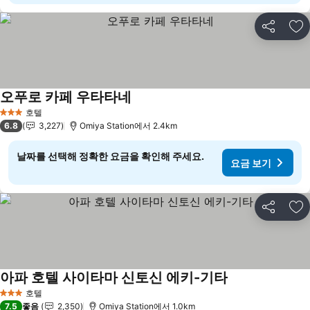
공유
즐
오푸로 카페 우타타네
요금 보기
호텔
3 성급
6.8
3,227
Omiya Station에서 2.4km
날짜를 선택해 정확한 요금을 확인해 주세요.
요금 보기
공유
즐
아파 호텔 사이타마 신토신 에키-기타
요금 보기
호텔
3 성급
7.5
좋음
2,350
Omiya Station에서 1.0km