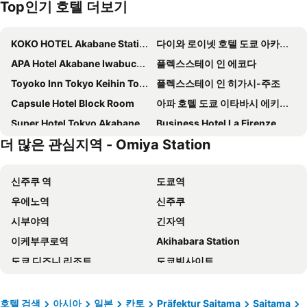
Top인기 호텔 더보기
KOKO HOTEL Akabane Station
다이와 로이넷 호텔 도쿄 아카바네
APA Hotel Akabane Iwabuchi Ekimae
플렉스스테이 인 에코다
Toyoko Inn Tokyo Keihin Tohoku sen Oji eki Kita guchi
플렉스스테이 인 히가시-주조
Capsule Hotel Block Room
아파 호텔 도쿄 이타바시 에키마에
Super Hotel Tokyo Akabane Eki Minamiguchi
Business Hotel La Firenze
더 많은 관심지역 - Omiya Station
Hotel Hilltop
JR-이스트 호텔 메츠 아카바네
스마일 호텔 가와구치
Kawagoe Tobu Hotel
신주쿠 역
도쿄역
Candeo Hotels Omiya
Toyoko Inn Kawaguchi Ekimae
우에노역
신주쿠
FLEXSTAY INN Tokiwadai
Super Hotel Saitama Kawagoe
시부야역
긴자역
토요코인 사이타마 도다 코엔 에키 니시 구치
AKABANEHOLIC HOTEL
이케부쿠로역
Akihabara Station
호텔 라이브맥스 사이타마 아사카에키마에
Toyoko Inn Shiki eki Higashi guchi
도쿄 디즈니 리조트
도쿄빅사이트
Toyoko Inn Saitama Shintoshin
REF Omiya by VESSEL HOTELS
신바시역
아사쿠사역
코코 스테이 니시카와구치 에키마에
토요코인 도쿄 세이부 이케부쿠로 센 히가시 구루메 에키 니시 구치
나리타공항
Makuhari Messe
The Celecton Kitamoto Ekimae
HOTEL LiVEMAX Akabane-Ekimae
호텔 검색
아시아
일본
칸토
Präfektur Saitama
Saitama