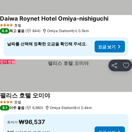
Daiwa Roynet Hotel Omiya-nishiguchi
요금 보기
호텔
4 성급
8.9
최고 좋음
844
Omiya Station에서 0.5km
날짜를 선택해 정확한 요금을 확인해 주세요.
요금 보기
인기 만점
공유
즐
팰리스 호텔 오미야
요금 보기
호텔
4 성급
8.1
아주 좋음
6,960
Omiya Station에서 0.4km
₩96,537
최저가