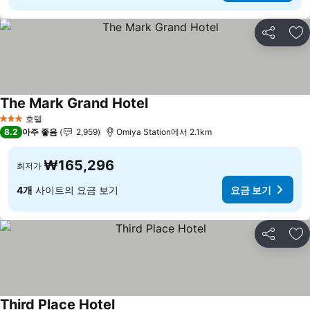
공유
즐
The Mark Grand Hotel
요금 보기
호텔
3 성급
8.2
아주 좋음
2,959
Omiya Station에서 2.1km
₩165,296
최저가
4개
사이트의 요금 보기
요금 보기
공유
즐
Third Place Hotel