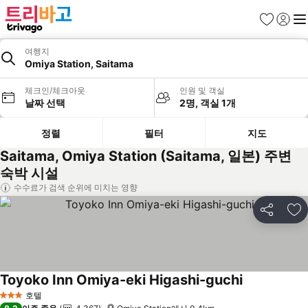
즐겨찾기
로그인
메
여행지
Omiya Station, Saitama
체크인/체크아웃
인원 및 객실
날짜 선택
2명, 객실 1개
정렬
필터
지도
Saitama, Omiya Station (Saitama, 일본) 주변
숙박 시설
수수료가 검색 순위에 미치는 영향
공유
즐
Toyoko Inn Omiya-eki Higashi-guchi
요금 보기
호텔
3 성급