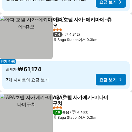
요금 보기
아파 호텔 사가-에키마에-츄
공유
즐겨찾기에 추가
오
요금 보기
3 성급
7.4
4,312
Saga Station에서 0.3km
인기 만점
₩61,174
최저가
7개
사이트의 요금 보기
요금 보기
APA호텔 사가에키-미나미
공유
즐겨찾기에 추가
구치
요금 보기
3 성급
7.6
좋음
4,463
Saga Station에서 0.3km