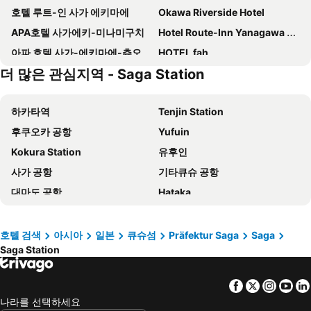
호텔 루트-인 사가 에키마에
Okawa Riverside Hotel
APA호텔 사가에키-미나미구치
Hotel Route-Inn Yanagawa Ekimae
아파 호텔 사가-에키마에-츄오
HOTEL fah
더 많은 관심지역 - Saga Station
TapStay Hotel
Hotel Grande Hagakure
Smile Hotel Fukuoka Okawa
Garden Terrace Saga Hotel & Resorts
하카타역
Tenjin Station
Sagayamato Onsen Hotel Amandi
Idaimae Green Hotel
후쿠오카 공항
Yufuin
KANSEI null 佐賀
KANSEI null SAGA
Kokura Station
유후인
Hotel New Gaea Yanagawa
HOTEL R9 The Yard Kohoku
사가 공항
기타큐슈 공항
타쿠아
HOTEL R9 The Yard Kanzaki
대마도 공항
Hataka
Hotel AZ Saga Yoshinogari
Hotel AZ Saga Ogi
Huis Ten Bosch
Kumamoto Station
Hotel AZ Fukuoka Chikugo
Hotel Avenue Chikugo
오이타 공항
Kurokawa Onsen hot spring
Hotel Elmont
Tatsumi Ryokan
호텔 검색
아시아
일본
큐슈섬
Präfektur Saga
Saga
Saga Station
Canal City Hakata
나가사키 공항
Ryojinyado Tokyoya
Hotel Ryutouen
Nakasu-Kawabata Station
구마모토 공항
Chikumasou
Hotel Marital Sousei Saga
Facebook
Twitter
Insta
Yo
야마구치 우베 공항
Nishitetsu Fukuoka (Tenjin) Station
Yanagawa Business
Business Suncity Ichigokan
나라를 선택하세요