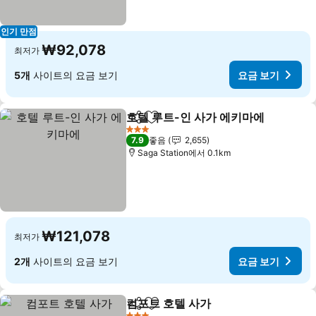
인기 만점
₩92,078
최저가
5개
사이트의 요금 보기
요금 보기
호텔 루트-인 사가 에키마에
공유
즐겨찾기에 추가
3 성급
7.9
좋음
2,655
Saga Station에서 0.1km
₩121,078
최저가
2개
사이트의 요금 보기
요금 보기
컴포트 호텔 사가
공유
즐겨찾기에 추가
요금 보기