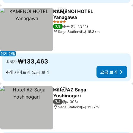
KAMENOI HOTEL
공유
즐겨찾기에 추가
Yanagawa
요금 보기
4 성급
7.9
좋음
1,341
Saga Station에서 15.3km
인기 만점
₩133,463
최저가
4개
사이트의 요금 보기
요금 보기
Hotel AZ Saga
공유
즐겨찾기에 추가
Yoshinogari
요금 보기
7.2
306
Saga Station에서 12.1km