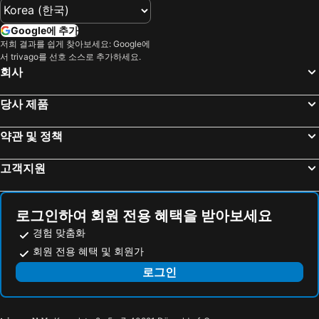
Kagoshima-Chuo Station
Kurume Station
Little Okawood
Marine Messe Fukuoka
미야자키 공항
Google에 추가
Saga Station
Tojinmachi Station
저희 결과를 쉽게 찾아보세요: Google에
서 trivago를 선호 소스로 추가하세요.
Nishitetsu Hall
Minami Fukuoka Station
회사
Kurosaki Station
Yufuin
당사 제품
Yuda Onsen hot spring
Kirishima Hot Spring
Nishitetsu Kurume Station
Kyushu National Museum
약관 및 정책
Fukuoka Kokusai Center
Fukuoka Convention Center
고객지원
Kumamoto Shinshigai
Aoshima Island
Ureshino Hot Spring
Nishitetsu Hirao Station
Fukuoka Yafuoku! Dome
Marine World Uminonakamichi
로그인하여 회원 전용 혜택을 받아보세요
Chirinchirin ice cream
Grandmesse Kumamoto
경험 맞춤화
이키 공항
Aso Farm Land
회원 전용 혜택 및 회원가
Shimonoseki Station
Mojiko Station
로그인
Mojiko Retro
Beppu Onsen hot spring
Suitengu shrine
Shiraito Falls