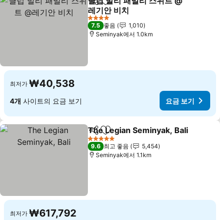
클럽 발리 패밀리 스위트 @
공유
즐겨찾기에 추가
레기안 비치
요금 보기
4 성급
7.5
좋음
1,010
Seminyak에서 1.0km
₩40,538
최저가
4개
사이트의 요금 보기
요금 보기
The Legian Seminyak, Bali
공유
즐겨찾기에 추가
5 성급
9.6
최고 좋음
5,454
Seminyak에서 1.1km
₩617,792
최저가