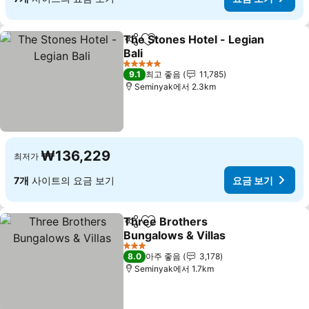
The Stones Hotel - Legian
공유
즐겨찾기에 추가
Bali
요금 보기
5 성급
9.1
최고 좋음
11,785
Seminyak에서 2.3km
₩136,229
최저가
7개
사이트의 요금 보기
요금 보기
Three Brothers
공유
즐겨찾기에 추가
Bungalows & Villas
요금 보기
3 성급
8.0
아주 좋음
3,178
Seminyak에서 1.7km