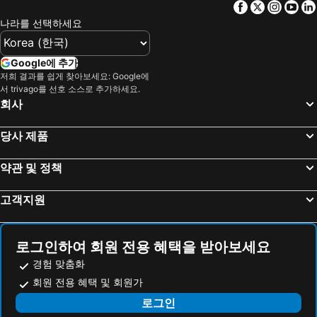
Facebook
Twitter
Insta
Yo
Ungasan 해변 호텔
Padang Bai 해변 호텔
Kayumas Seminyak Resort
코에노코에니 빌라
나라를 선택하세요
Karangasem 해변 호텔
Singaraja 해변 호텔
포 포인츠 바이 쉐라톤 발리, 쿠타
Holiday Inn Resort Bali Nusa Dua By Ihg
Klungkung 해변 호텔
Candi Dasa 해변 호텔
Grand Hyatt Bali
힐튼 가든 인 발리 응우라 라이 에어포트
Google에 추가
Mengwi 해변 호텔
Pemuteran 해변 호텔
저희 결과를 쉽게 찾아보세요: Google에
Akana Boutique Hotel
d'primahotel Seminyak
서 trivago를 선호 소스로 추가하세요.
Tulamben 해변 호텔
Banyuwedang 해변 호텔
토니스 빌라스 & 리조트
Hyatt Regency Bali
회사
Kintamani 해변 호텔
Buleleng 해변 호텔
프라임 플라자 호텔 사누르 - 발리
MAMAKA by Ovolo
당사 제품
Semarapura 해변 호텔
Mushroom Bay 해변 호텔
페어필드 바이 메리어트 발리 레기안
The Prime Canggu Bali
Amlapura 해변 호텔
Kubutambahan 해변 호텔
탁수 사누르 호텔
Jumeirah Bali
약관 및 정책
Baturiti 해변 호텔
Negara 해변 호텔
더 카나, 쿠타
Uma Sapna Seminyak
고객지원
Jembrana 해변 호텔
Bedulu 해변 호텔
Grand Seminyak Lifestyle Boutique Bali Resort
Chandra Bali Villas
삼비렌텡 해변 호텔
Bangko Bangko 해변 호텔
Puri Cendana Resort Bali
Kresna By The Sea By Kresna Hospitality
Bali Agung Village
페랑이 발리 호텔 & 스파
로그인하여 회원 전용 혜택을 받아보세요
티지리 스미냑
푸리 사론 세미냑
경험 맞춤화
회원 전용 혜택 및 회원가
더블-식스 럭셔리 호텔
더 세이류 빌라
로그인
Anshel Hotel
세미냑 파라디소 호텔