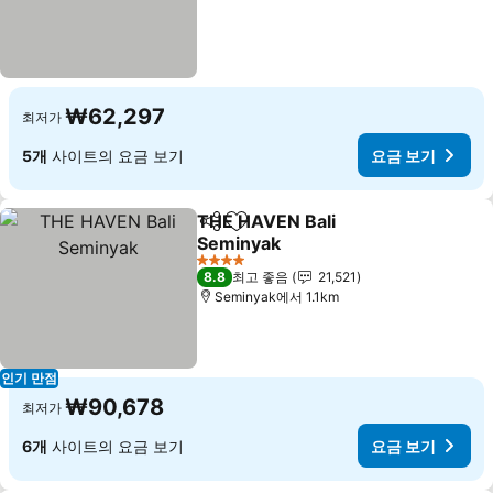
₩62,297
최저가
5개
사이트의 요금 보기
요금 보기
THE HAVEN Bali
공유
즐겨찾기에 추가
Seminyak
요금 보기
4 성급
8.8
최고 좋음
21,521
Seminyak에서 1.1km
인기 만점
₩90,678
최저가
6개
사이트의 요금 보기
요금 보기