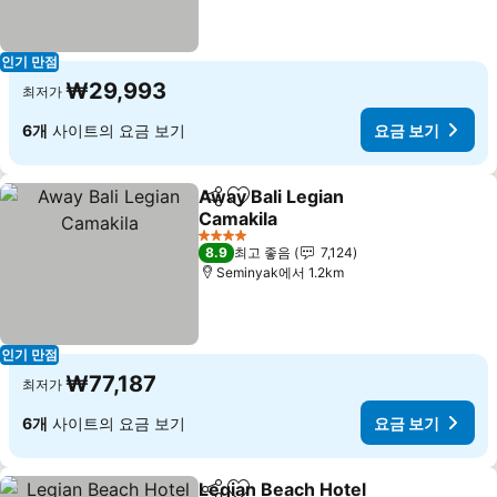
인기 만점
₩29,993
최저가
6개
사이트의 요금 보기
요금 보기
Away Bali Legian
공유
즐겨찾기에 추가
Camakila
요금 보기
4 성급
8.9
최고 좋음
7,124
Seminyak에서 1.2km
인기 만점
₩77,187
최저가
6개
사이트의 요금 보기
요금 보기
Legian Beach Hotel