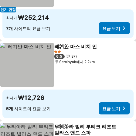
인기 만점
₩252,214
최저가
7개
사이트의 요금 보기
요금 보기
레기안 마스 비치 인
공유
즐겨찾기에 추가
요금 보
2 성급
6.5
87
Seminyak에서 2.2km
₩12,726
최저가
5개
사이트의 요금 보기
요금 보기
무티아라 발리 부티크 리조트
공유
즐겨찾기에 추가
빌라스 앤드 스파