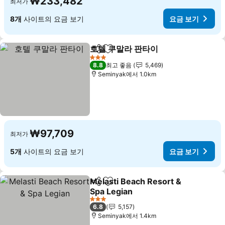
₩233,482
최저가
8개
사이트의 요금 보기
요금 보기
호텔 쿠말라 판타이
공유
즐겨찾기에 추가
요금 보기
3 성급
8.8
최고 좋음
5,469
Seminyak에서 1.0km
₩97,709
최저가
5개
사이트의 요금 보기
요금 보기
Melasti Beach Resort &
공유
즐겨찾기에 추가
Spa Legian
요금 보기
3 성급
6.8
5,157
Seminyak에서 1.4km