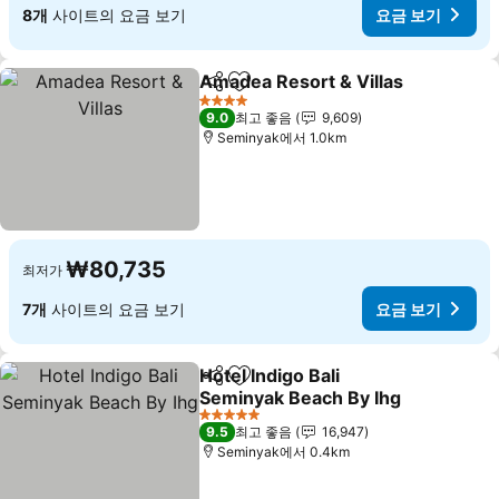
8개
사이트의 요금 보기
요금 보기
Amadea Resort & Villas
공유
즐겨찾기에 추가
요
4 성급
9.0
최고 좋음
9,609
Seminyak에서 1.0km
₩80,735
최저가
7개
사이트의 요금 보기
요금 보기
Hotel Indigo Bali
공유
즐겨찾기에 추가
Seminyak Beach By Ihg
요금 보기
5 성급
9.5
최고 좋음
16,947
Seminyak에서 0.4km