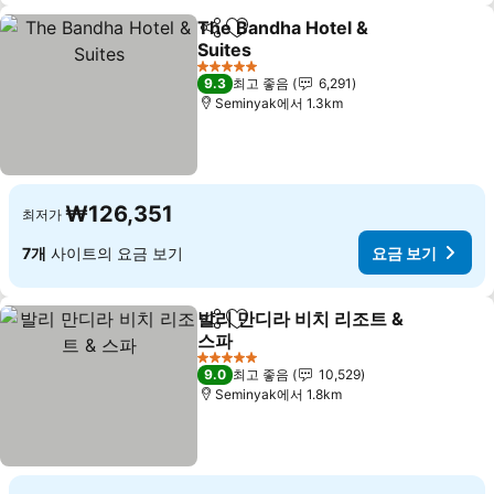
The Bandha Hotel &
공유
즐겨찾기에 추가
Suites
요금 보기
5 성급
9.3
최고 좋음
6,291
Seminyak에서 1.3km
₩126,351
최저가
7개
사이트의 요금 보기
요금 보기
발리 만디라 비치 리조트 &
공유
즐겨찾기에 추가
스파
요금 보기
5 성급
9.0
최고 좋음
10,529
Seminyak에서 1.8km