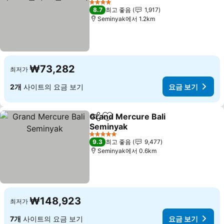
요금 보기
4 성급
8.7
최고 좋음
1,917
Seminyak에서 1.2km
₩73,282
최저가
2개
사이트의 요금 보기
요금 보기
Grand Mercure Bali
공유
즐겨찾기에 추가
Seminyak
요금 보기
5 성급
9.3
최고 좋음
9,477
Seminyak에서 0.6km
₩148,923
최저가
7개
사이트의 요금 보기
요금 보기