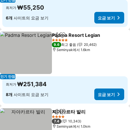
₩55,250
최저가
6개
사이트의 요금 보기
요금 보기
Padma Resort Legian
공유
즐겨찾기에 추가
요금
5 성급
9.6
최고 좋음
20,462
Seminyak에서 1.6km
인기 만점
₩251,384
최저가
8개
사이트의 요금 보기
요금 보기
자야카르타 발리
공유
즐겨찾기에 추가
요금 보기
4 성급
7.4
10,343
Seminyak에서 1.0km