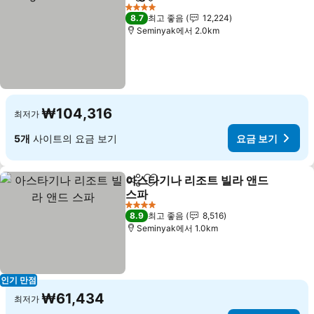
공유
즐겨찾기에 추가
요금 
4 성급
8.7
최고 좋음
12,224
Seminyak에서 2.0km
₩104,316
최저가
5개
사이트의 요금 보기
요금 보기
아스타기나 리조트 빌라 앤드
공유
즐겨찾기에 추가
스파
요금 보기
4 성급
8.9
최고 좋음
8,516
Seminyak에서 1.0km
인기 만점
₩61,434
최저가