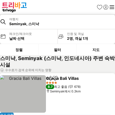
즐겨찾기
로그인
메
여행지
Seminyak, 스미냑
체크인/체크아웃
인원 및 객실
날짜 선택
2명, 객실 1개
정렬
필터
지도
스미냑, Seminyak (스미냑, 인도네시아) 주변 숙박
시설
수수료가 검색 순위에 미치는 영향
Gracia Bali Villas
공유
즐겨찾기에 추가
요금 보기
4 성급
8.7
최고 좋음
678
Seminyak에서 0.3km
인기 만점