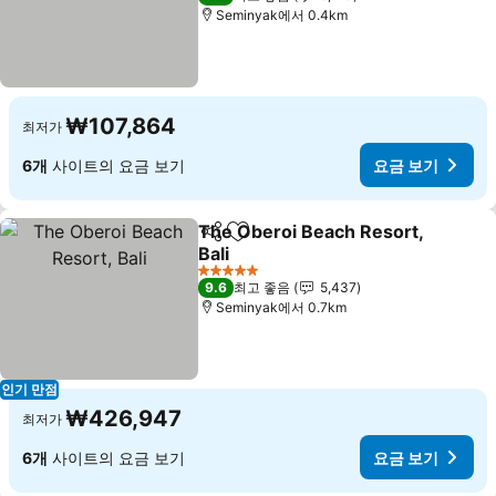
Seminyak에서 0.4km
₩107,864
최저가
6개
사이트의 요금 보기
요금 보기
The Oberoi Beach Resort,
공유
즐겨찾기에 추가
Bali
요금 보기
5 성급
9.6
최고 좋음
5,437
Seminyak에서 0.7km
인기 만점
₩426,947
최저가
6개
사이트의 요금 보기
요금 보기