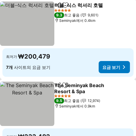
더블-식스 럭셔리 호텔
공유
즐겨찾기에 추가
요금 
5 성급
9.3
최고 좋음
9,601
Seminyak에서 0.4km
₩200,479
최저가
7개
사이트의 요금 보기
요금 보기
The Seminyak Beach
공유
즐겨찾기에 추가
Resort & Spa
요금 보기
5 성급
9.5
최고 좋음
12,974
Seminyak에서 0.9km