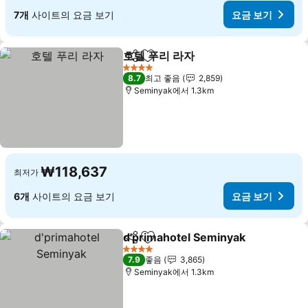
7개
사이트의 요금 보기
요금 보기
호텔 푸리 라자
공유
즐겨찾기에 추가
요금 보기
4 성급
8.7
최고 좋음
2,859
Seminyak에서 1.3km
₩118,637
최저가
6개
사이트의 요금 보기
요금 보기
d'primahotel Seminyak
공유
즐겨찾기에 추가
요금
4 성급
7.9
좋음
3,865
Seminyak에서 1.3km