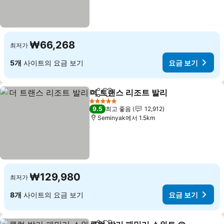
₩66,268
최저가
5개
사이트의 요금 보기
요금 보기
더 트랜스 리조트 발리
공유
즐겨찾기에 추가
요금 
5 성급
9.5
최고 좋음
12,912
Seminyak에서 1.5km
₩129,980
최저가
8개
사이트의 요금 보기
요금 보기