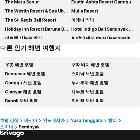
The Meru Sanur
Eastin Ashta Resort Canggu
The Westin Resort & Spa Ubud, Bali
Mulia Resort
The St. Regis Bali Resort
아레나 리빙
Holiday Inn Resort Baruna Bali By Ihg
Hotel Indigo Bali Seminyak Beach By Ihg
아토텔 사누르 발리
Aloft Bali Kuta at Beachwalk
다른 인기 해변 여행지
Hotel Terrace at Kuta
Cross Paasha Bali Seminyak
쿠타 파라디소 호텔
Andaz Bali, by Hyatt
우붓 해변 호텔
꾸따 비치 해변 호텔
스위스-벨호텔 뚜반
애스턴 캉구 비치 리조트 - 발리
Denpasar 해변 호텔
스미냑 해변 호텔
The Bene Hotel
Tropical Almond Villa
Canggu 해변 호텔
누사두아 해변 호텔
더 파빌리온스 발리
Amandaya Canggu
Gianyar 해변 호텔
사누르 해변 호텔
SOL by Meliá Benoa Bali All inclusive
Maison Aurelia Sanur, Bali - By Préférence
Bangli 해변 호텔
짐바란 해변 호텔
W Bali - Seminyak
Grand Barong Resort
Uluwatu 해변 호텔
레기안 해변 호텔
Kanvaz Village Resort Seminyak
플라워 버드 방갈로
Badung 해변 호텔
Tabanan 해변 호텔
스와스티카 방갈로
라구나, 럭셔리 컬렉션 리조트 & 스파, 누사 두아, 발리
호텔 검색
아시아
인도네시아
Nusa Tenggara
발리
스미냑
Seminyak
탄중 베노아 해변 호텔
Jungut Batu Beach 해변 호텔
The Cakra Hotel
Sulis Beach Hotel & Spa
Tampaksiring 해변 호텔
아메드 해변 호텔
The Mahata
Le Meridien Bali Jimbaran