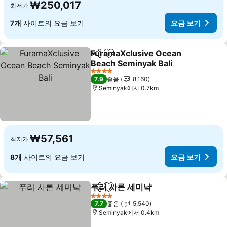
₩250,017
최저가
7개
사이트의 요금 보기
요금 보기
FuramaXclusive Ocean
공유
즐겨찾기에 추가
Beach Seminyak Bali
요금 보기
4 성급
7.9
좋음
8,160
Seminyak에서 0.7km
₩57,561
최저가
8개
사이트의 요금 보기
요금 보기
푸리 사론 세미냑
공유
즐겨찾기에 추가
요금 보기
4 성급
7.7
좋음
5,540
Seminyak에서 0.4km