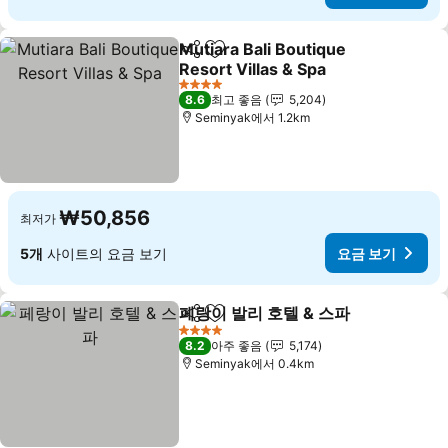
Mutiara Bali Boutique
공유
즐겨찾기에 추가
Resort Villas & Spa
요금 보기
4 성급
8.6
최고 좋음
5,204
Seminyak에서 1.2km
₩50,856
최저가
5개
사이트의 요금 보기
요금 보기
페랑이 발리 호텔 & 스파
공유
즐겨찾기에 추가
요금
4 성급
8.2
아주 좋음
5,174
Seminyak에서 0.4km