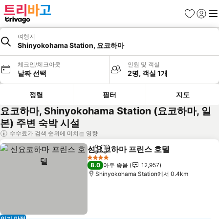
즐겨찾기
로그인
메
여행지
Shinyokohama Station, 요코하마
체크인/체크아웃
인원 및 객실
날짜 선택
2명, 객실 1개
정렬
필터
지도
요코하마, Shinyokohama Station (요코하마, 일
본) 주변 숙박 시설
수수료가 검색 순위에 미치는 영향
신요코하마 프린스 호텔
공유
즐겨찾기에 추가
요금
4 성급
8.0
아주 좋음
12,957
Shinyokohama Station에서 0.4km
인기 만점