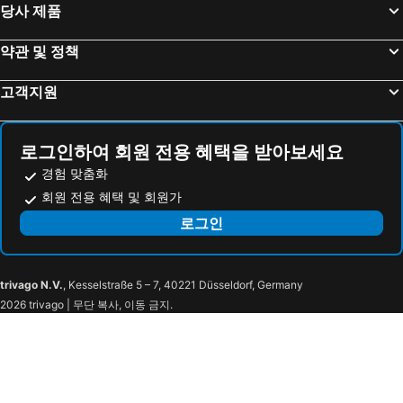
당사 제품
Shinyokohama Station
센소지
InterContinental Yokohama Grand by IHG
New Otani Inn Yokohama Premium
Hatchōbori Metro Station
Kinshicho Station
Keio Presso Inn Gotanda
토요코 인 도쿄 시나가와 코난-구치 텐노즈 아일
약관 및 정책
Fuji-Q Highland
Odaiba
Slash Kawasaki
First Cabin Haneda Terminal 1
고객지원
Kawaguchi Lake
Kusatsu Onsen hot spring
Hotel Associa Shin-Yokohama
Shin Yokohama Grace Hotel
Yokohama Station
Gotanda Station
토요코인 신요코하마 에키마에 신칸
토요코인 신요코하마 에키마에 혼칸
Nakameguro Station
Shiodome Station
Super Hotel Shinyokohama
Best Western Hotel Fino Shin-Yokohama
로그인하여 회원 전용 혜택을 받아보세요
Akasaka Mitsuke Station
Kanda Station
Shin-Yokohama SK
라구나 스위트 호텔 & 웨딩 신-요코하마
경험 맞춤화
Ota
Haneda Airport Terminal 1 Station
회원 전용 혜택 및 회원가
신 요코하마 코쿠사이 호텔
신요코하마 프린스 호텔
Kamikochi
Pacifico Yokohama
로그인
R&B 호텔 신요코하마 에키마에
HOTEL LiVEMAX Shinyokohama
Setagaya
Machida Station
Hotel Metro (Adult Only)
다이와 로이넷 호텔 신요코하마
Yokohama Arena
Nissan Stadium
HOTEL BAMBOO GARDEN Shin-Yokohama - Adults Only
ホテルプラタナス新横浜
trivago N.V.
, Kesselstraße 5 – 7, 40221 Düsseldorf, Germany
Kohoku
Kanagawa-ku
Hotel Platanus Shin Yokohama
Plaza Inn Shinyokohama
2026 trivago | 무단 복사, 이동 금지.
Aoba
Mitsuzawa Park
HOTEL C.KOHOKU
C.yokohama
Hodogaya
Minatomirai Station
Men Only Capsule Room & Sauna, Bathhouse, gim 男性専用サウナ&カプセル Minami Gakugeidai
토요코인 요코하마 신코야스 에키마에
Landmark Hall
Hiyoshi station
The Grandeur Hotel
Chisun Inn Yokohama Tsuzuki