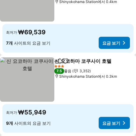
Shinyokohama Station에서 0.4km
₩69,539
최저가
7개
사이트의 요금 보기
요금 보기
신 요코하마 코쿠사이 호텔
공유
즐겨찾기에 추가
요
3 성급
7.5
좋음
3,352
Shinyokohama Station에서 0.3km
₩55,949
최저가
9개
사이트의 요금 보기
요금 보기