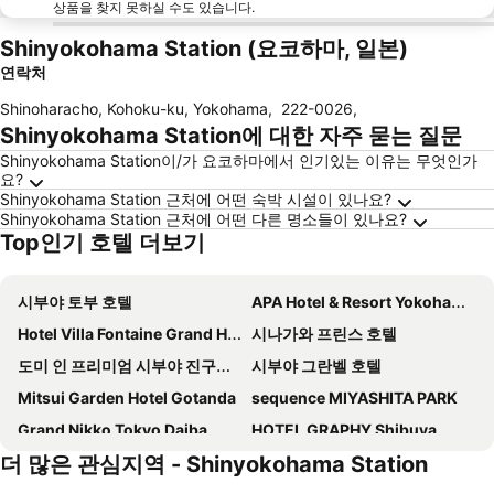
상품을 찾지 못하실 수도 있습니다.
Shinyokohama Station (요코하마, 일본)
연락처
Shinoharacho, Kohoku-ku, Yokohama
,
222-0026
,
Shinyokohama Station에 대한 자주 묻는 질문
Shinyokohama Station이/가 요코하마에서 인기있는 이유는 무엇인가
요?
Shinyokohama Station 근처에 어떤 숙박 시설이 있나요?
Shinyokohama Station 근처에 어떤 다른 명소들이 있나요?
Top인기 호텔 더보기
시부야 토부 호텔
APA Hotel & Resort Yokohama Bay Tower
Hotel Villa Fontaine Grand Haneda Airport
시나가와 프린스 호텔
도미 인 프리미엄 시부야 진구마에 핫 스프링
시부야 그란벨 호텔
Mitsui Garden Hotel Gotanda
sequence MIYASHITA PARK
Grand Nikko Tokyo Daiba
HOTEL GRAPHY Shibuya
더 많은 관심지역 - Shinyokohama Station
Book Tea Bed SHIBUYA
Hilton Tokyo Odaiba
호텔 마이스테이즈 프리미어 오모리 (프리비어스 아트 호텔 오모리)
시부야 엑셀 호텔 도큐