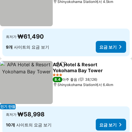
Shinyokohama Station에서 4.5km
₩61,490
최저가
9개
사이트의 요금 보기
요금 보기
APA Hotel & Resort
공유
즐겨찾기에 추가
Yokohama Bay Tower
요금 보기
3 성급
8.4
아주 좋음
38,126
Shinyokohama Station에서 6.4km
인기 만점
₩58,998
최저가
10개
사이트의 요금 보기
요금 보기