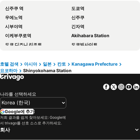
신주쿠 역
도쿄역
아파 호텔 니시아자부
아워스 인 한큐
우에노역
신주쿠
The Millennials Shibuya
더 요코하마 베이 호텔 도큐
시부야역
긴자역
사쿠라 플뢰르 아오야마
Wasabi Mita Hotel
이케부쿠로역
Akihabara Station
시부야 도큐 REI 호텔
all day place shibuya
도쿄 디즈니 리조트
도쿄빅사이트
New Otani Inn Tokyo
Mustard Hotel Shimokitazawa
신바시역
아사쿠사역
JR-East Hotel Mets Shibuya
Grand Prince Hotel Shin Takanawa
나리타공항
Makuhari Messe
리치몬드 호텔 프리미어 무사시코스기
사쿠라 호텔 하타가야
호텔 검색
아시아
일본
칸토
Kanagawa Prefecture
요코하마
Shinyokohama Station
Shibuya
Tokyo Disneyland
Do-c Shibuya Ebisu
HOTEL MYSTAYS Gotanda Station
도쿄 국제공항
Shizuoka Station
Do-C Gotanda
Sotetsu Fresa Inn Yokohama Higashiguchi
Facebook
Twitter
Insta
Yo
시나가와역
록본기역
Sotetsu Fresa Inn Tokyo Tamachi
하튼 호텔 히가시시나가와
나라를 선택하세요
아카사카역
Chiba Station
Shinagawa Tobu Hotel
The Prince Sakura Tower Tokyo, Autograph Collection
가와사키 스테이션 인
하라주쿠역
호텔 에미트 시부야
쉐라톤 미야코 호텔 도쿄
Google에 추가
Nippori Station
도쿄 스카이트리
저희 결과를 쉽게 찾아보세요: Google에
호텔 플럼/코스모 Y
올림픽 인 아자부
서 trivago를 선호 소스로 추가하세요.
Nozawa Onsen Ski Resort
이바라키 공항
APA 호텔 시나가와 센가쿠지-에키마에
Mitsui Garden Hotel Yokohama Minatomirai Premier
회사
Nihonbashi Station-Tokyo
에비스역
Hotel Gracery Tamachi
호텔 뉴 그랜드