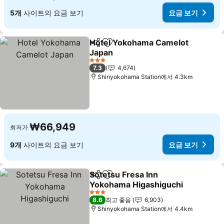
5개
사이트의 요금 보기
요금 보기
Hotel Yokohama Camelot
공유
즐겨찾기에 추가
Japan
요금 보기
3 성급
7.3
4,674
Shinyokohama Station에서 4.3km
₩66,949
최저가
9개
사이트의 요금 보기
요금 보기
Sotetsu Fresa Inn
공유
즐겨찾기에 추가
Yokohama Higashiguchi
요금 보기
3 성급
8.6
최고 좋음
6,903
Shinyokohama Station에서 4.4km