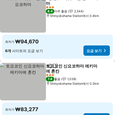
공유
즐겨찾기에 추가
마
요금 보기
3 성급
8.4
아주 좋음
2,544
Shinyokohama Station에서 0.4km
₩94,670
최저가
6개
사이트의 요금 보기
요금 보기
토요코인 신요코하마 에키마
공유
즐겨찾기에 추가
에 혼칸
요금 보기
3 성급
7.8
좋음
1,038
Shinyokohama Station에서 0.3km
₩83,277
최저가