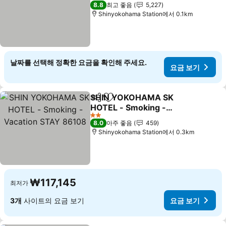
요금 보기
4 성급
8.8
최고 좋음
5,227
Shinyokohama Station에서 0.1km
날짜를 선택해 정확한 요금을 확인해 주세요.
요금 보기
SHIN YOKOHAMA SK
공유
즐겨찾기에 추가
HOTEL - Smoking -
Vacation STAY 86108
요금 보기
2 성급
8.0
아주 좋음
459
Shinyokohama Station에서 0.3km
₩117,145
최저가
3개
사이트의 요금 보기
요금 보기