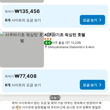
₩135,456
최저가
8개
사이트의 요금 보기
요금 보기
사쿠라기초 워싱턴 호텔
공유
즐겨찾기에 추가
요금
3 성급
8.0
아주 좋음
12,228
Shinyokohama Station에서 6.4km
₩77,408
최저가
8개
사이트의 요금 보기
요금 보기
더보기
예약 사이트에서 받는 요금 및 예약 가능 여부는 계속해서 변경되어 해
당 예약 사이트에 방문했을 때 트리바고에 표시된 것과 정확히 동일한