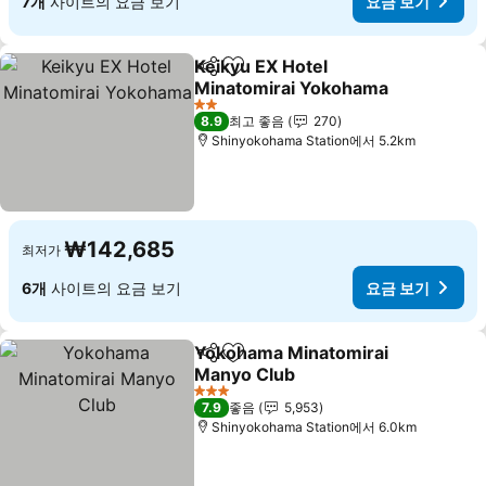
7개
사이트의 요금 보기
요금 보기
Keikyu EX Hotel
공유
즐겨찾기에 추가
Minatomirai Yokohama
요금 보기
2 성급
8.9
최고 좋음
270
Shinyokohama Station에서 5.2km
₩142,685
최저가
6개
사이트의 요금 보기
요금 보기
Yokohama Minatomirai
공유
즐겨찾기에 추가
Manyo Club
요금 보기
3 성급
7.9
좋음
5,953
Shinyokohama Station에서 6.0km