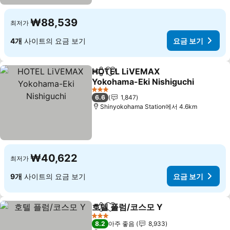
₩88,539
최저가
4개
사이트의 요금 보기
요금 보기
HOTEL LiVEMAX
공유
즐겨찾기에 추가
Yokohama-Eki Nishiguchi
요금 보기
3 성급
6.6
1,847
Shinyokohama Station에서 4.6km
₩40,622
최저가
9개
사이트의 요금 보기
요금 보기
호텔 플럼/코스모 Y
공유
즐겨찾기에 추가
요금 보
3 성급
8.2
아주 좋음
8,933