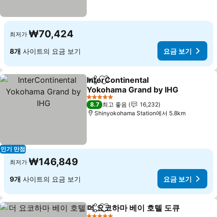
₩70,424
최저가
8개
사이트의 요금 보기
요금 보기
InterContinental
공유
즐겨찾기에 추가
Yokohama Grand by IHG
요금 보기
5 성급
8.7
최고 좋음
16,232
Shinyokohama Station에서 5.8km
인기 만점
₩146,849
최저가
9개
사이트의 요금 보기
요금 보기
더 요코하마 베이 호텔 도큐
공유
즐겨찾기에 추가
요