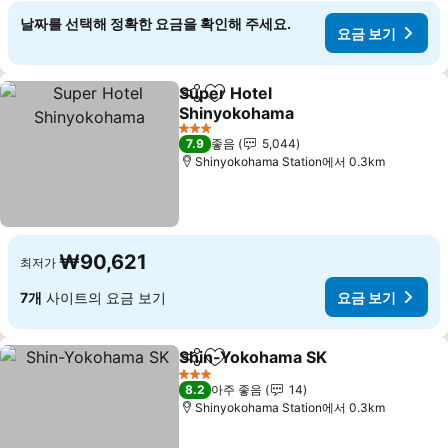
날짜를 선택해 정확한 요금을 확인해 주세요.
요금 보기
Super Hotel
공유
즐겨찾기에 추가
Shinyokohama
요금 보기
3 성급
7.9
좋음
5,044
Shinyokohama Station에서 0.3km
₩90,621
최저가
7개
사이트의 요금 보기
요금 보기
Shin-Yokohama SK
공유
즐겨찾기에 추가
요금 보
3 성급
8.2
아주 좋음
14
Shinyokohama Station에서 0.3km