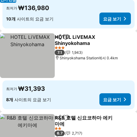
₩136,980
최저가
10개
사이트의 요금 보기
요금 보기
HOTEL LiVEMAX
공유
즐겨찾기에 추가
Shinyokohama
요금 보기
3 성급
7.1
1,943
Shinyokohama Station에서 0.4km
₩31,393
최저가
8개
사이트의 요금 보기
요금 보기
R&B 호텔 신요코하마 에키
공유
즐겨찾기에 추가
마에
요금 보기
2 성급
6.7
2,717