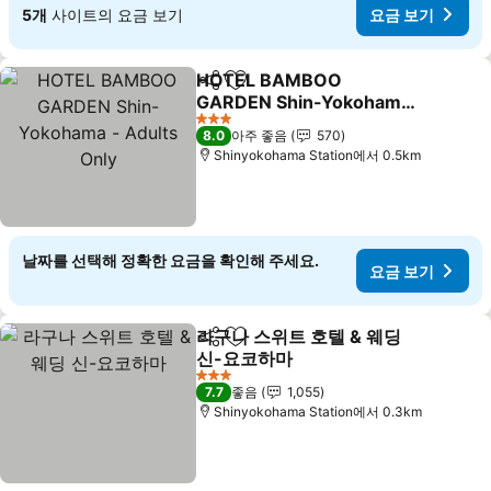
5개
사이트의 요금 보기
요금 보기
HOTEL BAMBOO
공유
즐겨찾기에 추가
GARDEN Shin-Yokohama
- Adults Only
요금 보기
3 성급
8.0
아주 좋음
570
Shinyokohama Station에서 0.5km
날짜를 선택해 정확한 요금을 확인해 주세요.
요금 보기
라구나 스위트 호텔 & 웨딩
공유
즐겨찾기에 추가
신-요코하마
요금 보기
3 성급
7.7
좋음
1,055
Shinyokohama Station에서 0.3km