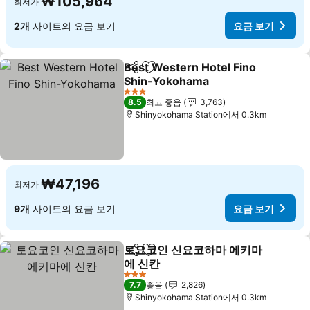
₩105,964
최저가
2개
사이트의 요금 보기
요금 보기
Best Western Hotel Fino
공유
즐겨찾기에 추가
Shin-Yokohama
요금 보기
3 성급
8.5
최고 좋음
3,763
Shinyokohama Station에서 0.3km
₩47,196
최저가
9개
사이트의 요금 보기
요금 보기
토요코인 신요코하마 에키마
공유
즐겨찾기에 추가
에 신칸
요금 보기
3 성급
7.7
좋음
2,826
Shinyokohama Station에서 0.3km