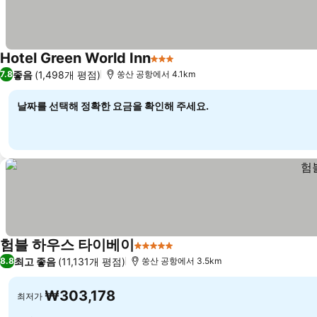
Hotel Green World Inn
3 성급
요금 보기
좋음
(1,498개 평점)
7.8
쑹산 공항에서 4.1km
날짜를 선택해 정확한 요금을 확인해 주세요.
험블 하우스 타이베이
5 성급
요금 보기
최고 좋음
(11,131개 평점)
8.8
쑹산 공항에서 3.5km
₩303,178
최저가