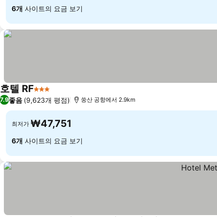
6개
사이트의 요금 보기
호텔 RF
3 성급
요금 보기
좋음
(9,623개 평점)
7.9
쑹산 공항에서 2.9km
₩47,751
최저가
6개
사이트의 요금 보기