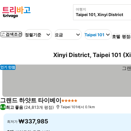
여행지
검색조건
정렬기준
요금
Taipei 101
호텔
평점:
Xinyi District, Taipei 101
인기 만점
그랜드 하얏트 타이베이
5 성급
요금 보기
최고 좋음
(24,813개 평점)
8.8
Taipei 101에서 0.1km
₩337,985
최저가