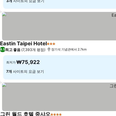
3개
사이트의 요금 보기
Eastin Taipei Hotel
3 성급
요금 보기
최고 좋음
(7,393개 평점)
8.5
장기석 기념관에서 2.7km
₩75,922
최저가
7개
사이트의 요금 보기
그린 월드 호텔 중샤오