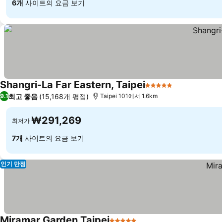
6개
사이트의 요금 보기
Shangri-La Far Eastern, Taipei
5 성급
요금 보기
최고 좋음
(15,168개 평점)
9.1
Taipei 101에서 1.6km
₩291,269
최저가
7개
사이트의 요금 보기
인기 만점
Miramar Garden Taipei