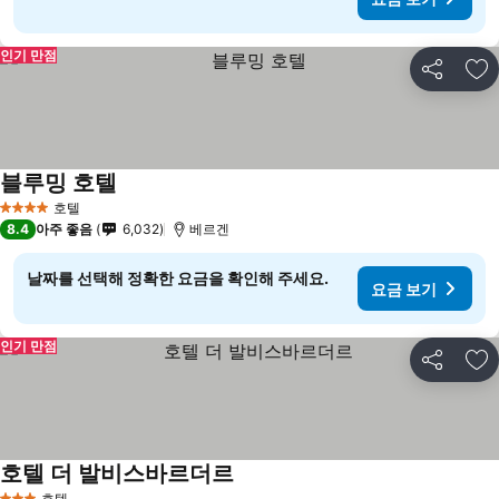
인기 만점
공유
즐
블루밍 호텔
호텔
4 성급
8.4
아주 좋음
6,032
베르겐
날짜를 선택해 정확한 요금을 확인해 주세요.
요금 보기
인기 만점
공유
즐
호텔 더 발비스바르더르
호텔