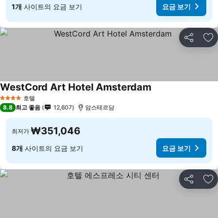
1개
사이트의 요금 보기
요금 보기
공유
즐
WestCord Art Hotel Amsterdam
호텔
4 성급
8.8
최고 좋음
12,607
암스테르담
₩351,046
최저가
8개
사이트의 요금 보기
요금 보기
공유
즐