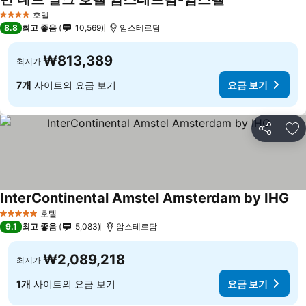
호텔
4 성급
8.8
최고 좋음
10,569
암스테르담
₩813,389
최저가
7개
사이트의 요금 보기
요금 보기
공유
즐
InterContinental Amstel Amsterdam by IHG
호텔
5 성급
9.1
최고 좋음
5,083
암스테르담
₩2,089,218
최저가
1개
사이트의 요금 보기
요금 보기