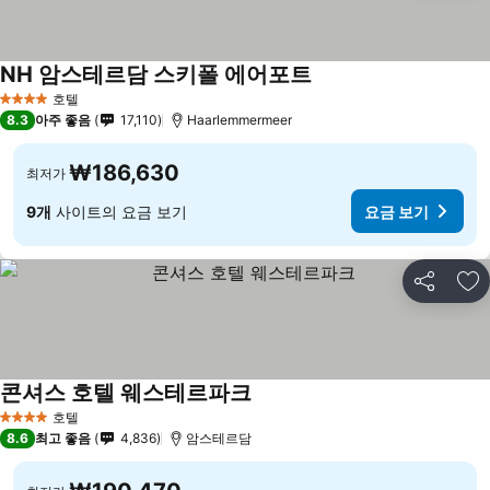
NH 암스테르담 스키폴 에어포트
호텔
4 성급
8.3
아주 좋음
17,110
Haarlemmermeer
₩186,630
최저가
9개
사이트의 요금 보기
요금 보기
공유
즐
콘셔스 호텔 웨스테르파크
호텔
4 성급
8.6
최고 좋음
4,836
암스테르담