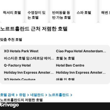
럭셔리 호텔
수영장이 있
반려동물 동
스파 호텔
해변 
는 호텔
반 가능 호텔
노르트홀란드 근처 저렴한 호텔
맞춤 추천 호텔
XO Hotels Park West
Ciao Papa Hotel Amsterdam Central Station
바스티온 호텔 암스테르담 에어포트
호텔 놋 호텔
Q-Factory Hotel
Hotel Ben Centre
Holiday Inn Express Amsterdam - Arena Towers by IHG
Holiday Inn Express Amsterdam - North Riverside By Ihg
XO Hotels Couture
애플 인 호텔
Hotel Artemis Amsterdam
Bunk Hotel Amsterdam
CityHub Amsterdam
Inntel Hotels Amsterdam Landmark
호텔 검색
유럽
네덜란드
노르트홀란드
노르트홀란드의 저렴한 호텔
투어리스트 인 버짓 호텔 - 호스텔
Olympic Hotel
호텔 더 네이버스 마그놀리아
호텔 벤