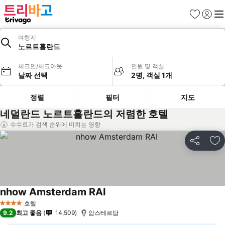
즐겨찾기
로그인
메
여행지
노르트홀란드
체크인/체크아웃
인원 및 객실
날짜 선택
2명, 객실 1개
정렬
필터
지도
네덜란드 노르트홀란드의 저렴한 호텔
수수료가 검색 순위에 미치는 영향
공유
즐
nhow Amsterdam RAI
호텔
4 성급
9.2
최고 좋음
14,509
암스테르담