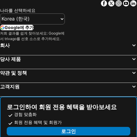
Facebook
Twitter
Insta
Yo
The Old Nickel Hotel
Rembrandtplein Hotel
나라를 선택하세요
부티크 호텔 라 벨 뷰
MEININGER Hotel Amsterdam City West
nhow Amsterdam RAI
ibis budget Amsterdam City South
Google에 추가
암라스 그랜드 호텔 프란츠 할스
뫼벤픽 호텔 암스테르담 시티 센터
저희 결과를 쉽게 찾아보세요: Google에
서 trivago를 선호 소스로 추가하세요.
Corendon Amsterdam Schiphol Airport, a Tribute Portfolio Hotel
폴크스호텔
회사
YOTEL Amsterdam
호텔 더말레몰런
당사 제품
나디아 호텔 암스테르담
트리아농 호텔
ibis budget Amsterdam Airport
XO Hotels Blue Tower
약관 및 정책
머큐어 호텔 암스테르담 시티
Steigenberger Airport Hotel Amsterdam
고객지원
룸 마테 아이타나
Leonardo Hotel Amsterdam Rembrandtpark
Hotel Library Amsterdam
Dam Hotel
Hotel Torenzicht
호텔 마노파
로그인하여 회원 전용 혜택을 받아보세요
Hotel Hortus
Citadines Canal Amsterdam
경험 맞춤화
호텔 에스프레소 시티 센터
Hotel Continental Amsterdam
회원 전용 혜택 및 회원가
골든 튤립 암스테르담-잔담
데 베스테 부티크 캡슐
로그인