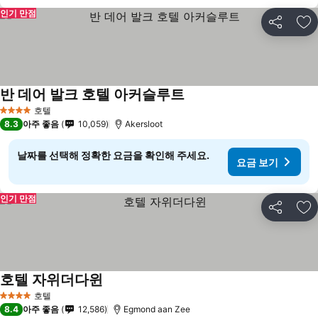
인기 만점
공유
즐
반 데어 발크 호텔 아커슬루트
호텔
4 성급
8.3
아주 좋음
10,059
Akersloot
날짜를 선택해 정확한 요금을 확인해 주세요.
요금 보기
인기 만점
공유
즐
호텔 자위더다윈
호텔
4 성급
8.4
아주 좋음
12,586
Egmond aan Zee