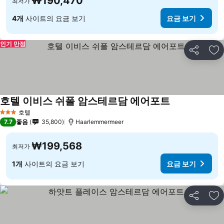
₩190,470
최저가
4개
사이트의 요금 보기
요금 보기
인기 만점
공유
즐
호텔 이비스 쉬폴 암스테르담 에어포트
호텔
3 성급
7.7
좋음
35,800
Haarlemmermeer
₩199,568
최저가
1개
사이트의 요금 보기
요금 보기
공유
즐