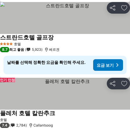
공유
즐
스트란드호텔 골프장
호텔
4 성급
8.7
최고 좋음
5,923
베르겐
날짜를 선택해 정확한 요금을 확인해 주세요.
요금 보기
인기 만점
공유
즐
플레처 호텔 칼란추크
호텔
7.4
2,784
Callantsoog