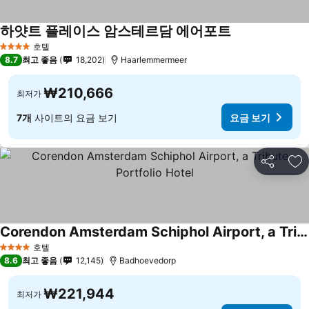
하얏트 플레이스 암스테르담 에어포트
호텔
4 성급
8.7
최고 좋음
18,202
Haarlemmermeer
₩210,666
최저가
7개
사이트의 요금 보기
요금 보기
공유
즐
Corendon Amsterdam Schiphol Airport, a Tribute Portfolio Hotel
호텔
4 성급
8.6
최고 좋음
12,145
Badhoevedorp
₩221,944
최저가