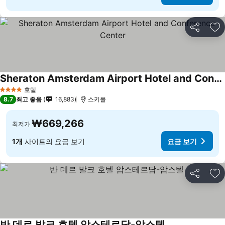
공유
즐
Sheraton Amsterdam Airport Hotel and Conference Center
호텔
4 성급
8.7
최고 좋음
16,883
스키폴
₩669,266
최저가
1개
사이트의 요금 보기
요금 보기
공유
즐
반 데르 발크 호텔 암스테르담-암스텔