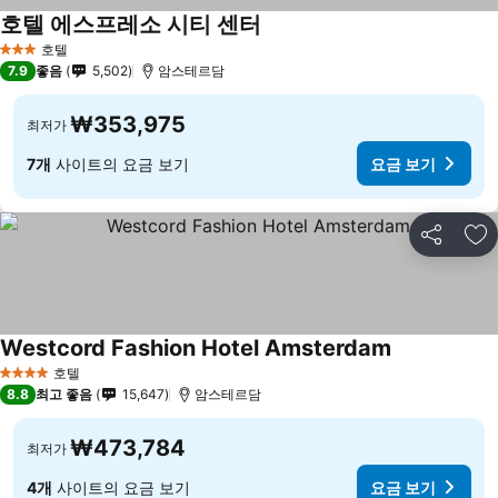
호텔 에스프레소 시티 센터
호텔
3 성급
7.9
좋음
5,502
암스테르담
₩353,975
최저가
7개
사이트의 요금 보기
요금 보기
공유
즐
Westcord Fashion Hotel Amsterdam
호텔
4 성급
8.8
최고 좋음
15,647
암스테르담
₩473,784
최저가
4개
사이트의 요금 보기
요금 보기