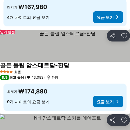
₩167,980
최저가
4개
사이트의 요금 보기
요금 보기
인기 만점
공유
즐
골든 튤립 암스테르담-잔담
호텔
4 성급
8.9
최고 좋음
13,083
잔담
₩174,880
최저가
9개
사이트의 요금 보기
요금 보기
공유
즐