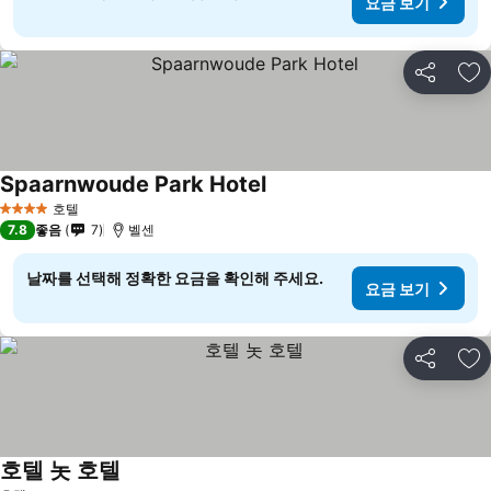
요금 보기
공유
즐
Spaarnwoude Park Hotel
호텔
4 성급
7.8
좋음
7
벨센
날짜를 선택해 정확한 요금을 확인해 주세요.
요금 보기
공유
즐
호텔 놋 호텔