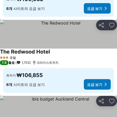
6개
사이트의 요금 보기
요금 보기
공유
즐
The Redwood Hotel
호텔
3 성급
7.8
좋음
1,702
크라이스트처치
₩106,855
최저가
6개
사이트의 요금 보기
요금 보기
공유
즐