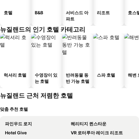
호텔
B&B
서비스드 아
리조트
호스
파트
뉴질랜드의 인기 호텔 카테고리
럭셔리 호텔
수영장이 있
반려동물 동
스파 호텔
해변 
는 호텔
반 가능 호텔
뉴질랜드 근처 저렴한 호텔
맞춤 추천 호텔
파인우드 로지
헤리티지 퀸스타운
Hotel Give
VR 로터루아 레이크 리조트