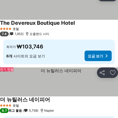
The Devereux Boutique Hotel
호텔
4 성급
7.4
1,952
오클랜드 시티
₩103,746
최저가
6개
사이트의 요금 보기
요금 보기
인기 만점
공유
즐
더 뉴틸러스 네이피어
호텔
4 성급
8.7
최고 좋음
5,758
Napier