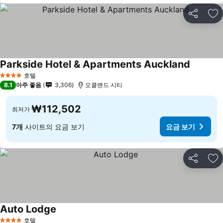
공유
즐
Parkside Hotel & Apartments Auckland
호텔
4 성급
8.1
아주 좋음
3,306
오클랜드 시티
₩112,502
최저가
7개
사이트의 요금 보기
요금 보기
공유
즐
Auto Lodge
호텔