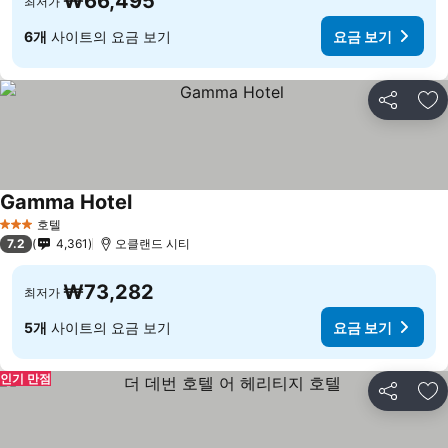
₩66,495
최저가
6개
사이트의 요금 보기
요금 보기
공유
즐
Gamma Hotel
호텔
3 성급
7.2
4,361
오클랜드 시티
₩73,282
최저가
5개
사이트의 요금 보기
요금 보기
인기 만점
공유
즐