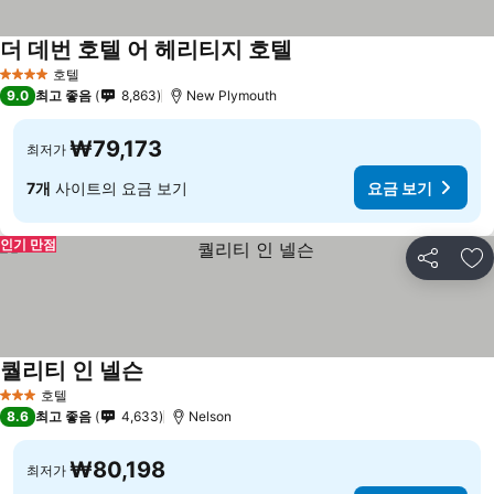
더 데번 호텔 어 헤리티지 호텔
호텔
4 성급
9.0
최고 좋음
8,863
New Plymouth
₩79,173
최저가
7개
사이트의 요금 보기
요금 보기
인기 만점
공유
즐
퀄리티 인 넬슨
호텔
3 성급
8.6
최고 좋음
4,633
Nelson
₩80,198
최저가