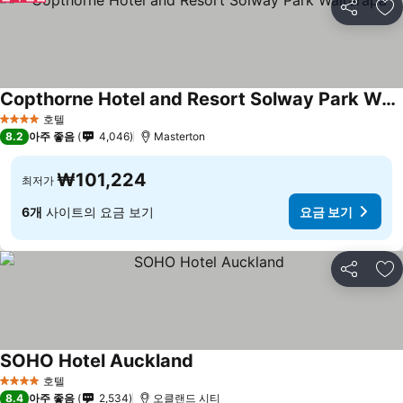
공유
즐
Copthorne Hotel and Resort Solway Park Wairarapa
호텔
4 성급
8.2
아주 좋음
4,046
Masterton
₩101,224
최저가
6개
사이트의 요금 보기
요금 보기
공유
즐
SOHO Hotel Auckland
호텔
4 성급
8.4
아주 좋음
2,534
오클랜드 시티