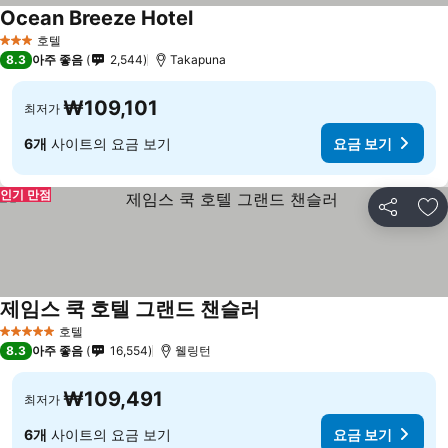
Ocean Breeze Hotel
호텔
3 성급
8.3
아주 좋음
2,544
Takapuna
₩109,101
최저가
6개
사이트의 요금 보기
요금 보기
인기 만점
공유
즐
제임스 쿡 호텔 그랜드 챈슬러
호텔
5 성급
8.3
아주 좋음
16,554
웰링턴
₩109,491
최저가
6개
사이트의 요금 보기
요금 보기