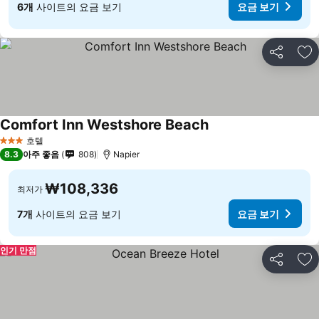
6개
사이트의 요금 보기
요금 보기
공유
즐
Comfort Inn Westshore Beach
호텔
3 성급
8.3
아주 좋음
808
Napier
₩108,336
최저가
7개
사이트의 요금 보기
요금 보기
인기 만점
공유
즐