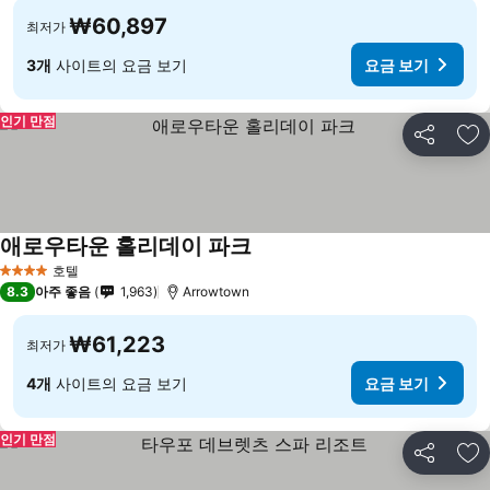
₩60,897
최저가
3개
사이트의 요금 보기
요금 보기
인기 만점
공유
즐
애로우타운 홀리데이 파크
호텔
4 성급
8.3
아주 좋음
1,963
Arrowtown
₩61,223
최저가
4개
사이트의 요금 보기
요금 보기
인기 만점
공유
즐