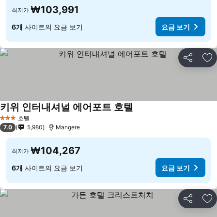
₩103,991
최저가
6개
사이트의 요금 보기
요금 보기
공유
즐
키위 인터내셔널 에어포트 호텔
호텔
3 성급
7.0
5,980
Mangere
₩104,267
최저가
6개
사이트의 요금 보기
요금 보기
공유
즐