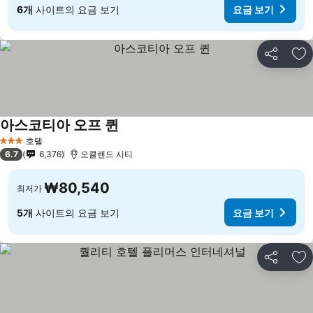
6개
사이트의 요금 보기
요금 보기
공유
즐
아스코티아 오프 퀸
호텔
3 성급
6.7
6,376
오클랜드 시티
₩80,540
최저가
5개
사이트의 요금 보기
요금 보기
공유
즐