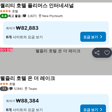
퀄리티 호텔 플리머스 인터네셔널
호텔
4 성급
8.8
최고 좋음
3,827
New Plymouth
₩82,883
최저가
6개
사이트의 요금 보기
요금 보기
인기 만점
공유
즐
웰즐리 호텔 온 더 레이크
호텔
3 성급
7.1
5,184
Taupo
₩88,384
최저가
6개
사이트의 요금 보기
요금 보기