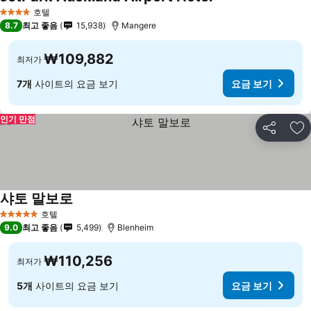
호텔
4 성급
8.7
최고 좋음
15,938
Mangere
₩109,882
최저가
7개
사이트의 요금 보기
요금 보기
인기 만점
공유
즐
샤토 말보로
호텔
5 성급
9.0
최고 좋음
5,499
Blenheim
₩110,256
최저가
5개
사이트의 요금 보기
요금 보기