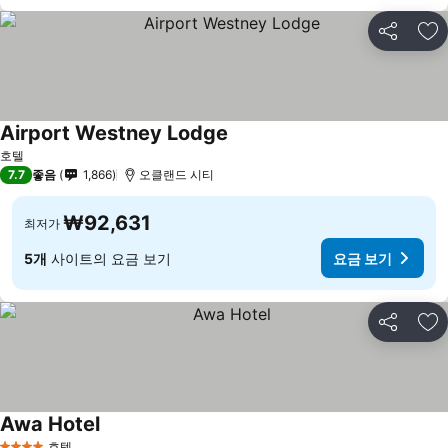
공유
즐
Airport Westney Lodge
호텔
7.7
좋음
1,866
오클랜드 시티
₩92,631
최저가
5개
사이트의 요금 보기
요금 보기
공유
즐
Awa Hotel
호텔