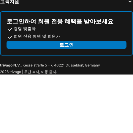
고객지원
Reavers Lodge
밀레니엄 호텔 로터루어
노보텔 퀸스타운 레이크사이드
Tasman Holiday Parks - Te Anau
로그인하여 회원 전용 혜택을 받아보세요
Kiwi International Hotel
Rydges Auckland
경험 맞춤화
Sudima Queenstown Five Mile
Hidden Lake Hotel and Apartments
회원 전용 혜택 및 회원가
Adina Citylife Auckland
하이뷰 아파트먼트
로그인
Ramada Suites By Wyndham Victoria Street West
Galaxy Boutique Hotel
The Rees Hotel & Luxury Apartments
발모럴 로지
trivago N.V.
, Kesselstraße 5 – 7, 40221 Düsseldorf, Germany
Shepherds Arms Hotel
Rydges Wellington
2026 trivago | 무단 복사, 이동 금지.
이비스 웰링턴
노보텔 웰링턴
시티라이프 웰링턴
제임스 쿡 호텔 그랜드 챈슬러
Travelodge Hotel Wellington
웨스트 플라자 호텔
Boulcott Suites
QT Wellington
트리니티 호텔 웰링턴
머큐어 웰링턴 아벌 타스만
베이 플라자 호텔
TRYP by Wyndham Wellington, Tory Street
Sojourn Apartment Hotel - Ghuznee
Mövenpick Hotel Wellington