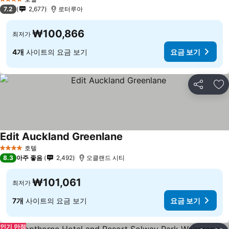
4 성급
7.2
2,677
로터루아
₩100,866
최저가
4개
사이트의 요금 보기
요금 보기
공유
즐
Edit Auckland Greenlane
호텔
4 성급
8.3
아주 좋음
2,492
오클랜드 시티
₩101,061
최저가
7개
사이트의 요금 보기
요금 보기
인기 만점