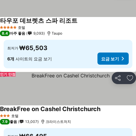
타우포 데브렛츠 스파 리조트
호텔
5 성급
8.4
아주 좋음
9,093
Taupo
₩65,503
최저가
6개
사이트의 요금 보기
요금 보기
인기 만점
공유
즐
BreakFree on Cashel Christchurch
호텔
3 성급
7.9
좋음
13,007
크라이스트처치