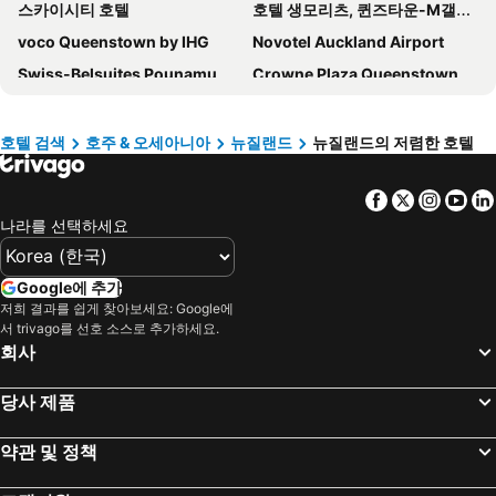
스카이시티 호텔
호텔 생모리츠, 퀸즈타운-M갤러리 콜렉션
voco Queenstown by IHG
Novotel Auckland Airport
Swiss-Belsuites Pounamu Queenstown
Crowne Plaza Queenstown by IHG
포 포인츠 바이 쉐라톤 오클랜드
Sofitel Auckland Viaduct Harbour
Edit Auckland Central
Novotel Christchurch Airport
호텔 검색
호주 & 오세아니아
뉴질랜드
뉴질랜드의 저렴한 호텔
Sherwood Queenstown
Lakefront Backpackers Lodge
Facebook
Twitter
Insta
Yo
아스코티아 오프 퀸
알비온 오브 오클랜드
나라를 선택하세요
Hotel Grand Chancellor Auckland
키위 인터내셔널 에어포트 호텔
Holiday Inn Express Auckland City Centre By Ihg
Aoraki Mount Cook Alpine Lodge
Google에 추가
JW Marriott Auckland
The Mackenzie Suites
저희 결과를 쉽게 찾아보세요: Google에
서 trivago를 선호 소스로 추가하세요.
City Lodge Accommodation
타우포 데브렛츠 스파 리조트
회사
Rydges Rotorua
Christchurch City Hotel
Jet Park Hotel Rotorua
Ramada by Wyndham Queenstown Central
당사 제품
콥톤 호텔 오클랜드 시티
The Victoria Hotel Dunedin
약관 및 정책
Mövenpick Hotel Auckland
Sofitel Queenstown Hotel and Spa
메르큐르 웰링턴 센트럴 시티 호텔 & 스파 아파트먼트
Auckland Rose Park Hotel