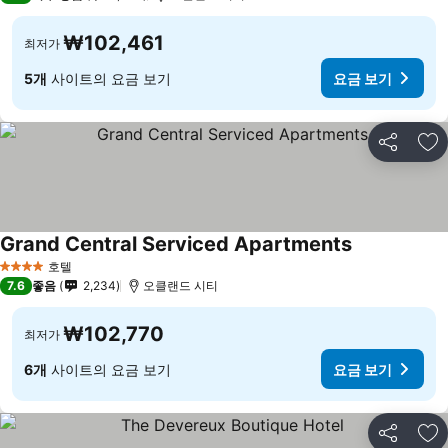
₩102,461
최저가
5개
사이트의 요금 보기
요금 보기
공유
즐
Grand Central Serviced Apartments
호텔
4 성급
7.6
좋음
2,234
오클랜드 시티
₩102,770
최저가
6개
사이트의 요금 보기
요금 보기
공유
즐