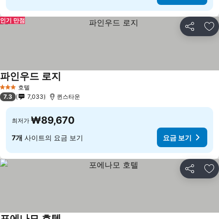
인기 만점
공유
즐
파인우드 로지
호텔
3 성급
7.3
7,033
퀸스타운
₩89,670
최저가
7개
사이트의 요금 보기
요금 보기
공유
즐
포에나모 호텔