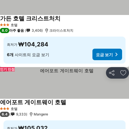
가든 호텔 크리스트처치
호텔
3 성급
8.0
아주 좋음
3,406
크라이스트처치
₩104,284
최저가
6개
사이트의 요금 보기
요금 보기
인기 만점
공유
즐
에어포트 게이트웨이 호텔
호텔
3 성급
6.4
9,333
Mangere
₩105,032
최저가