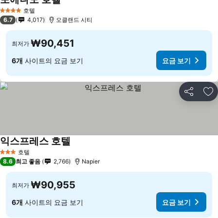
호텔
4 성급
6.7
4,017
오클랜드 시티
₩90,451
최저가
6개
사이트의 요금 보기
요금 보기
공유
즐
익스프레스 호텔
호텔
3 성급
8.6
최고 좋음
2,766
Napier
₩90,955
최저가
6개
사이트의 요금 보기
요금 보기