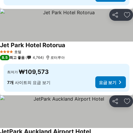
공유
즐
Jet Park Hotel Rotorua
호텔
4 성급
8.5
최고 좋음
4,764
로터루아
₩109,573
최저가
7개
사이트의 요금 보기
요금 보기
공유
즐
JetPark Auckland Airport Hotel