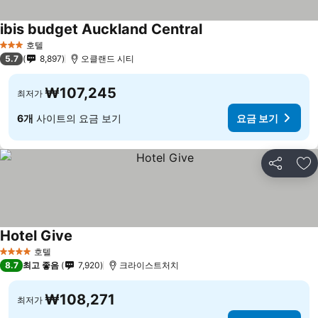
ibis budget Auckland Central
호텔
3 성급
5.7
8,897
오클랜드 시티
₩107,245
최저가
6개
사이트의 요금 보기
요금 보기
공유
즐
Hotel Give
호텔
4 성급
8.7
최고 좋음
7,920
크라이스트처치
₩108,271
최저가