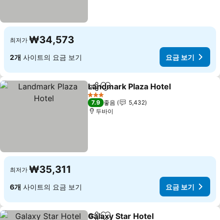
₩34,573
최저가
2개
사이트의 요금 보기
요금 보기
Landmark Plaza Hotel
공유
즐겨찾기에 추가
요금
3 성급
7.9
좋음
5,432
두바이
₩35,311
최저가
6개
사이트의 요금 보기
요금 보기
Galaxy Star Hotel