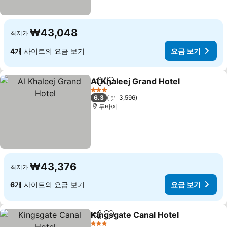
₩43,048
최저가
4개
사이트의 요금 보기
요금 보기
Al Khaleej Grand Hotel
공유
즐겨찾기에 추가
요금
3 성급
6.3
3,596
두바이
₩43,376
최저가
6개
사이트의 요금 보기
요금 보기
Kingsgate Canal Hotel
공유
즐겨찾기에 추가
요금