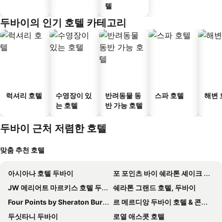
텔
두바이의 인기 호텔 카테고리
럭셔리 호텔
수영장이 있
반려동물 동
스파 호텔
해변 
는 호텔
반 가능 호텔
두바이 근처 저렴한 호텔
맞춤 추천 호텔
아시아나 호텔 두바이
포 포인츠 바이 쉐라톤 셰이크 자예드 로드, 두바이
JW 메리어트 마르키스 호텔 두바이
쉐라톤 그랜드 호텔, 두바이
Four Points by Sheraton Bur Dubai
르 메르디앙 두바이 호텔 & 콘퍼런스 센터
두싯타니 두바이
로열 애스콧 호텔