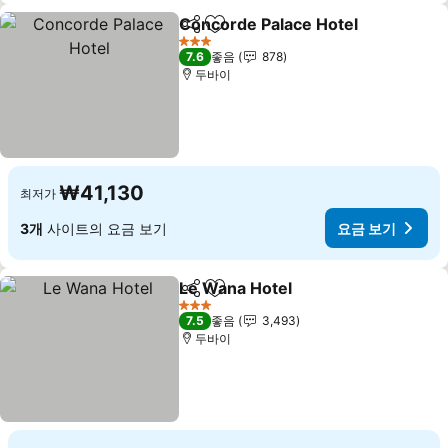
Concorde Palace Hotel
공유
즐겨찾기에 추가
요
3 성급
7.6
좋음
878
두바이
₩41,130
최저가
3개
사이트의 요금 보기
요금 보기
Le Wana Hotel
공유
즐겨찾기에 추가
요금 보기
3 성급
7.5
좋음
3,493
두바이