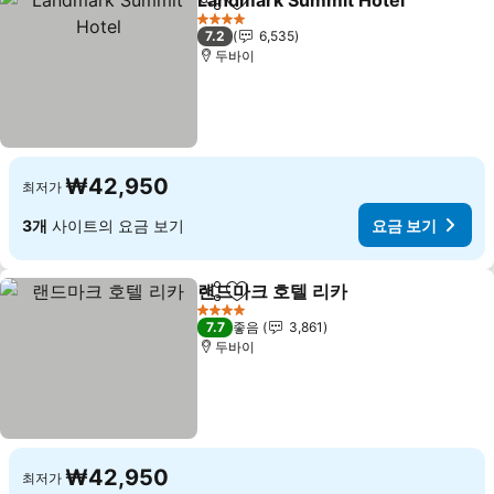
Landmark Summit Hotel
공유
즐겨찾기에 추가
요
4 성급
7.2
6,535
두바이
₩42,950
최저가
3개
사이트의 요금 보기
요금 보기
랜드마크 호텔 리카
공유
즐겨찾기에 추가
요금 보기
4 성급
7.7
좋음
3,861
두바이
₩42,950
최저가