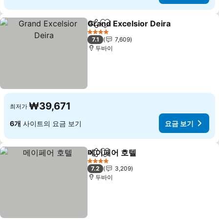
Grand Excelsior Deira
공유
즐겨찾기에 추가
요금
4 성급
7.1
7,609
두바이
₩39,671
최저가
6개
사이트의 요금 보기
요금 보기
메이페어 호텔
공유
즐겨찾기에 추가
요금 보기
4 성급
7.2
3,209
두바이