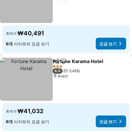
₩40,491
최저가
6개
사이트의 요금 보기
요금 보기
Fortune Karama Hotel
공유
즐겨찾기에 추가
요금
3 성급
6.5
5,455
두바이
₩41,032
최저가
6개
사이트의 요금 보기
요금 보기