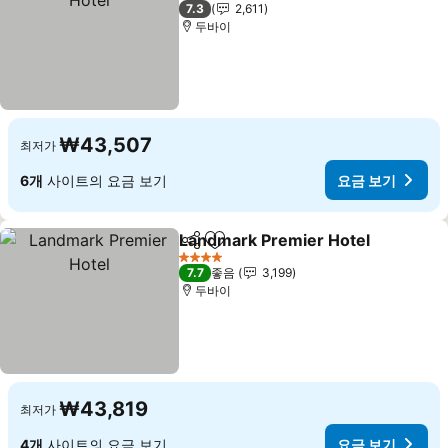
3 성급
7.3
2,611
두바이
₩43,507
최저가
6개
사이트의 요금 보기
요금 보기
Landmark Premier Hotel
공유
즐겨찾기에 추가
요
4 성급
7.7
좋음
3,199
두바이
₩43,819
최저가
4개
사이트의 요금 보기
요금 보기