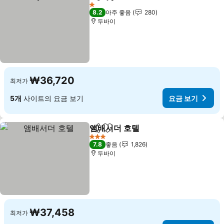
공유
즐겨찾기에 추가
요금 보기
1 성급
8.2
아주 좋음
280
두바이
₩36,720
최저가
5개
사이트의 요금 보기
요금 보기
앰배서더 호텔
공유
즐겨찾기에 추가
요금 보기
3 성급
7.8
좋음
1,826
두바이
₩37,458
최저가