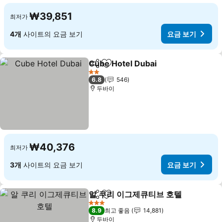
₩39,851
최저가
4개
사이트의 요금 보기
요금 보기
Cube Hotel Dubai
공유
즐겨찾기에 추가
요금 보
2 성급
6.8
546
두바이
₩40,376
최저가
3개
사이트의 요금 보기
요금 보기
알 쿠리 이그제큐티브 호텔
공유
즐겨찾기에 추가
요
3 성급
8.9
최고 좋음
14,881
두바이