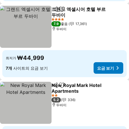
그랜드 엑셀시어 호텔 부르
공유
즐겨찾기에 추가
두바이
요금 보기
4 성급
7.9
좋음
17,361
두바이
₩44,999
최저가
7개
사이트의 요금 보기
요금 보기
New Royal Mark Hotel
공유
즐겨찾기에 추가
Apartments
요금 보기
2 성급
5.2
336
두바이