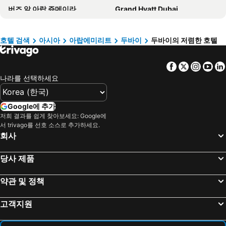
버즈 알 아랍 쥬메이라
Grand Hyatt Dubai
하얏트 리젠시 두바이
Fairmont Dubai
Sleepover Terminal 3, Concourse A - formerly sleep 'n fly
Atlantis The Royal
호텔 검색
아시아
아랍에미리트
두바이
두바이의 저렴한 호텔
페어몬트 더 팜
Intercontinental Hotels Dubai Festival City By Ihg
Facebook
Twitter
Insta
Yo
팔라초 베르사체 두바이
알 반다르 로타나
나라를 선택하세요
Holiday Inn & Suites Dubai Festival City By Ihg
Golden Sands Hotel Creek
Voco Dubai By Ihg
노보텔 스위츠 몰 오브 디 에미리츠
Google에 추가
하얏트 리젠시 두바이 크리크 하이츠
Arabian Courtyard Hotel & Spa
저희 결과를 쉽게 찾아보세요: Google에
서 trivago를 선호 소스로 추가하세요.
주메이라 로타나
The Tower Plaza Hotel
회사
Marriott Hotel Al Jaddaf, Dubai
Crowne Plaza Dubai - Festival City By Ihg
SLS Dubai Hotel & Residences
Shangri-La Dubai
당사 제품
프리미어 인 두바이 인터내셔널 에어포트
Hotel Indigo Dubai Downtown By Ihg
약관 및 정책
Hotel Boulevard, Autograph Collection
애스콧 호텔
로브 다운타운 두바이
파크 레지스 크리스 킨 호텔 두바이
고객지원
Sofitel Dubai The Obelisk
Al Habtoor Palace, Preferred Hotels & Resorts