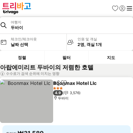
즐겨찾기
로그인
메
여행지
두바이
체크인/체크아웃
인원 및 객실
날짜 선택
2명, 객실 1개
정렬
필터
지도
아랍에미리트 두바이의 저렴한 호텔
수수료가 검색 순위에 미치는 영향
Boonmax Hotel Llc
공유
즐겨찾기에 추가
요금 보
3 성급
4.9
3,576
두바이