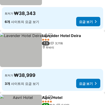
₩38,343
최저가
6개
사이트의 요금 보기
요금 보기
Lavender Hotel Deira
공유
즐겨찾기에 추가
요금
3 성급
7.3
3,119
두바이
₩38,999
최저가
3개
사이트의 요금 보기
요금 보기
Aavri Hotel
공유
즐겨찾기에 추가
요금 보기
4 성급