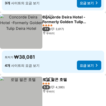
3개
사이트의 요금 보기
요금 보기
Concorde Deira Hotel -
공유
즐겨찾기에 추가
Formerly Golden Tulip
Deira Hotel
요금 보기
4 성급
7.1
3,617
두바이
₩38,081
최저가
4개
사이트의 요금 보기
요금 보기
로열 팔콘 호텔
공유
즐겨찾기에 추가
요금 보기
3 성급
5.8
4,380
두바이