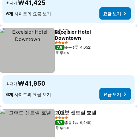
₩41,425
최저가
6개
사이트의 요금 보기
요금 보기
Excelsior Hotel
공유
즐겨찾기에 추가
Downtown
요금 보기
4 성급
7.8
좋음
4,052
두바이
₩41,950
최저가
6개
사이트의 요금 보기
요금 보기
그랜드 센트럴 호텔
공유
즐겨찾기에 추가
요금 보기
4 성급
7.7
좋음
6,445
두바이