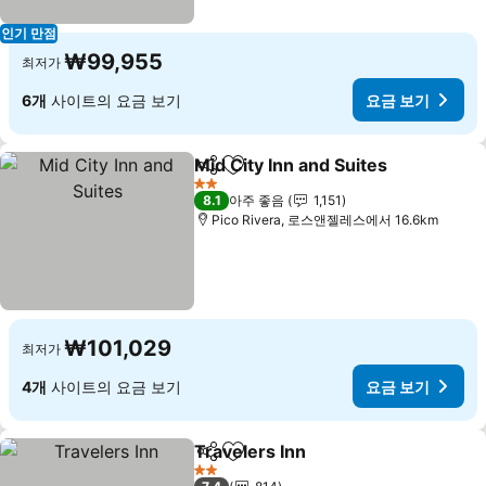
인기 만점
₩99,955
최저가
6개
사이트의 요금 보기
요금 보기
Mid City Inn and Suites
공유
즐겨찾기에 추가
요금
2 성급
8.1
아주 좋음
1,151
Pico Rivera, 로스앤젤레스에서 16.6km
₩101,029
최저가
4개
사이트의 요금 보기
요금 보기
Travelers Inn
공유
즐겨찾기에 추가
요금 보기
2 성급