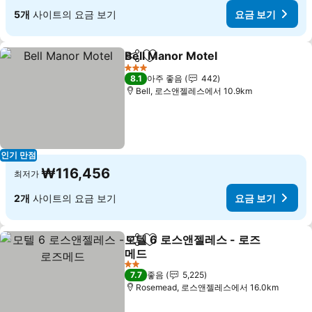
5개
사이트의 요금 보기
요금 보기
Bell Manor Motel
공유
즐겨찾기에 추가
요금 보기
3 성급
8.1
아주 좋음
442
Bell, 로스앤젤레스에서 10.9km
인기 만점
₩116,456
최저가
2개
사이트의 요금 보기
요금 보기
모텔 6 로스앤젤레스 - 로즈
공유
즐겨찾기에 추가
메드
요금 보기
2 성급
7.7
좋음
5,225
Rosemead, 로스앤젤레스에서 16.0km