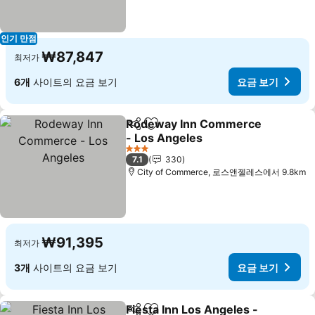
인기 만점
₩87,847
최저가
6개
사이트의 요금 보기
요금 보기
Rodeway Inn Commerce
공유
즐겨찾기에 추가
- Los Angeles
요금 보기
3 성급
7.1
330
City of Commerce, 로스앤젤레스에서 9.8km
₩91,395
최저가
3개
사이트의 요금 보기
요금 보기
Fiesta Inn Los Angeles -