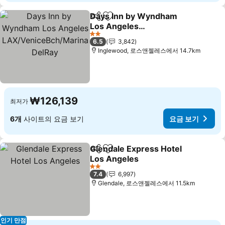
Days Inn by Wyndham
공유
즐겨찾기에 추가
Los Angeles
LAX/VeniceBch/Marina
요금 보기
2 성급
6.5
3,842
DelRay
Inglewood, 로스앤젤레스에서 14.7km
₩126,139
최저가
6개
사이트의 요금 보기
요금 보기
Glendale Express Hotel
공유
즐겨찾기에 추가
Los Angeles
요금 보기
2 성급
7.4
6,997
Glendale, 로스앤젤레스에서 11.5km
인기 만점