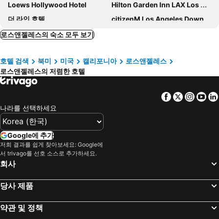
Loews Hollywood Hotel
Hilton Garden Inn LAX Los Angeles Airport
더 라인 호텔
citizenM Los Angeles Downtown
미야코 호텔 로스앤젤레스
쉐라톤 게이트웨이 로스 앤젤레스 호텔
로스앤젤레스의 숙소 모두 보기
Hometel Suites
웨스틴 로스앤젤레스 에어포트
호텔 검색
북미
미국
캘리포니아
로스앤젤레스
Intercontinental Hotels Los Angeles Downtown By Ihg
Hyatt Place LAX/Century Blvd
로스앤젤레스의 저렴한 호텔
로텍스 웨스턴 인
레지던스 인 바이 메리어트 보카레이턴
Luskin Hotel
Embassy Suites by Hilton Los Angeles Glendale
Facebook
Twitter
Insta
Yo
옴니 로스앤젤레스 호텔 앳 캘리포니아 플라자
Ramada by Wyndham Los Angeles/Koreatown West
나라를 선택하세요
Hotel Koxie
옥스퍼드 팰리스 호텔 & 갤러리아
The Hollywood Franklin Hotel near Universal Studios
Holiday Inn Los Angeles - LAX Airport by IHG
Google에 추가
저희 결과를 쉽게 찾아보세요: Google에
The Godfrey Hotel Hollywood
Metro Plaza Hotel
서 trivago를 선호 소스로 추가하세요.
American Hotel
헐리우드 히스토릭 호텔
회사
퀄리티 인 니어 할리우드 워크 오브 페임
하얏트 플레이스 글렌데일/로스앤젤레스
당사 제품
Glendale Express Hotel Los Angeles
LA Adventurer Hotel
Studio 6 Suites Los Angeles, CA - Los Angeles - LAX
Homewood Suites by Hilton Los Angeles International Airport
약관 및 정책
Level Los Angeles - Downtown South Olive
The Ritz-Carlton, Los Angeles