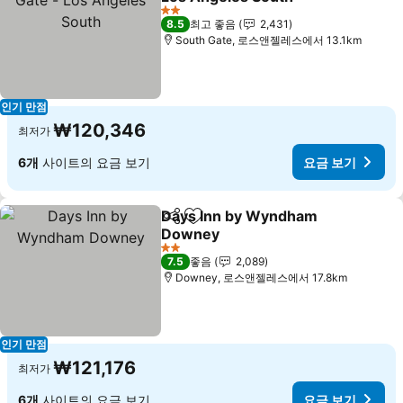
요금 보기
2 성급
8.5
최고 좋음
2,431
South Gate, 로스앤젤레스에서 13.1km
인기 만점
₩120,346
최저가
6개
사이트의 요금 보기
요금 보기
Days Inn by Wyndham
공유
즐겨찾기에 추가
Downey
요금 보기
2 성급
7.5
좋음
2,089
Downey, 로스앤젤레스에서 17.8km
인기 만점
₩121,176
최저가
6개
사이트의 요금 보기
요금 보기