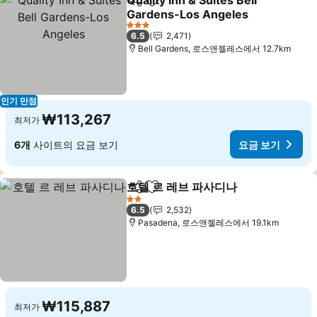
Quality Inn & Suites Bell
공유
즐겨찾기에 추가
Gardens-Los Angeles
요금 보기
3 성급
6.5
2,471
Bell Gardens, 로스앤젤레스에서 12.7km
인기 만점
₩113,267
최저가
6개
사이트의 요금 보기
요금 보기
호텔 르 레브 파사디나
공유
즐겨찾기에 추가
요금 
2 성급
6.5
2,532
Pasadena, 로스앤젤레스에서 19.1km
₩115,887
최저가