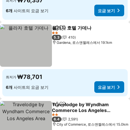
₩76,357
최저가
6개
사이트의 요금 보기
요금 보기
플라자 호텔 가데나
공유
즐겨찾기에 추가
요금 보기
2 성급
5.3
410
Gardena, 로스앤젤레스에서 19.1km
₩78,701
최저가
6개
사이트의 요금 보기
요금 보기
Travelodge by Wyndham
공유
즐겨찾기에 추가
Commerce Los Angeles
Area
요금 보기
2 성급
6.4
2,591
City of Commerce, 로스앤젤레스에서 15.0km