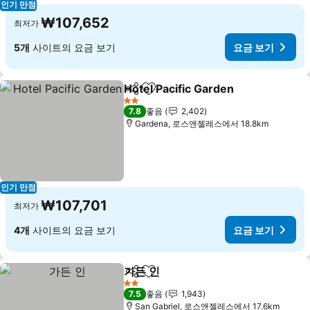
인기 만점
₩107,652
최저가
5개
사이트의 요금 보기
요금 보기
Hotel Pacific Garden
공유
즐겨찾기에 추가
요금 
2 성급
7.8
좋음
2,402
Gardena, 로스앤젤레스에서 18.8km
인기 만점
₩107,701
최저가
4개
사이트의 요금 보기
요금 보기
가든 인
공유
즐겨찾기에 추가
요금 보기
2 성급
7.5
좋음
1,943
San Gabriel, 로스앤젤레스에서 17.6km