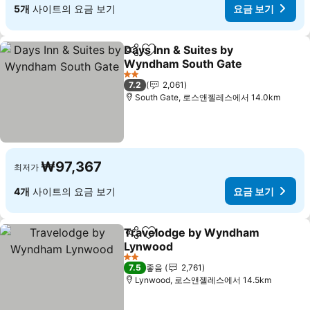
5개
사이트의 요금 보기
요금 보기
Days Inn & Suites by
공유
즐겨찾기에 추가
Wyndham South Gate
요금 보기
2 성급
7.2
2,061
South Gate, 로스앤젤레스에서 14.0km
₩97,367
최저가
4개
사이트의 요금 보기
요금 보기
Travelodge by Wyndham
공유
즐겨찾기에 추가
Lynwood
요금 보기
2 성급
7.5
좋음
2,761
Lynwood, 로스앤젤레스에서 14.5km