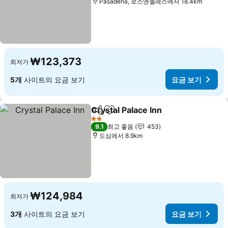
Pasadena, 로스앤젤레스에서 18.4km
₩123,373
최저가
5개
사이트의 요금 보기
요금 보기
Crystal Palace Inn
공유
즐겨찾기에 추가
요금 보
2 성급
9.1
최고 좋음
453
도심에서 8.9km
₩124,984
최저가
3개
사이트의 요금 보기
요금 보기