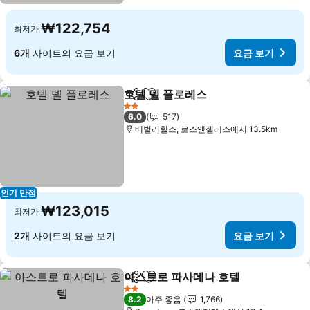
₩122,754
최저가
6개
사이트의 요금 보기
요금 보기
호텔 델 플로레스
공유
즐겨찾기에 추가
요금 보기
2 성급
6.0
517
베벌리힐스, 로스앤젤레스에서 13.5km
인기 만점
₩123,015
최저가
2개
사이트의 요금 보기
요금 보기
아스트로 파사데나 호텔
공유
즐겨찾기에 추가
요금
2 성급
8.2
아주 좋음
1,766