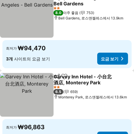
공유
즐겨찾기에 추가
Bell Gardens
요금 보기
2 성급
8.0
아주 좋음
753
Bell Gardens, 로스앤젤레스에서 13.9km
₩94,470
최저가
3개
사이트의 요금 보기
요금 보기
Garvey Inn Hotel - 小台北
공유
즐겨찾기에 추가
酒店, Monterey Park
요금 보기
2 성급
6.5
659
Monterey Park, 로스앤젤레스에서 13.6km
₩96,863
최저가