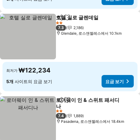
호텔 실로 글렌데일
공유
즐겨찾기에 추가
요금 보기
2 성급
7.3
2,186
Glendale, 로스앤젤레스에서 10.1km
₩122,234
최저가
5개
사이트의 요금 보기
요금 보기
로더웨이 인 & 스위트 패서디
공유
즐겨찾기에 추가
나
요금 보기
2 성급
7.4
1,889
Pasadena, 로스앤젤레스에서 18.4km