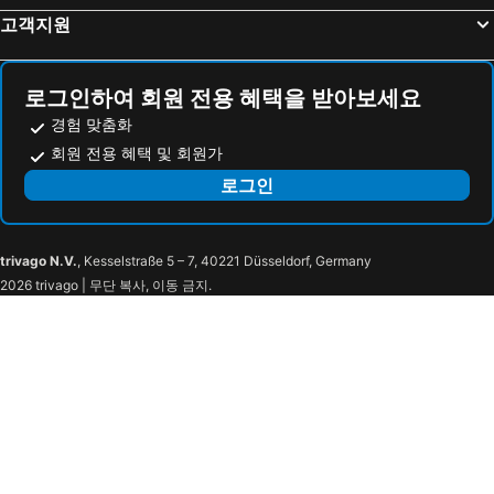
고객지원
더블트리 바이 힐튼 호텔 로스 앤젤레스 다운타운
로스앤젤레스 에어포트 메리어트
Wilshire Crest Hotel
Holiday Inn Express Los Angeles - Lax Airport By Ihg
로스앤젤레스 애슬래틱 클럽
파크 플라자 로지 호텔
로그인하여 회원 전용 혜택을 받아보세요
경험 맞춤화
Bokai Garden Hotel
로드웨이 인 할리우드
회원 전용 혜택 및 회원가
The Hollywood Roosevelt
Courtyard by Marriott Los Angeles Monterey Park
로그인
Holiday Inn & Suites Monterey Park - Los Angeles By Ihg
Beverly Hills Marriott
힐튼 체커스
The Biltmore Los Angeles
다운타운 럭셔리 콘도 바이 바살라
Wilshire Grand
trivago N.V.
, Kesselstraße 5 – 7, 40221 Düsseldorf, Germany
쉐라톤 그랜드 로스 앤젤레스
Hotel Per La, Autograph Collection
2026 trivago | 무단 복사, 이동 금지.
Oakwood At 1010 Wilshire
윌셔 콘도 바이 바르살라
The Wayfarer Downtown LA, Tapestry Collection by Hilton
카와다 호텔
The Haas, Trademark Collection by Wyndham
Conrad Los Angeles
Barclay Hotel
Vagabond Inn Glendale
BLVD 호텔 & 스위트
H 호텔 로스앤젤레스, 큐리오 컬렉션 바이 힐튼
플라자 라 레이나
Holiday Inn Express & Suites Hollywood Walk Of Fame By Ihg