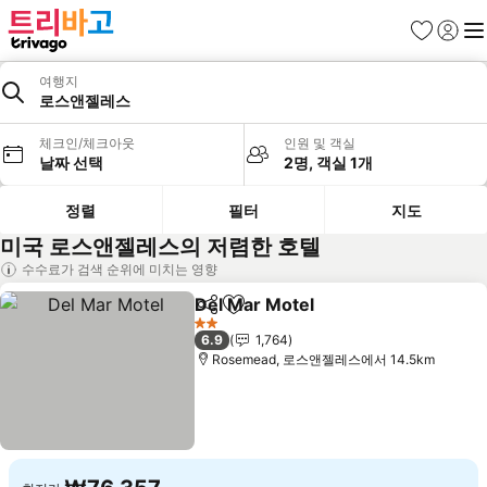
즐겨찾기
로그인
메
여행지
로스앤젤레스
체크인/체크아웃
인원 및 객실
날짜 선택
2명, 객실 1개
정렬
필터
지도
미국 로스앤젤레스의 저렴한 호텔
수수료가 검색 순위에 미치는 영향
Del Mar Motel
공유
즐겨찾기에 추가
요금 보기
2 성급
6.9
1,764
Rosemead, 로스앤젤레스에서 14.5km