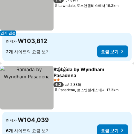
7.4
814
Lawndale, 로스앤젤레스에서 19.3km
인기 만점
₩103,812
최저가
2개
사이트의 요금 보기
요금 보기
Ramada by Wyndham
공유
즐겨찾기에 추가
Pasadena
요금 보기
2 성급
6.2
2,835
Pasadena, 로스앤젤레스에서 17.3km
₩104,039
최저가
6개
사이트의 요금 보기
요금 보기