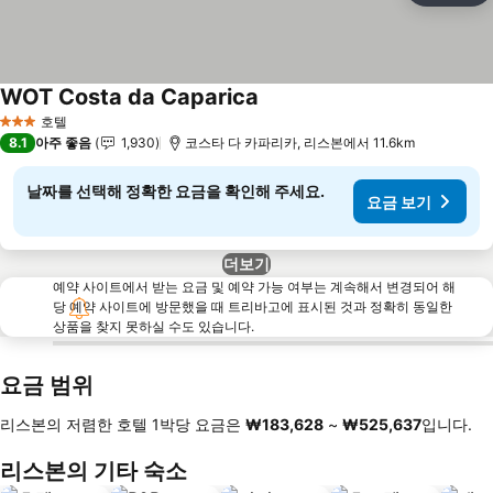
WOT Costa da Caparica
호텔
3 성급
8.1
아주 좋음
1,930
코스타 다 카파리카, 리스본에서 11.6km
날짜를 선택해 정확한 요금을 확인해 주세요.
요금 보기
더보기
예약 사이트에서 받는 요금 및 예약 가능 여부는 계속해서 변경되어 해
당 예약 사이트에 방문했을 때 트리바고에 표시된 것과 정확히 동일한
상품을 찾지 못하실 수도 있습니다.
요금 범위
리스본의 저렴한 호텔 1박당 요금은
‎₩183,628
~
‎₩525,637
입니다.
리스본의 기타 숙소