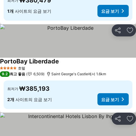
₩380,479
최저가
1개
사이트의 요금 보기
요금 보기
공유
즐
PortoBay Liberdade
호텔
5 성급
9.2
최고 좋음
6,509
Saint George's Castle에서 1.6km
₩385,193
최저가
2개
사이트의 요금 보기
요금 보기
공유
즐