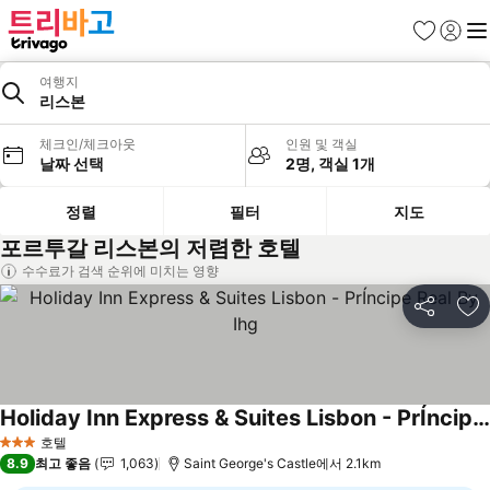
즐겨찾기
로그인
메
여행지
리스본
체크인/체크아웃
인원 및 객실
날짜 선택
2명, 객실 1개
정렬
필터
지도
포르투갈 리스본의 저렴한 호텔
수수료가 검색 순위에 미치는 영향
공유
즐
Holiday Inn Express & Suites Lisbon - PrÍncipe Real By Ihg
호텔
3 성급
8.9
최고 좋음
1,063
Saint George's Castle에서 2.1km