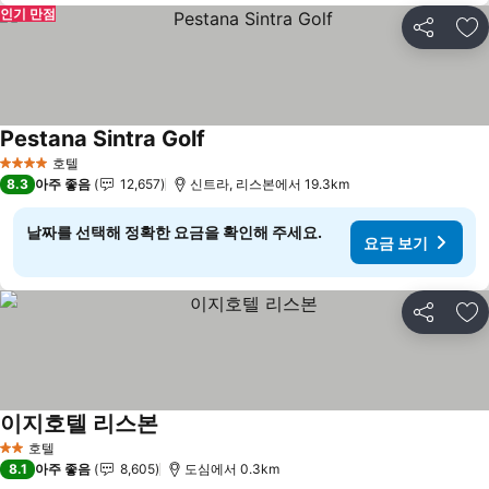
인기 만점
공유
즐
Pestana Sintra Golf
호텔
4 성급
8.3
아주 좋음
12,657
신트라, 리스본에서 19.3km
날짜를 선택해 정확한 요금을 확인해 주세요.
요금 보기
공유
즐
이지호텔 리스본
호텔
2 성급
8.1
아주 좋음
8,605
도심에서 0.3km