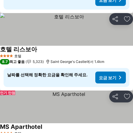
요금 보기
공유
즐
호텔 리스보아
호텔
4 성급
8.7
최고 좋음
5,323
Saint George's Castle에서 1.4km
날짜를 선택해 정확한 요금을 확인해 주세요.
요금 보기
인기 만점
공유
즐
MS Aparthotel