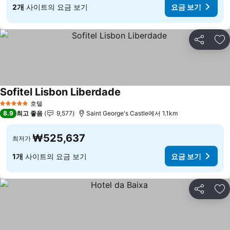
2개
사이트의 요금 보기
요금 보기
공유
즐
Sofitel Lisbon Liberdade
호텔
5 성급
8.9
최고 좋음
9,577
Saint George's Castle에서 1.1km
₩525,637
최저가
1개
사이트의 요금 보기
요금 보기
공유
즐