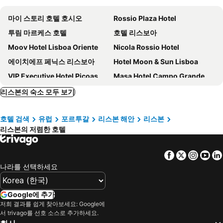
마이 스토리 호텔 호시오
Rossio Plaza Hotel
투림 마르케스 호텔
호텔 리스보아
Moov Hotel Lisboa Oriente
Nicola Rossio Hotel
에이치에프 페닉스 리스보아
Hotel Moon & Sun Lisboa
VIP Executive Hotel Picoas
Masa Hotel Campo Grande
Next Level Premium Hotels
Inspira Liberdade Boutique Hotel
리스본의 숙소 모두 보기
Independente Bica
더 8 다운타운 스위트
호텔 검색
유럽
포르투갈
리스본 해안
리스본
My Story Hotel Figueira
Tempo Flh Hotels Lisboa
리스본의 저렴한 호텔
Hotel da Baixa
My Story Hotel Tejo
Hotel Santa Justa
Ferraria Xvi Flh Hotels Lisboa
Facebook
Twitter
Insta
Yo
Hotel Marquês de Pombal
Lisbon City Hollywood Hotel By City Hotels
나라를 선택하세요
코르푸 산투 리스본 히스토리컬 호텔
Golden Lisbon Hotel
Boemio Flh Hotels
Selina Secret Garden Lisbon
Google에 추가
저희 결과를 쉽게 찾아보세요: Google에
호텔 로마
리스본 메리어트 호텔
서 trivago를 선호 소스로 추가하세요.
호텔 아베니다 파크
아베니다 팔라세