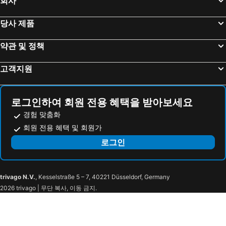
회사
LUMEN Hotel & The Lisbon Light Show
투림 테레이오 도 파코 호텔
당사 제품
VIP 이그제큐티브 스위트 마르케스 아파트호텔
Jam Lisbon
호텔 인 호시우
메모 알파마
약관 및 정책
쉐라톤 리스보아 호텔 앤드 스파
인터나시오날 디자인 호텔
고객지원
호텔 AS 리스보아
Liberator Rossio Hotel
호텔 코벤토 도 살바도르
Locke De Santa Joana
Pensao Praca Da Figueira
The Editory Riverside Santa Apolónia Hotel
로그인하여 회원 전용 혜택을 받아보세요
경험 맞춤화
호텔 가트 호시오
Turim Ibéria Hotel
회원 전용 혜택 및 회원가
이비스 리스보아 리베다데
리스보아 플라자 호텔
로그인
마이 스토리 호텔 우로
비호텔리즈보아
Hotel Florida
HF Fenix Garden
PortoBay Marquês
HF 페니스 뮤직
trivago N.V.
, Kesselstraße 5 – 7, 40221 Düsseldorf, Germany
호텔 엑스포 아스토리아
Hotel Excelsior
2026 trivago | 무단 복사, 이동 금지.
투림 아비 리베르다드 호텔
호텔 돔 카를로스 파크
Dorma Liberdade
Casa Belmonte