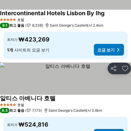
Intercontinental Hotels Lisbon By Ihg
호텔
5 성급
9.1
최고 좋음
8,338
Saint George's Castle에서 2.4km
₩423,269
최저가
1개
사이트의 요금 보기
요금 보기
공유
즐
알티스 아베니다 호텔
호텔
5 성급
9.3
최고 좋음
7,173
Saint George's Castle에서 0.6km
₩524,816
최저가