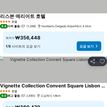
리스본 메리어트 호텔
호텔
4 성급
8.4
아주 좋음
11,368
Humberto Delgado Airport에서 4.0km
₩356,448
최저가
1개
사이트의 요금 보기
요금 보기
공유
즐
Vignette Collection Convent Square Lisbon By Ihg
호텔
4 성급
9.5
최고 좋음
2,480
도심에서 1.6km