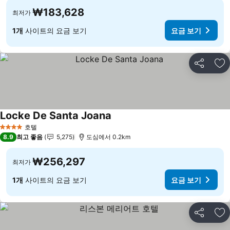
₩183,628
최저가
1개
사이트의 요금 보기
요금 보기
공유
즐
Locke De Santa Joana
호텔
4 성급
8.9
최고 좋음
5,275
도심에서 0.2km
₩256,297
최저가
1개
사이트의 요금 보기
요금 보기
공유
즐