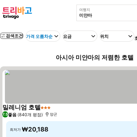
여행지
검색조건
가격 오름차순
요금
위치
아시아 미얀마의 저렴한 호텔
밀레니엄 호텔
3 성급
요금 보기
좋음
(840개 평점)
7.5
양곤
₩20,188
최저가