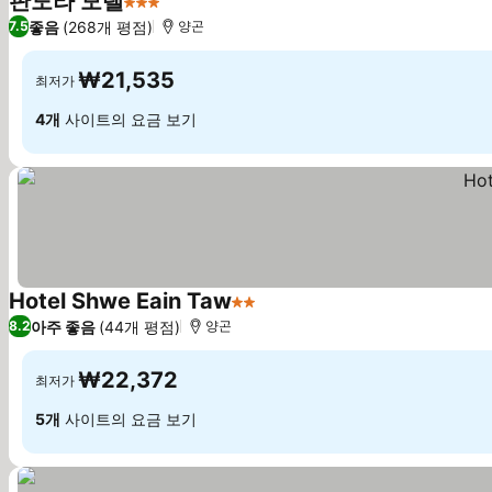
판도라 모텔
3 성급
요금 보기
좋음
(268개 평점)
7.5
양곤
₩21,535
최저가
4개
사이트의 요금 보기
Hotel Shwe Eain Taw
2 성급
요금 보기
아주 좋음
(44개 평점)
8.2
양곤
₩22,372
최저가
5개
사이트의 요금 보기