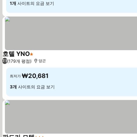
1개
사이트의 요금 보기
호텔 YNO
1 성급
요금 보기
(179개 평점)
7.1
양곤
₩20,681
최저가
3개
사이트의 요금 보기