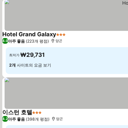
Hotel Grand Galaxy
3 성급
요금 보기
아주 좋음
(223개 평점)
8.0
양곤
₩29,731
최저가
2개
사이트의 요금 보기
이스턴 호텔
3 성급
요금 보기
아주 좋음
(398개 평점)
8.2
양곤