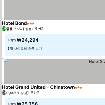
Hotel Bond
3 성급
요금 보기
좋음
(668개 평점)
7.5
양곤
₩24,294
최저가
5개
사이트의 요금 보기
Hotel Grand United - Chinatown
3 성급
요금 보기
(2,005개 평점)
7.4
양곤
₩25,756
최저가