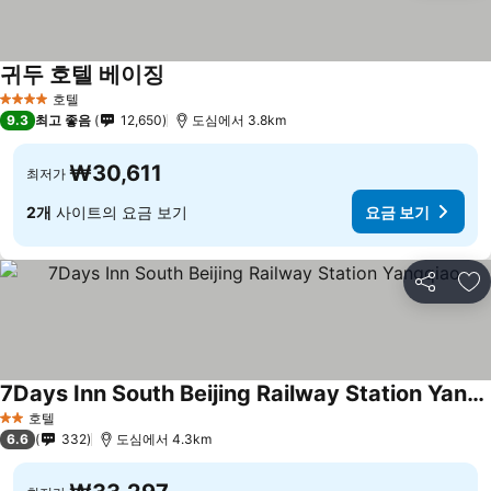
귀두 호텔 베이징
호텔
4 성급
9.3
최고 좋음
12,650
도심에서 3.8km
₩30,611
최저가
2개
사이트의 요금 보기
요금 보기
공유
즐
7Days Inn South Beijing Railway Station Yangqiao
호텔
2 성급
6.6
332
도심에서 4.3km