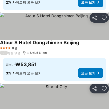
2개
사이트의 요금 보기
요금 보기
공유
즐
Atour S Hotel Dongzhimen Beijing
호텔
4 성급
/
도심에서 6.1km
평점 없음
₩53,851
최저가
3개
사이트의 요금 보기
요금 보기
공유
즐