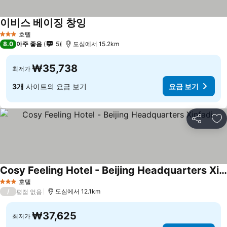
이비스 베이징 창잉
호텔
3 성급
8.0
아주 좋음
5
도심에서 15.2km
₩35,738
최저가
3개
사이트의 요금 보기
요금 보기
공유
즐
Cosy Feeling Hotel - Beijing Headquarters Xinfadi
호텔
3 성급
/
도심에서 12.1km
평점 없음
₩37,625
최저가