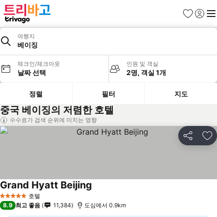
즐겨찾기
로그인
메
여행지
베이징
체크인/체크아웃
인원 및 객실
날짜 선택
2명, 객실 1개
정렬
필터
지도
중국 베이징의 저렴한 호텔
수수료가 검색 순위에 미치는 영향
공유
즐
Grand Hyatt Beijing
호텔
5 성급
8.9
최고 좋음
11,384
도심에서 0.9km