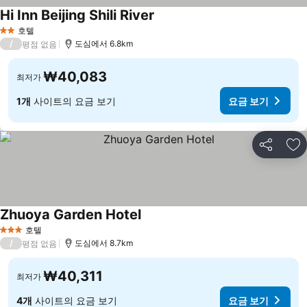
Hi Inn Beijing Shili River
호텔
2 성급
/
도심에서 6.8km
평점 없음
₩40,083
최저가
1개
사이트의 요금 보기
요금 보기
공유
즐
Zhuoya Garden Hotel
호텔
3 성급
/
도심에서 8.7km
평점 없음
₩40,311
최저가
4개
사이트의 요금 보기
요금 보기