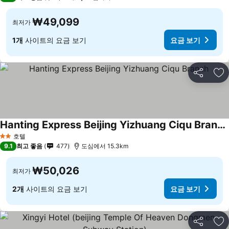
₩49,099
최저가
1개
사이트의 요금 보기
요금 보기
공유
즐
Hanting Express Beijing Yizhuang Ciqu Branch
호텔
2 성급
9.1
최고 좋음
477
도심에서 15.3km
₩50,026
최저가
2개
사이트의 요금 보기
요금 보기
공유
즐