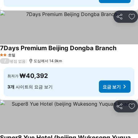
공유
즐
7Days Premium Beijing Dongba Branch
호텔
2 성급
/
도심에서 14.9km
평점 없음
₩40,392
최저가
3개
사이트의 요금 보기
요금 보기
공유
즐
Super8 Yue Hotel (beijing Wukesong Yuquan Road)