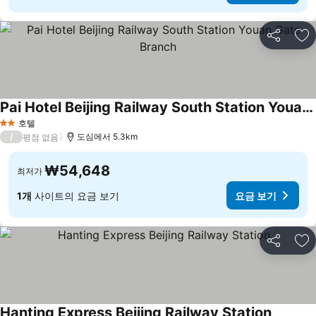
공유
즐
Pai Hotel Beijing Railway South Station Youan Gate Branch
호텔
2 성급
/
도심에서 5.3km
평점 없음
₩54,648
최저가
1개
사이트의 요금 보기
요금 보기
공유
즐
Hanting Express Beijing Railway Station