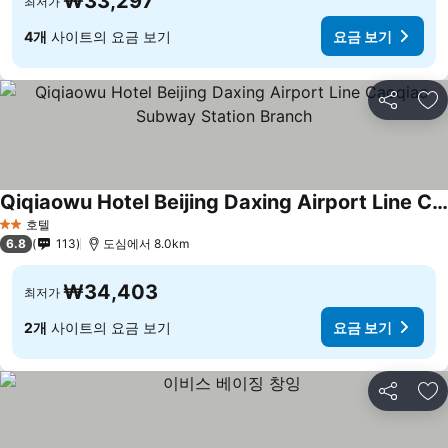
₩33,297
최저가
4개
사이트의 요금 보기
요금 보기
공유
즐
Qiqiaowu Hotel Beijing Daxing Airport Line Caoqiao Subway Station Branch
호텔
2 성급
6.8
113
도심에서 8.0km
₩34,403
최저가
2개
사이트의 요금 보기
요금 보기
공유
즐