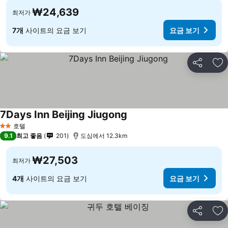
₩24,639
최저가
7개
사이트의 요금 보기
요금 보기
공유
즐
7Days Inn Beijing Jiugong
호텔
2 성급
9.1
최고 좋음
201
도심에서 12.3km
₩27,503
최저가
4개
사이트의 요금 보기
요금 보기
공유
즐