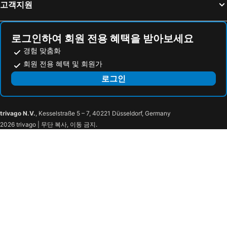
호텔 코트 쿠르 베이징
Manxin Hotel Beijing Wangfujing
고객지원
Oriental
Beijing Xin Qiao
르네상스 베이징 캐피털 호텔
Xinhai Jin Jiang Hotel
로그인하여 회원 전용 혜택을 받아보세요
누오 호텔 베이징
샌달우드, 베이징 - 메리어트 이그제큐티브 아파트먼츠
경험 맞춤화
베이징 하이드 코트야드 호텔
해피 드래곤.사가 유스 호스텔
회원 전용 혜택 및 회원가
다자인 요우란 호텔
베이징 동단 호텔
로그인
Beijing Guizhou Hotel
이비스 베이징 산유얀
Hilton Garden Inn Beijing Fengtai Xinxiang Building
Lehu Apartment Hotel (Beijing Pingxi Palace Wendu Water City)
trivago N.V.
, Kesselstraße 5 – 7, 40221 Düsseldorf, Germany
Home Inn Huaxuan Hotel (gaoliying Zhangxizhuang Branch)
Haiyou Hotel (beijing Changping Government Street)
2026 trivago | 무단 복사, 이동 금지.
The PuXuan Hotel and Spa
베이징 광시 호텔
Gotel Capital
캐피털 호텔
Beijing
톈안 레가 호텔
Beijing Hotel NUO
7days Premium Beijing Tiananmen Square
The Imperial Mansion, Beijing Marriott Executive Apartments
Zijingong Hotel
뉴 월드 베이징 호텔
Holiday Inn Express Beijing Huacai By Ihg
만다린 오리엔탈 왕푸징, 베이징
베이징 사가 호텔