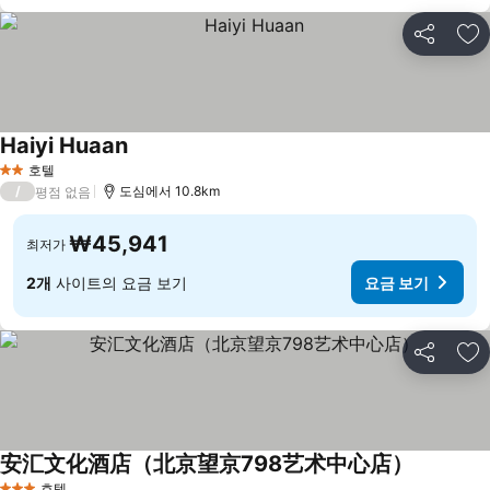
공유
즐
Haiyi Huaan
호텔
2 성급
/
도심에서 10.8km
평점 없음
₩45,941
최저가
2개
사이트의 요금 보기
요금 보기
공유
즐
安汇文化酒店（北京望京798艺术中心店）
호텔