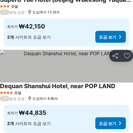
호텔
3 성급
/
도심에서 13.2km
평점 없음
₩42,150
최저가
2개
사이트의 요금 보기
요금 보기
공유
즐
Dequan Shanshui Hotel, near POP LAND
호텔
4 성급
/
도심에서 8.8km
평점 없음
₩44,835
최저가
2개
사이트의 요금 보기
요금 보기