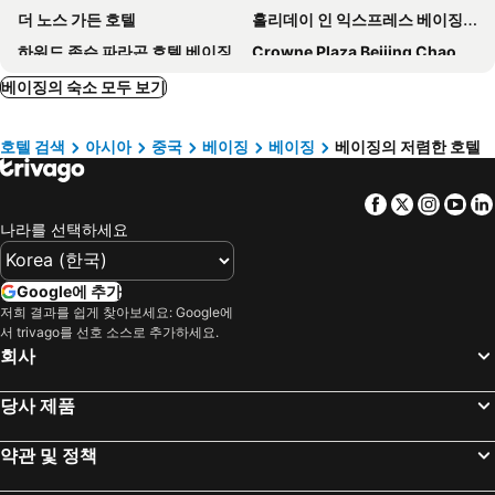
더 노스 가든 호텔
홀리데이 인 익스프레스 베이징 왕징
하워드 존슨 파라곤 호텔 베이징
Crowne Plaza Beijing Chaoyang U-Town
Grand Hyatt Beijing
스위소텔 베이징 홍콩 마카오 센터
베이징의 숙소 모두 보기
그랜드 콘코디아 호텔
Novotel Beijing Peace
호텔 검색
아시아
중국
베이징
베이징
베이징의 저렴한 호텔
베이징 푸디 호텔(구 베이징 메리어트 시티 월)
그랜드 호텔 베이징
르네상스 베이징 왕푸징 호텔
페어몬트 베이징 호텔
Facebook
Twitter
Insta
Yo
Empark Prime Hotel Beijing
Super House International
나라를 선택하세요
Holiday Inn Express Beijing Downtown
호텔 뉴 오타니 창푸공
베이징 중안 호텔
JW 메리어트 호텔 베이징
Google에 추가
제이드 가든 호텔 베이징
데이즈 인 포비든 시티 베이징
저희 결과를 쉽게 찾아보세요: Google에
서 trivago를 선호 소스로 추가하세요.
Wangfujing Ocean
Beijing Kuntai Royal Hotel
회사
Cordis Beijing Capital Airport
Kuntai
당사 제품
Hilton Beijing Wangfujing
DoubleTree by Hilton Beijing
뤼자오 호텔 궈마오 - 베이징
첸멘졘궈 호텔
약관 및 정책
Beijing Jingyuan Courtyard Hotel
베이징 아우소텔 다유 호텔