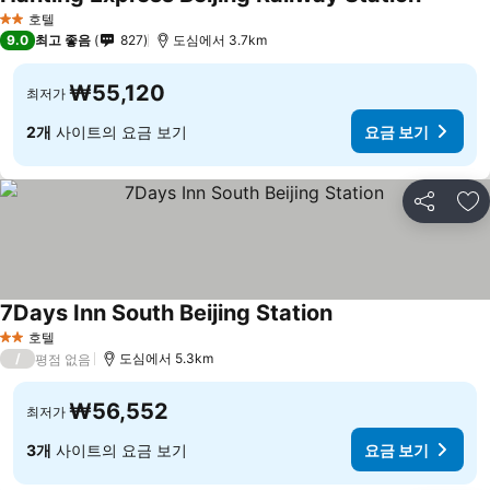
호텔
2 성급
9.0
최고 좋음
827
도심에서 3.7km
₩55,120
최저가
2개
사이트의 요금 보기
요금 보기
공유
즐
7Days Inn South Beijing Station
호텔
2 성급
/
도심에서 5.3km
평점 없음
₩56,552
최저가
3개
사이트의 요금 보기
요금 보기