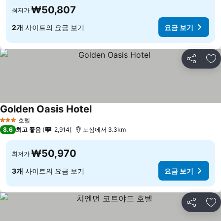
₩50,807
최저가
2개
사이트의 요금 보기
요금 보기
공유
즐
Golden Oasis Hotel
호텔
3 성급
8.6
최고 좋음
2,914
도심에서 3.3km
₩50,970
최저가
3개
사이트의 요금 보기
요금 보기
공유
즐