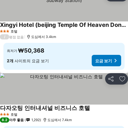
Xingyi Hotel (beijing Temple Of Heaven Dongmen Subway Station)
호텔
3 성급
/
도심에서 3.4km
평점 없음
₩50,368
최저가
2개
사이트의 요금 보기
요금 보기
공유
즐
다자오팅 인터내셔널 비즈니스 호텔
호텔
3 성급
8.2
아주 좋음
1,292
도심에서 7.4km