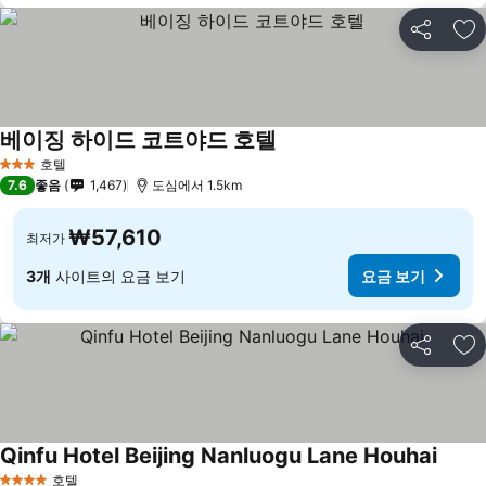
공유
즐
베이징 하이드 코트야드 호텔
호텔
3 성급
7.6
좋음
1,467
도심에서 1.5km
₩57,610
최저가
3개
사이트의 요금 보기
요금 보기
공유
즐
Qinfu Hotel Beijing Nanluogu Lane Houhai
호텔