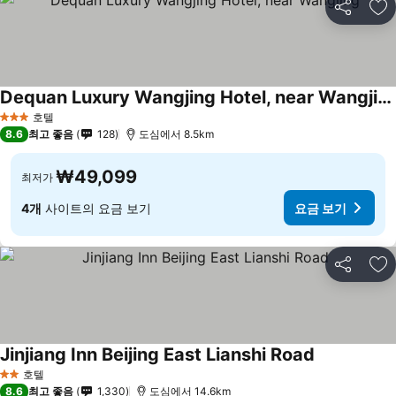
공유
즐
Dequan Luxury Wangjing Hotel, near Wangjing
호텔
3 성급
8.6
최고 좋음
128
도심에서 8.5km
₩49,099
최저가
4개
사이트의 요금 보기
요금 보기
공유
즐
Jinjiang Inn Beijing East Lianshi Road
호텔
2 성급
8.6
최고 좋음
1,330
도심에서 14.6km