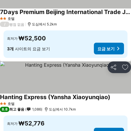
7Days Premium Beijing International Trade Jinsong Subway Station Branch
호텔
2 성급
/
도심에서 5.2km
평점 없음
₩52,500
최저가
3개
사이트의 요금 보기
요금 보기
공유
즐
Hanting Express (Yansha Xiaoyunqiao)
호텔
2 성급
8.8
최고 좋음
1,086
도심에서 10.7km
₩52,776
최저가