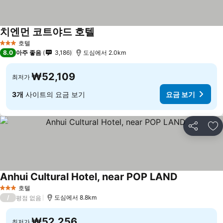
치엔먼 코트야드 호텔
호텔
3 성급
8.0
아주 좋음
3,186
도심에서 2.0km
₩52,109
최저가
3개
사이트의 요금 보기
요금 보기
공유
즐
Anhui Cultural Hotel, near POP LAND
호텔
3 성급
/
도심에서 8.8km
평점 없음
₩52,256
최저가