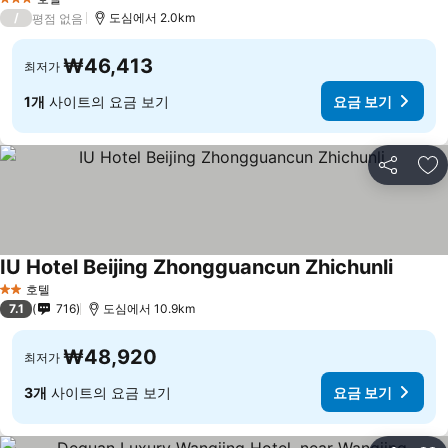
3 성급
/
도심에서 2.0km
평점 없음
₩46,413
최저가
1개
사이트의 요금 보기
요금 보기
공유
즐
IU Hotel Beijing Zhongguancun Zhichunli
호텔
2 성급
7.1
716
도심에서 10.9km
₩48,920
최저가
3개
사이트의 요금 보기
요금 보기