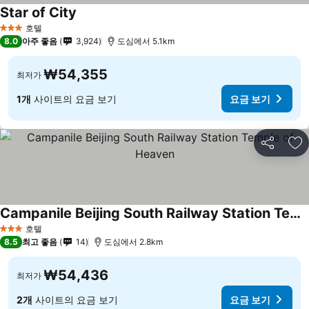
Star of City
호텔
3 성급
8.0
아주 좋음
3,924
도심에서 5.1km
₩54,355
최저가
1개
사이트의 요금 보기
요금 보기
공유
즐
Campanile Beijing South Railway Station Temple of Heaven
호텔
3 성급
8.5
최고 좋음
14
도심에서 2.8km
₩54,436
최저가
2개
사이트의 요금 보기
요금 보기