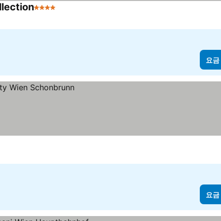
llection
4 성급
요금
요금