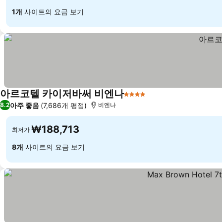
1개
사이트의 요금 보기
아르코텔 카이저바써 비엔나
4 성급
아주 좋음
(7,686개 평점)
8.2
비엔나
₩188,713
최저가
8개
사이트의 요금 보기