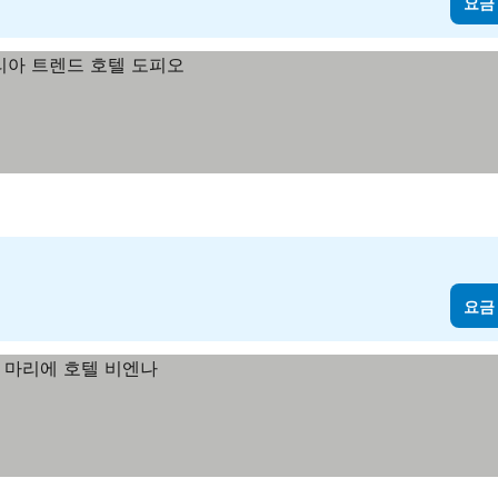
요금
요금