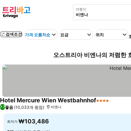
여행지
검색조건
가격 오름차순
요금
위치
오스트리아 비엔나의 저렴한 
Hotel Mercure Wien Westbahnhof
4 성급
좋음
(10,033개 평점)
7.7
비엔나
₩103,486
최저가