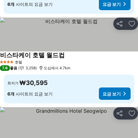
6개
사이트의 요금 보기
요금 보기
공유
즐
비스타케이 호텔 월드컵
호텔
4 성급
7.6
좋음
3,258
도심에서 4.7km
₩30,595
최저가
6개
사이트의 요금 보기
요금 보기
공유
즐