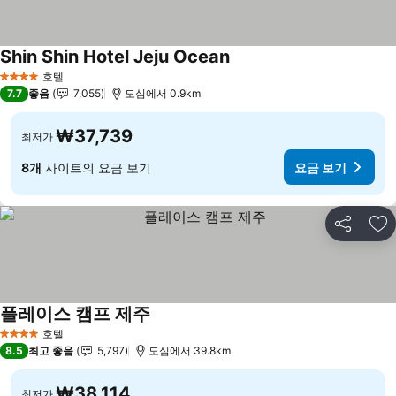
Shin Shin Hotel Jeju Ocean
호텔
4 성급
7.7
좋음
7,055
도심에서 0.9km
₩37,739
최저가
8개
사이트의 요금 보기
요금 보기
공유
즐
플레이스 캠프 제주
호텔
4 성급
8.5
최고 좋음
5,797
도심에서 39.8km
₩38,114
최저가