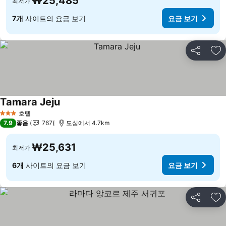
₩25,485
최저가
7개
사이트의 요금 보기
요금 보기
공유
즐
Tamara Jeju
호텔
3 성급
7.9
좋음
767
도심에서 4.7km
₩25,631
최저가
6개
사이트의 요금 보기
요금 보기
공유
즐