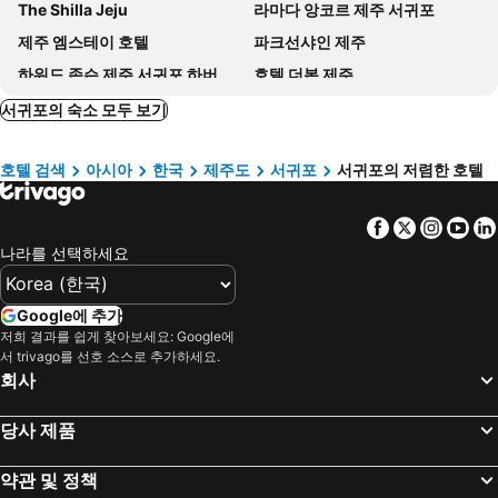
The Shilla Jeju
라마다 앙코르 제주 서귀포
제주 엠스테이 호텔
파크선샤인 제주
하워드 존슨 제주 서귀포 하버
호텔 더본 제주
Kenny Stay Jeju Seogwipo
Parnas Hotel Jeju
서귀포의 숙소 모두 보기
Grandmillions Hotel Seogwipo
The Grand Sumorum
호텔 검색
아시아
한국
제주도
서귀포
서귀포의 저렴한 호텔
히든 클리프 호텔&네이쳐
비스타케이 호텔 월드컵
The Best Jeju Seongsan
Grand Josun Jeju
Facebook
Twitter
Insta
Yo
The Island Blue Hotel
Shin Shin Hotel Cheonjiyeon
나라를 선택하세요
Seogwipo JS Hotel
코업시티호텔 성산
Eastern Hotel Jeju
더 스위트 호텔 제주
Google에 추가
데이즈호텔 제주 서귀포
WE호텔
저희 결과를 쉽게 찾아보세요: Google에
서 trivago를 선호 소스로 추가하세요.
베이힐 풀&빌라
Jw Marriott Jeju Resort & Spa
회사
아인스호텔
Cordelia Hotel
당사 제품
라마다 제주 서귀포
Hotel The Grang Seogwipo
호텔 빠레브
이랜드파크 썬비치 호텔
약관 및 정책
Casaloma Hotel
Palm Valley Resort