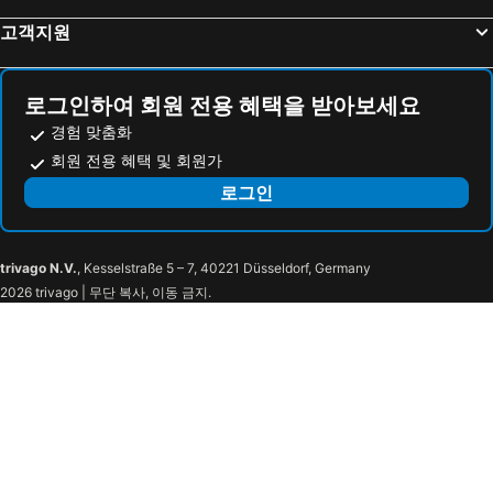
골드원 호텔 & 스위트
천지연 크리스탈 호텔
고객지원
The First70 Hotel
플레이스 캠프 제주
더포그레이스리조트
Gladsheim Hotel
로그인하여 회원 전용 혜택을 받아보세요
Jeju Western Grace Hotel
Benikea Jungmun Hotel
경험 맞춤화
Shin Shin Hotel Seogwipo
BK Hotel Jeju
회원 전용 혜택 및 회원가
봄 그리고 가을 호텔 & 리조트
Hotel Winstory
로그인
제주 하나 호텔
제이뷰 호텔
제이라움 펜션
다붓
trivago N.V.
, Kesselstraße 5 – 7, 40221 Düsseldorf, Germany
민중각 게스트하우스
호텔 휴식 서귀포
2026 trivago | 무단 복사, 이동 금지.
호텔케니스토리
송원모텔
버지니아 호텔
호텔펠리스텔콘
Jeju Ocean Palace
썬라이즈 호텔
호텔 알레그리아 서귀포
스와브호텔
Hotel Zinc
Seogwipo Rstay
칠십리호텔
오션트리