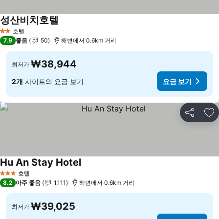
성산비치호텔
호텔
2 성급
7.9
좋음
50
해변에서 0.6km 거리
₩38,944
최저가
2개
사이트의 요금 보기
요금 보기
공유
즐
Hu An Stay Hotel
호텔
3 성급
8.2
아주 좋음
1,111
해변에서 0.6km 거리
₩39,025
최저가