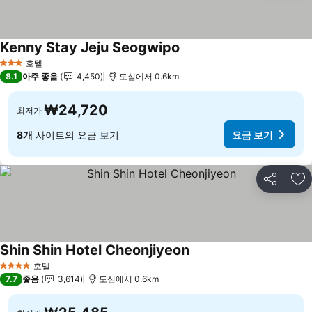
Kenny Stay Jeju Seogwipo
호텔
3 성급
8.1
아주 좋음
4,450
도심에서 0.6km
₩24,720
최저가
8개
사이트의 요금 보기
요금 보기
공유
즐
Shin Shin Hotel Cheonjiyeon
호텔
4 성급
7.7
좋음
3,614
도심에서 0.6km