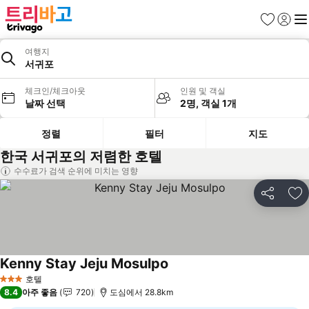
즐겨찾기
로그인
메
여행지
서귀포
체크인/체크아웃
인원 및 객실
날짜 선택
2명, 객실 1개
정렬
필터
지도
한국 서귀포의 저렴한 호텔
수수료가 검색 순위에 미치는 영향
공유
즐
Kenny Stay Jeju Mosulpo
호텔
3 성급
8.4
아주 좋음
720
도심에서 28.8km