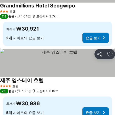
Grandmillions Hotel Seogwipo
호텔
3 성급
7.8
좋음
1,046
도심에서 3.7km
₩30,921
최저가
2개
사이트의 요금 보기
요금 보기
공유
즐
제주 엠스테이 호텔
호텔
4 성급
7.9
좋음
7,609
도심에서 0.8km
₩30,986
최저가
5개
사이트의 요금 보기
요금 보기