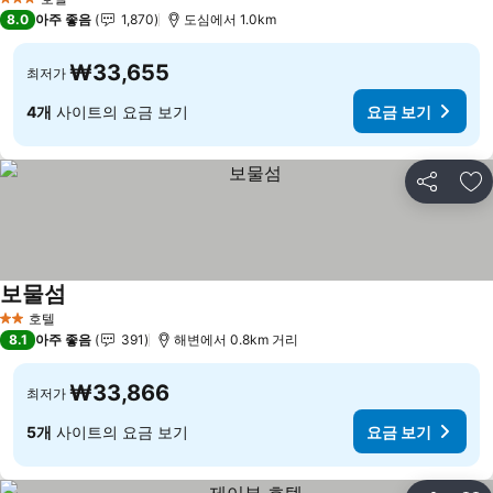
3 성급
8.0
아주 좋음
1,870
도심에서 1.0km
₩33,655
최저가
4개
사이트의 요금 보기
요금 보기
공유
즐
보물섬
호텔
2 성급
8.1
아주 좋음
391
해변에서 0.8km 거리
₩33,866
최저가
5개
사이트의 요금 보기
요금 보기