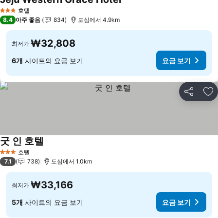
호텔
3 성급
8.4
아주 좋음
834
도심에서 4.9km
₩32,808
최저가
6개
사이트의 요금 보기
요금 보기
공유
즐
굿 인 호텔
호텔
3 성급
7.1
738
도심에서 1.0km
₩33,166
최저가
5개
사이트의 요금 보기
요금 보기