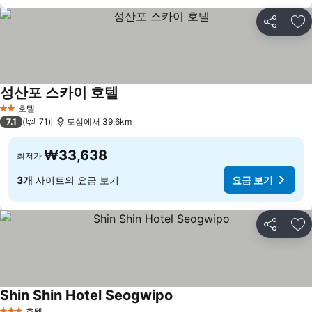
공유
즐
성산포 스카이 호텔
호텔
2 성급
7.1
71
도심에서 39.6km
₩33,638
최저가
3개
사이트의 요금 보기
요금 보기
공유
즐
Shin Shin Hotel Seogwipo
호텔