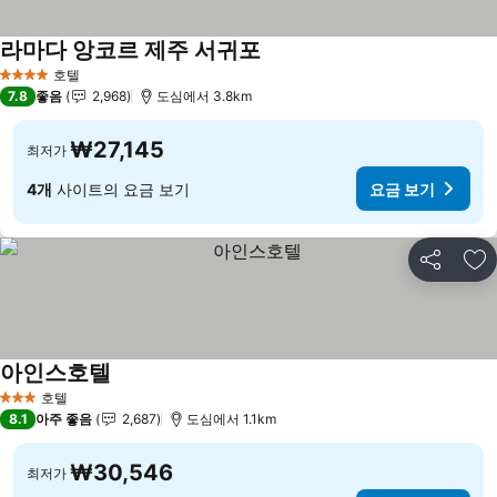
라마다 앙코르 제주 서귀포
호텔
4 성급
7.8
좋음
2,968
도심에서 3.8km
₩27,145
최저가
4개
사이트의 요금 보기
요금 보기
공유
즐
아인스호텔
호텔
3 성급
8.1
아주 좋음
2,687
도심에서 1.1km
₩30,546
최저가