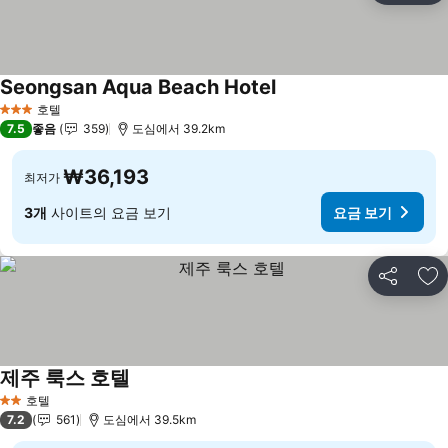
Seongsan Aqua Beach Hotel
호텔
3 성급
7.5
좋음
359
도심에서 39.2km
₩36,193
최저가
3개
사이트의 요금 보기
요금 보기
공유
즐
제주 룩스 호텔
호텔
2 성급
7.2
561
도심에서 39.5km