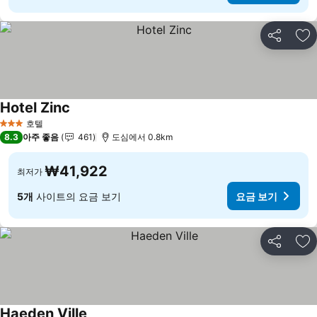
공유
즐
Hotel Zinc
호텔
3 성급
8.3
아주 좋음
461
도심에서 0.8km
₩41,922
최저가
5개
사이트의 요금 보기
요금 보기
공유
즐
Haeden Ville