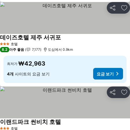
공유
즐
데이즈호텔 제주 서귀포
호텔
3 성급
8.2
아주 좋음
7,177
도심에서 0.9km
₩42,963
최저가
4개
사이트의 요금 보기
요금 보기
공유
즐
이랜드파크 썬비치 호텔
호텔