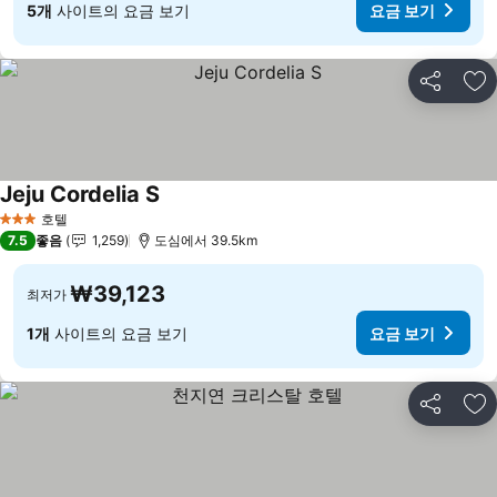
5개
사이트의 요금 보기
요금 보기
공유
즐
Jeju Cordelia S
호텔
3 성급
7.5
좋음
1,259
도심에서 39.5km
₩39,123
최저가
1개
사이트의 요금 보기
요금 보기
공유
즐