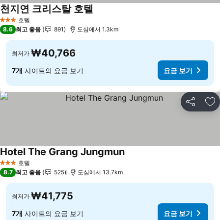
천지연 크리스탈 호텔
호텔
3 성급
8.6
최고 좋음
891
도심에서 1.3km
₩40,766
최저가
7개
사이트의 요금 보기
요금 보기
공유
즐
Hotel The Grang Jungmun
호텔
3 성급
8.7
최고 좋음
525
도심에서 13.7km
₩41,775
최저가
7개
사이트의 요금 보기
요금 보기