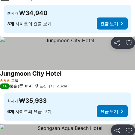
₩34,940
최저가
3개
사이트의 요금 보기
요금 보기
공유
즐
Jungmoon City Hotel
호텔
3 성급
7.8
좋음
814
도심에서 12.6km
₩35,933
최저가
6개
사이트의 요금 보기
요금 보기
공유
즐