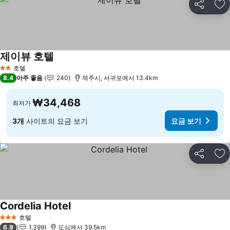
공유
즐
제이뷰 호텔
호텔
2 성급
8.4
아주 좋음
240
제주시, 서귀포에서 13.4km
₩34,468
최저가
3개
사이트의 요금 보기
요금 보기
공유
즐
Cordelia Hotel
호텔
3 성급
6.9
1,399
도심에서 39.5km