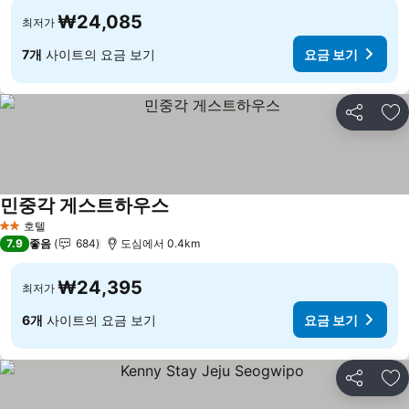
₩24,085
최저가
7개
사이트의 요금 보기
요금 보기
공유
즐
민중각 게스트하우스
호텔
2 성급
7.9
좋음
684
도심에서 0.4km
₩24,395
최저가
6개
사이트의 요금 보기
요금 보기
공유
즐