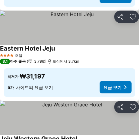
공유
즐
Eastern Hotel Jeju
호텔
4 성급
8.1
아주 좋음
3,796
도심에서 3.7km
₩31,197
최저가
5개
사이트의 요금 보기
요금 보기
공유
즐
Jeju Western Grace Hotel