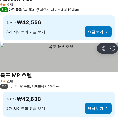
호텔
2 성급
8.2
아주 좋음
53
제주시, 서귀포에서 10.3km
₩42,556
최저가
3개
사이트의 요금 보기
요금 보기
공유
즐
목포 MP 호텔
호텔
2 성급
7.4
7
목포, 서귀포에서 16.6km
₩42,638
최저가
2개
사이트의 요금 보기
요금 보기