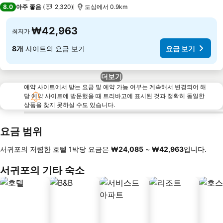
3 성급
8.0
아주 좋음
2,320
도심에서 0.9km
₩42,963
최저가
8개
사이트의 요금 보기
요금 보기
더보기
예약 사이트에서 받는 요금 및 예약 가능 여부는 계속해서 변경되어 해
당 예약 사이트에 방문했을 때 트리바고에 표시된 것과 정확히 동일한
상품을 찾지 못하실 수도 있습니다.
요금 범위
서귀포의 저렴한 호텔 1박당 요금은
‎₩24,085
~
‎₩42,963
입니다.
서귀포의 기타 숙소