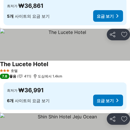
₩36,861
최저가
5개
사이트의 요금 보기
요금 보기
공유
즐
The Lucete Hotel
호텔
3 성급
7.8
좋음
411
도심에서 1.4km
₩36,991
최저가
6개
사이트의 요금 보기
요금 보기
공유
즐