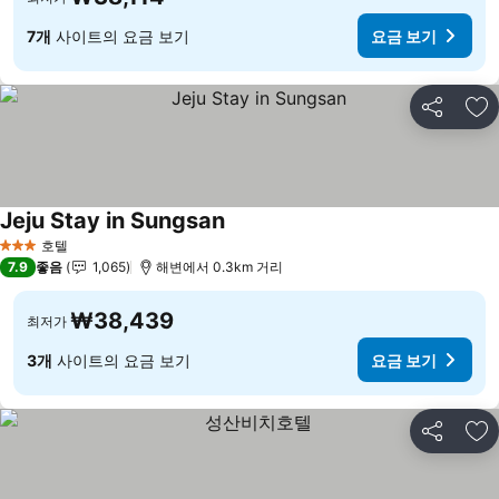
7개
사이트의 요금 보기
요금 보기
공유
즐
Jeju Stay in Sungsan
호텔
3 성급
7.9
좋음
1,065
해변에서 0.3km 거리
₩38,439
최저가
3개
사이트의 요금 보기
요금 보기
공유
즐